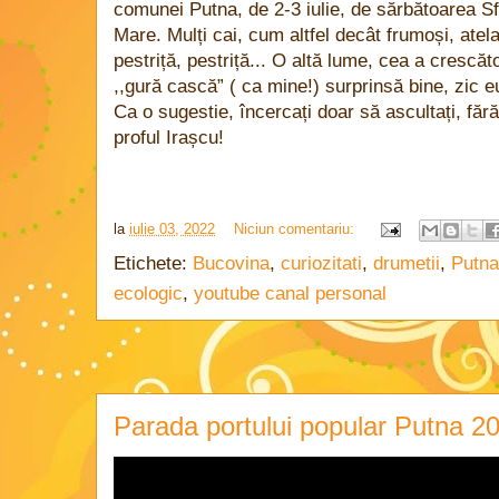
comunei Putna, de 2-3 iulie, de sărbătoarea Sf
Mare. Mulți cai, cum altfel decât frumoși, atel
pestriță, pestriță... O altă lume, cea a crescăto
,,gură cască” ( ca mine!) surprinsă bine, zic e
Ca o sugestie, încercați doar să ascultați, fără
proful Irașcu!
la
iulie 03, 2022
Niciun comentariu:
Etichete:
Bucovina
,
curiozitati
,
drumetii
,
Putna
ecologic
,
youtube canal personal
Parada portului popular Putna 2