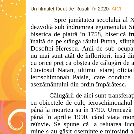
Un filmuleț făcut de Rusalii în 2020-
AICI
Spre jumătatea secolului al X
dezvoltă sub îndrumrea egumenului Sil
biserica de piatră în 1758, biserică f
înaltă de pe stânga râului Putna, sfin
Dosoftei Herescu. Anii de sub ocupaț
nu mai sunt atât de înfloritori, însă d
cu orice preț ca obștea de călugări de
Cuviosul Natan, ultimul stareț oficia
ieroschimonah Paisie, care conduce 
așezământului din ordin împărătesc.
Călugării de aici sunt transferaț
cu obiectele de cult, ieroschimonahul
până la moartea sa în 1790. Urmează d
până în aprilie 1990, când viața mon
reînvie. Se spune că la reluarea lucr
ruine s-au găsit osemintele mirosind a 