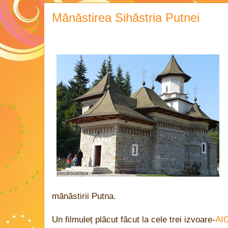
Mănăstirea Sihăstria Putnei
mănăstirii Putna.
Un filmuleț plăcut făcut la cele trei izvoare-
AIC