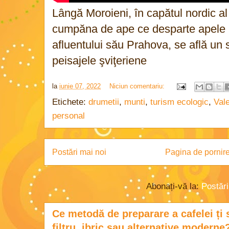
Lângă Moroieni, în capătul nordic al
cumpăna de ape ce desparte apele I
afluentului său Prahova, se află un 
peisajele şviţeriene
la
iunie 07, 2022
Niciun comentariu:
Etichete:
drumetii
,
munti
,
turism ecologic
,
Val
personal
Postări mai noi
Pagina de pornir
Abonați-vă la:
Postăr
Ce metodă de preparare a cafelei ți 
filtru, ibric sau alternative moderne