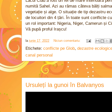
Lacul Ciad a fost un fel de mare interioară pe
numită Sahel. Azi au rămas câteva bălți salmas
vegetație și alge. O situație de tip dezastru e
de locuitori din 4 țări. În toate sunt conflicte 
un rol important: Nigeria, Niger, Camerun și Cia
Vă pupă proful Irașcu!
la
iunie 17, 2022
Niciun comentariu:
Etichete:
conflicte pe Glob
,
dezastre ecologic
canal personal
Ursulețí la gunoi în Balvanyos