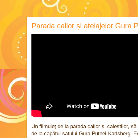
Parada cailor și atelajelor Gura 
Un filmuleț de la parada cailor și caleștilor, s
de la capătul satului Gura Putnei-Karlsberg. Ev