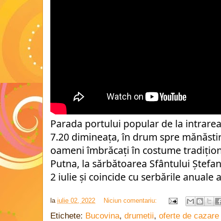
Parada portului popular de la intrarea 
7.20 dimineața, în drum spre mănăstire
oameni îmbrăcați în costume tradiționa
Putna, la sărbătoarea Sfântului Ștefan 
2 iulie și coincide cu serbările anuale
la
iulie 02, 2022
Niciun comentariu:
Etichete:
Bucovina
,
drumetii
,
oferte de cazare