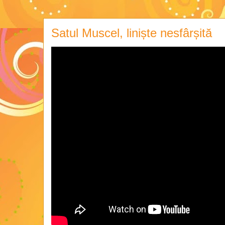
Satul Muscel, liniște nesfârșită