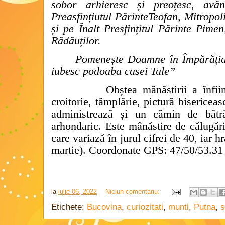
sobor arhieresc și preoțesc, avân
Preasfințiutul PărinteTeofan, Mitropol
și pe Înalt Presfințitul Părinte Pime
Rădăuților.
Pomenește Doamne în Împărăția
iubesc podoaba casei Tale”
Obștea mănăstirii a înfii
croitorie, tâmplărie, pictură bisericea
administrează și un cămin de bătr
arhondaric.
Este mânăstire de călugăr
care variază în jurul cifrei de 40,
iar h
martie).
Coordonate GPS: 47/50/53.31 
la
iulie 06, 2022
Niciun comentariu:
Etichete:
Bucovina
,
curiozitati
,
munti
,
Putna
,
s