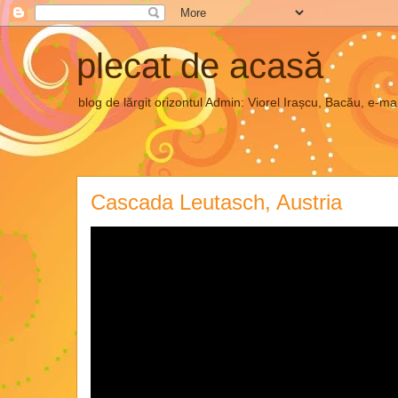
plecat de acasă
blog de lărgit orizontul Admin: Viorel Irașcu, Bacău, e
Cascada Leutasch, Austria