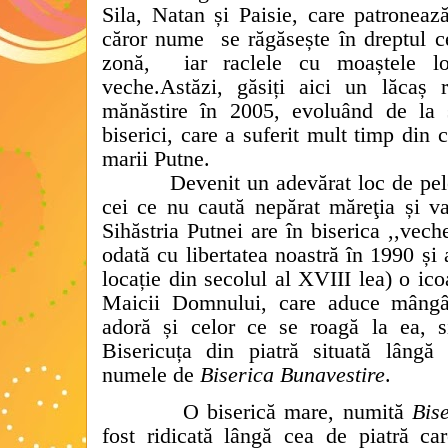
Sila, Natan și Paisie, care patronează
căror nume
se răgăsește în dreptul c
zonă,
iar raclele cu moaștele l
veche.
Astăzi, găsiți aici un lăcaș r
mănăstire în 2005, evoluând de la st
biserici, care a suferit mult timp din
marii Putne.
Devenit un adevărat loc de pele
cei ce nu caută nepărat măreţia și val
Sihăstria Putnei are în biserica ,,vech
odată cu libertatea noastră în 1990 și
locație din secolul al XVIII lea) o ic
Maicii Domnului, care aduce mângâi
adoră și celor ce se roagă la ea, si
Bisericuța din piatră situată lângă c
numele de
Biserica Bunavestire
.
O biserică mare, numită
Bis
fost ridicată lângă cea de piatră ca