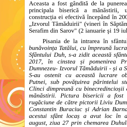
Aceasta a fost gândită de la punerea 
principala biserică a mănăstirii, 
construcția ei efectivă începând în 20
„Izvorul Tămăduirii" (vineri în Săptă
Serafim din Sarov" (2 ianuarie şi 19 iul
Pisania de la intrarea în sfânt
bunăvoința Tatălui, cu împreună lucra
Sfântului Duh, s-a zidit această sfânt
2017, în cinstea și pomenirea Pr
Dumnezeu- Izvorul Tămăduirii - și a S
S-au ostenit cu această lucrare ob
Putnei, sub povățuirea părintelui st
Clinci dimpreună cu binecredincioșii c
mănăstirii. Pictura bisericii a fost
rugăciune de către pictorii Liviu Dum
Constantin Buraciuc și Adrian Barnat 
acestui sfânt locaș a avut loc în 
august, ziua 27 prin chemarea Duhului