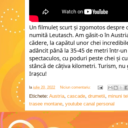
Un filmuleț scurt și zgomotos despre 
numită Leutasch. Am găsit-o în Austria,
cădere, la capătul unor chei incredibile
adâncit până la 35-45 de metri într-un c
spectaculos, cu poduri peste chei și c
stâncă de câțiva kilometri. Turism, nu
Irașcu!
la
iulie 20, 2022
Niciun comentariu:
Etichete:
Austria
,
cascade
,
drumetii
,
minuni te
trasee montane
,
youtube canal personal