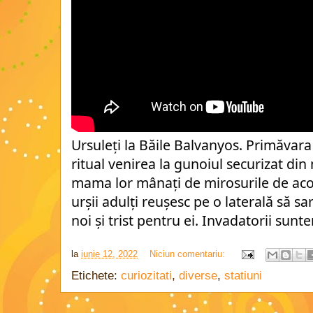
Ursuleți la Băile Balvanyos. Primăvara 
ritual venirea la gunoiul securizat din 
mama lor mânați de mirosurile de acolo,
urșii adulți reușesc pe o laterală să sa
noi și trist pentru ei. Invadatorii sunt
la
iunie 12, 2022
Niciun comentariu:
Etichete:
curiozitati
,
diverse
,
statiuni