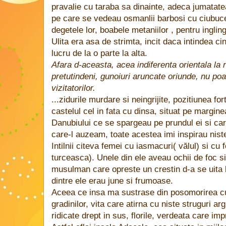
pravalie cu taraba sa dinainte, adeca jumatatea 
pe care se vedeau osmanlii barbosi cu ciubuce
degetele lor, boabele metaniilor , pentru ingling
Ulita era asa de strimta, incit daca intindea c
lucru de la o parte la alta.
Afara d-aceasta, acea indiferenta orientala la n
pretutindeni, gunoiuri aruncate oriunde, nu p
vizitatorilor.
...zidurile murdare si neingrijite, pozitiunea fo
castelul cel in fata cu dinsa, situat pe margine
Danubiului ce se spargeau pe prundul ei si car
care-l auzeam, toate acestea imi inspirau nist
Intilnii citeva femei cu iasmacuri( vălul) si cu
turceasca). Unele din ele aveau ochii de foc si 
musulman care opreste un crestin d-a se uita l
dintre ele erau june si frumoase.
Aceea ce insa ma sustrase din posomorirea cu
gradinilor, vita care atirna cu niste struguri argi
ridicate drept in sus, florile, verdeata care im