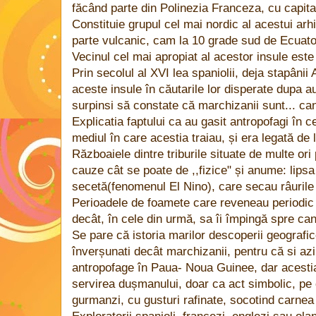
făcând parte din Polinezia Franceza, cu capita
Constituie grupul cel mai nordic al acestui arhi
parte vulcanic, cam la 10 grade sud de Ecuato
Vecinul cel mai apropiat al acestor insule este s
Prin secolul al XVI lea spaniolii, deja stapâni
aceste insule în căutarile lor disperate dupa a
surpinsi să constate că marchizanii sunt... can
Explicatia faptului ca au gasit antropofagi în ce
mediul în care acestia traiau, și era legată de 
Războaiele dintre triburile situate de multe ori
cauze cât se poate de ,,fizice" și anume: lipsa
secetă(fenomenul El Nino), care secau râurile 
Perioadele de foamete care reveneau periodic 
decât, în cele din urmă, sa îi împingă spre ca
Se pare că istoria marilor descoperii geografi
înverșunati decât marchizanii, pentru că si azi
antropofage în Paua- Noua Guinee, dar acesti
servirea dușmanului, doar ca act simbolic, pe 
gurmanzi, cu gusturi rafinate, socotind carne