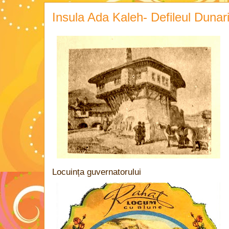
Insula Ada Kaleh- Defileul Dunari
Locuința guvernatorului