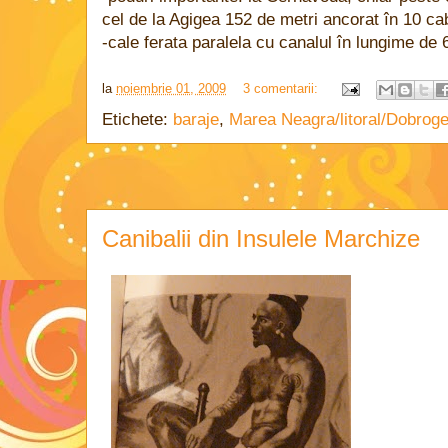
cel de la Agigea 152 de metri ancorat în 10 cab
-cale ferata paralela cu canalul în lungime de 
la
noiembrie 01, 2009
3 comentarii:
Etichete:
baraje
,
Marea Neagra/litoral/Dobrog
Canibalii din Insulele Marchize