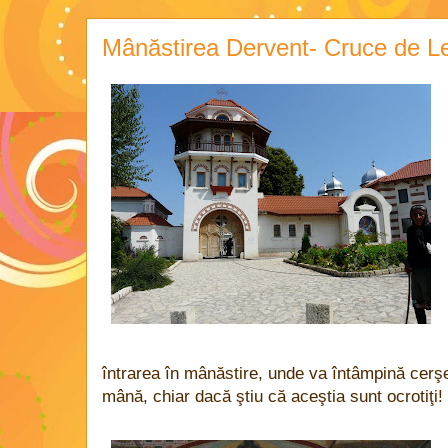
Mânăstirea Dervent- Cruce de L
întrarea în mânăstire, unde va întâmpină cerşeto
mână, chiar dacă ştiu că aceştia sunt ocrotiţi!