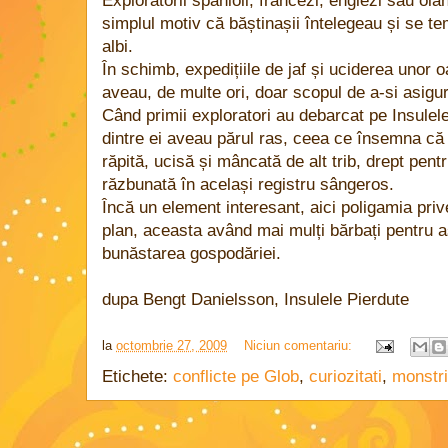
Exploratorii spanioli, francezi, englezi sau ol
simplul motiv că băștinașii întelegeau și se t
albi.
În schimb, expedițiile de jaf și uciderea unor 
aveau, de multe ori, doar scopul de a-si asig
Când primii exploratori au debarcat pe Insulel
dintre ei aveau părul ras, ceea ce însemna că
răpită, ucisă și mâncată de alt trib, drept pen
răzbunată în același registru sângeros.
Încă un element interesant, aici poligamia pri
plan, aceasta având mai mulți bărbați pentru a
bunăstarea gospodăriei.
dupa Bengt Danielsson, Insulele Pierdute
la
octombrie 27, 2009
Niciun comentariu:
Etichete:
conflicte pe Glob
,
curiozitati
,
monstri