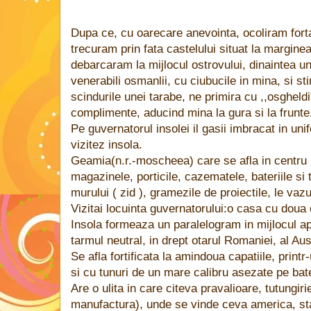
Dupa ce, cu oarecare anevointa, ocoliram forta
trecuram prin fata castelului situat la marginea
debarcaram la mijlocul ostrovului, dinaintea un
venerabili osmanlii, cu ciubucile in mina, si st
scindurile unei tarabe, ne primira cu ,,osgheldi
complimente, aducind mina la gura si la frunte
Pe guvernatorul insolei il gasii imbracat in u
vizitez insola.
Geamia(n.r.-moscheea) care se afla in centru 
magazinele, porticile, cazematele, bateriile si 
murului ( zid ), gramezile de proiectile, le vazu
Vizitai locuinta guvernatorului:o casa cu doua 
Insola formeaza un paralelogram in mijlocul ape
tarmul neutral, in drept otarul Romaniei, al Aust
Se afla fortificata la amindoua capatiile, print
si cu tunuri de un mare calibru asezate pe bate
Are o ulita in care citeva pravalioare, tutungiri
manufactura), unde se vinde ceva america, stam