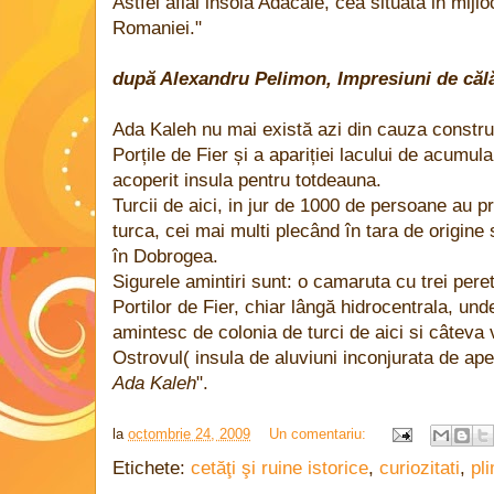
Astfel aflai insola Adacale, cea situata in mijlo
Romaniei."
după Alexandru Pelimon, Impresiuni de căl
Ada Kaleh nu mai există azi din cauza construiri
Porțile de Fier și a apariției lacului de acumu
acoperit insula pentru totdeauna.
Turcii de aici, in jur de 1000 de persoane au 
turca, cei mai multi plecând în tara de origine s
în Dobrogea.
Sigurele amintiri sunt: o camaruta cu trei peret
Portilor de Fier, chiar lângă hidrocentrala, und
amintesc de colonia de turci de aici si câteva 
Ostrovul( insula de aluviuni inconjurata de a
Ada Kaleh
".
la
octombrie 24, 2009
Un comentariu:
Etichete:
cetăţi şi ruine istorice
,
curiozitati
,
pl