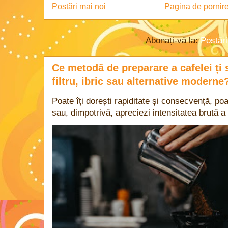
Postări mai noi
Pagina de pornir
Abonați-vă la:
Postăr
Ce metodă de preparare a cafelei ți 
filtru, ibric sau alternative moderne
Poate îți dorești rapiditate și consecvență, poa
sau, dimpotrivă, apreciezi intensitatea brută a 