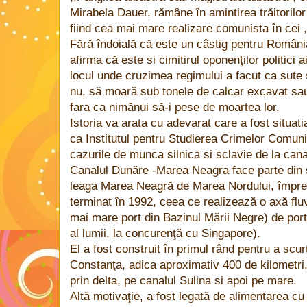
Mirabela Dauer, rămâne în amintirea trăitorilor
fiind cea mai mare realizare comunista în cei ,,
Fără îndoială că este un câstig pentru România
afirma că este si cimitirul oponenţilor politici
locul unde cruzimea regimului a facut ca sute s
nu, să moară sub tonele de calcar excavat sau
fara ca nimănui să-i pese de moartea lor.
Istoria va arata cu adevarat care a fost situati
ca Institutul pentru Studierea Crimelor Comuni
cazurile de munca silnica si sclavie de la cana
Canalul Dunăre -Marea Neagra face parte din s
leaga Marea Neagră de Marea Nordului, împre
terminat în 1992, ceea ce realizează o axă flu
mai mare port din Bazinul Mării Negre) de por
al lumii, la concurenţă cu Singapore).
El a fost construit în primul rând pentru a scu
Constanţa, adica aproximativ 400 de kilometri, c
prin delta, pe canalul Sulina si apoi pe mare.
Altă motivaţie, a fost legată de alimentarea cu 