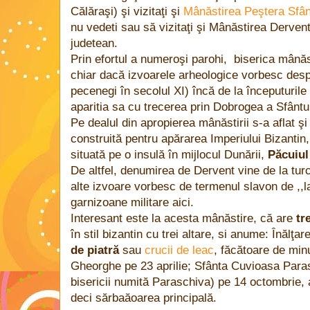
Călăraşi) şi vizitaţi şi
Mânăstirea Peştera Sfân
nu vedeti sau să vizitaţi şi Mânăstirea Dervent
judetean.
Prin efortul a numeroşi parohi, biserica mânăst
chiar dacă izvoarele arheologice vorbesc desp
pecenegi în secolul XI) încă de la începuturile
aparitia sa cu trecerea prin Dobrogea a Sfântu
Pe dealul din apropierea mânăstirii s-a aflat ş
construită pentru apărarea Imperiului Bizantin,
situată pe o insulă în mijlocul Dunării,
Păcuiul
De altfel, denumirea de Dervent vine de la turc
alte izvoare vorbesc de termenul slavon de ,,l
garnizoane militare aici.
Interesant este la acesta mânăstire, că are
tr
în stil bizantin cu trei altare, si anume: Înălţar
de piatră
sau
crucii de leac
, făcătoare de min
Gheorghe pe 23 aprilie; Sfânta Cuvioasa Para
bisericii numită Paraschiva) pe 14 octombrie, a
deci sărbaăoarea principală.