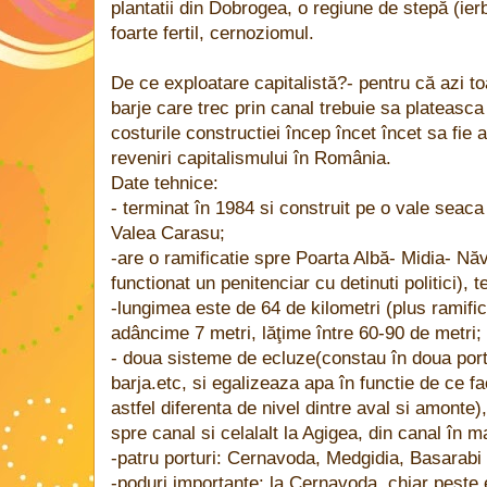
plantatii din Dobrogea, o regiune de stepă (ier
foarte fertil, cernoziomul.
De ce exploatare capitalistă?- pentru că azi t
barje care trec prin canal trebuie sa plateasca
costurile constructiei încep încet încet sa fie 
reveniri capitalismului în România.
Date tehnice:
- terminat în 1984 si construit pe o vale sea
Valea Carasu;
-are o ramificatie spre Poarta Albă- Midia- Năv
functionat un penitenciar cu detinuti politici), 
-lungimea este de 64 de kilometri (plus ramifi
adâncime 7 metri, lăţime între 60-90 de metri;
- doua sisteme de ecluze(constau în doua porti
barja.etc, si egalizeaza apa în functie de ce f
astfel diferenta de nivel dintre aval si amonte
spre canal si celalalt la Agigea, din canal în m
-patru porturi: Cernavoda, Medgidia, Basarabi 
-poduri importante: la Cernavoda, chiar peste 