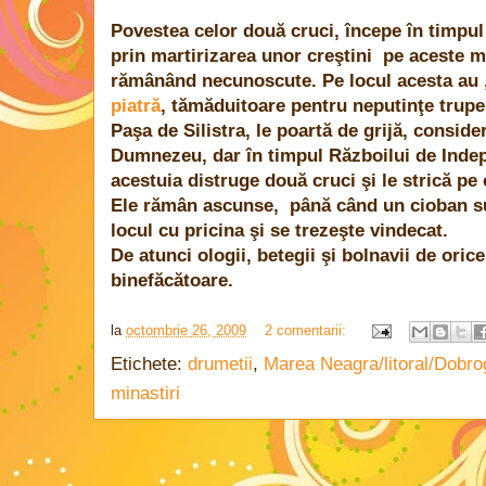
Povestea celor două cruci, începe în timpul lu
prin martirizarea unor creştini pe aceste m
rămânând necunoscute. Pe locul acesta au ,
piatră
, tămăduitoare pentru neputinţe trupeşt
Paşa de Silistra, le poartă de grijă, conside
Dumnezeu, dar în timpul Războilui de Inde
acestuia distruge două cruci şi le strică pe
Ele rămân ascunse, până când un cioban s
locul cu pricina şi se trezeşte vindecat.
De atunci ologii, betegii şi bolnavii de orice
binefăcătoare.
la
octombrie 26, 2009
2 comentarii:
Etichete:
drumetii
,
Marea Neagra/litoral/Dobr
minastiri