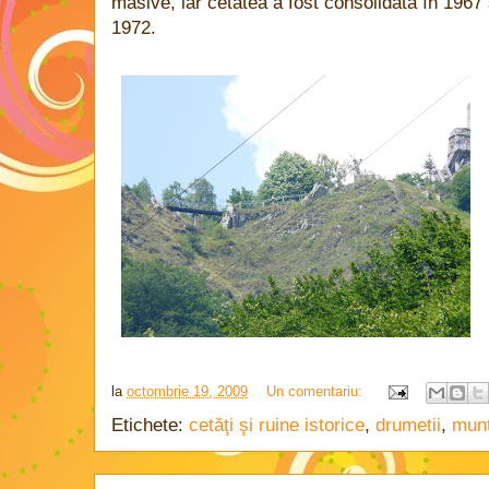
masive, iar cetatea a fost consolidată în 1967 
1972.
la
octombrie 19, 2009
Un comentariu:
Etichete:
cetăţi şi ruine istorice
,
drumetii
,
munt