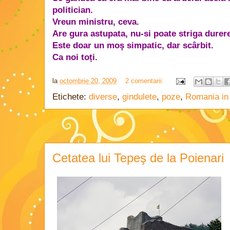
politician.
Vreun ministru, ceva.
Are gura astupata, nu-si poate striga durere
Este doar un moş simpatic, dar scârbit.
Ca noi toți.
la
octombrie 20, 2009
2 comentarii:
Etichete:
diverse
,
gindulete
,
poze
,
Romania in 
Cetatea lui Tepeş de la Poienari