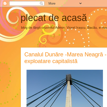
plecat de acasă
blog de lărgit orizontul Admin: Viorel Irașcu, Bacău, e
Canalul Dunăre -Marea Neagră -
exploatare capitalistă