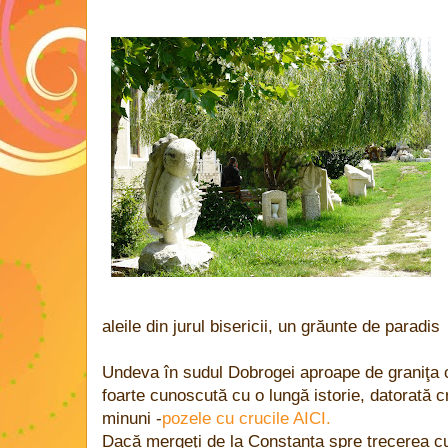
aleile din jurul bisericii, un grăunte de paradis
Undeva în sudul Dobrogei aproape de graniţa c
foarte cunoscută cu o lungă istorie, datorată c
minuni -
pozele cu crucile AICI.
Dacă mergeţi de la Constanţa spre trecerea cu