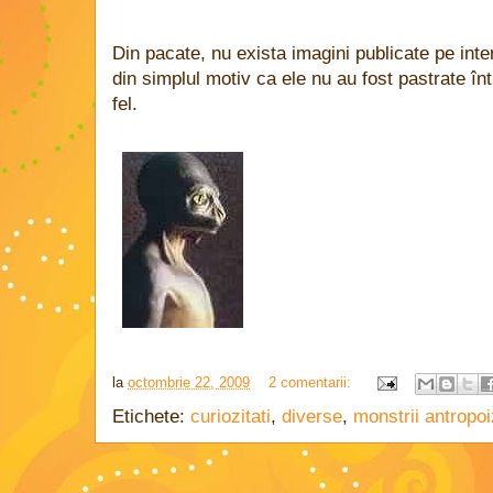
Din pacate, nu exista imagini publicate pe int
din simplul motiv ca ele nu au fost pastrate înt
fel.
la
octombrie 22, 2009
2 comentarii:
Etichete:
curiozitati
,
diverse
,
monstrii antropoi