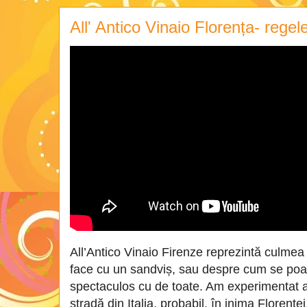
All' Antico Vinaio Florența- regel
All’Antico Vinaio Firenze reprezintă culmea
face cu un sandviș, sau despre cum se poa
spectaculos cu de toate. Am experimentat 
stradă din Italia, probabil, în inima Florențe