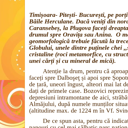
Timișoara- Pitești- București, pe por
Băile Herculane. Dacă veniți din nord
Caransebeș, la Plugova faceți dreapta
drumul spre Oravița sau Anina.
O me
geomorfologică trebuie făcută la trec
Globului, unele dintre puținele chei ,,
cristaline (roci metamorfice, cu struc
unei cărți și cu mineral de mică).
Atenție la drum, pentru că aproap
faceți spre Dalboşeţ și apoi spre Șopo
de țară, uneori îngust, alteori mai lat 
dați de primele case. Bozovici reprezi
depresiuni intramontane de aici, străb
Almăjului, după numele munților situaț
(altitudine max. de 1224 m în Vf. Svi
De ce spun asta, pentru că indica
panouri cu cel mai sălbatic parc națion