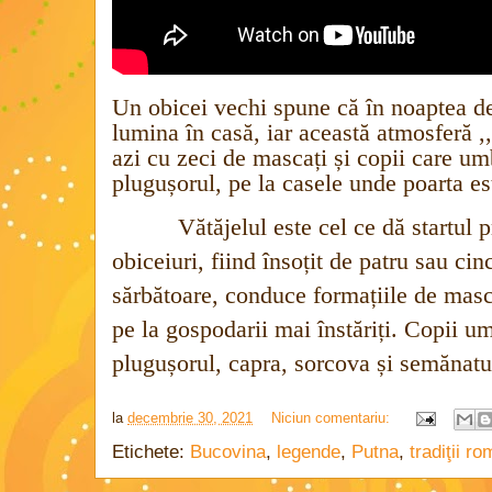
Un obicei vechi spune că în noaptea d
lumina în casă, iar această atmosferă ,
azi cu zeci de mascați și copii care u
plugușorul, pe la casele unde poarta es
Vătăjelul este cel ce dă startul pro
obiceiuri, fiind însoțit de patru sau cinc
sărbătoare, conduce formațiile de masca
pe la gospodarii mai înstăriți.
Copii um
plugușorul, capra, sorcova și semănatu
la
decembrie 30, 2021
Niciun comentariu:
Etichete:
Bucovina
,
legende
,
Putna
,
tradiţii r