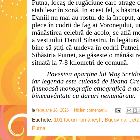
Putna, locaş de rugăciune care atrage 
stabilesc în zonă. În acest fel, sihăstria
Daniil nu mai au rostul de la început, 
plece în codrii de fag ai Voroneţului, un
mânăstirea celebră de acolo, se află mo
a vestitului Daniil Sihastru.
În legătură
bine să știți că undeva în codrii Putne
Sihăstria Putnei, se găseste o mânăstir
situată la 7-8 kilometri de comună.
Povestea aparține lui Moş Scridon
iar legenda este culeasă de Ileana Cre
frumoasă monografie etnografică a ac
binecuvântate cu daruri nenumărate.
la
februarie 18, 2026
Niciun comentariu:
Etichete:
101 locuri românești
,
Bucovina
,
cetăţ
Putna