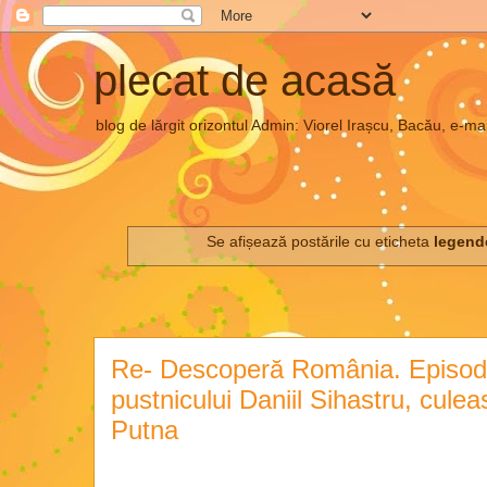
plecat de acasă
blog de lărgit orizontul Admin: Viorel Irașcu, Bacău, e
Se afișează postările cu eticheta
legend
Re- Descoperă România. Episod
pustnicului Daniil Sihastru, culea
Putna