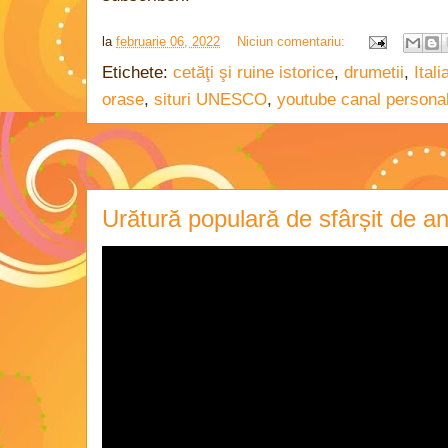
la
februarie 06, 2022
Niciun comentariu:
Etichete:
cetăţi şi ruine istorice
,
drumetii
,
Itali
orase
,
situri UNESCO
,
youtube canal persona
Urătură populară de sfârșit de a