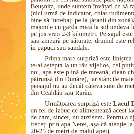
Beuşniţa,
unde suntem învățati ce să f
(nici urmă de indicator, chiar rudiment
bine să întrebați pe la țăranii din zonă
mașinile cu garda mică la sol undeva l
pe jos vreo 2-3 kilometri. Peisajul est
sau zmeură pe săturate, drumul este rel
în papuci sau sandale.
Prima mare surpriză este liniștea
te-ai aștepta la un râu vijelios, cel puț
noi, apa este plină de mreană, clean chi
pătrunsă din Dunăre), iar stâncile mai
peisajul nu au decât câteva sute de metr
din Ceahlău sau Rarău.
Următoarea surpriză este
Lacul 
un fel de izbuc ce alimentează acest 
de care, sincer, nu auzisem. Pentru a aj
treceți prin apa Nerei, așa că atenție la
20-25 de metri de malul apei).