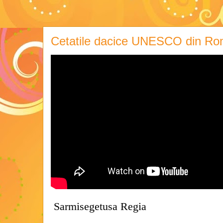
Cetatile dacice UNESCO din Ro
Sarmisegetusa Regia