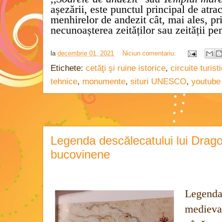
așezării, este punctul principal de atrac
menhirelor de andezit cât, mai ales, pr
necunoașterea zeităților sau zeității pe
la
decembrie 01, 2021
Niciun comentariu:
Etichete:
cetăţi şi ruine istorice
,
circuite turist
tehnice
,
monumente
,
situri UNESCO
,
youtube
Legenda descălecatului lui Drag
bucovinene
Legenda 
medieva