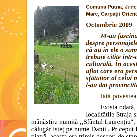
Comuna Putna, Județ
Mare, Carpații Orient
Octombrie 2009
M-au fascina
despre personajele
că au în ele o sum
trebuie citite într
culturală. În acest
aflat care era per
sfătuitor al celui 
l-au dat provincii
Iată povestea
Exista odată,
localitățile Straja
mânăstire numită ,,Sfântul Laurenţiu",
călugăr isteț pe nume Daniil.
Priceput 
piatră, acesta era trimis deseori de sta