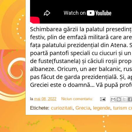
Schimbarea gărzii la palatul presedinț
festiv, plin de emfază militară care are
fața palatului prezidențial din Atena. S
poartă pantofi speciali cu ciucuri și un
de fuste(fustanela) și căciuli roșii prop
albaneze. Oricum, un aer balcanic, rust
pas făcut de garda prezidențială. Și, a
Greciei este o doamnă... Vă pupă profu
la
mai 08, 2022
Niciun comentariu:
Etichete:
curiozitati
,
Grecia
,
legende
,
turism c