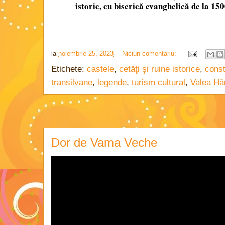
istoric, cu biserică evanghelică de la 1500
la
noiembrie 25, 2023
Niciun comentariu:
Etichete:
castele
,
cetăţi şi ruine istorice
,
const
transilvane
,
legende
,
turism cultural
,
Valea Hâr
Dor de Vama Veche