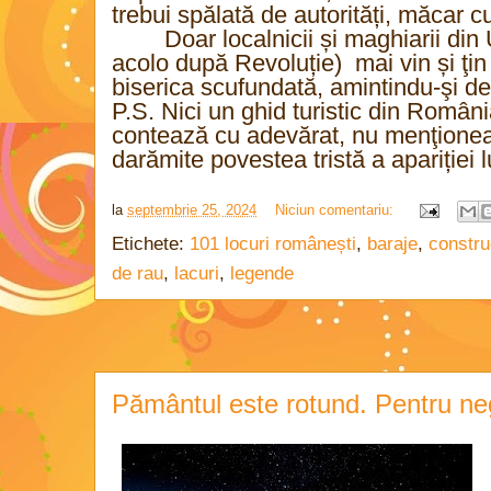
trebui spălată de autorități, măcar 
Doar localnicii și maghiarii din
acolo după Revoluție)
mai vin și ţi
biserica scufundată, amintindu-şi de
P.S. Nici un ghid turistic din Români
contează cu adevărat, nu menţioneaz
darămite povestea tristă a apariției l
la
septembrie 25, 2024
Niciun comentariu:
Etichete:
101 locuri românești
,
baraje
,
constru
de rau
,
lacuri
,
legende
Pământul este rotund. Pentru negaț