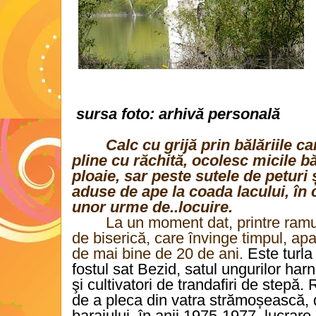
sursa foto: arhivă personală
Calc cu grijă prin bălăriile c
pline cu răchită, ocolesc micile b
ploaie, sar peste sutele de peturi
aduse de ape la coada lacului, în 
unor urme de..locuire.
La un moment dat, printre ramur
de biserică, care învinge timpul, apa 
de mai bine de 20 de ani.
Este turla 
fostul sat Bezid, satul ungurilor harnic
şi cultivatori de trandafiri de stepă. 
de a pleca din vatra strămoșească, 
barajului
în anii 1975-1977, lucrare