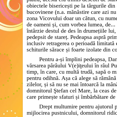
obiectele bisericești pe la târgurile din 
bucovinene (n.a. mănăstire care azi nu
zona Vicovului doar un cătun, cu nume
de oameni și, cum vorbea lumea, de... p
întârzie destul de des în drumețiile lui,
pedepsit de stareț. Pedeapsa aspră pri
inclusiv retragerea o perioadă limitată 
schiturile sărace și foarte izolate din 
Pentru a-și împlini pedeapsa, Dan
vărsarea pârâului V(e)iţeului în râul Pu
timp, în care, cu multă trudă, sapă o mi
pentru odihnă. Așa că alege să rămână 
zilelor, și să nu se mai întoarcă la mână
domnitorul Ştefan cel Mare, la ceas de
care primește sfaturi și îmbărbătare de 
Drept multumire pentru ajutorul 
mijlocirea pustnicului, domnitorul ridi