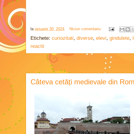
la
ianuarie 30, 2024
Niciun comentariu:
Etichete:
curiozitati
,
diverse
,
elevi
,
gindulete
,
reactii
Câteva cetăți medievale din Ro