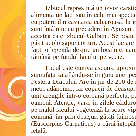
Izbucul reprezintă un izvor carsti
alimenta un lac, sau în cele mai spect
cu putere din cavitatea calcaroasă, la i
sunt întâlnite cu precădere în Apuseni,
acestea este Izbucul Galbeni.
Se poate
găsit acolo șapte corturi.
Acest lac are 
fapt, o legendă despre un localnic, car
rămână pe fundul lacului pe vecie.
Lacul este cumva ascuns, aproxim
suprafața sa aflându-se în gura unei pe
Peștera Dracului. Are în jur de 200 de 
metri adâncime, iar copacii de deasupra
unit crengile într-o coroană perfectă, p
oameni. Atenție, vara, în zilele călduro
pe malul lacului vegetează la soare
vi
comună, iar prin desișuri găsiți faimo
(Euscorpius Carpaticus) a cărui înțepătu
letală.