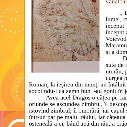
vânătoar
,, 
lumei, c
început 
început 
Voievod
Maramur
și a dom
D
sute de 
un râu, 
curgea p
Roman; la ieșirea din munți au întâlnit
socotindu-l ca semn bun l-au gonit în j
Avea acel Dragoș o cățea pe ca
oriunde se ascundea zimbrul, îl descope
istovind zimbrul, îl omorâră, iar capul
într-un par pe malul râului, iar cățeau
osteneală a ei, bând apă din râu, a crăp