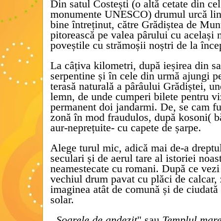
Din
satul
Costești (o altă cetate din ce
monumente UNESCO) drumul urcă li
bine întreținut, către Grădiștea de Munt
pitorească pe valea pârului cu același
poveștile cu strămoșii noștri de la înce
La câțiva kilometri, după ieșirea din s
serpentine și în cele din urmă ajungi 
terasă naturală a pârâului Grădiștei
, un
lemn, de unde cumperi bilete pentru viz
permanent doi jandarmi. De, se cam fu
zonă
în mod fraudulos
, după kosoni
( b
aur-
neprețuite-
cu capete de șarpe
.
Alege turul mic, adică mai de-a dreptul
seculari și de aerul tare al istoriei noa
neamestecate cu romani. După ce vezi 
vechiul drum pavat cu plăci de calcar, z
imaginea atât de comună și de ciudată 
solar.
,,
Soarele de andezit
" sau
Templul mare