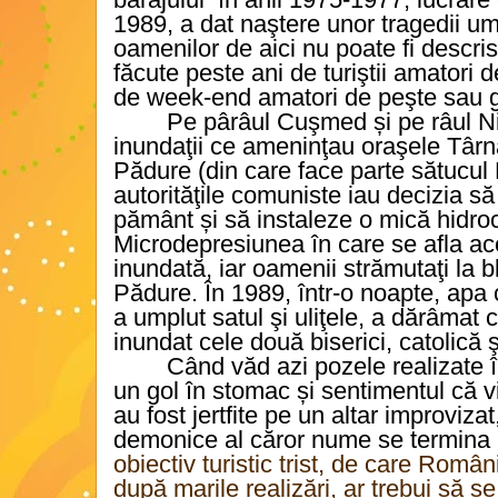
1989, a dat naştere unor tragedii
oamenilor de aici nu poate fi descri
făcute peste ani de turiştii amatori de
de week-end amatori de peşte sau g
Pe pârâul Cuşmed și pe râul N
inundaţii ce ameninţau oraşele Târ
Pădure (din care face parte sătucul
autorităţile comuniste iau decizia să
pământ și să instaleze o mică hidroc
Microdepresiunea în care se afla aces
inundată, iar oamenii strămutaţi la 
Pădure. În 1989, într-o noapte, apa
a umplut satul şi uliţele, a dărâmat c
inundat cele două biserici, catolică 
Când văd azi pozele realizate î
un gol în stomac și sentimentul că v
au fost jertfite pe un altar improvizat
demonice al căror nume se termina in
obiectiv turistic trist, de care Româ
după marile realizări, ar trebui să se