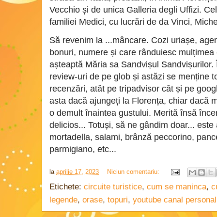
Vecchio și de unica
Galleria degli Uffizi. Ce
familiei Medici, cu lucrări de da Vinci, Mich
Să revenim la ...mâncare. Cozi uriașe, agenț
bonuri, numere și care rânduiesc mulțimea c
așteaptă Măria sa Sandvișul Sandvișurilor. 
review-uri de pe glob și astăzi se menține 
recenzări, atât pe tripadvisor cât și pe googl
asta dacă ajungeți la Florența, chiar dacă m
o demult înaintea gustului. Merită însă încer
delicios... Totuși, să ne gândim doar... este
mortadella, salami, brânză peccorino, pance
parmigiano, etc...
la
aprilie 17, 2023
Niciun comentariu:
Etichete:
circuite turistice
,
cum se maninca
,
c
legende
,
orase
,
topuri
,
youtube canal personal