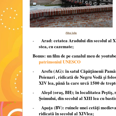
Alba Iulia
Arad
: cetatea Aradului din secolul al X
-
stea, cu cazemate;
Bonus: un film de pe canalul meu de youtub
patrimoniul UNESCO
Arefu (AG): în satul Căpăţânenii Pamânt
-
Poienari , ridicată de Negru Vodă şi folos
XIV lea, până la care urcă 1500 de trept
Aleşd (oraș, BH); în localitatea Peştiş, 
-
Şoimului, din secolul al XIII lea cu bast
Apaţa (BV): ruinele unei cetăţi medieva
-
ridicată în secolul al XIVlea;