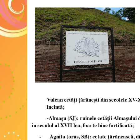
-
-
-
Vulcan cetăţi ţărăneşti din secolele XV-X
incintă;
-Almaşu (SJ): ruinele cetăţii Almaşului d
în secolul al XVII lea, foarte bine fortificată;
Agnita (oras, SB): cetate ţărănească, 
-