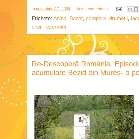
la
noiembrie 17, 2024
Niciun comentariu:
Etichete:
Anina
,
Banat
,
campare
,
drumetii
,
lac
chei
,
rezervatii
Re-Descoperă România. Episodul
acumulare Bezid din Mureș- o pov