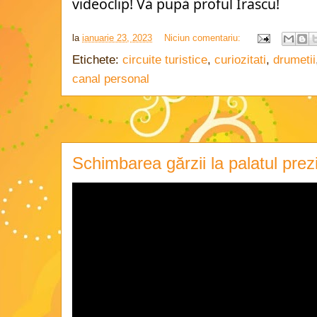
videoclip! Vă pupă proful Irascu!
la
ianuarie 23, 2023
Niciun comentariu:
Etichete:
circuite turistice
,
curiozitati
,
drumetii
canal personal
Schimbarea gărzii la palatul prezi