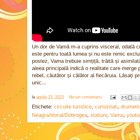
Un dor de Vamă m-a cuprins visceral, odată c
este pentru toată lumea și nu este nimic exclu
postez, Vama trebuie simțiță, trăită și asimilat
aleea principală indică o realitate care merge 
rebel, căutător și călător al fiecăruia. Lăsați pre
unic...
la
aprilie 23, 2023
Niciun comentariu:
Etichete:
circuite turistice
,
curiozitati
,
drumetii
Neagra/litoral/Dobrogea
,
statiuni
,
Vama
,
youtu