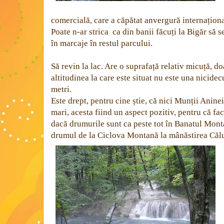
comercială, care a căpătat anvergură internaționa
Poate n-ar strica ca din banii făcuți la Bigăr să s
în marcaje în restul parcului.
Să revin la lac. Are o suprafață relativ micuță, d
altitudinea la care este situat nu este una nicid
metri.
Este drept, pentru cine știe, că nici Munții Aninei
mari, acesta fiind un aspect pozitiv, pentru că fa
dacă drumurile sunt ca peste tot în Banatul Mont
drumul de la Ciclova Montană la mânăstirea Călu