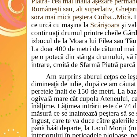
Piatră- cea mai înaltă aşezare perman
Româneşti sau, alt superlativ, Gheţaru
sora mai mică peştera Coiba...Mică.
L
ce urcă cu maşina la
Scărişoara
şi val
continuaţi drumul printre cheile Gârd
izbucul de la Moara lui Filea sau Tău
La doar 400 de metri de cătunul mai
pe o potecă din stânga drumului, vă î
intrare, croită de Sfarmă Piatră parcă
Am surprins aburul ceţos ce ieşe
dimineaţă de iulie, după ce am căutat
peretele înalt de 150 de metri. La baza
ogivală mare cât cupola Ateneului, ca
înălţime. Lăţimea intrării este de 74 
măsură ce se inaintează peştera să se 
îngust, care te va duce către galeriile
până hăăt departe, la Lacul Morţii (n
interiorului în perioadele ploioase, p