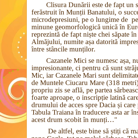
Clisura Dunării este de fapt un s
ferăstruit în Munții Banatului, o succe
microdepresiuni, pe o lungime de
pe
minune geomorfologică unică în Euro
reprezintă de fapt niște chei săpate î
Almăjului, numite așa datorită impres
între stâncile munților.
Cazanele Mici se numesc așa, nu
impresionante, ci pentru că sunt stră
Mic, iar Cazanele Mari sunt delimita
de Muntele Ciucaru Mare (318 metri)
propriu zis se află, pe partea sârbeasc
foarte aproape, o inscripție latină car
drumului de acces spre Dacia și care
Tabula Traiana î
n traducere asta ar î
acest drum scobit în munți…"
De altfel, este bine să știți că ma