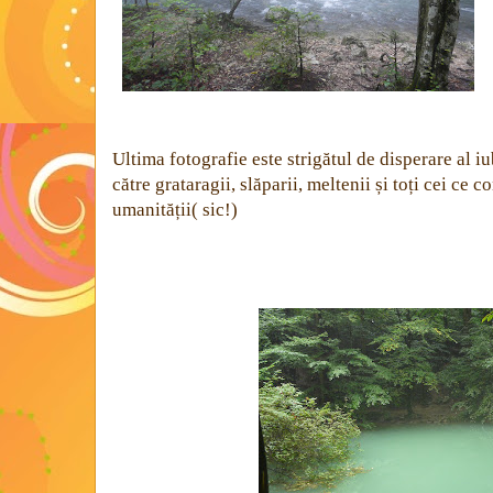
Ultima fotografie este strigătul de disperare al i
către grataragii, slăparii, meltenii și toți cei ce
umanității( sic!)