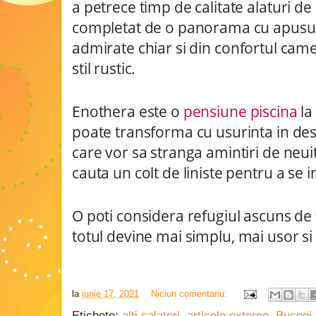
a petrece timp de calitate alaturi de 
completat de o panorama cu apusuri 
admirate chiar si din confortul came
stil rustic.
Enothera este o
pensiune piscina
la
poate transforma cu usurinta in dest
care vor sa stranga amintiri de neuit
cauta un colt de liniste pentru a se 
O poti considera refugiul ascuns de
totul devine mai simplu, mai usor s
la
iunie 17, 2021
Niciun comentariu:
Etichete:
alti calatori
,
articole externe
,
Bucegi