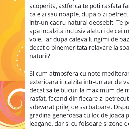
acoperita, astfel ca te poti rasfata fa
ca e zi sau noapte, dupa o zi petrec
intr-un cadru natural deosebit. Te p
apa incalzita inclusiv alaturi de cei m
voie. Iar dupa cateva lungimi de bazi
decat o binemeritata relaxare la soar
naturii?
Si cum atmosfera cu note mediteran
exterioara incalzita intr-un aer de v
decat sa te bucuri la maximum de 
rasfat, facand din fiecare zi petrecu
adevarat prilej de sarbatoare.
Disp
gradina generoasa cu loc de joaca pe
leagane, dar si cu foisoare si zone 