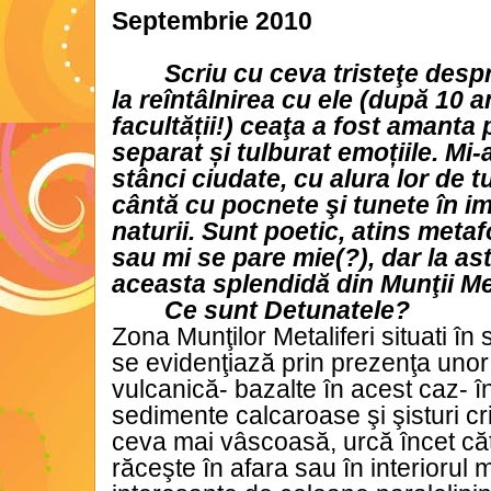
Septembrie 2010
Scriu cu ceva tristeţe desp
la reîntâlnirea cu ele (după 10 a
facultății!) ceaţa a fost amanta 
separat și tulburat emoțiile. Mi
stânci ciudate, cu alura lor de t
cântă cu pocnete şi tunete în i
naturii.
Sunt poetic, atins metafo
sau mi se pare mie(?), dar la 
aceasta splendidă din Munţii Met
Ce sunt Detunatele?
Zona Munţilor Metaliferi situati î
se evidenţiază prin prezenţa unor
vulcanică- bazalte în acest caz- 
sedimente calcaroase şi şisturi cr
ceva mai vâscoasă, urcă încet căt
răceşte în afara sau în interiorul 