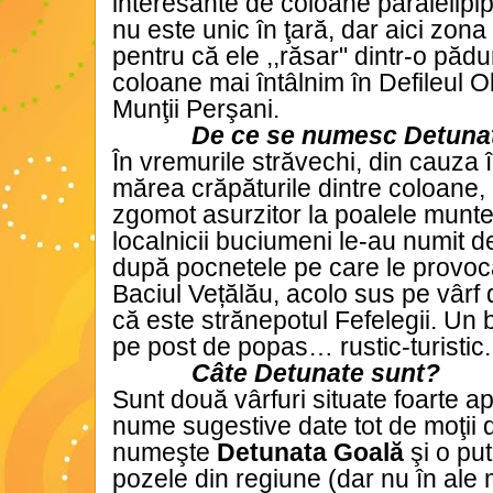
interesante de coloane paralelip
nu este unic în ţară, dar aici zon
pentru că ele ,,răsar" dintr-o pădu
coloane mai întâlnim în Defileul Ol
Munţii Perşani.
De ce se numesc Detuna
În vremurile străvechi, din cauza
mărea crăpăturile dintre coloane,
zgomot asurzitor la poalele muntel
localnicii buciumeni le-au numit d
după pocnetele pe care le provoc
Baciul Vețălău, acolo sus pe vârf
că este strănepotul Fefelegii. Un b
pe post de popas… rustic-turistic.
Câte Detunate sunt?
Sunt două vârfuri situate foarte a
nume sugestive date tot de moţii 
numeşte
Detunata Goală
şi o pu
pozele din regiune (dar nu în ale