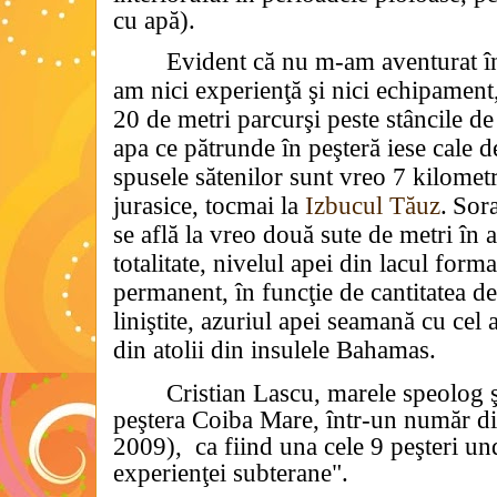
cu apă).
Evident că nu m-am aventurat în
am nici experienţă şi nici echipamen
20 de metri parcurşi peste stâncile de 
apa ce pătrunde în peşteră iese cale 
spusele sătenilor sunt vreo 7 kilometr
jurasice, tocmai la
Izbucul Tăuz
.
Sora
se află la vreo două sute de metri în 
totalitate, nivelul apei din lacul form
permanent, în funcţie de cantitatea de 
liniştite, azuriul apei seamană cu cel 
din
atolii din insulele Bahamas.
Cristian Lascu, marele speolog 
peştera Coiba Mare, într-un număr di
2009),
ca fiind una cele 9 peşteri und
experienţei subterane".