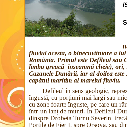
/
S
n
fluviul acesta, o binecuvântare a l
România. Primul este Defileul sau Cl
limba greacă
înseamnă cheie), ori,
Cazanele Dunării, iar al doilea este 
capătul maritim al marelui fluviu.
Defileul în sens geologic, reprez
îngustă, cu porțiuni mai largi sau mi
cu zone foarte înguste, pe care un râu
într-un lanț de munți. În Defileul Du
dinspre Drobeta Turnu Severin, trecâ
Porțile de Fier I, spre Orşova, sau d