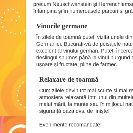
precum Neuschwanstein și Herrenchiemse
întâmpina și în numeroasele parcuri și gră
Vinurile germane
În zilele de toamnă puteți vizita unele din
Germaniei. Bucurați-vă de peisajele natu
excelent al vinului german. Puteți încerca
rieslingul spumos până la vinul burgund di
ușoare și fructate, pline de farmec.
Relaxare de toamnă
Cum zilele devin tot mai scurte și mai r
atmosfera relaxantă într-unul din multe
malul mării, la munte sau în mijlocul nat
siguranță oaza dvs. de liniște!
Evenimente recomandate: