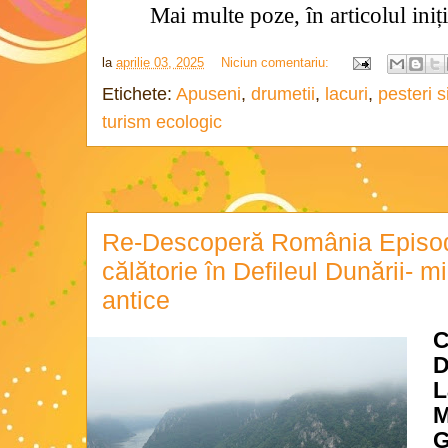
Mai multe poze, în articolul iniț
la
aprilie 03, 2025
Niciun comentariu:
Etichete:
Apuseni
,
drumetii
,
lacuri
,
pesteri s
turism ecologic
Re-Descoperă România Episod
călătorie în Defileul Dunării- m
antice
C
D
L
M
G