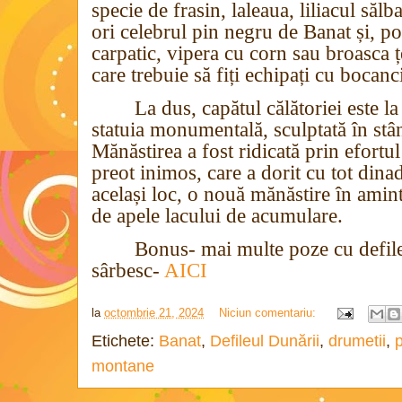
specie de frasin, laleaua, liliacul sălb
ori celebrul pin negru de Banat și, poa
carpatic, vipera cu corn sau broasca ț
care trebuie să fiți echipați cu bocan
La dus, capătul călătoriei este l
statuia monumentală, sculptată în stâ
Mănăstirea a fost ridicată prin efortul
preot inimos, care a dorit cu tot dinad
același loc, o nouă mănăstire în amint
de apele lacului de acumulare.
Bonus- mai multe poze cu defile
sârbesc-
AICI
la
octombrie 21, 2024
Niciun comentariu:
Etichete:
Banat
,
Defileul Dunării
,
drumetii
,
p
montane