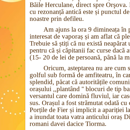
Băile Herculane, direct spre Orşova. D
cu rezonanță antică este și punctul de 
noastre prin defileu.
Am ajuns la ora 9 dimineața în 
interesat de vaporaș și am aflat că ple
Trebuie să știți că nu există neapărat 
pentru că și căpitanii fac curse dacă a
(15- 20 de lei de persoană, până la măn
Oricum, asteptarea nu are cum să
golful sub formă de amfiteatru, în car
splendid, păcat că autoritățile comuni
orașului ,,plantând '' blocuri de tip ba
versantul care domină fluviul, iar cas
sus. Orașul a fost strămutat odată cu 
Porțile de Fier și implicit a apariției
a inundat toata vatra anticului oraș 
romani davei dacice Tiorma.