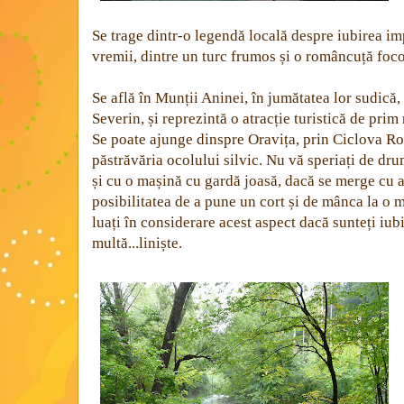
Se trage dintr-o legendă locală despre iubirea im
vremii, dintre un turc frumos și o româncuță foc
Se află în Munții Aninei, în jumătatea lor sudică, 
Severin, și reprezintă o atracție turistică de pri
Se poate ajunge dinspre Oravița, prin Ciclova Rom
păstrăvăria ocolului silvic. Nu vă speriați de dr
și cu o mașină cu gardă joasă, dacă se merge cu a
posibilitatea de a pune un cort și de mânca la o mi
luați în considerare acest aspect dacă sunteți iubi
multă...liniște.