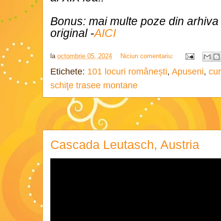
Bonus: mai multe poze din arhiva 
original -
AICI
la
octombrie 05, 2024
Niciun comentariu:
Etichete:
101 locuri românești
,
Apuseni
,
cur
schiţe trasee montane
Cascada Leutasch, Austria