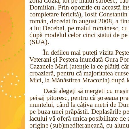
zona Cozla, tot pe malul sârbesc, Tabu
Domitian. Prin opoziție cu această ins
completare fericită), Iosif Constanti
român, decedat în august 2008, a fina
a lui Decebal, pe malul românesc, cu
după modelul celor cinci statui de 
(SUA).
În defileu mai puteți vizita Pește
Veterani și Peștera inundată Gura Pon
Cazanele Mari (atenție la ce plătiți c
croazieră, pentru că majoritatea curs
Mici, la Mănăstirea Mraconia) după l
Dacă alegeți să mergeti cu mașin
peisaj pitoresc, pentru că șoseaua pra
muntelui, când la câțiva metri de Dun
pe buza unei prăpăstii. Deplasările p
lacului vă oferă unica posibilitate de
origine (sub)mediteraneană, cu alunul