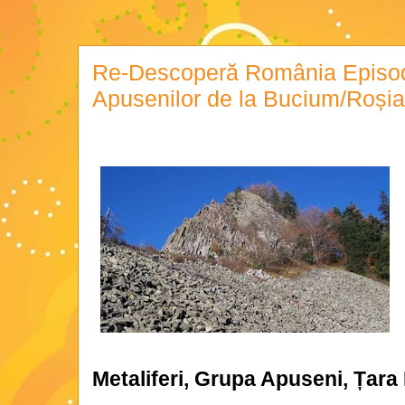
Re-Descoperă România Episod
Apusenilor de la Bucium/Roși
Metaliferi, Grupa Apuseni, Țara 