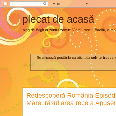
plecat de acasă
blog de lărgit orizontul Admin: Viorel Irașcu, Bacău, e
Se afișează postările cu eticheta
schiţe trasee
Redescoperă România Episodu
Mare, răsuflarea rece a Apusen