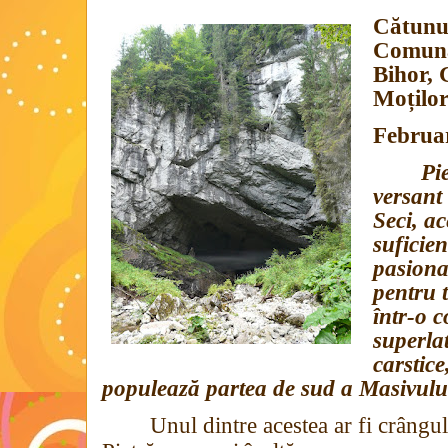
Cătunul
Comuna
Bihor,
Moțilo
Februa
Pi
versant
Seci, ac
suficien
pasionaț
pentru t
într-o 
superla
carstice
populează partea de sud a Masivulu
Unul dintre acestea ar fi crângu