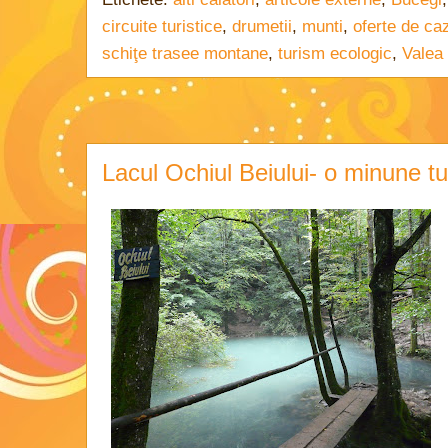
circuite turistice
,
drumetii
,
munti
,
oferte de ca
schiţe trasee montane
,
turism ecologic
,
Valea
Lacul Ochiul Beiului- o minune tu