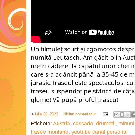
Un filmuleț scurt și zgomotos desp
numită Leutasch. Am găsit-o în Austri
metri cădere, la capătul unor chei in
care s-a adâncit până la 35-45 de met
jurasic.Traseul este spectaculos, cu 
traseu suspendat pe stâncă de câțiv
glume! Vă pupă proful Irașcu!
la
iulie 20, 2022
Niciun comentariu:
Etichete:
Austria
,
cascade
,
drumetii
,
minuni
trasee montane
,
youtube canal personal