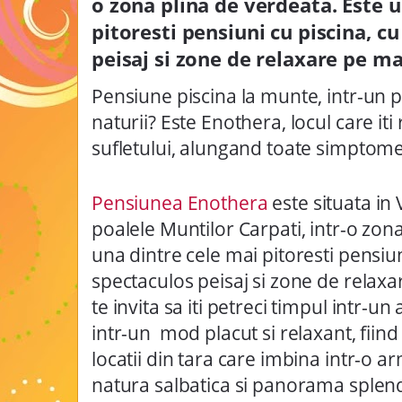
o zona plina de verdeata. Este 
pitoresti pensiuni cu piscina, c
peisaj si zone de relaxare pe m
Pensiune piscina la munte, intr-un pe
naturii? Este Enothera, locul care iti
sufletului, alungand toate simptomel
Pensiunea Enothera
este situata in
poalele Muntilor Carpati, intr-o zon
una dintre cele mai pitoresti pensiun
spectaculos peisaj si zone de relax
te invita sa iti petreci timpul intr-
intr-un mod placut si relaxant, fiind
locatii din tara care imbina intr-o a
natura salbatica si panorama splend