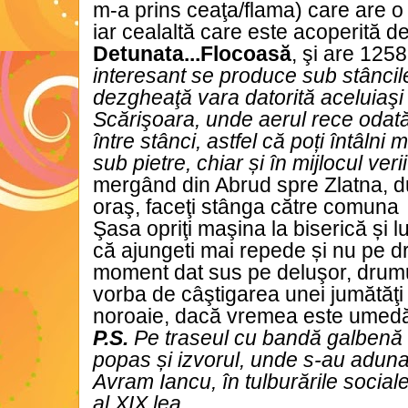
m-a prins ceaţa/flama) care are o
iar cealaltă care este acoperită 
Detunata...Flocoasă
, şi are 1258
interesant se produce sub stâncil
dezgheaţă vara datorită aceluiaş
Scărişoara, unde aerul rece odată
între stânci, astfel că poți întâlni
sub pietre, chiar și în mijlocul veri
mergând din Abrud spre Zlatna, du
oraş, faceţi stânga către comuna
Şasa opriţi maşina la biserică și lu
că ajungeti mai repede și nu pe dr
moment dat sus pe deluşor, drumu
vorba de câştigarea unei jumătăţi 
noroaie, dacă vremea este umed
P.S.
Pe traseul cu bandă galbenă şi
popas și izvorul, unde s-au adunat 
Avram Iancu, în tulburările sociale
al XIX lea..