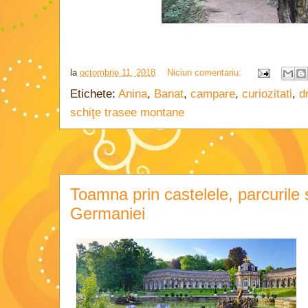
la
octombrie 11, 2018
Niciun comentariu:
Etichete:
Anina
,
Banat
,
campare
,
curiozitati
,
d
schiţe trasee montane
Toamna prin castelele, parcurile ș
Germaniei