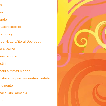
ia
uri
ende
astiri catolice
ramureş
ea Neagra/litoral/Dobrogea
e si saline
uni tehnice
stini
stri si vietati marine
strii antropoizi si creaturi ciudate
numente
chei din Romania
ti