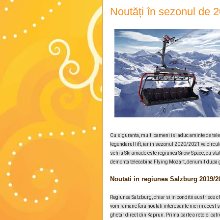
Noutăți în sezonul de
Cu siguranta, multi oameni isi aduc aminte de te
legendarul lift, iar in sezonul 2020/2021 va circul
schi a Ski amade este regiunea Snow Space, cu st
demonta telecabina Flying Mozart, denumit dupa g
Noutati in regiunea Salzburg 2019/2
Regiunea Salzburg, chiar si in conditii austriece c
vom ramane fara noutati interesante nici in acest s
ghetar direct din Kaprun. Prima parte a retelei catre 