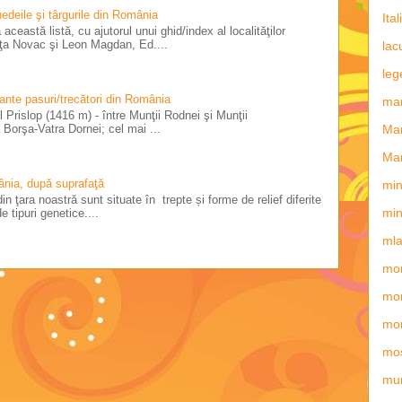
 nedeile şi târgurile din România
Ital
această listă, cu ajutorul unui ghid/index al localităţilor
riţa Novac şi Leon Magdan, Ed....
lac
leg
tante pasuri/trecători din România
man
 Prislop (1416 m) - între Munţii Rodnei şi Munţii
Borşa-Vatra Dornei; cel mai ...
Ma
Mar
ânia, după suprafaţă
min
in ţara noastră sunt situate în trepte și forme de relief diferite
min
e tipuri genetice....
mla
mon
mon
mo
mos
mun