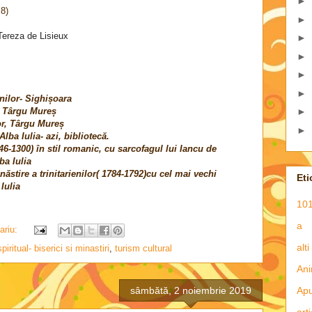
►
 8)
►
 Tereza de Lisieux
►
►
►
►
nilor- Sighișoara
r, Târgu Mureș
►
lor, Târgu Mureș
►
Alba Iulia- azi, bibliotecă.
46-1300) în stil romanic, cu sarcofagul lui Iancu de
ba Iulia
ăstire a trinitarienilor( 1784-1792)cu cel mai vechi
Eti
Iulia
101
a
ariu:
alti
spiritual- biserici si minastiri
,
turism cultural
Ani
sâmbătă, 2 noiembrie 2019
Apu