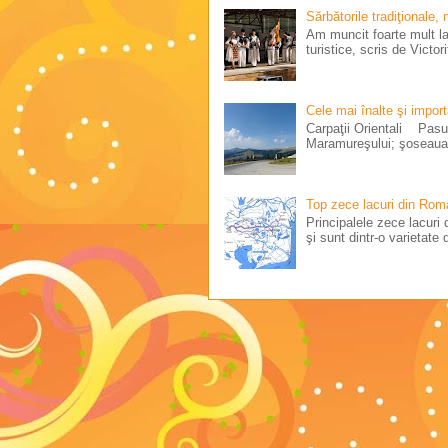
Sărbătorile tradiţionale,
Am muncit foarte mult la 
turistice, scris de Victo
Cele mai înalte şi impor
Carpaţii Orientali Pasul
Maramureşului; şoseaua 
Top zece lacuri din Rom
Principalele zece lacuri d
şi sunt dintr-o varietate d