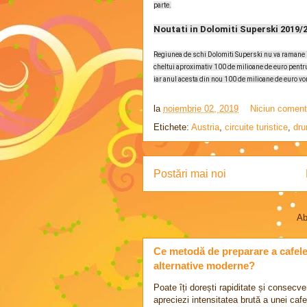
parte.
Noutati in Dolomiti Superski 2019/
Regiunea de schi Dolomiti Superski nu va ramane in
cheltui aproximativ 100 de milioane de euro pentru
iar anul acesta din nou 100 de milioane de euro vor
la
noiembrie 02, 2019
Niciun coment
Etichete:
Austria
,
circuite turistice
,
dru
Postări mai noi
Ab
Ce metodă de preparare a cafelei 
alternative moderne?
Poate îți dorești rapiditate și consecve
apreciezi intensitatea brută a unei cafel