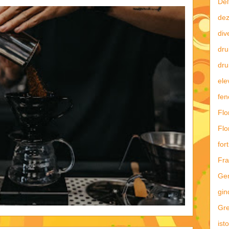
Del
dez
div
dru
dru
ele
fe
Flo
Flo
fort
Fra
Ge
gin
Gre
ist