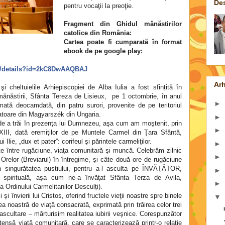
De
pentru vocaţii la preoţie.
Fragment din Ghidul mănăstirilor
catolice din România:
Cartea poate fi cumparată în format
ebook de pe google play:
ks/details?id=2kC8DwAAQBAJ
Arh
 şi cheltuielile Arhiepiscopiei de Alba Iulia a fost sfințită în
mănăstirii, Sfânta Tereza de Lisieux,
pe 1 octombrie, în anul
►
mată deocamdată, din patru surori, provenite de pe teritoriul
atoare din Magyarszék din Ungaria.
►
e de a trăi în prezenţa lui Dumnezeu, aşa cum am moştenit, prin
►
 XIII, dată eremiţilor de pe Muntele Carmel din Ţara Sfântă,
 Ilie, „dux et pater”: corifeul şi părintele carmeliţilor.
►
te între rugăciune, viaţa comunitară şi muncă. Celebrăm zilnic
►
a Orelor (Breviarul) în întregime, şi câte două ore de rugăciune
 în singurătatea pustiului, pentru a-l asculta pe ÎNVĂŢĂTOR,
►
spirituală, aşa cum ne-a învăţat Sfânta Terza de Avila,
►
a Ordinului Carmelitanilor Desculți).
şi învierii lui Cristos, oferind fructele vieţii noastre spre binele
▼
area noastră de viaţă consacrată, exprimată prin trăirea celor trei
 ascultare – mărturisim realitatea iubirii veşnice. Corespunzător
ntensă viaţă comunitară, care se caracterizează printr-o relatie