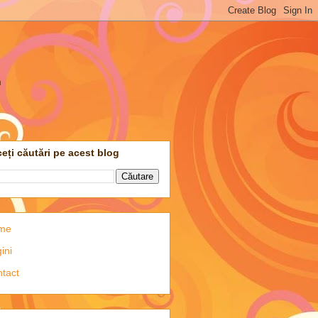
m
eți căutări pe acest blog
me
ini
tact