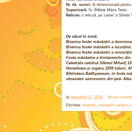
Nr. de surori:
4( dimensionată pentru
Superioară:
Sr. Bilibok Mária Ter
é
z.
Relicve:
o relicvă „ex carne” a Sfintei
De văzut în zonă:
Biserica fostei mănăstiri a dominica
Biserica fostei mănăstiri a iezuițilo
Biserica fostei mănăstiri a minoriți
Fosta mănăstire a trinitarienilor din 
Catedrala catolică Sfântul Mihail( 12
Hunedoara și orgăcu 2209 tuburi, Al
Biblioteca Batthyaneum, în fosta măn
obsevator astronomic din țară- Alba 
la
noiembrie 12, 2019
Niciun coment
Etichete:
drumetii
,
manastiri catolice
,