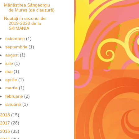
Mănăstirea Sângeorgiu
de Mureș (de clauzură)
Noutăți în sezonul de
2019-2020 de la
SKIMANIA
►
octombrie
(1)
►
septembrie
(1)
►
august
(1)
►
iulie
(1)
►
mai
(1)
►
aprilie
(1)
►
martie
(1)
►
februarie
(2)
►
ianuarie
(1)
2018
(15)
2017
(28)
2016
(33)