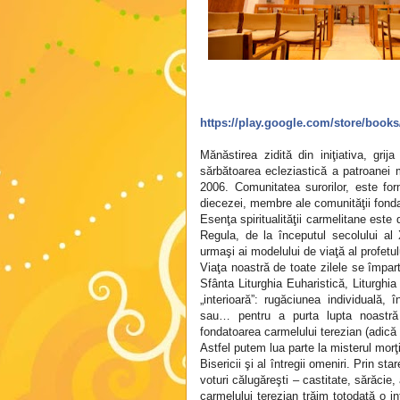
https://play.google.com/store/boo
Mănăstirea zidită din iniţiativa, grija
sărbătoarea ecleziastică a patroanei 
2006. Comunitatea surorilor, este for
diecezei, membre ale comunităţii fond
Esenţa spiritualităţii carmelitane est
Regula, de la începutul secolului al
urmaşi ai modelului de viaţă al profetului
Viaţa noastră de toate zilele se împar
Sfânta Liturghia Euharistică, Liturghi
„interioară”: rugăciunea individuală,
sau… pentru a purta lupta noastră 
fondatoarea carmelului terezian (adică 
Astfel putem lua parte la misterul morţii 
Bisericii şi al întregii omeniri. Prin st
voturi călugăreşti – castitate, sărăcie,
carmelului terezian trăim totodată o i