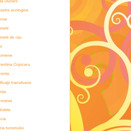
ta Dunării
astre ecologice
erse
metii
metii de rau
vi
nomene
rentina Cojocaru
rența
ificaţii transilvane
nța
rmania
dulete
cia
oria turismului