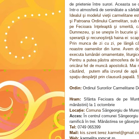
de prietenie între surori. Aceasta se 
într-o atmosferă de seninătate a sărbăto
Idealul şi modelul vieţii carmelitane
şi Patroana Ordinului Carmelitan, sub
pe Fecioara înţeleaptă şi smerită, c
Dumnezeu, şi se uneşte în bucurie şi s
speranţă şi recunoştinţă haina ei: scap
Prin munca de zi cu zi, pe lângă câş
noastre oamenilor din lume. Avem dou
executa lumânări ornamentate, liturgice
Pentru a putea păstra atmosfera de lin
oricărui fel de muncă apostolică. Mai m
căutând,
putem afla izvorul de apă 
spaţiu despărţit prin clausură papală. S
Ordin:
Ordinul Surorilor Carmelitane D
Hram:
Sfânta Fecioara de pe Munte
mănăstirii) la 1 octombrie
Locație:
Comuna
Sângeorgiu de Mureş,
Acces:
În centrul comunei Sângeorgiu 
ramifică în trei. Mănăstirea se găseşte
Tel:
0749 065399
Mail:
kis.szent.terez.karmel@gmail.c
Web:
karmelita.romcat.ro