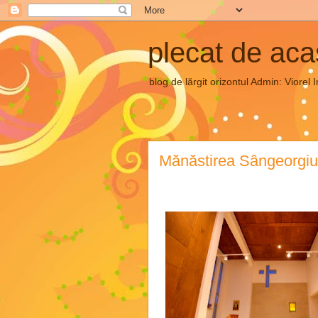
plecat de ac
blog de lărgit orizontul Admin: Vior
Mănăstirea Sângeorgiu