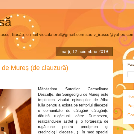
asă
el Irașcu, Bacău, e-mail viocalatorul@gmail.com sau v_irascu@yahoo.co
marți, 12 noiembrie 2019
Fac
 de Mureș (de clauzură)
Mănăstirea Surorilor Carmelitane
Desculțe, din Sângeorgiu de Mureş este
Ho
împlinirea visului episcopilor de Alba
Iulia pentru a exista pe teritoriul diecezei
Pag
o comunitate de călugări/ călugăriţe
Con
dăruită rugăciunii către Dumnezeu,
realizându-se astfel şi o fortăreaţă de
rugăciune pentru preoţimea şi
credincioşii diecezei, şi în mod special