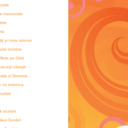
scade
e memoriale
tele
hia
ăţi şi ruine istorice
uite turistice
flicte pe Glob
strucţii săseşti
ația și Slovenia
m se maninca
ozitati
k tourism
ileul Dunării