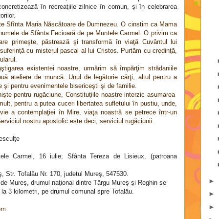
concretizează în recreaţiile zilnice în comun, şi în celebrarea
rilor.
 este Sfînta Maria Născătoare de Dumnezeu. O cinstim ca Mama
 numele de Sfânta Fecioară de pe Muntele Carmel. O privim ca
are primeşte, păstrează şi transformă în viaţă Cuvântul lui
uferinţă cu misterul pascal al lui Cristos. Purtăm cu credinţă,
ularul.
tigarea existentei noastre, urmărim să împărţim strădaniile
ă ateliere de muncă. Unul de legătorie cărţi, altul pentru a
 şi pentru evenimentele bisericeşti şi de familie.
işte pentru rugăciune, Constituţiile noastre interzic asumarea
ult, pentru a putea cuceri libertatea sufletului în pustiu, unde,
vie a contemplaţiei în Mire, viaţa noastră se petrece într-un
erviciul nostru apostolic este deci, serviciul rugăciunii.
esculțe
le Carmel, 16 iulie; Sfânta Tereza de Lisieux, (patroana
 Str. Tofalău Nr. 170, judetul Mureş, 547530.
►
de Mureş, drumul naţional dintre Târgu Mureş şi Reghin se
 la 3 kilometri, pe drumul comunal spre Tofalău.
►
►
om