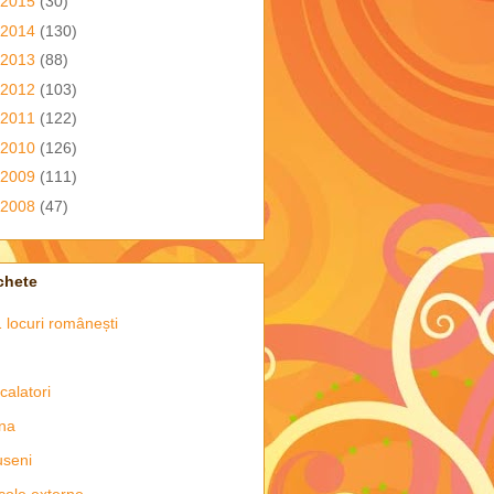
2015
(30)
2014
(130)
2013
(88)
2012
(103)
2011
(122)
2010
(126)
2009
(111)
2008
(47)
chete
 locuri românești
 calatori
na
seni