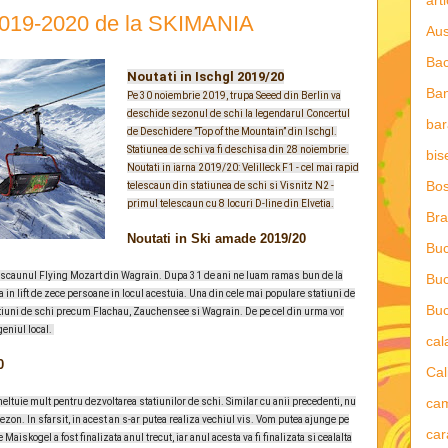
art
 2019-2020 de la SKIMANIA
Aus
Ba
Noutati in Ischgl 2019/20
Ba
Pe 30 noiembrie 2019, trupa Seeed din Berlin va
deschide sezonul de schi la legendarul Concertul
bar
de Deschidere ”Top of the Mountain” din Ischgl.
Statiunea de schi va fi deschisa din 28 noiembrie.
bis
Noutati in iarna 2019/20: Velilleck F1 - cel mai rapid
Bos
telescaun din statiunea de schi si Visnitz N2 -
primul telescaun cu 8 locuri D-line din Elvetia.
Bra
Noutati in Ski amade 2019/20
Buc
lescaunul Flying Mozart din Wagrain. Dupa 31 de ani ne luam ramas bun de la
Buc
a in lift de zece persoane in locul acestuia. Una din cele mai populare statiuni de
Buc
atiuni de schi precum Flachau, Zauchensee si Wagrain. De pe cel din urma vor
eniul local.
ca
0
Cal
ca
heltuie mult pentru dezvoltarea statiunilor de schi. Similar cu anii precedenti, nu
ezon. In sfarsit, in acest an s-ar putea realiza vechiul vis. Vom putea ajunge pe
car
Maiskogel a fost finalizata anul trecut, iar anul acesta va fi finalizata si cealalta