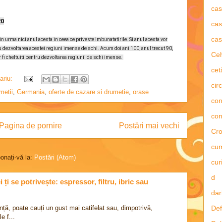
ca
20
cas
cas
 urma nici anul acesta in ceea ce priveste imbunatatirile. Si anul acesta vor
 dezvoltarea acestei regiuni imense de schi. Acum doi ani 100, anul trecut 90,
Ce
 fi cheltuiti pentru dezvoltarea regiunii de schi imense.
cet
ariu:
circ
metii
,
Germania
,
oferte de cazare si drumetie
,
orase
con
con
Pagina de pornire
Postări mai vechi
Cro
cu
onați-vă la:
Postări (Atom)
curi
d
ți se potrivește: espressor, filtru, ibric sau
dar
nță, poate cauți un gust mai catifelat sau, dimpotrivă,
Def
e f...