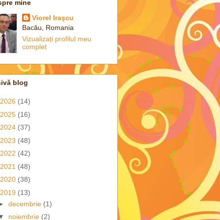
spre mine
Viorel Iraşcu
Bacău, Romania
Vizualizați profilul meu
complet
ivă blog
2026
(14)
2025
(16)
2024
(37)
2023
(48)
2022
(42)
2021
(48)
2020
(38)
2019
(13)
►
decembrie
(1)
▼
noiembrie
(2)