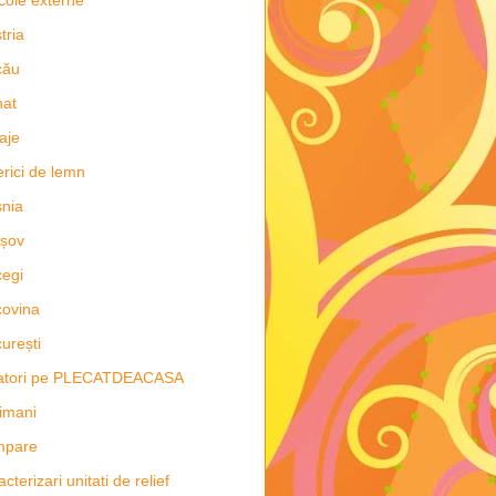
icole externe
tria
cău
nat
aje
erici de lemn
nia
șov
egi
ovina
urești
latori pe PLECATDEACASA
imani
mpare
acterizari unitati de relief