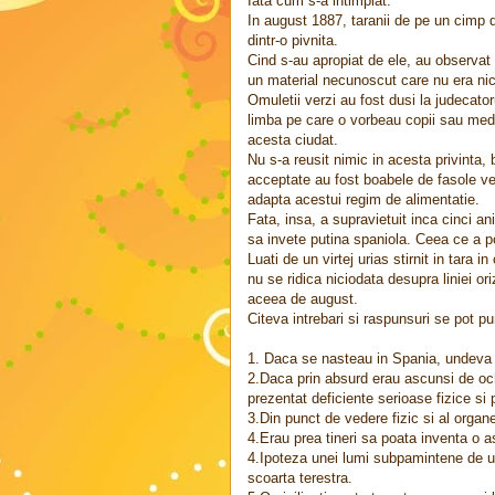
Iata cum s-a intimplat.
In august 1887, taranii de pe un cimp d
dintr-o pivnita.
Cind s-au apropiat de ele, au observat 
un material necunoscut care nu era nici
Omuletii verzi au fost dusi la judecato
limba pe care o vorbeau copii sau medi
acesta ciudat.
Nu s-a reusit nimic in acesta privinta,
acceptate au fost boabele de fasole ver
adapta acestui regim de alimentatie.
Fata, insa, a supravietuit inca cinci ani
sa invete putina spaniola. Ceea ce a pov
Luati de un virtej urias stirnit in tara
nu se ridica niciodata desupra liniei ori
aceea de august.
Citeva intrebari si raspunsuri se pot p
1. Daca se nasteau in Spania, undeva 
2.Daca prin absurd erau ascunsi de ochii 
prezentat deficiente serioase fizice si
3.Din punct de vedere fizic si al organ
4.Erau prea tineri sa poata inventa o 
4.Ipoteza unei lumi subpamintene de u
scoarta terestra.