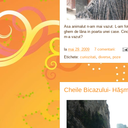
Asa animalut n-am mai vazut. L-am foto
ghem de lâna in poarta unei case. Cind
m-a vazut?
la
mai 29, 2009
7 comentarii:
Etichete:
curiozitati
,
diverse
,
poze
Cheile Bicazului- Hăşm