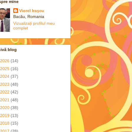
spre mine
Viorel Iraşcu
Bacău, Romania
Vizualizați profilul meu
complet
ivă blog
2026
(14)
2025
(16)
2024
(37)
2023
(48)
2022
(42)
2021
(48)
2020
(38)
2019
(13)
2018
(15)
2017
(28)