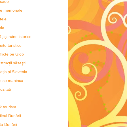
scade
e memoriale
tele
hia
ăţi şi ruine istorice
uite turistice
flicte pe Glob
strucţii săseşti
ația și Slovenia
m se maninca
ozitati
k tourism
ileul Dunării
ta Dunării