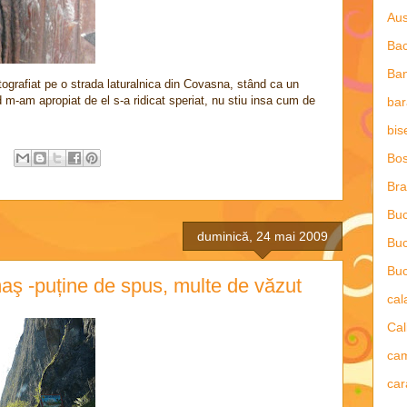
Aus
Ba
Ba
grafiat pe o strada laturalnica din Covasna, stând ca un
 m-am apropiat de el s-a ridicat speriat, nu stiu insa cum de
bar
bis
Bos
Bra
Buc
duminică, 24 mai 2009
Buc
Buc
aş -puține de spus, multe de văzut
ca
Cal
ca
car