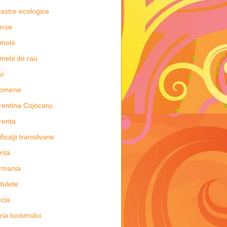
astre ecologice
erse
metii
metii de rau
vi
nomene
rentina Cojocaru
rența
ificaţii transilvane
nța
rmania
dulete
cia
oria turismului