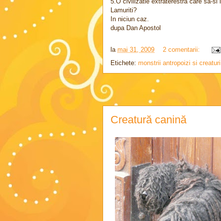
5.O civilizatie extraterestra care sa-s
Lamuriti?
In niciun caz.
dupa Dan Apostol
la
mai 31, 2009
2 comentarii:
Etichete:
monstrii antropoizi si creatur
Creatură canină