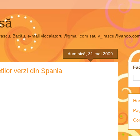
asă
el Irașcu, Bacău, e-mail viocalatorul@gmail.com sau v_irascu@yahoo.co
duminică, 31 mai 2009
Fac
tilor verzi din Spania
Ho
Pag
Con