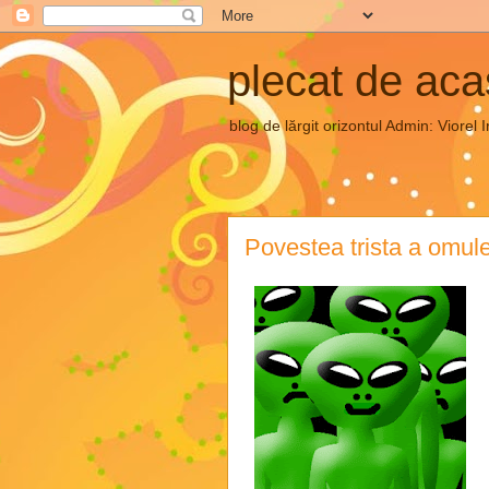
plecat de ac
blog de lărgit orizontul Admin: Vior
Povestea trista a omule