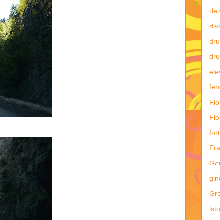
dez
div
dru
dru
ele
fe
Flo
Flo
fort
Fra
Ge
gin
Gre
ist