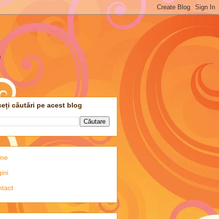
m
eți căutări pe acest blog
me
ini
tact