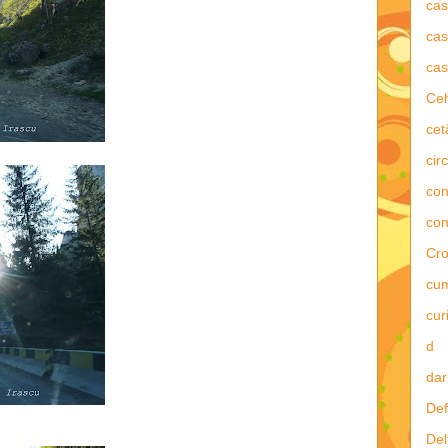
ca
cas
cas
Ce
cet
circ
con
con
Cro
cu
curi
d
dar
Def
Del