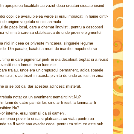
in apropierea localitatii au vazut doua creaturi ciudate iesind
doi copii ce aveau pielea verde si erau imbracati in haine dintr-
 de origine vegetala si nici animala.
rul de pace local, care a chemat lingvisti, pentru a descoperi
ci -chimisti care sa stabileasca de unde provine pigmentul
 ba nici in ceea ce priveste mincarea, singurele legume
de. Din pacate, baiatul a murit de inanitie, neputindu-se
, timp in care pigmentul pielii ei s-a decolorat treptat si a reusit
estit nu a lamurit insa lucrurile.
 in care traiau, unde era un crepuscul permanent, adica soarele
zontului, s-au trezit in acesta pivnita de unde au iesit in ziua
une si se pot da, dar acestea adincesc misterul.
trebuia notat ca un eveniment nemaintilnit.Nu?
lumii de catre parintii lor, cind ar fi iesit la lumina ar fi
 psihice.Nu?
elor interne, erau normali ca si oameni.
asemenea poveste si sa si plateasca cu viata pentru ea.
nde sa fi venit sau evadat cade, pentru ca stim ce este sub