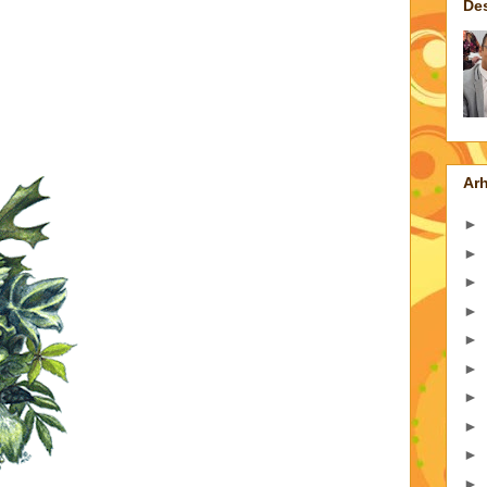
De
Arh
►
►
►
►
►
►
►
►
►
►