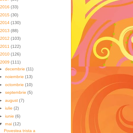
2016
(33)
2015
(30)
2014
(130)
2013
(88)
2012
(103)
2011
(122)
2010
(126)
2009
(111)
►
decembrie
(11)
►
noiembrie
(13)
►
octombrie
(10)
►
septembrie
(5)
►
august
(7)
►
iulie
(2)
►
iunie
(6)
▼
mai
(12)
Povestea trista a