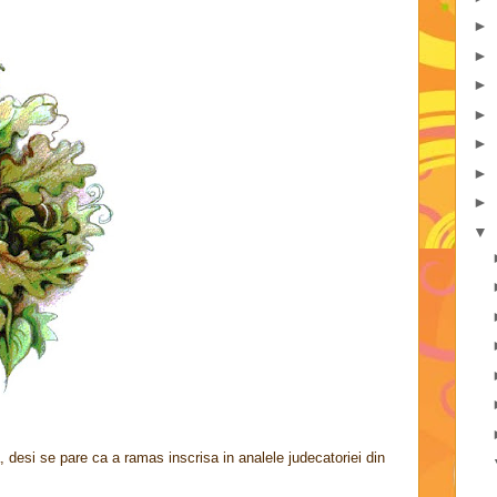
►
►
►
►
►
►
►
▼
 desi se pare ca a ramas inscrisa in analele judecatoriei din