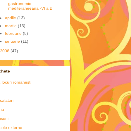
gastronomie
mediteraneeana -VI a B
►
aprilie
(13)
►
martie
(13)
►
februarie
(8)
►
ianuarie
(11)
2008
(47)
chete
 locuri românești
 calatori
na
seni
icole externe