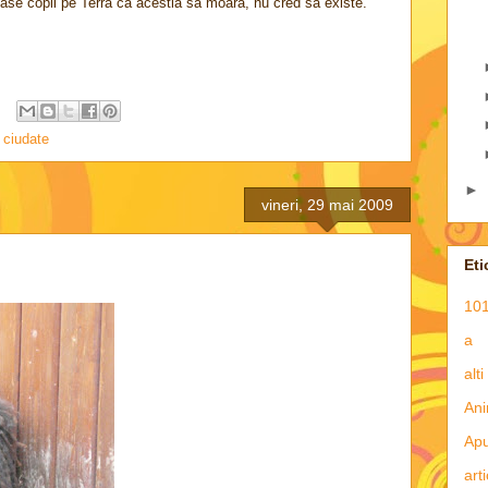
i lase copii pe Terra ca acestia sa moara, nu cred sa existe.
i ciudate
►
vineri, 29 mai 2009
Eti
101
a
alti
Ani
Apu
art