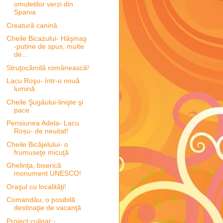
omuletilor verzi din
Spania
Creatură canină
Cheile Bicazului- Hăşmaş
-puține de spus, multe
de...
Struţocămilă românească!
Lacu Roşu- într-o nouă
lumină
Cheile Şugăului-linişte şi
pace
Pensiunea Adela- Lacu
Roșu- de neuitat!
Cheile Bicăjelului- o
frumuseţe micuţă
Ghelinţa, biserică
monument UNESCO!
Oraşul cu localităţi!
Comandău, o posibilă
destinaţie de vacanţă
Proiect culinar -