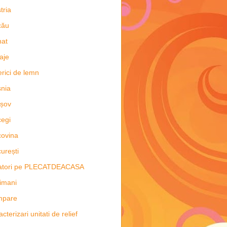
tria
cău
nat
aje
erici de lemn
nia
șov
egi
ovina
urești
latori pe PLECATDEACASA
imani
mpare
acterizari unitati de relief