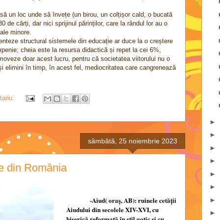
asă un loc unde să învețe (un birou, un colțișor cald, o bucată
de cărți, dar nici sprijinul părinților, care la rândul lor au o
nale minore.
enteze structural sistemele din educație ar duce la o creștere
mpenie; cheia este la resursa didactică și repet la cei 6%,
moveze doar acest lucru, pentru că societatea viitorului nu o
și elimini în timp, în acest fel, mediocritatea care cangrenează
tariu:
►
►
sâmbătă, 25 noiembrie 2023
►
►
le din România
►
►
-Aiud( oraş, AB): ruinele cetăţii
►
Aiudului din secolele XIV-XVI, cu
►
biserică reformată în stil gotic şi cu