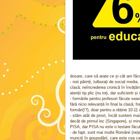
dosare, care să arate ce și cât am făcu
- noii părinți, tulburați de social media
clasă; neîncrederea cronică în învățăm
atenții tip plic (nu toți, dar suficienti 
- formările pentru profesori făcute seara
fără nicio relevanță în final la clasă; f
formări(!?), doar pentru a obține 10-11 c
- stăm atât de prost, încât suntem mai
decât de primul loc (Singapore), și mi
PISA, dar PISA nu este o testare făcu
- de fapt, sunt mai multe Românii (ne)e
munciți în gospodării, care este cea car