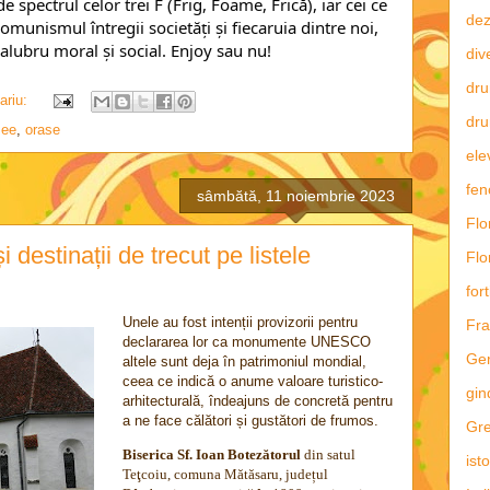
 spectrul celor trei F (Frig, Foame, Frică), iar cei ce
dez
comunismul întregii societăți și fiecaruia dintre noi,
salubru moral și social. Enjoy sau nu!
div
dru
ariu:
dru
ee
,
orase
ele
fe
sâmbătă, 11 noiembrie 2023
Flo
i destinații de trecut pe listele
Flo
fort
Unele au fost intenții provizorii pentru
Fra
declararea lor ca monumente UNESCO
Ge
altele sunt deja în patrimoniul mondial,
ceea ce indică o anume valoare turistico-
gin
arhitecturală, îndeajuns de concretă pentru
a ne face călători și gustători de frumos.
Gre
Biserica Sf. Ioan Botezătorul
din satul
ist
Teţcoiu, comuna Mătăsaru, județul