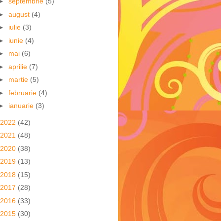
►
septembrie
(5)
►
august
(4)
►
iulie
(3)
►
iunie
(4)
►
mai
(6)
►
aprilie
(7)
►
martie
(5)
►
februarie
(4)
►
ianuarie
(3)
2022
(42)
2021
(48)
2020
(38)
2019
(13)
2018
(15)
2017
(28)
2016
(33)
2015
(30)