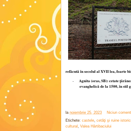
refăcută în secolul al XVII lea, foarte bi
Agnita (oras, SB): cetate ţărăne
-
evanghelică de la 1500, în stil g
la
noiembrie 25, 2023
Niciun coment
Etichete:
castele
,
cetăţi şi ruine istori
cultural
,
Valea Hârtibaciului