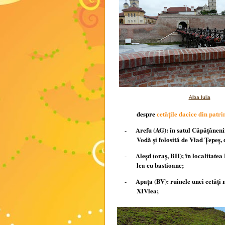
Alba Iulia
despre
cetățile dacice din pa
Arefu (AG): în satul Căpăţânenii
-
Vodă şi folosită de Vlad Ţepeş, 
Aleşd (oraș, BH); în localitatea 
-
lea cu bastioane;
Apaţa (BV): ruinele unei cetăţi 
-
XIVlea;