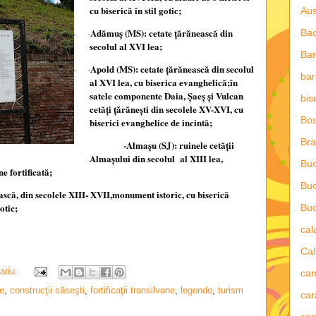
cu biserică în stil gotic;
Aus
Adămuş (MS): cetate ţărănească din
-
Ba
-
secolul al XVI lea;
Ba
Apold (MS): cetate ţărănească din secolul
-
-
bar
al XVI lea, cu biserica evanghelică;în
satele componente Daia, Şaeş şi Vulcan
bis
cetăţi ţărăneşti din secolele XV-XVI, cu
Bos
biserici evanghelice de incintă;
Bra
-Almaşu (SJ): ruinele cetăţii
Almaşului din secolul
al XIII lea,
Buc
ne fortificată;
Buc
ască, din secolele XIII- XVII,monument istoric, cu biserică
otic;
Buc
ca
Cal
ariu:
ca
ce
,
construcţii săseşti
,
fortificaţii transilvane
,
legende
,
turism
car