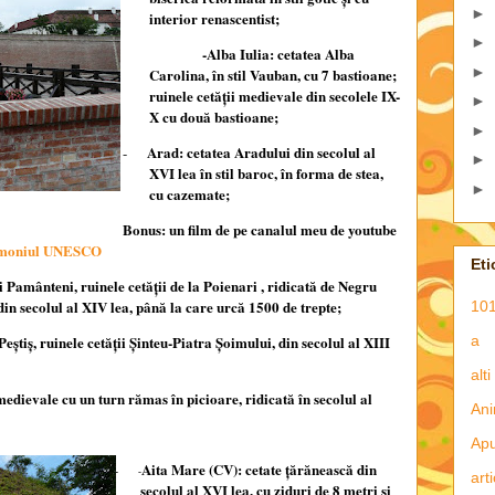
►
interior renascentist;
►
-Alba Iulia: cetatea Alba
►
Carolina
, în stil Vauban, cu 7 bastioane;
ruinele cetăţii medievale din secolele IX-
►
X cu două bastioane;
►
Arad
: cetatea Aradului din secolul al
-
►
XVI lea în stil baroc, în forma de stea,
►
cu cazemate;
Bonus: un film de pe canalul meu de youtube
trimoniul UNESCO
Eti
 Pamânteni, ruinele cetăţii de la Poienari , ridicată de Negru
din secolul al XIV lea, până la care urcă 1500 de trepte;
101
Peştiş, ruinele cetăţii Şinteu-Piatra Şoimului, din secolul al XIII
a
alti
medievale cu un turn rămas în picioare, ridicată în secolul al
Ani
Apu
Aita Mare (CV): cetate ţărănească din
-
-
art
secolul al XVI lea, cu ziduri de 8 metri si