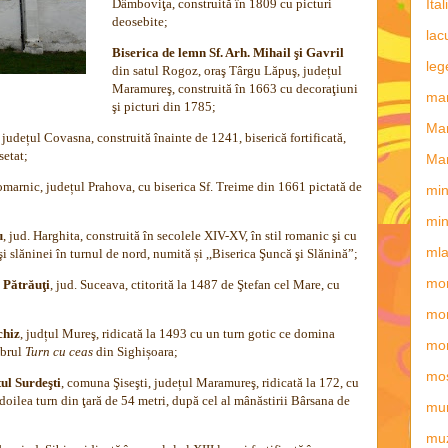
Dâmboviţa, construită în 1809 cu picturi
Ital
deosebite;
lac
Biserica de lemn Sf. Arh. Mihail şi Gavril
leg
din satul Rogoz, oraş Târgu Lăpuş, județul
Maramureş, construită în 1663 cu decoraţiuni
man
şi picturi din 1785;
Ma
, județul Covasna, construită înainte de 1241, biserică fortificată,
setat;
Mar
omarnic, județul Prahova, cu biserica Sf. Treime din 1661 pictată de
min
min
u
, jud. Harghita, construită în secolele XIV-XV, în stil romanic şi cu
mla
şi slăninei în turnul de nord, numită și ,,Biserica Şuncă şi Slănină”;
mon
 Pătrăuţi
, jud. Suceava, ctitorită la 1487 de Ştefan cel Mare, cu
mon
chiz
, judțul Mureş, ridicată la 1493 cu un turn gotic ce domina
mo
ebrul
Turn cu ceas
din Sighișoara;
mos
tul Surdeşti
, comuna Şiseşti, județul Maramureş, ridicată la 172, cu
 doilea turn din ţară de 54 metri, după cel al mânăstirii Bârsana de
mun
mu