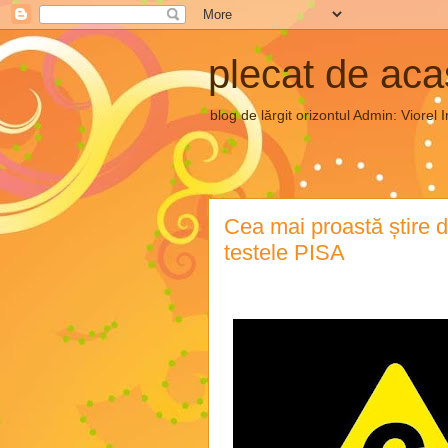
plecat de ac
blog de lărgit orizontul Admin: Vior
Cea mai proastă știre d
testele PISA