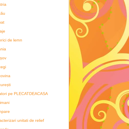
tria
cău
nat
aje
erici de lemn
nia
șov
egi
ovina
urești
latori pe PLECATDEACASA
imani
mpare
acterizari unitati de relief