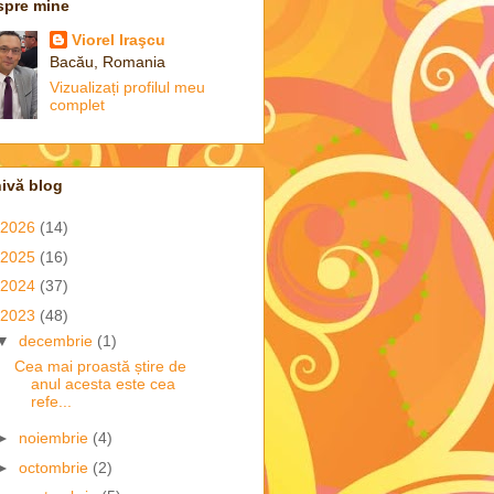
spre mine
Viorel Iraşcu
Bacău, Romania
Vizualizați profilul meu
complet
ivă blog
2026
(14)
2025
(16)
2024
(37)
2023
(48)
▼
decembrie
(1)
Cea mai proastă știre de
anul acesta este cea
refe...
►
noiembrie
(4)
►
octombrie
(2)