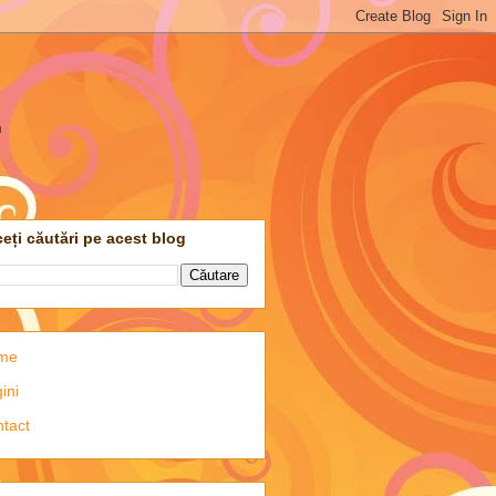
m
eți căutări pe acest blog
me
ini
tact