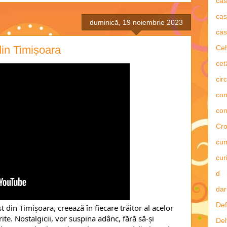
ca
cas
duminică, 19 noiembrie 2023
cas
in Timișoara
Ce
cet
circ
con
con
Cro
cu
curi
d
dar
Def
in Timișoara, creează în fiecare trăitor al acelor
ite. Nostalgicii, vor suspina adânc, fără să-și
Del