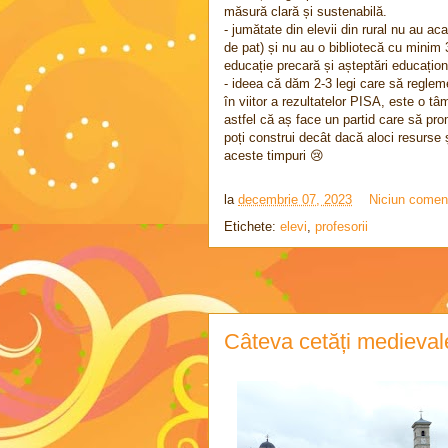
măsură clară și sustenabilă.
- jumătate din elevii din rural nu au ac
de pat) și nu au o bibliotecă cu minim 30 
educație precară și așteptări educațio
- ideea că dăm 2-3 legi care să reglem
în viitor a rezultatelor PISA, este o tâ
astfel că aș face un partid care să pro
poți construi decât dacă aloci resurse 
aceste timpuri
😢
la
decembrie 07, 2023
Niciun comen
Etichete:
elevi
,
profesorii
Câteva cetăți medieva