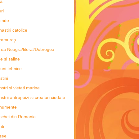
ia
uri
ende
astiri catolice
ramureş
ea Neagra/litoral/Dobrogea
e si saline
uni tehnice
stini
stri si vietati marine
strii antropoizi si creaturi ciudate
numente
chei din Romania
ti
zee