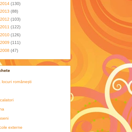
2014
(130)
2013
(88)
2012
(103)
2011
(122)
2010
(126)
2009
(111)
2008
(47)
chete
 locuri românești
 calatori
na
seni
icole externe