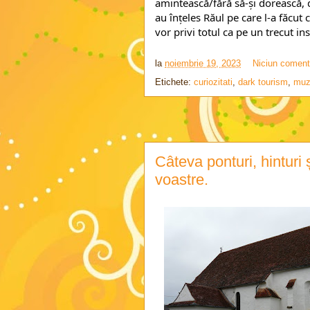
amintească/fără să-și dorească, de
au înțeles Răul pe care l-a făcut 
vor privi totul ca pe un trecut in
la
noiembrie 19, 2023
Niciun coment
Etichete:
curiozitati
,
dark tourism
,
muz
Câteva ponturi, hinturi ș
voastre.