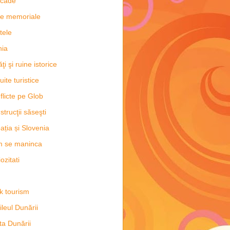
scade
e memoriale
tele
hia
ăţi şi ruine istorice
uite turistice
flicte pe Glob
strucţii săseşti
ația și Slovenia
m se maninca
ozitati
k tourism
ileul Dunării
ta Dunării