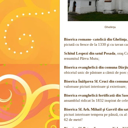
Ghelința
Biserica romano- catolică din Ghelinţa
pictată cu fresce de la 1330 şi cu tavan ca
Schitul Lespezi din satul Posada
, oraş C
renumitul Pârvu Mutu;
Biserica evanghelică din comuna Dârji
obiceiul unic de păstrare a cărnii de porc 
Biserica Înălţarea Sf. Cruci din comuna
valoroase picturi interioare şi exterioare;
Biserica evanghelică fortificată din Sas
ansamblul ridicat în 1832 inspirat de cel
Biserica Sf. Arh. Mihail şi Gavril din sa
picturi interioare tempera pe pânză, cu al
62 de metri!