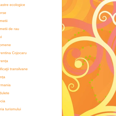
astre ecologice
erse
metii
metii de rau
vi
nomene
rentina Cojocaru
rența
ificaţii transilvane
nța
rmania
dulete
cia
oria turismului