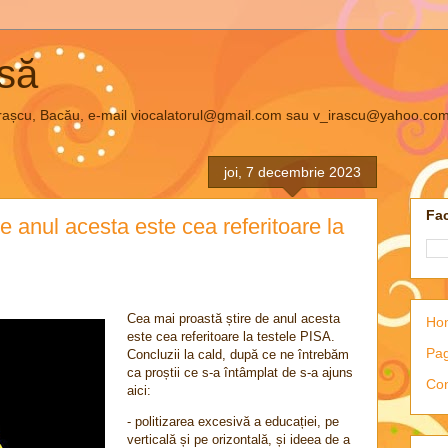
asă
el Irașcu, Bacău, e-mail viocalatorul@gmail.com sau v_irascu@yahoo.co
joi, 7 decembrie 2023
Fac
e anul acesta este cea referitoare la
Cea mai proastă știre de anul acesta
Ho
este cea referitoare la testele PISA.
Pag
Concluzii la cald, după ce ne întrebăm
ca proștii ce s-a întâmplat de s-a ajuns
Con
aici:
- politizarea excesivă a educației, pe
verticală și pe orizontală, și ideea de a