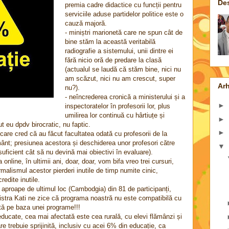
De
premia cadre didactice cu funcții pentru
serviciile aduse partidelor politice este o
cauză majoră.
- miniștri marionetă care ne spun cât de
bine stăm la această veritabilă
radiografie a sistemului, unii dintre ei
fără nicio oră de predare la clasă
(actualul se laudă că stăm bine, nici nu
am scăzut, nici nu am crescut, super
Arh
nu?).
- neîncrederea cronică a ministerului și a
►
inspectoratelor în profesorii lor, plus
umilirea lor continuă cu hârtiuțe și
►
t eu dpdv birocratic, nu faptic.
►
, care cred că au făcut facultatea odată cu profesorii de la
ânt; presiunea acestora și deschiderea unor profesori către
▼
și suficient cât să nu devină mai obiectivi în evaluare).
 online, în ultimii ani, doar, doar, vom bifa vreo trei cursuri,
ormalismul acestor pierderi inutile de timp numite cinic,
redite inutile.
 aproape de ultimul loc (Cambodgia) din 81 de participanți,
nistra Kati ne zice că programa noastră nu este compatibilă cu
tă pe baza unei programe!!!
ducate, cea mai afectată este cea rurală, cu elevi flămânzi și
e trebuie sprijinită, inclusiv cu acei 6% din educație, ca