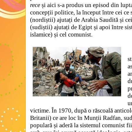
rece
și aici s-a produs un episod din lupt
concepții politice, la început între cei c
(nordiștii) ajutați de Arabia Saudită și ce
(sudiștii)
ajutați de Egipt și apoi între si
islamice) și cel comunist.
s
a
a
d
p
d
u
victime. În 1970, după o răscoală anticol
Britanii) ce are loc în Munții Radfan, su
populară și aderă la sistemul comunist fiin