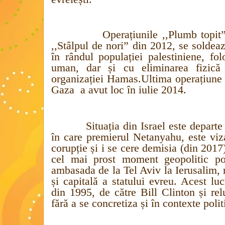
Operațiunile ,,Plumb topit”
,,Stâlpul de nori” din 2012, se soldea
în rândul populației palestiniene, fo
uman, dar și cu eliminarea fizică
organizației Hamas.Ultima operațiune m
Gaza
a avut loc în iulie 2014.
Situația din Israel este departe a
în care premierul Netanyahu, este viz
corupție și i se cere demisia (din 2017
cel mai prost moment geopolitic po
ambasada de la Tel Aviv la Ierusalim,
și capitală a statului evreu. Acest lu
din 1995, de către Bill Clinton și r
fără a se concretiza și în contexte poli