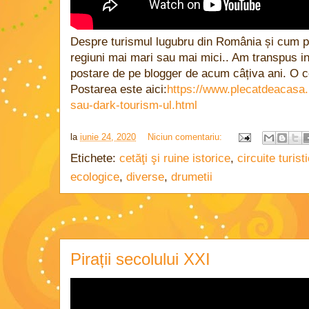
Despre turismul lugubru din România și cum poa
regiuni mai mari sau mai mici.. Am transpus in
postare de pe blogger de acum câțiva ani. O c
Postarea este aici:
https://www.plecatdeacasa.
sau-dark-tourism-ul.html
la
iunie 24, 2020
Niciun comentariu:
Etichete:
cetăţi şi ruine istorice
,
circuite turist
ecologice
,
diverse
,
drumetii
Pirații secolului XXI