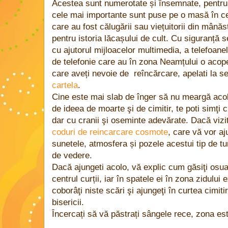
Acestea sunt numerotate și însemnate, pentru
cele mai importante sunt puse pe o masă în cen
care au fost călugării sau viețuitorii din mână
pentru istoria lăcașului de cult. Cu siguranță 
cu ajutorul mijloacelor multimedia, a telefoanelo
de telefonie care au în zona Neamțului o acoper
care aveți nevoie de reîncărcare, apelati la se
cartela
.
Cine este mai slab de înger să nu meargă acol
de ideea de moarte şi de cimitir, te poti simţi 
dar cu cranii şi oseminte adevărate. Dacă vizita
coduri de reincarcare cosmote
, care vă vor aju
sunetele, atmosfera și pozele acestui tip de tu
de vedere.
Dacă ajungeti acolo, vă explic cum găsiţi osuar
centrul curții, iar în spatele ei în zona zidului e
coborâţi niste scări şi ajungeţi în curtea cimitir
bisericii.
Încercați să vă păstrați sângele rece, zona es