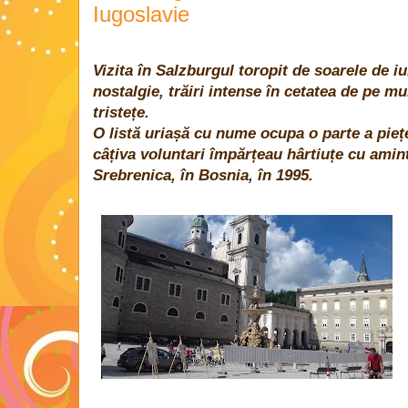
Iugoslavie
Vizita în Salzburgul toropit de soarele de i
nostalgie, trăiri intense în cetatea de pe 
tristețe.
O listă uriașă cu nume ocupa o parte a piețe
câțiva voluntari împărțeau hârtiuțe cu amint
Srebrenica, în Bosnia, în 1995.