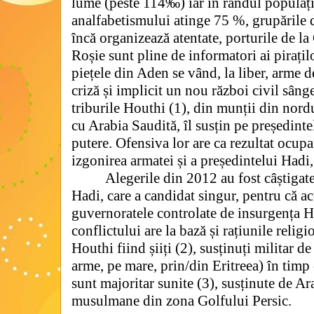
lume (peste 114‰) iar în rândul populați
analfabetismului atinge 75 %, grupările d
încă organizează atentate, porturile de l
Roșie sunt pline de informatori ai pirațil
piețele din Aden se vând, la liber, arme 
criză și implicit un nou război civil sân
triburile Houthi (1), din munții din nord
cu Arabia Saudită, îl susțin pe președinte
putere. Ofensiva lor are ca rezultat ocupa
izgonirea armatei și a președintelui Hadi,
Alegerile din 2012 au fost câștig
Hadi, care a candidat singur, pentru că ac
guvernoratele controlate de insurgența H
conflictului are la bază și rațiunile relig
Houthi fiind șiiți (2), susținuți militar de
arme, pe mare, prin/din Eritreea) în timp 
sunt majoritar sunite (3), susținute de Ara
musulmane din zona Golfului Persic.