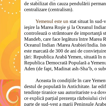
de stabilizat din cauza pendulării perman
centralizare (centralism).
Yemenul este un
stat situat în sud
ieşire la Marea Roşie şi la Oceanul India
controlează o strâmtoare de importanţă s
Mandeb, care face legătura între Marea 
Oceanul Indian /Marea Arabiei/India. Istor
este marcată de 300 de ani de conviețuire 
țări: Republica Arabă Yemen, situată în no
Republica Democrată Populară a Yemenulu
Aden (de fapt, Madinat ash-Sha’b, o sub
Aceasta în condițiile în care Yemenu
destul de populată în Antichitate. Iar edi
tendințe tiranice sau autoritariste s-a dov
ce explică parțial prezența războiului civi
parte de sud-vest a marii Peninsule Arabe