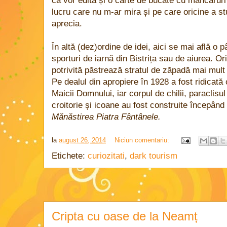
că vor edita și o carte de bucate cu mâncăruri
lucru care nu m-ar mira și pe care oricine a stu
aprecia.
În altă (dez)ordine de idei, aici se mai află o 
sporturi de iarnă din Bistrița sau de aiurea. Or
potrivită păstrează stratul de zăpadă mai mult
Pe dealul din apropiere în 1928 a fost ridicat
Maicii Domnului, iar corpul de chilii, paraclisul
croitorie și icoane au fost construite începând
Mănăstirea Piatra Fântânele.
la
august 26, 2014
Niciun comentariu:
Etichete:
curiozitati
,
dark tourism
Cripta cu oase de la Neamț