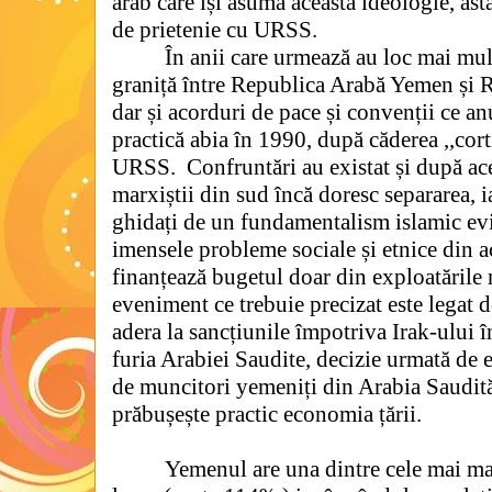
arab care își asumă această ideologie, ast
de prietenie cu URSS.
În anii care urmează au loc mai mul
graniță între Republica Arabă Yemen și
dar și acorduri de pace și convenții ce an
practică abia în 1990, după căderea ,,cort
URSS.
Confruntări au existat și după a
marxiștii din sud încă doresc separarea, ia
ghidați de un fundamentalism islamic evi
imensele probleme sociale și etnice din ace
finanțează bugetul doar din exploatările 
eveniment ce trebuie precizat este legat 
adera la sancțiunile împotriva Irak-ului 
furia Arabiei Saudite, decizie urmată de
de muncitori yemeniți din Arabia Saudită
prăbușește practic economia țării.
Yemenul are una dintre cele mai mar