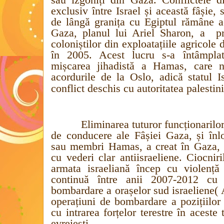
exclusiv între Israel și această fâșie
de lângă granița cu Egiptul rămâne ac
Gaza, planul lui Ariel Sharon, a
p
coloniștilor din exploatațiile agricole
în 2005. Acest lucru s-a întâmpla
mișcarea jihadistă a Hamas, care n
acordurile de la Oslo, adică statul Is
conflict deschis cu autoritatea palestin
Eliminarea tuturor funcționarilor
de conducere ale Fâșiei Gaza, și înlo
sau membri Hamas, a creat în Gaza, un
cu vederi clar antiisraeliene. Ciocni
armata israeliană încep cu violență
continuă între anii 2007-2012 cu
bombardare a orașelor sud israeliene(
operațiuni de bombardare a pozițiilo
cu intrarea forțelor terestre în aceste 
evreiești.