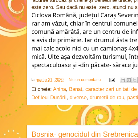
lacurile turcoaz și cheile și defileurile unice,
este zero. Sau dacă nu este zero, atunci nu 
Ciclova Română, județul Caraș Severi
rar am văzut, chiar în centrul comunei.
comună amărâtă, are un centru de info
a avis de primărie. Iar drumul ăsta trec
mai calc acolo nici cu un camionaș 4x4
mică. Uite așa dezvoltăm turismul, într
spectaculoase și -din păcate- sărace jud
la
martie 31, 2020
Niciun comentariu:
Etichete:
Anina
,
Banat
,
caracterizari unitati de 
Defileul Dunării
,
diverse
,
drumetii de rau
,
past
Bosnia- genocidul din Srebrenica 