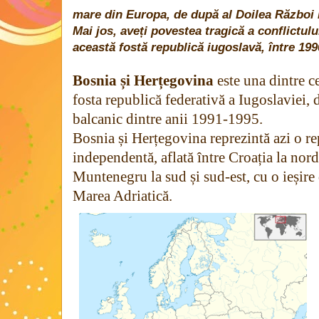
mare din Europa, de după al Doilea Război
Mai jos, aveți povestea tragică a conflictulu
această fostă republică iugoslavă, între 199
Bosnia și Herțegovina
este una dintre c
fosta republică federativă a Iugoslaviei,
balcanic dintre anii 1991-1995.
Bosnia și Herțegovina reprezintă azi o re
independentă, aflată între Croația la nord 
Muntenegru la sud și sud-est, cu o ieșire
Marea Adriatică.