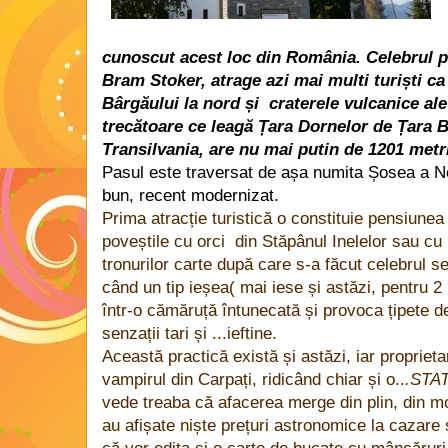
cunoscut acest loc din România. Celebrul pa
Bram Stoker, atrage azi mai multi turiști ca 
Bârgăului la nord și craterele vulcanice ale
trecătoare ce leagă Țara Dornelor de Țara 
Transilvania, are nu mai putin de 1201 metri
Pasul este traversat de așa numita Șosea a No
bun, recent modernizat.
Prima atracție turistică o constituie pensiunea
poveștile cu orci din Stăpânul Inelelor sau cu l
tronurilor carte după care s-a făcut celebrul seri
când un tip ieșea( mai iese și astăzi, pentru 2 l
într-o cămăruță întunecată și provoca țipete de
senzații tari și ...ieftine.
Această practică există și astăzi, iar propriet
vampirul din Carpați, ridicând chiar și o..
.STA
vede treaba că afacerea merge din plin, din m
au afișate niște prețuri astronomice la cazare