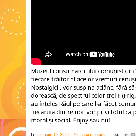
Muzeul consumatorului comunist din T
fiecare trăitor al acelor vremuri cenuși
Nostalgicii, vor suspina adânc, fără să
dorească, de spectrul celor trei F (Frig,
au înțeles Răul pe care l-a făcut comuni
fiecaruia dintre noi, vor privi totul ca
moral și social. Enjoy sau nu!
la
noiembrie 19, 2023
Niciun comentariu: