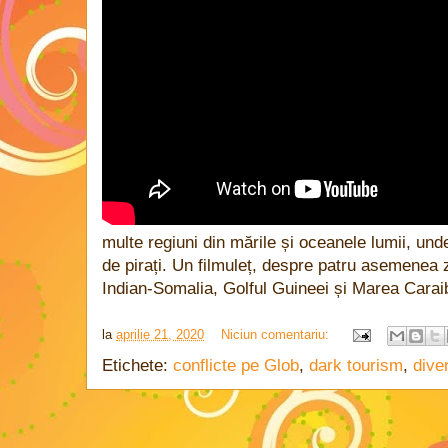
multe regiuni din mările și oceanele lumii, u
de pirați. Un filmuleț, despre patru asemenea
Indian-Somalia, Golful Guineei și Marea Caraib
la
aprilie 21, 2020
Niciun comentariu:
Etichete:
conflicte pe Glob
,
dark tourism
,
dive