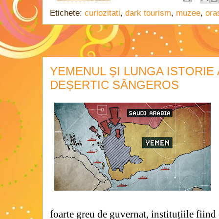
Etichete:
curiozitati
,
dark tourism
,
muzee
,
ora
YEMENUL ȘI LUNGA ISTORIE 
DEȘERTIC SÂNGEROS
foarte greu de guvernat, instituțiile fiind 