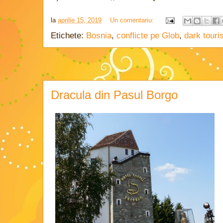
la
aprilie 15, 2019
Un comentariu:
Etichete:
Bosnia
,
conflicte pe Glob
,
dark tour
Dracula din Pasul Borgo