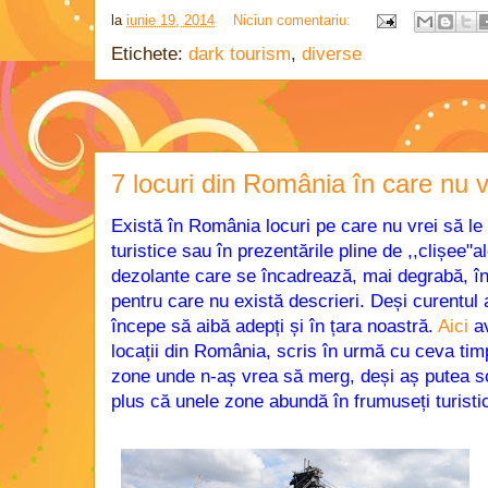
la
iunie 19, 2014
Niciun comentariu:
Etichete:
dark tourism
,
diverse
7 locuri din România în care nu v
Există în România locuri pe care nu vrei să le 
turistice sau în prezentările pline de ,,clișee"al
dezolante care se încadrează, mai degrabă, î
pentru care nu există descrieri. Deși curentul
începe să aibă adepți și în țara noastră.
Aici
a
locații din România, scris în urmă cu ceva ti
zone unde n-aș vrea să merg, deși aș putea sc
plus că unele zone abundă în frumuseți turisti