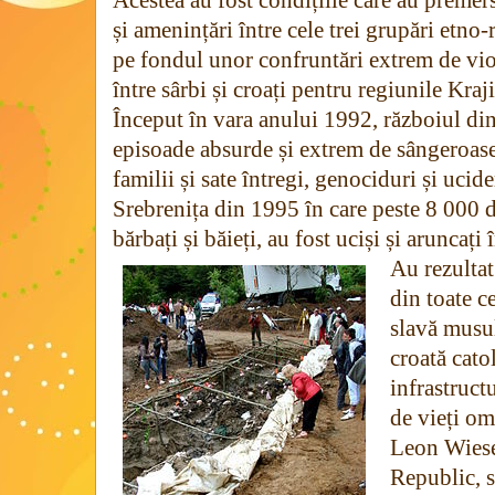
și amenințări între cele trei grupări etno-
pe fondul unor confruntări extrem de vio
între sârbi și croați pentru regiunile Kraj
Început în vara anului 1992, războiul d
episoade absurde și extrem de sângeroase
familii și sate întregi, genociduri și ucid
Srebrenița din 1995 în care peste 8 000 
bărbați și băieți, au fost uciși și aruncaț
Au rezultat
din toate ce
slavă musu
croată cato
infrastructu
de vieți om
Leon Wiese
Republic, 