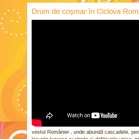
Drum de coșmar în Ciclova Rom
vestul României , unde abundă cascadele, pe