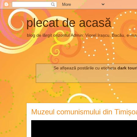
plecat de acasă
blog de lărgit orizontul Admin: Viorel Irașcu, Bacău, e
Se afișează postările cu eticheta
dark tou
Muzeul comunismului din Timișo