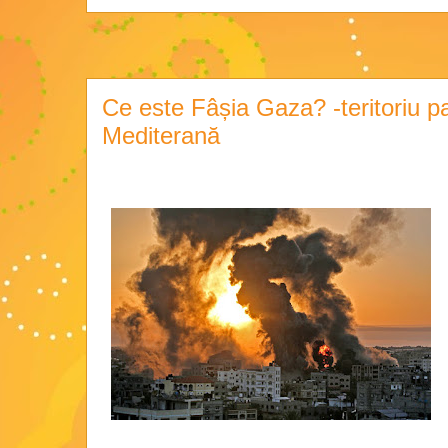
Ce este Fâșia Gaza? -teritoriu p
Mediterană