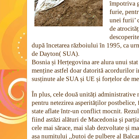
împotriva g
furie, pent
unei furii’
de atrocită
descoperite
după încetarea războiului în 1995, ca ur
de Dayton( SUA).
Bosnia și Herțegovina are alura unui stat a
menține astfel doar datorită acordurilor i
susținute ale SUA și UE și forțelor de me
În plus, cele două unități administrative
pentru netezirea asperităților postbelice
state aflate într-un conflict mocnit. Rezul
fiind astăzi alături de Macedonia și parț
cele mai sărace, mai slab dezvoltate și m
așa numitului ,,butoi de pulbere al Balca