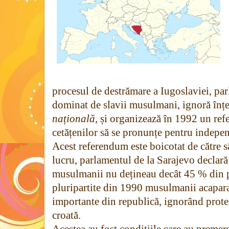
procesul de destrămare a Iugoslaviei, par
dominat de slavii musulmani, ignoră înț
națională,
și organizează în 1992 un ref
cetățenilor să se pronunțe pentru indepe
Acest referendum este boicotat de către sâ
lucru, parlamentul de la Sarajevo declar
musulmanii nu dețineau decât 45 % din p
pluripartite din 1990 musulmanii acaparas
importante din republică, ignorând protes
croată.
Acestea au fost condițiile care au premers