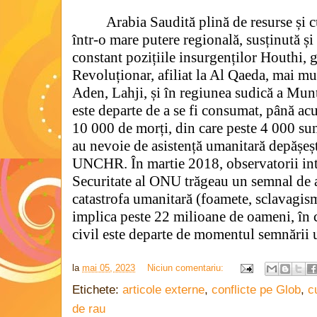
Arabia Saudită plină de resurse și c
într-o mare putere regională, susținută 
constant pozițiile insurgenților Houthi, 
Revoluționar, afiliat la Al Qaeda, mai mul
Aden, Lahji, și în regiunea sudică a Mun
este departe de a se fi consumat, până ac
10 000 de morți, din care peste 4 000 sunt
au nevoie de asistență umanitară depășe
UNCHR. În martie 2018, observatorii inte
Securitate al ONU trăgeau un semnal de al
catastrofa umanitară (foamete, sclavagism,
implica peste 22 milioane de oameni, în c
civil este departe de momentul semnării 
la
mai 05, 2023
Niciun comentariu:
Etichete:
articole externe
,
conflicte pe Glob
,
c
de rau