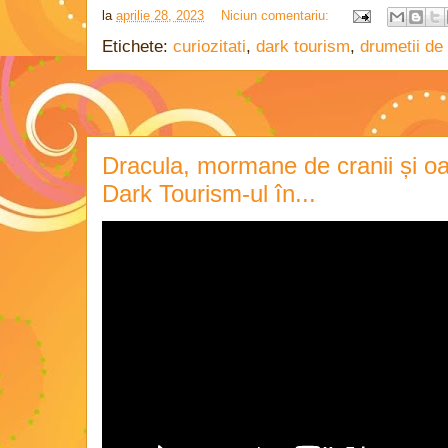
la
aprilie 28, 2023
Niciun comentariu:
Etichete:
curiozitati
,
dark tourism
,
drumetii de
Dracula, mormane de cranii și oa
Dark Tourism-ul în...