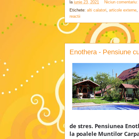
la
iunie 23, 2021
Niciun comentariu:
Etichete:
alti calatori
,
articole externe
,
reactii
Enothera - Pensiune cu
de stres. Pensiunea Enot
la poalele Muntilor Carpa