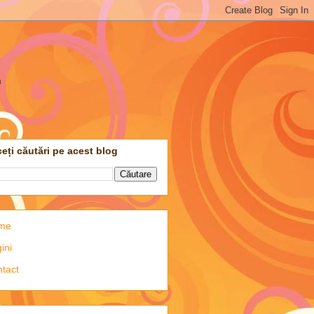
m
eți căutări pe acest blog
me
ini
tact