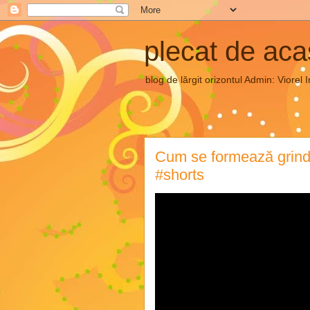
plecat de ac
blog de lărgit orizontul Admin: Vior
Cum se formează grind
#shorts