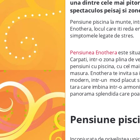
una dintre cele mai pitor
spectaculos peisaj si zo
Pensiune piscina la munte, intr
Enothera, locul care iti reda e
simptomele legate de stres.
Pensiunea Enothera
este situ
Carpati, intr-o zona plina de v
pensiuni cu piscina, cu cel mai
masura.
Enothera te invita sa 
modern, intr-un mod placut si r
tara care imbina intr-o armoni
panorama splendida care poate
Pensiune pisci
Inconjurata de privelistea uni