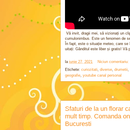
Vă invit, dragii mei, să vizionați un c
cumulonimbus. Este un fenomen de sezo
În fapt, este o situație meteo, care se
uitați: Gânditul este liber și gratis! Vă
la
iunie 27, 2021
Niciun comentariu:
Etichete:
curiozitati
,
diverse
,
drumetii
,
geografie
,
youtube canal personal
Sfaturi de la un florar c
mult timp. Comanda onli
Bucuresti