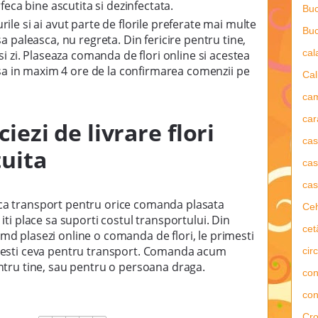
rfeca bine ascutita si dezinfectata.
Buc
rile si ai avut parte de florile preferate mai multe
Buc
sa paleasca, nu regreta. Din fericire pentru tine,
ca
asi zi. Plaseaza comanda de flori online si acestea
a usa in maxim 4 ore de la confirmarea comenzii pe
Cal
ca
car
iezi de livrare flori
ca
 gratuita
cas
cas
sca transport pentru orice comanda plasata
Ce
 iti place sa suporti costul transportului. Din
cet
amd plasezi online o comanda de flori, le primesti
latesti ceva pentru transport. Comanda acum
circ
pentru tine, sau pentru o persoana draga.
con
con
Cro