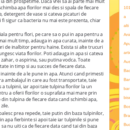
le ia din prospetime. Daca vrei sa ai parte mai mult
schimba apa florilor mai des si spala de fiecare
101
e, detergent de vase si cateva picaturi de
a
i fi sigur ca bacteria nu mai este prezenta, chiar
alti
iala pentru flori, pe care sa o pui in apa pentru a
Ani
mai mult timp, adauga in apa curata, inainte de a
Apu
ri de inalbitor pentru haine. Exista si alte trucuri
art
ungesc viata florilor. Poti adauga in apa si cateva
zahar, o aspirina, sau putina vodca. Toate
Aus
tate in timp si au succes de fiecare data.
Ba
r inainte de a le pune in apa. Atunci cand primesti
ura ambalajul in care au fost transportate, taie
Ba
a tulpinii, iar apoi taie tulpina florilor la un
bar
ru a oferii florilor o suprafata mai mare prin
bis
e din tulpina de fiecare data cand schimbi apa,
zile.
Bos
 palesc prea repede, taie putin din baza tulpinilor,
Bra
apa fierbinte si apoi taie iar tulpinile si pune
Buc
ja sa nu uiti ca de fiecare data cand tai din baza