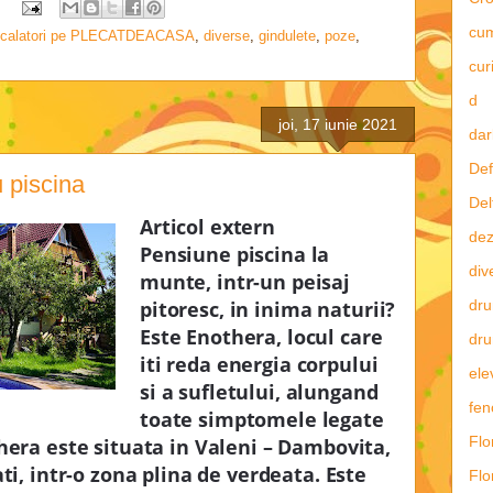
cu
calatori pe PLECATDEACASA
,
diverse
,
gindulete
,
poze
,
curi
d
joi, 17 iunie 2021
dar
Def
 piscina
Del
Articol extern
dez
Pensiune piscina la
div
munte, intr-un peisaj
dru
pitoresc, in inima naturii?
Este Enothera, locul care
dru
iti reda energia corpului
ele
si a sufletului, alungand
fe
toate simptomele legate
Flo
hera este situata in Valeni – Dambovita,
ti, intr-o zona plina de verdeata. Este
Flo