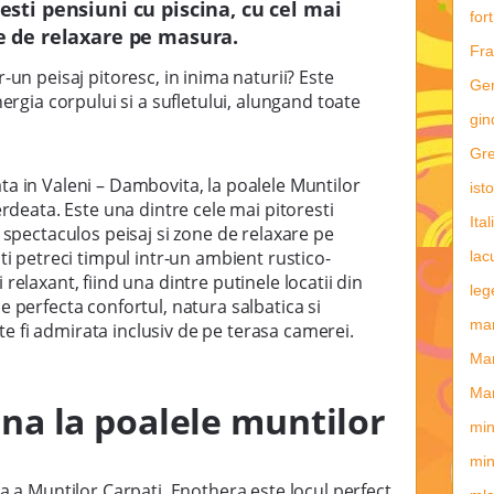
esti pensiuni cu piscina, cu cel mai
fort
ne de relaxare pe masura.
Fra
-un peisaj pitoresc, in inima naturii? Este
Ge
nergia corpului si a sufletului, alungand toate
gin
Gre
ata in Valeni – Dambovita, la poalele Muntilor
ist
erdeata. Este una dintre cele mai pitoresti
Ital
 spectaculos peisaj si zone de relaxare pe
iti petreci timpul intr-un ambient rustico-
lac
elaxant, fiind una dintre putinele locatii din
leg
e perfecta confortul, natura salbatica si
man
 fi admirata inclusiv de pe terasa camerei.
Ma
Mar
na la poalele muntilor
min
min
ca a Muntilor Carpati, Enothera este locul perfect