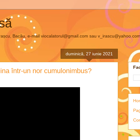
asă
el Irașcu, Bacău, e-mail viocalatorul@gmail.com sau v_irascu@yahoo.co
duminică, 27 iunie 2021
Fac
ina într-un nor cumulonimbus?
Ho
Pag
Con