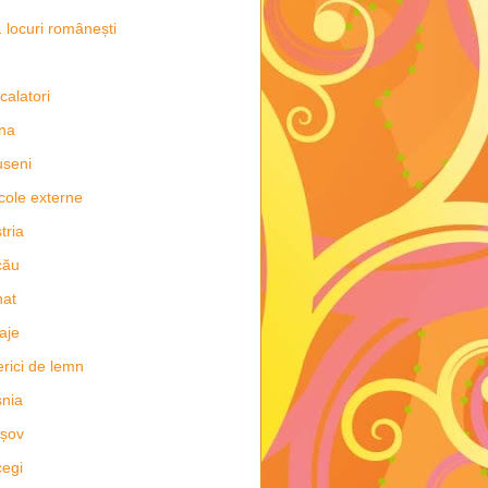
 locuri românești
 calatori
na
seni
icole externe
tria
cău
nat
aje
erici de lemn
nia
șov
egi