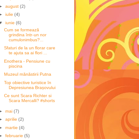
►
august
(2)
►
iulie
(4)
▼
iunie
(6)
Cum se formează
grindina într-un nor
cumulonimbus?...
Sfaturi de la un florar care
te ajuta sa ai flori ...
Enothera - Pensiune cu
piscina
Muzeul mănăstirii Putna
Top obiective turistice în
Depresiunea Brașovului
Ce sunt Scara Richter si
Scara Mercalli? #shorts
►
mai
(7)
►
aprilie
(2)
►
martie
(4)
►
februarie
(5)