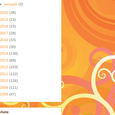
►
ianuarie
(2)
2020
(38)
2019
(13)
2018
(15)
2017
(28)
2016
(33)
2015
(30)
2014
(130)
2013
(88)
2012
(103)
2011
(122)
2010
(126)
2009
(111)
2008
(47)
chete