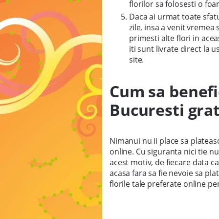
florilor sa folosesti o foa
Daca ai urmat toate sfatu
zile, insa a venit vremea 
primesti alte flori in ace
iti sunt livrate direct l
site.
Cum sa benefic
Bucuresti
Nimanui nu ii place sa platea
online. Cu siguranta nici tie nu
acest motiv, de fiecare data c
acasa fara sa fie nevoie sa p
florile tale preferate online 