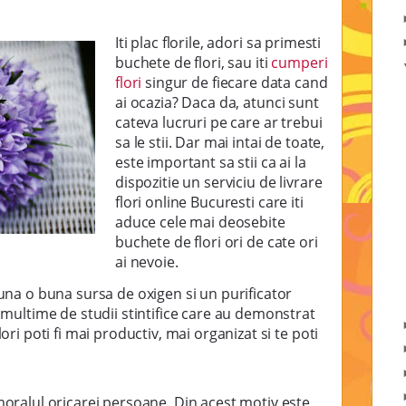
Iti plac florile, adori sa primesti
buchete de flori, sau iti
cumperi
flori
singur de fiecare data cand
ai ocazia? Daca da, atunci sunt
cateva lucruri pe care ar trebui
sa le stii. Dar mai intai de toate,
este important sa stii ca ai la
dispozitie un serviciu de livrare
flori online Bucuresti care iti
aduce cele mai deosebite
buchete de flori ori de cate ori
ai nevoie.
auna o buna sursa de oxigen si un purificator
o multime de studii stintifice care au demonstrat
lori poti fi mai productiv, mai organizat si te poti
 moralul oricarei persoane. Din acest motiv este