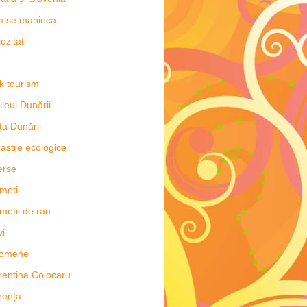
m se maninca
ozitati
k tourism
ileul Dunării
ta Dunării
astre ecologice
erse
metii
metii de rau
vi
nomene
rentina Cojocaru
rența