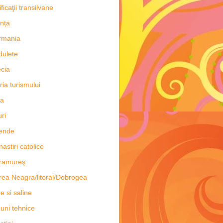
ificaţii transilvane
nța
rmania
dulete
cia
oria turismului
ia
uri
ende
astiri catolice
ramureş
ea Neagra/litoral/Dobrogea
e si saline
uni tehnice