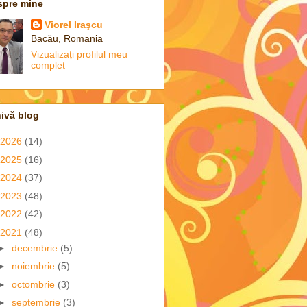
spre mine
Viorel Iraşcu
Bacău, Romania
Vizualizați profilul meu
complet
ivă blog
2026
(14)
2025
(16)
2024
(37)
2023
(48)
2022
(42)
2021
(48)
►
decembrie
(5)
►
noiembrie
(5)
►
octombrie
(3)
►
septembrie
(3)