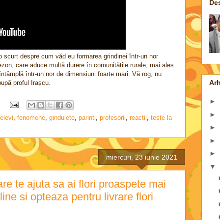
De
lip scurt despre cum văd eu formarea grindinei într-un nor
n, care aduce multă durere în comunitățile rurale, mai ales.
 întâmplă într-un nor de dimensiuni foarte mari. Vă rog, nu
Arh
 pupă proful Irașcu.
►
►
elevi
,
fenomene
,
gindulete
,
parinti
,
profesorii
,
reactii
,
teste la
►
►
►
miercuri, 23 iunie 2021
▼
are te ajuta sa ai flori proaspete mai
ne si opteaza pentru livrare flori