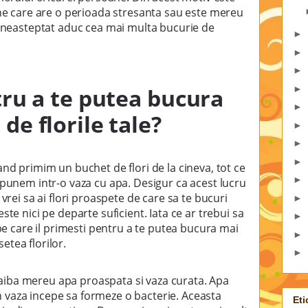
ane care are o perioada stresanta sau este mereu
d neasteptat aduc cea mai multa bucurie de
►
►
►
►
tru a te putea bucura
►
de florile tale?
►
►
►
and primim un buchet de flori de la cineva, tot ce
►
 punem intr-o vaza cu apa. Desigur ca acest lucru
 vrei sa ai flori proaspete de care sa te bucuri
►
ste nici pe departe suficient. Iata ce ar trebui sa
►
 pe care il primesti pentru a te putea bucura mai
►
tea florilor.
►
a aiba mereu apa proaspata si vaza curata. Apa
 in vaza incepe sa formeze o bacterie. Aceasta
Eti