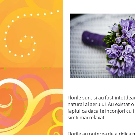
Florile sunt si au fost intotde
natural al aerului. Au existat 
faptul ca daca te inconjori cu f
simti mai relaxat.
Florile au puterea de a ridica