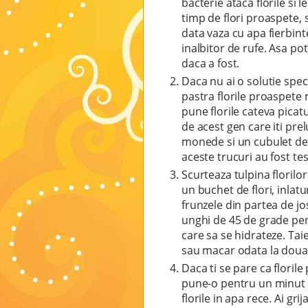
bacterie ataca florile si 
timp de flori proaspete, 
data vaza cu apa fierbint
inalbitor de rufe. Asa pot
daca a fost.
Daca nu ai o solutie spec
pastra florile proaspete 
pune florile cateva picatu
de acest gen care iti prel
monede si un cubulet de 
aceste trucuri au fost tes
Scurteaza tulpina florilo
un buchet de flori, inlat
frunzele din partea de jos 
unghi de 45 de grade pent
care sa se hidrateze. Tai
sau macar odata la doua 
Daca ti se pare ca florile
pune-o pentru un minut in 
florile in apa rece. Ai gri