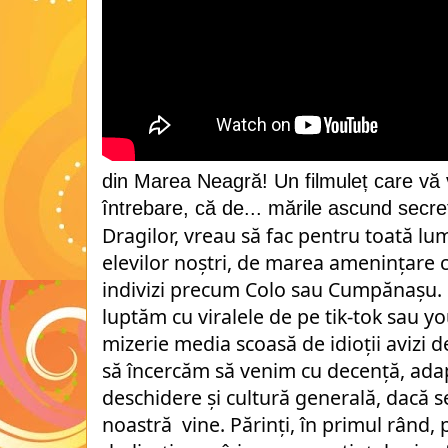
din Marea Neagră! Un filmuleț care vă 
întrebare, că de... mările ascund secret
Dragilor, vreau să fac pentru toată lum
elevilor noștri, de marea amenințare c
indivizi precum Colo sau Cumpănașu. 
luptăm cu viralele de pe tik-tok sau yo
mizerie media scoasă de idioții avizi d
să încercăm să venim cu decență, adapt
deschidere și cultură generală, dacă se
noastră  vine. Părinți, în primul rând, p