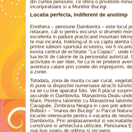
din curtea pensiunii, ce ofera o priveliste min
inconjuratoare si a Muntilor Bucegi.
Locatia perfecta, indiferent de anotimp
Enothera – pensiune Dambovita – este locul pot
relaxare, cat si pentru excursii si drumetii mo
excelenta in padure practicand mountain bikin
te mai incanta, trekking-ul iti va capta atenti
printre iubitorii sportului ecvestru, vei fi inca
exista centrul de echitatie ‘’La Copaci’’, unde t
lua lectii de calorie de la personalul autorizat. F
activitate in aer liber, fie ca iti iei prietenii ave
aventura calare prin zonele din imprejurimi, 
a zonei.
Totodata, zona de munta cu aer curat, vegetatie
iti pune la dispozitie numeroase atractii turisti
sa iei cu tine aparatul foto. Vei fi placut surpri
ascunde in Dambovita. Manastirea Dealu unde s
Mare, Pestera Ialomitei cu Manastirea Ialomit
Caragiale, Zimbraria Neagra in care poti admir
Bolboci – ‘’marea din Bucegi’’ si Parcul Natur
locurile interesante pentru o vacanta de neuit
Dambovita. Prin amplasamentul si vecinatatile a
construire si arhitectura utilizate, Pensiunea E
mai bun spatiu de odihna si recreere.