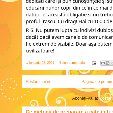
dedicați care își pun cunoștințele și sufl
educării nunor copii din ce în ce mai 
datoprie, această obligație și nu treb
proful Irașcu. Cu drag! Hai cu 1000 de
P. S. Nu putem lupta cu indivizi dubio
decât dacă avem canale de comunicare c
fie extrem de vizibile. Doar așa putem 
civilizatoare!
la
ianuarie 05, 2021
Niciun comentariu:
Postări mai noi
Pagina de pornir
Abonați-vă la:
Postăr
Ce metodă de preparare a cafelei ți 