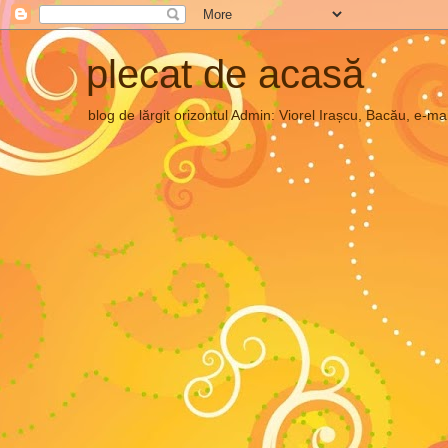
plecat de acasă
blog de lărgit orizontul Admin: Viorel Irașcu, Bacău, e