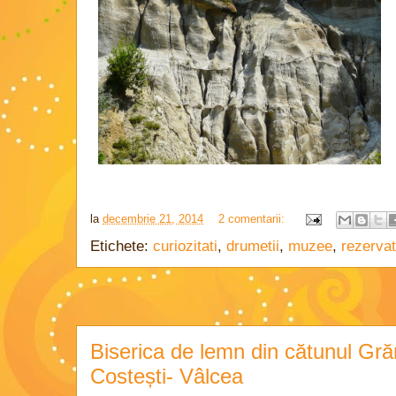
la
decembrie 21, 2014
2 comentarii:
Etichete:
curiozitati
,
drumetii
,
muzee
,
rezervat
Biserica de lemn din cătunul Gr
Costești- Vâlcea