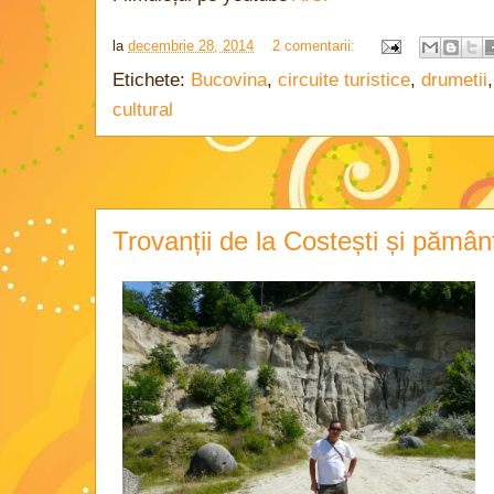
la
decembrie 28, 2014
2 comentarii:
Etichete:
Bucovina
,
circuite turistice
,
drumetii
cultural
Trovanții de la Costești și pământ