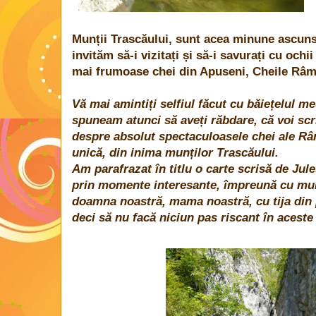
Munții Trascăului, sunt acea minune ascunsă
invităm să-i vizitați și să-i savurați cu ochi
mai frumoase chei din Apuseni, Cheile Râme
Vă mai amintiți selfiul făcut cu băiețelul m
spuneam atunci să aveți răbdare, că voi scr
despre absolut spectaculoasele chei ale Râ
unică, din inima munților Trascăului.
Am parafrazat în titlu o carte scrisă de Jul
prin momente interesante, împreună cu mun
doamna noastră, mama noastră, cu tija din p
deci să nu facă niciun pas riscant în aceste