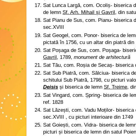
Sat Lunca Largă, com. Ocoliș- biserica de
de lemn
Sf. Arh. Mihail și Gavril
, din sat
Sat Pianu de Sus, com. Pianu- biserica
sec.XVIII
Sat Geogel, com. Ponor- biserica de le
pictată în 1756, cu un altar din piatră din
Sat Poșaga de Sus, com. Poșaga-
biser
Gavril
, 1789,
monument de arhitectură
Sat Tău, com. Roșia de Secaș- biserica
Sat Sub Piatră, com. Sălciua- biserica 
schitului Sub Piatră, 1798, cu picturi va
Deisis
și biserica de lemn
Sf. Treime
, d
Sat Vingard, com. Șpring- biserica de l
ref. 1828
Sat Lăzești, com. Vadu Moților- biseric
sec.XVIII , cu picturi interioare din 1749
Sat Goiești, com. Vidra- biserica de lem
picturi și biserica de lemn din satul Poie