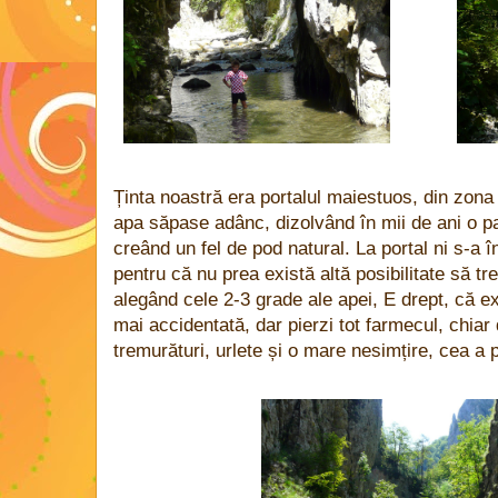
Ținta noastră era portalul maiestuos, din zona 
apa săpase adânc, dizolvând în mii de ani o pa
creând un fel de pod natural. La portal ni s-a î
pentru că nu prea există altă posibilitate să tr
alegând cele 2-3 grade ale apei, E drept, că e
mai accidentată, dar pierzi tot farmecul, chi
tremurături, urlete și o mare nesimțire, cea a p