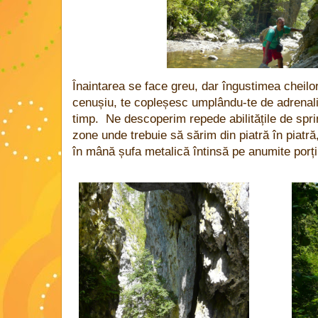
Înaintarea se face greu, dar îngustimea cheilor 
cenușiu, te copleșesc umplându-te de adrenalin
timp. Ne descoperim repede abilitățile de sprin
zone unde trebuie să sărim din piatră în piatr
în mână șufa metalică întinsă pe anumite porțiu