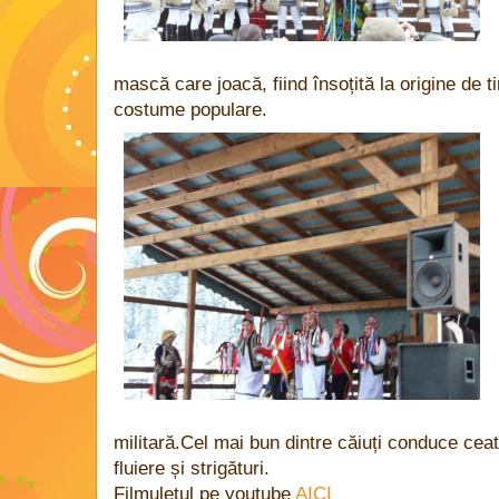
mască care joacă, fiind însoțită la origine de ti
costume populare.
militară.Cel mai bun dintre căiuți conduce ceat
fluiere și strigături.
Filmulețul pe youtube
AICI