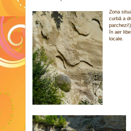
Zona situa
curbă a dr
parchezi!
în aer libe
locale.