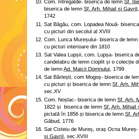
Com. Întregalde- biserica de lemn
Sf. Ilie
biserica de lemn
Sf. Arh. Mihail și Gavril
1742
Sat Băgău, com. Lopadea Nouă- biseric
cu picturi din secolul al XVIII
Com. Lunca Mureșului- biserica de lem
cu picturi interioare din 1810
Sat Valea Lupșii, com. Lupșa- biserica 
candelabru de lemn cioplit și o colecție d
de lemn
Ad. Maicii Domnului
, 1799
Sat Bârlești, com Mogoș- biserica de l
cu picturi și biserica de lemn
Sf. Arh. Mih
sec.XV
Com. Noșlac- biserica de lemn
Sf. Arh. M
1822 și
biserica de lemn
Sf. Arh. Mihail 
pictată în 1856 și biserica de lemn
Sf. Ar
Găbud, 1776
Sat Cisteiu de Mureș, oraș Ocna Mureș
și Gavril
, sec.XVIII