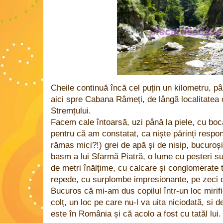
Cheile continuă încă cel puțin un kilometru, pâ
aici spre Cabana Râmeți, de lângă localitatea
Stremțului.
Facem cale întoarsă, uzi până la piele, cu boca
pentru că am constatat, ca niște părinți respon
rămas mici?!) grei de apă și de nisip, bucuro
basm a lui Sfarmă Piatră, o lume cu peșteri s
de metri înălțime, cu calcare și conglomerate t
repede, cu surplombe impresionante, pe zeci d
Bucuros că mi-am dus copilul într-un loc miri
colț, un loc pe care nu-l va uita niciodată, si
este în România și că acolo a fost cu tatăl lui.