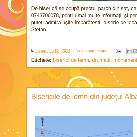
De biserică se ocupă preotul paroh din sat, car
0743706078, pentru mai multe informații și pent
puteți admira ușile împărătești, o serie de icoan
Stefan.
la
decembrie 08, 2014
Niciun comentariu:
Etichete:
biserici de lemn
,
drumetii
,
monumen
Bisericile de lemn din județul Alb