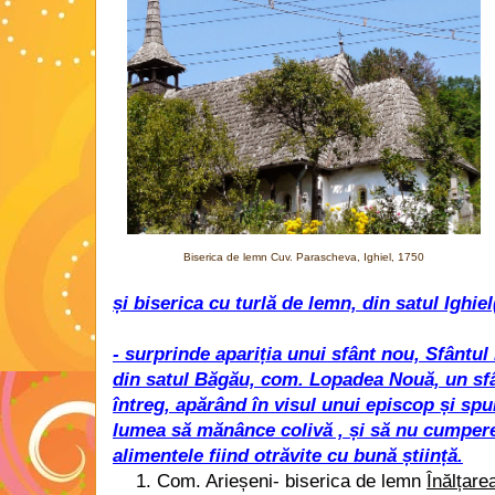
Biserica de lemn Cuv. Parascheva, Ighiel, 1750
și biserica cu turlă de lemn, din satul Ighiel
- surprinde apariția unui sfânt nou, Sfântu
din satul Băgău, com. Lopadea Nouă, un sfâ
întreg, apărând în visul unui episcop și sp
lumea să mănânce colivă , și să nu cumpere 
alimentele fiind otrăvite cu bună știință.
Com. Arieșeni- biserica de lemn
Înălțar