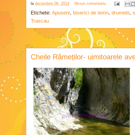
la
decembrie 06, 2014
Niciun comentariu:
Etichete:
Apuseni
,
biserici de lemn
,
drumetii
,
s
Trascau
Cheile Râmeților- uimitoarele avent