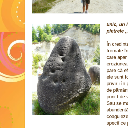
unic, un 
pietrele ,
În credinț
formate în 
care apar
eroziunea 
pare că ef
ele sunt 
privirii î
de pământ 
punct de v
Sau se ma
abundentă
coaguleze
specifice 