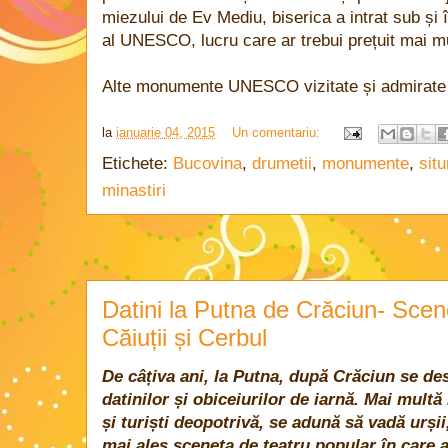
miezului de Ev Mediu, biserica a intrat sub și 
al UNESCO, lucru care ar trebui prețuit mai m
Alte monumente UNESCO vizitate și admirate
la
ianuarie 04, 2015
Un comentariu:
Etichete:
Bucovina
,
drumetii
,
monumente
,
sit
minastiri
Datini la Putna de Crăciun- Scene
Căiuții și Cerbul
De câțiva ani, la Putna, după Crăciun se des
datinilor și obiceiurilor de iarnă. Mai multă
și turiști deopotrivă, se adună să vadă urșii,
mai ales sceneta de teatru popular în care a