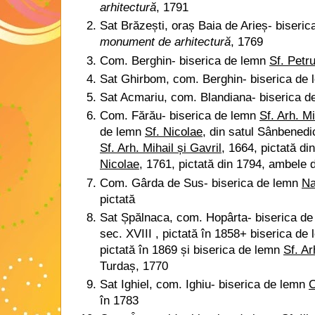
arhitectură
, 1791
Sat Brăzești, oraș Baia de Arieș- biseri
monument de arhitectură
, 1769
Com. Berghin- biserica de lemn
Sf. Petr
Sat Ghirbom, com. Berghin- biserica de
Sat Acmariu, com. Blandiana- biserica 
Com. Fărău- biserica de lemn
Sf. Arh. Mi
de lemn
Sf. Nicolae
, din satul Sânbenedi
Sf. Arh. Mihail și Gavril
, 1664, pictată di
Nicolae
, 1761, pictată din 1794, ambele d
Com. Gârda de Sus- biserica de lemn
Na
pictată
Sat Șpălnaca, com. Hopârta- biserica d
sec. XVIII , pictată în 1858+ biserica de
pictată în 1869 și biserica de lemn
Sf. Ar
Turdaș, 1770
Sat Ighiel, com. Ighiu- biserica de lemn
C
în 1783