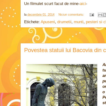
Un filmulet scurt facut de mine-
aici
-
la
decembrie 01, 2014
Niciun comentariu:
Etichete:
Apuseni
,
drumetii
,
munti
,
pesteri si c
Povestea statuii lui Bacovia din 
A
tu
an
p
o
o
P
st