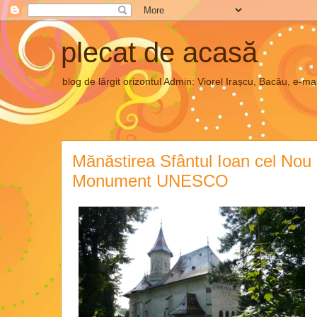
plecat de acasă
blog de lărgit orizontul Admin: Viorel Irașcu, Bacău, e
Mănăstirea Sfântul Ioan cel Nou
Monument UNESCO