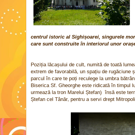
centrul istoric al Sighișoarei, singurele 
care sunt construite în interiorul unor oraș
Poziția lăcașului de cult, numită de toată lume
extrem de favorabilă, un spațiu de rugăciune ș
parcul în care te poți reculege la umbra bătrâni
Biserica Sf. Gheorghe este ridicată în timpul lui
urmează la tron Marelui Ștefan) însă este term
Ștefan cel Tânăr, pentru a servi drept Mitropol