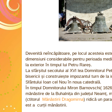
Devenită neîncăpătoare, pe locul acesteia este
dimensiuni considerabile pentru perioada mediev
la exterior în timpul lui Petru Rareș.
La sfârșitul secolului al XVI lea Domnitorul Pe
bisericii și construiește impozantul turn de la 
Sfântului Ioan cel Nou în noua catedrală.
În timpul Domnitorului Miron Barnovschi( 1626-
mănăstire de la Buhalnița din județul Neamț, m
(ctitorul
Mănăstirii Dragomirna
) ridică un par
est a curții mănăstirii.