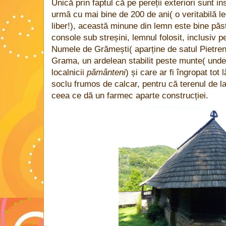
Unică prin faptul că pe pereții exteriori sunt insc
urmă cu mai bine de 200 de ani( o veritabilă lec
liber!), această minune din lemn este bine păs
console sub streșini, lemnul folosit, inclusiv pe
Numele de Grămești( aparține de satul Pietreni
Grama, un ardelean stabilit peste munte( unde
localnicii
pământeni
) și care ar fi îngropat tot
soclu frumos de calcar, pentru că terenul de l
ceea ce dă un farmec aparte construcției.