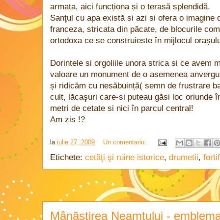
armata, aici funcționa și o terasă splendidă.
Sanţul cu apa există si azi si ofera o imagin
franceza, stricata din păcate, de blocurile com
ortodoxa ce se construieste în mijlocul orașulu
Dorintele si orgoliile unora strica si ce avem 
valoare un monument de o asemenea anvergura, 
și ridicăm cu nesăbuință( semn de frustrare ba
cult, lăcaşuri care-si puteau găsi loc oriunde 
metri de cetate si nici în parcul central!
Am zis !?
la
iulie 27, 2009
Un comentariu:
Etichete:
cetăţi şi ruine istorice
,
drumetii
,
forti
Mânăstirea Neamţului - emblem