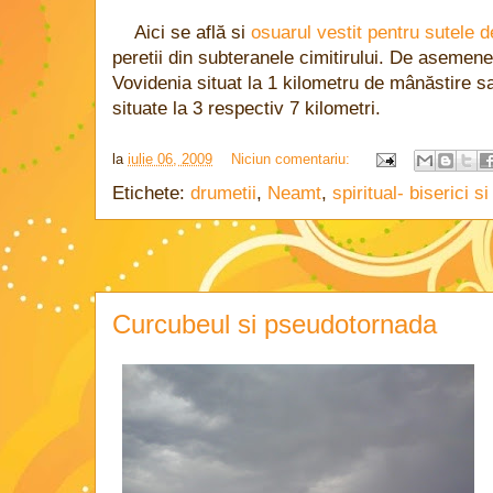
Aici se află si
osuarul vestit pentru sutele d
peretii din subteranele cimitirului. De asemene
Vovidenia situat la 1 kilometru de mânăstire s
situate la 3 respectiv 7 kilometri.
la
iulie 06, 2009
Niciun comentariu:
Etichete:
drumetii
,
Neamt
,
spiritual- biserici si
Curcubeul si pseudotornada