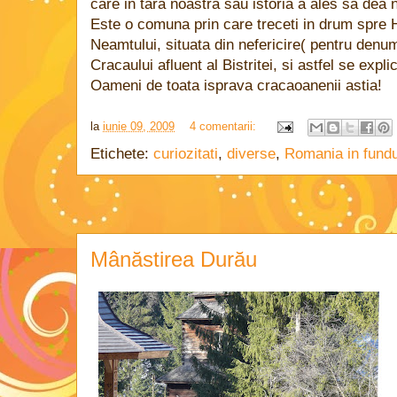
care in tara noastra sau istoria a ales sa dea
Este o comuna prin care treceti in drum spre 
Neamtului, situata din nefericire( pentru denum
Cracaului afluent al Bistritei, si astfel se expl
Oameni de toata isprava cracaoanenii astia!
la
iunie 09, 2009
4 comentarii:
Etichete:
curiozitati
,
diverse
,
Romania in fundu
Mânăstirea Durău