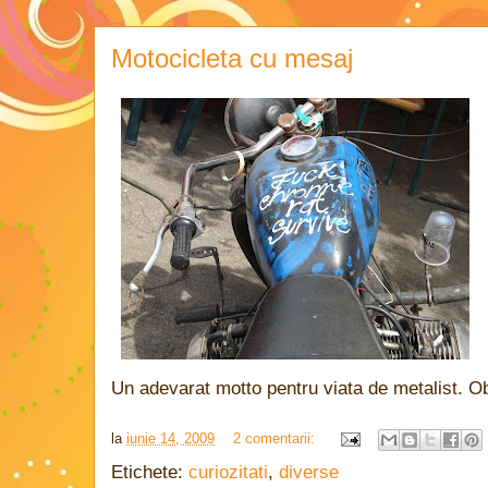
Motocicleta cu mesaj
Un adevarat motto pentru viata de metalist. Ob
la
iunie 14, 2009
2 comentarii:
Etichete:
curiozitati
,
diverse