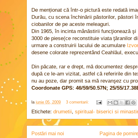
De menționat că într-o pictură este redată ima
Durău, cu scena închinării păstorilor, păstori îm
ciobanilor de pe aceste meleaguri.
Din 1965, în incinta mânăstirii funcţionează ş
3000 de piese(ce reconstituie viata ţăranilor di
urmare a construirii lacului de acumulare
Izvo
desene colorate reprezentând Ceahlăul, exec
Din păcate, rar e drept, mă documentez despre
după ce le-am vizitat, astfel că referirile din te
nu au poze, dar promit sa mă revanşez cu pro
Coordonate GPS: 46/59/50.57N; 25/55/17.38
la
iunie 05, 2009
3 comentarii:
Etichete:
drumetii
,
spiritual- biserici si minastir
Postări mai noi
Pagina de pornir