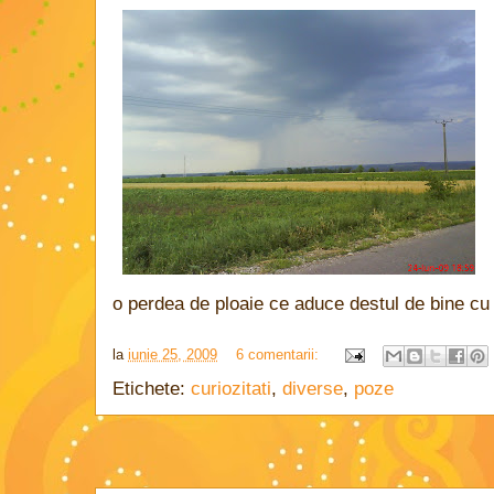
o perdea de ploaie ce aduce destul de bine cu
la
iunie 25, 2009
6 comentarii:
Etichete:
curiozitati
,
diverse
,
poze