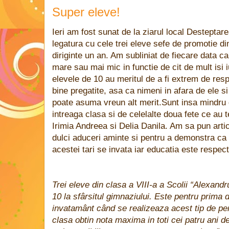
Super eleve!
Ieri am fost sunat de la ziarul local Desteptare
legatura cu cele trei eleve sefe de promotie d
diriginte un an. Am subliniat de fiecare data c
mare sau mai mic in functie de cit de mult isi
elevele de 10 au meritul de a fi extrem de resp
bine pregatite, asa ca nimeni in afara de ele si 
poate asuma vreun alt merit.Sunt insa mindru
intreaga clasa si de celelalte doua fete ce au
Irimia Andreea si Delia Danila. Am sa pun artico
dulci aduceri aminte si pentru a demonstra ca
acestei tari se invata iar educatia este respec
Trei eleve din clasa a VIII-a a Scolii “Alexan
10 la sfârsitul gimnaziului. Este pentru prima da
invatamânt când se realizeaza acest tip de per
clasa obtin nota maxima in toti cei patru ani d