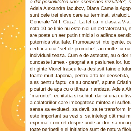
a dat posibilitatea unor asemenea rezultate”, s
Adela Alexandra Iacubov, Diana Camelia Agop 
sunt cele trei eleve care au terminat, stralucit,
Generale “Al.I. Cuza”. La fel ca in clasa a V-a,
nota 10 pe linie nu este nici un extraterestru, 
are poate un aer putin timid si o adânca sensib
puternica vitalitate. Frumoase si inteligente, c
certificatului “sef de promotie”, au multe lucrur
individualizeaza. Cum e de asteptat, au o dori
cunoaste lumea - geografia e pasiunea lor, luc
diriginte Viorel Irascu le-a deslusit tainele tut
foarte mult Japonia, pentru arta lor deosebita, 
ales pentru faptul ca au onoare”, spune Crist
picaturi de apa cu o tânara irlandeza. Adela Al
“marunte”, echitatia si schiul, dar si una cultiv
a calatoriilor care imbogatesc mintea si sufletu
sansa sa evoluezi, sa devii, sa te transformi
este important sa vezi si sa intelegi cât mai m
exprimat concret despre unde ar dori sa mearg
toate peripetiile ei initiatice sunt de natura fil