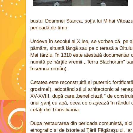
bustul Doamnei Stanca, soţia lui Mihai Viteazu
perioadă de timp
Undeva în secolul al X lea, se vorbea că pe ai
pământ, situată lângă sau pe o terasă a Oltului
Mai târziu, în 1310 este atestată documentar o 
numită pe hărţile vremii ,,Terra Blachorum" sa
însemna român).
Cetatea este reconstruită și puternic fortificat
grosime!), adoptând stilul arhitectonic al renaș
XV-XVIII, după care,,beneficiază " de construir
unui șanţ cu apă, ceea ce o aşează în rândul ce
cetăți din Transilvania.
Dupa restaurarea din perioada comunistă, aic
etnografic și de istorie al Ţării Făgăraşului, i