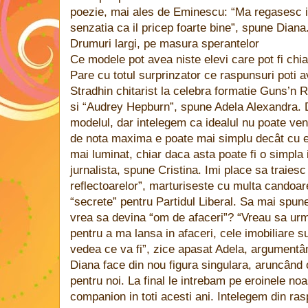
poezie, mai ales de Eminescu: “Ma regasesc in
senzatia ca il pricep foarte bine”, spune Diana
Drumuri largi, pe masura sperantelor
Ce modele pot avea niste elevi care pot fi chia
Pare cu totul surprinzator ce raspunsuri poti 
Stradhin chitarist la celebra formatie Guns’n 
si “Audrey Hepburn”, spune Adela Alexandra. D
modelul, dar intelegem ca idealul nu poate veni
de nota maxima e poate mai simplu decât cu ele
mai luminat, chiar daca asta poate fi o simpla 
jurnalista, spune Cristina. Imi place sa traiesc
reflectoarelor”, marturiseste cu multa candoare
“secrete” pentru Partidul Liberal. Sa mai spu
vrea sa devina “om de afaceri”? “Vreau sa ur
pentru a ma lansa in afaceri, cele imobiliare 
vedea ce va fi”, zice apasat Adela, argumentân
Diana face din nou figura singulara, aruncând o
pentru noi. La final le intrebam pe eroinele no
companion in toti acesti ani. Intelegem din ras