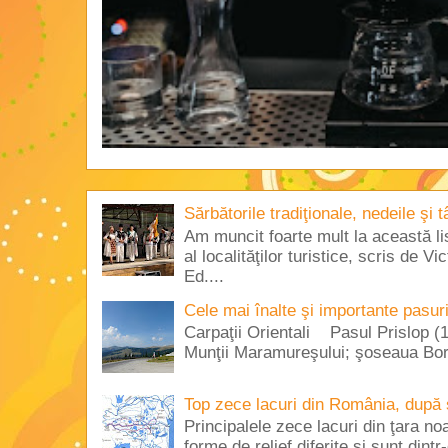
Sărbătorile tradiţionale, nedeile şi 
Am muncit foarte mult la această lis
al localităţilor turistice, scris de 
Ed....
Cele mai înalte şi importante pasur
Carpaţii Orientali Pasul Prislop (1
Munţii Maramureşului; şoseaua Borş
Top zece lacuri din România, după 
Principalele zece lacuri din ţara no
forme de relief diferite şi sunt dintr