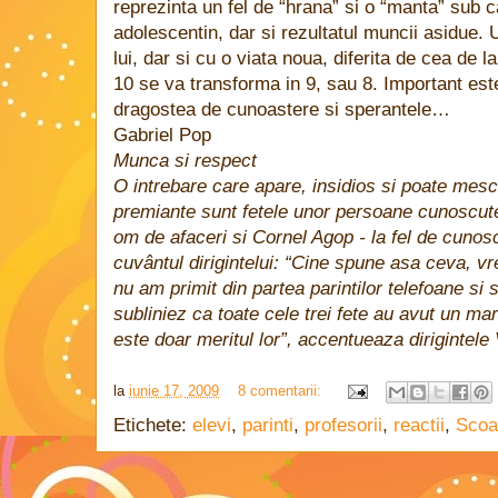
reprezinta un fel de “hrana” si o “manta” sub c
adolescentin, dar si rezultatul muncii asidue. 
lui, dar si cu o viata noua, diferita de cea de 
10 se va transforma in 9, sau 8. Important es
dragostea de cunoastere si sperantele…
Gabriel Pop
Munca si respect
O intrebare care apare, insidios si poate mesch
premiante sunt fetele unor persoane cunoscut
om de afaceri si Cornel Agop - la fel de cuno
cuvântul dirigintelui: “Cine spune asa ceva, vr
nu am primit din partea parintilor telefoane si 
subliniez ca toate cele trei fete au avut un mar
este doar meritul lor”, accentueaza dirigintele 
la
iunie 17, 2009
8 comentarii:
Etichete:
elevi
,
parinti
,
profesorii
,
reactii
,
Scoa