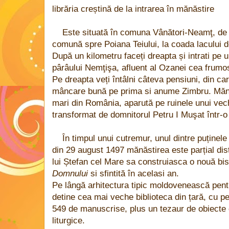
librăria creștină de la intrarea în mănăstire
Este situată în comuna Vânători-Neamţ, de f
comună spre Poiana Teiului, la coada lacului 
După un kilometru faceți dreapta și intrati pe
pârâului Nemţişa, afluent al Ozanei cea frumo
Pe dreapta veți întâlni câteva pensiuni, din c
mâncare bună pe prima si anume Zimbru. Mănă
mari din România, aparută pe ruinele unui vechi
transformat de domnitorul Petru I Muşat într-
În timpul unui cutremur, unul dintre puținele
din 29 august 1497 mănăstirea este parțial dis
lui Ștefan cel Mare sa construiasca o nouă bi
Domnului
si sfintită în acelasi an.
Pe lângă arhitectura tipic moldovenească pent
detine cea mai veche biblioteca din țară, cu 
549 de manuscrise, plus un tezaur de obiecte d
liturgice.