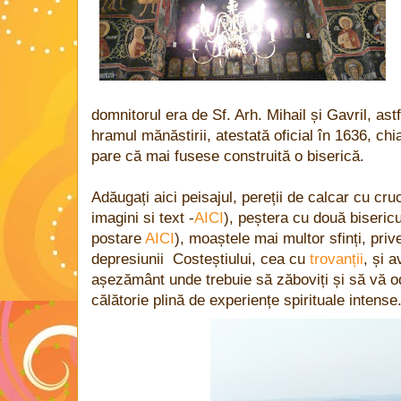
domnitorul era de Sf. Arh. Mihail și Gavril, ast
hramul mănăstirii, atestată oficial în 1636, ch
pare că mai fusese construită o biserică.
Adăugați aici peisajul, pereții de calcar cu cru
imagini si text -
AICI
), peștera cu două bisericu
postare
AICI
), moaștele mai multor sfinți, pri
depresiunii Costeștiului, cea cu
trovanții
, și 
așezământ unde trebuie să zăboviți și să vă odih
călătorie plină de experiențe spirituale intense