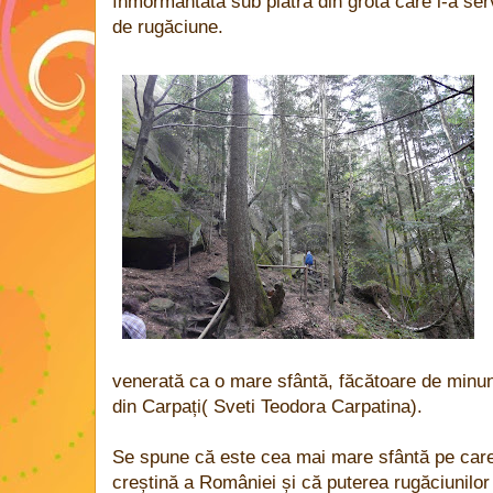
înmormântată sub piatra din grotă care i-a serv
de rugăciune.
venerată ca o mare sfântă, făcătoare de minu
din Carpați( Sveti Teodora Carpatina).
Se spune că este cea mai mare sfântă pe care a
creștină a României și că puterea rugăciunilor