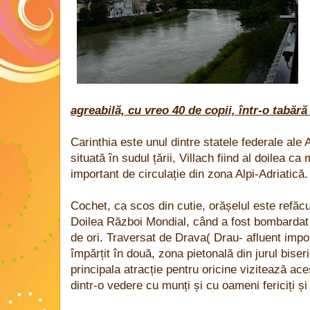
agreabilă, cu vreo 40 de copii, într-o tabără
Carinthia este unul dintre statele federale ale 
situată în sudul țării, Villach fiind al doilea c
important de circulație din zona Alpi-Adriatică.
Cochet, ca scos din cutie, orășelul este refăc
Doilea Război Mondial, când a fost bombardat d
de ori. Traversat de Drava( Drau- afluent impor
împărțit în două, zona pietonală din jurul biseric
principala atracție pentru oricine vizitează ace
dintr-o vedere cu munți și cu oameni fericiți și 