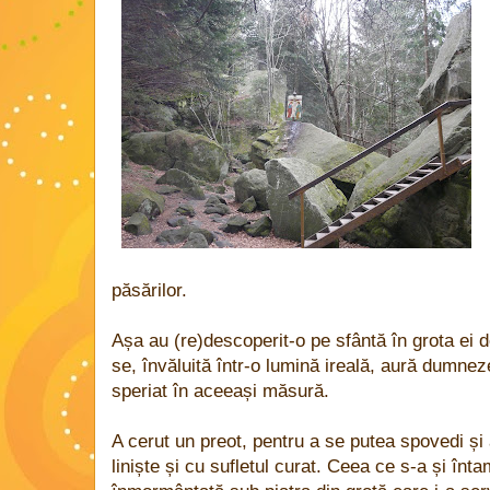
păsărilor.
Așa au (re)descoperit-o pe sfântă în grota ei d
se, învăluită într-o lumină ireală, aură dumneze
speriat în aceeași măsură.
A cerut un preot, pentru a se putea spovedi și
liniște și cu sufletul curat. Ceea ce s-a și înt