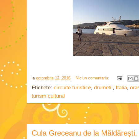
la
octombrie 12, 2016
Niciun comentariu:
Etichete:
circuite turistice
,
drumetii
,
Italia
,
ora
turism cultural
Cula Greceanu de la Măldărești,