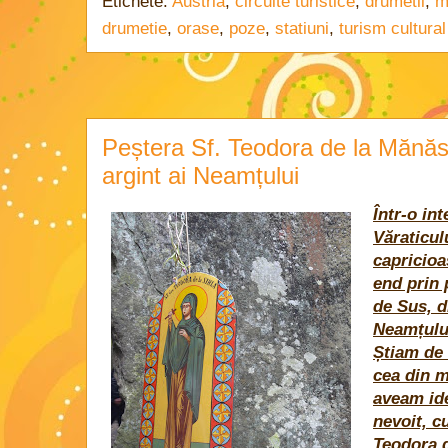
Etichete:
Austria
,
circuite turistice
,
drumetii
,
m
drumetie
,
orase
,
poze
,
statiuni
,
turism cultural
Peștera Sf. Teodora de la Mănăsti
argint ai Neamțului
Într-o in
Văraticul
capricioa
end prin 
de Sus, d
Neamțulu
Știam de 
cea din m
aveam id
nevoit, c
Teodora d