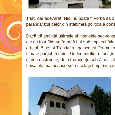
Trist, dar adevărat. Nici nu poate fi vorba să
parandărătul celor din ștăbimea politică a consi
Dacă vă amintiți ultimele și intensele secvenț
ele au fost filmate în praful și sub copacul fa
articol. Bine, și Trandafirul galben și Drumul o
filmate parțial, tot aici. Un loc mirific, o loca
și de construcție, de o frumusețe sobră, dar a
finisajele mai neaoșe și în același timp miste