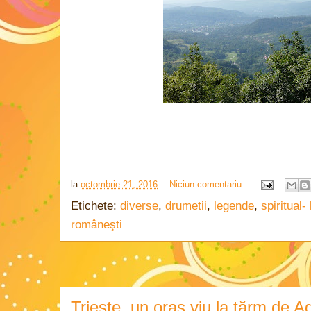
la
octombrie 21, 2016
Niciun comentariu:
Etichete:
diverse
,
drumetii
,
legende
,
spiritual-
româneşti
Trieste, un oraș viu la țărm de Ad