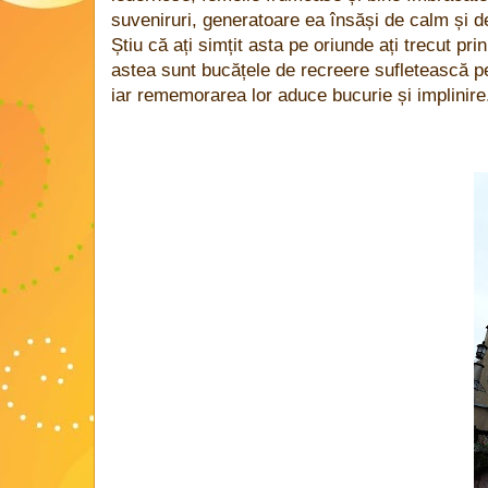
suveniruri, generatoare ea însăși de calm și 
Știu că ați simțit asta pe oriunde ați trecut pr
astea sunt bucățele de recreere sufletească pe
iar rememorarea lor aduce bucurie și implinire