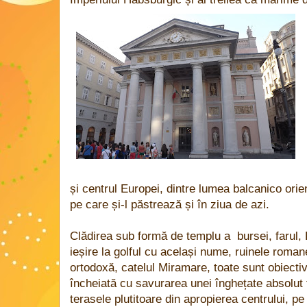
și centrul Europei, dintre lumea balcanico orie
pe care și-l păstrează și în ziua de azi.
Clădirea sub formă de templu a bursei, farul, P
ieșire la golful cu același nume, ruinele romane
ortodoxă, catelul Miramare, toate sunt obiective
încheiată cu savurarea unei înghețate absolut 
terasele plutitoare din apropierea centrului, pe