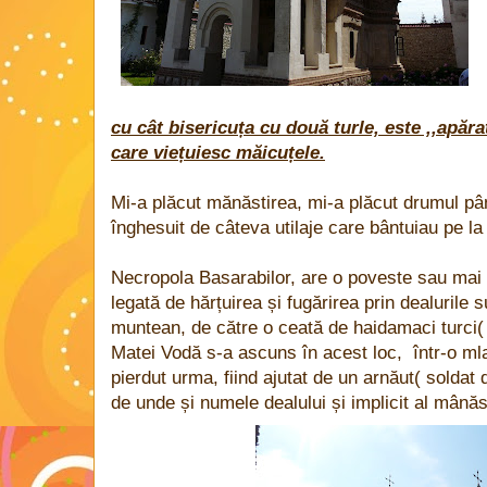
cu cât bisericuța cu două turle, este ,,apărat
care viețuiesc măicuțele.
Mi-a plăcut mănăstirea, mi-a plăcut drumul pân
înghesuit de câteva utilaje care bântuiau pe la 
Necropola Basarabilor, are o poveste sau mai 
legată de hărțuirea și fugărirea prin dealurile 
muntean, de către o ceată de haidamaci turci(
Matei Vodă s-a ascuns în acest loc, într-o mlaș
pierdut urma, fiind ajutat de un arnăut( soldat
de unde și numele dealului și implicit al mânăst