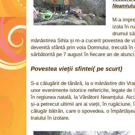
Neamțulu
M-a impre
izola în r
drumul săl
mănăstirea Sihla și m-a cucerit povestea de vi
devenită sfântă prin voia Domnului, trecută în
sărbătorită pe 7 august în fiecare an de atunci
Povestea vieții sfintei( pe scurt)
S-a călugărit de tânără, la o mănăstire din Vra
unor evenimente istorice nefericite, legate de i
în regiunea natală, la Vânătorii Neamțului. Aic
și-a petrecut ultimii ani ai vieții, în rugăciune, 
călugăr bătrân, care o spovedea, o împărtășea
traiului în izolare.