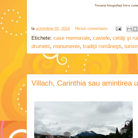
Trovanți fotografiați într-o curt
la
octombrie 02, 2016
Niciun comentariu:
Etichete:
case memoriale
,
castele
,
cetăţi şi ru
drumetii
,
monumente
,
tradiţii româneşti
,
turism
Villach, Carinthia sau amintirea u