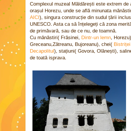
Complexul muzeal Măldărești este extrem de acc
orașul Horezu, unde se află minunata mănăstire
AICI
), singura construcție din sudul țării incl
UNESCO. Asta ca să înțelegeți că zona merită 
de primăvară, sau de ce nu, de toamnă.
Cu mănăstiri( Frăsinei,
Dintr-un lemn
, Horezu)
Greceanu,Zătreanu, Bujoreanu), chei(
Bistriței
Decapolitul
), stațiuni( Govora, Olănești), sali
de toată isprava.