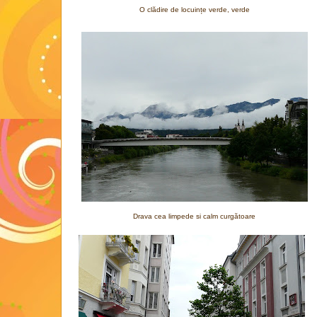
O clădire de locuințe verde, verde
Drava cea limpede si calm curgătoare