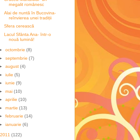
megalit românesc
Alai de nuntă în Bucovina-
reînvierea unei tradiții
Sfera cerească
Lacul Sfânta Ana- într-o
nouă lumină!
►
octombrie
(8)
►
septembrie
(7)
►
august
(4)
►
iulie
(5)
►
iunie
(9)
►
mai
(10)
►
aprilie
(10)
►
martie
(13)
►
februarie
(14)
►
ianuarie
(6)
2011
(122)