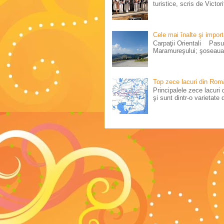
turistice, scris de Victo
Cele mai înalte şi impor
Carpaţii Orientali Pasul
Maramureşului; şoseaua 
Top zece lacuri din Rom
Principalele zece lacuri d
şi sunt dintr-o varietate d