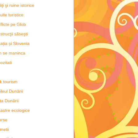
ăţi şi ruine istorice
uite turistice
flicte pe Glob
strucţii săseşti
ația și Slovenia
m se maninca
ozitati
k tourism
ileul Dunării
ta Dunării
astre ecologice
erse
metii