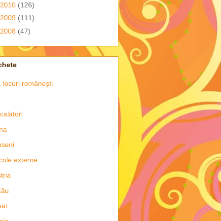
2010
(126)
2009
(111)
2008
(47)
chete
 locuri românești
 calatori
na
seni
icole externe
tria
cău
nat