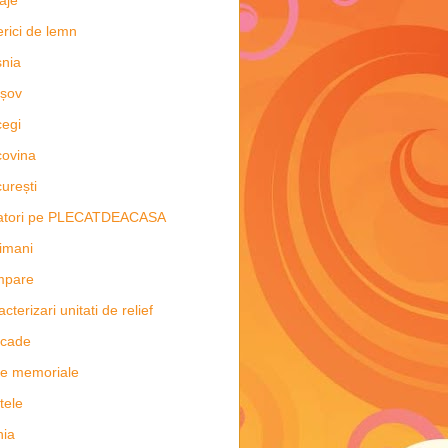
aje
erici de lemn
nia
șov
egi
ovina
urești
latori pe PLECATDEACASA
imani
mpare
acterizari unitati de relief
scade
e memoriale
tele
hia