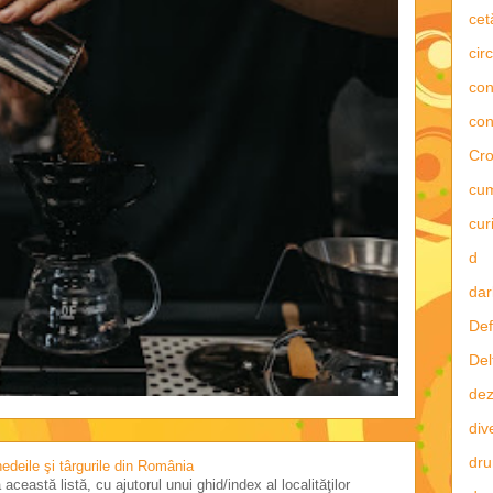
cet
circ
con
con
Cro
cu
curi
d
dar
Def
Del
dez
div
dru
 nedeile şi târgurile din România
această listă, cu ajutorul unui ghid/index al localităţilor