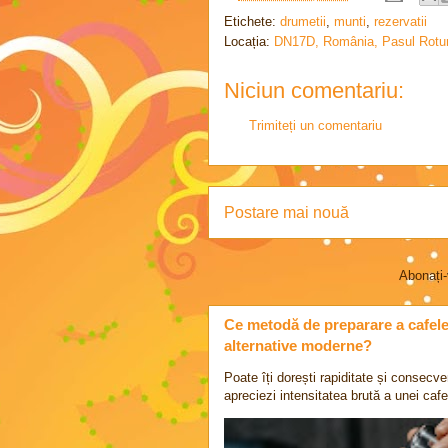
Etichete:
drumetii
,
munti
,
rezervatii
Locația:
DN17D, România, Pasul Rotu
Niciun comentariu:
Trimiteți un comentariu
Postare mai nouă
Abonați-
Ce metodă de preparare a cafelei 
alternative moderne?
Poate îți dorești rapiditate și consecve
apreciezi intensitatea brută a unei cafel