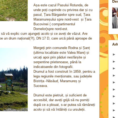
De
Așa este cazul Pasului Rotunda, de
unde poți cuprinde cu privirea dar și cu
pasul, Țara Bârgaielor spre sud, Țara
Maramureșului spre nord-vest și Țara
Bucovinei ( compartimentul
Dornelor)spre nord-est.
ar să vă explic cum ajungeți acolo și ce aveți de văzut. Are
ă pe un drum național(?!), DN 17 D, care urcă până aproape de
Arh
Mergeți prin comunele Rodna și Șanț
(ultima localitate este Valea Mare) și
►
urcați apoi prin păduri nesfârșite și
►
serpentine prietenoase, până la
indicatoarele din fotografii.
►
Drumul a fost construit în 1859, pentru a
►
lega regiunile menționate, sau județele
Bistrița -Năsăud, Maramureș și
►
Suceava.
►
Drumul este pietruit, și suficient de
►
accesibil, dar aveți grijă să nu porniți
►
după ce a plouat, s-ar putea să rămâneți
acolo și să vă întâlniți cu ursuleții.
►
►