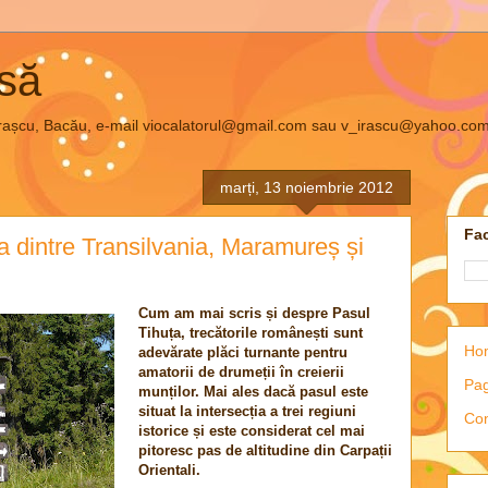
asă
el Irașcu, Bacău, e-mail viocalatorul@gmail.com sau v_irascu@yahoo.co
marți, 13 noiembrie 2012
Fac
a dintre Transilvania, Maramureș și
Cum am mai scris și despre Pasul
Tihuța, trecătorile românești sunt
Ho
adevărate plăci turnante pentru
amatorii de drumeții în creierii
Pag
munților. Mai ales dacă pasul este
situat la intersecția a trei regiuni
Con
istorice și este considerat cel mai
pitoresc pas de altitudine din Carpații
Orientali.