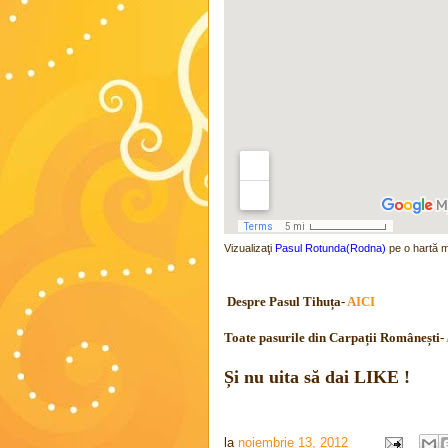
Vizualizaţi
Pasul Rotunda(Rodna)
pe o hartă 
Despre Pasul Tihuța-
AICI
Toate pasurile din Carpații Românești-
Și nu uita să dai LIKE !
la
noiembrie 13, 2012