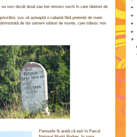
nu vezi decât două sau trei remorci vechi în care tăietorii de
►
►
prinzător, sus vă așteaptă o cabană fără pretenții de mare
dminstrată de doi oameni iubitori de munte, care trăiesc non
►
►
▼
Panourile îți arată că ești în Parcul
Național Munții Rodnei, în zona