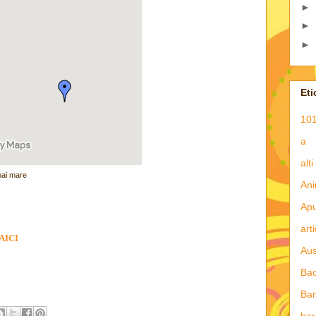
►
►
►
Eti
101
a
alti
mai mare
Ani
Apu
art
AICI
Aus
Ba
Ba