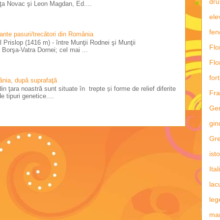
dru
riţa Novac şi Leon Magdan, Ed....
ele
fe
tante pasuri/trecători din România
 Prislop (1416 m) - între Munţii Rodnei şi Munţii
Flo
Borşa-Vatra Dornei; cel mai ...
Flo
fort
ânia, după suprafaţă
in ţara noastră sunt situate în trepte și forme de relief diferite
Fra
e tipuri genetice....
Ge
gin
Gre
ist
Ital
lac
leg
man