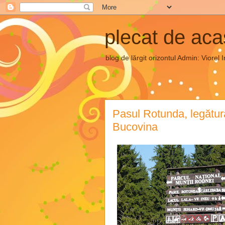
plecat de ac
blog de lărgit orizontul Admin: Vior
Pasul Rotunda, legătur
Bucovina