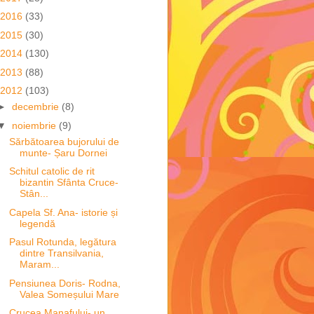
2016
(33)
2015
(30)
2014
(130)
2013
(88)
2012
(103)
►
decembrie
(8)
▼
noiembrie
(9)
Sărbătoarea bujorului de
munte- Șaru Dornei
Schitul catolic de rit
bizantin Sfânta Cruce-
Stân...
Capela Sf. Ana- istorie și
legendă
Pasul Rotunda, legătura
dintre Transilvania,
Maram...
Pensiunea Doris- Rodna,
Valea Someșului Mare
Crucea Manafului- un