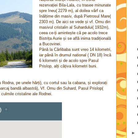
rezervației Bila-Lala, cu trasee minunate
spre Ineu( 2279 m), al doilea vârf ca
înălțime din masiv, după Pietrosul Mare(
2303 m). De aici se vede și vf. Omu din
masivul cristalin al Suhardului( 1932m),
ceea ce-ți amintește că pe acolo trece
Bistrița Aurie și se află inima tradițională
a Bucovinei.
Până la Cârlibaba sunt vreo 14 kilometri,
iar până în drumul national ( DN 18) încă
6 kilometri și de acolo spre Pasul
Prislop, alți câțiva kilometri buni.
 Rodna, pe unele hărți), cu cortul sau la cabana, și explorați
 marcaj bandă albastră), Vf. Omu din Suhard, Pasul Prislop(
 culmile cristaline ale Rodnei.
►