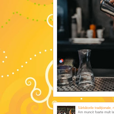
Sărbătorile tradiţionale,
Am muncit foarte mult la 