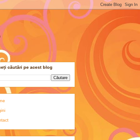
m
eți căutări pe acest blog
me
ini
tact