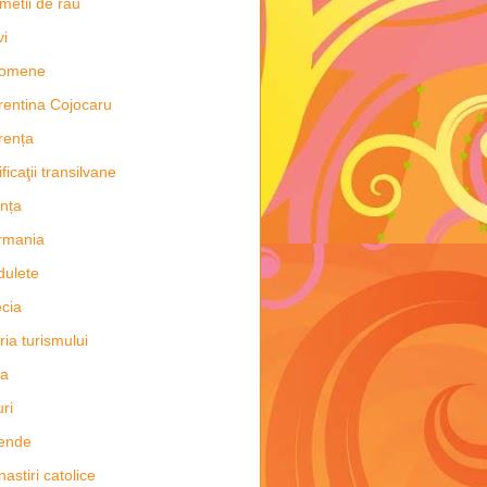
metii de rau
vi
nomene
rentina Cojocaru
rența
ificaţii transilvane
nța
rmania
dulete
cia
oria turismului
ia
uri
ende
astiri catolice