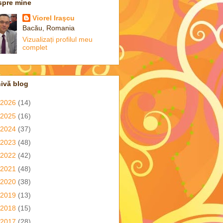
spre mine
Viorel Iraşcu
Bacău, Romania
Vizualizați profilul meu
complet
ivă blog
2026
(14)
2025
(16)
2024
(37)
2023
(48)
2022
(42)
2021
(48)
2020
(38)
2019
(13)
2018
(15)
2017
(28)