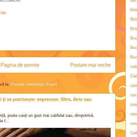
bar
bis
nda
Bos
Bra
Buc
Buc
Buc
Pagina de pornire
Postare mai veche
ca
Cal
vă la:
Postare comentarii (Atom)
ca
car
ți se potrivește: espressor, filtru, ibric sau
ca
cas
nță, poate cauți un gust mai catifelat sau, dimpotrivă,
e f...
cas
Ce