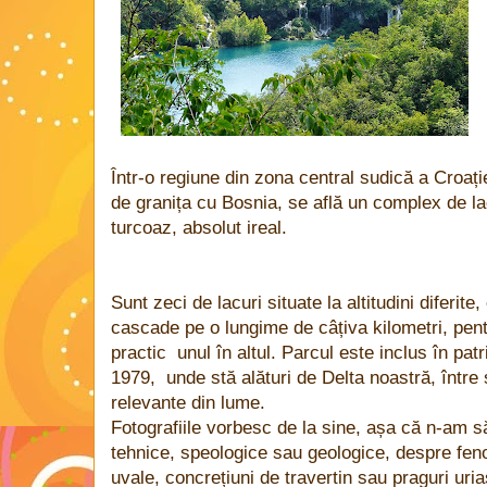
Într-o regiune din zona central sudică a Croație
de granița cu Bosnia, se află un complex de la
turcoaz, absolut ireal.
Sunt zeci de lacuri situate la altitudini diferi
cascade pe o lungime de câțiva kilometri, pent
practic
unul în altul. Parcul este inclus în 
1979,
unde stă alături de Delta noastră, între
relevante din lume.
Fotografiile vorbesc de la sine, așa că n-am s
tehnice, speologice sau geologice, despre feno
uvale, concrețiuni de travertin sau praguri uri