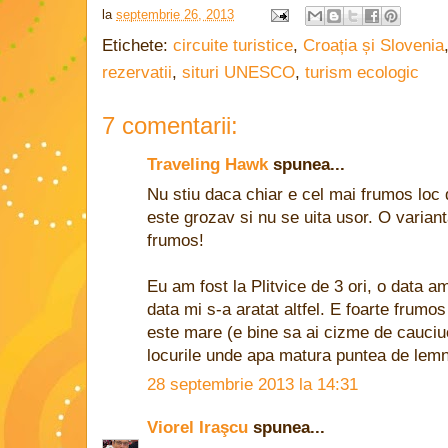
la
septembrie 26, 2013
Etichete:
circuite turistice
,
Croația și Slovenia
rezervatii
,
situri UNESCO
,
turism ecologic
7 comentarii:
Traveling Hawk
spunea...
Nu stiu daca chiar e cel mai frumos loc 
este grozav si nu se uita usor. O variant
frumos!
Eu am fost la Plitvice de 3 ori, o data am
data mi s-a aratat altfel. E foarte frumo
este mare (e bine sa ai cizme de cauciuc
locurile unde apa matura puntea de lemn
28 septembrie 2013 la 14:31
Viorel Iraşcu
spunea...