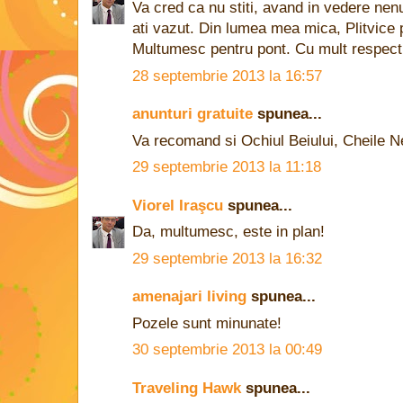
Va cred ca nu stiti, avand in vedere nen
ati vazut. Din lumea mea mica, Plitvice
Multumesc pentru pont. Cu mult respect
28 septembrie 2013 la 16:57
anunturi gratuite
spunea...
Va recomand si Ochiul Beiului, Cheile N
29 septembrie 2013 la 11:18
Viorel Iraşcu
spunea...
Da, multumesc, este in plan!
29 septembrie 2013 la 16:32
amenajari living
spunea...
Pozele sunt minunate!
30 septembrie 2013 la 00:49
Traveling Hawk
spunea...