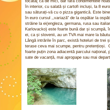
tocată( ca de mici, dar fără condimentele noas
în interior, cu salată și cartofi incluși, la 8 e
sau săturați-vă cu o pizza gigantică. Este bine
în euro cursul ,,variază” de la ospătar la ospăta
străine la ei(engleza, germana, rusa sau italia
Karlovacko) este foarte bună dar și scumpă, în
ei, ca și slovenii, au un TVA mai mare la băut
Lângă intrările în parc, există hoteluri de trei 
terase ceva mai scumpe, pentru pretențioși. O
foarte puțin zona adiacentă parcului național, 
sate de vacanță, mai apropape sau mai departe d