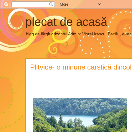
plecat de acasă
blog de lărgit orizontul Admin: Viorel Irașcu, Bacău, e
Plitvice- o minune carstică dinco