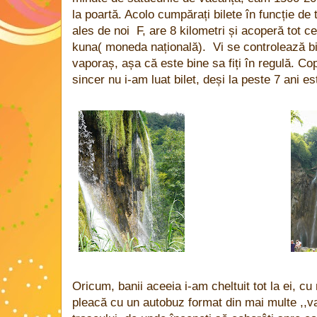
la poartă. Acolo cumpărați bilete în funcție de 
ales de noi
F, are 8 kilometri și acoperă tot 
kuna( moneda națională).
Vi se controlează bil
vaporaș, așa că este bine sa fiți în regulă. Cop
sincer nu i-am luat bilet, deși la peste 7 ani es
Oricum, banii aceeia i-am cheltuit tot la ei, c
pleacă cu un autobuz format din mai multe ,,v