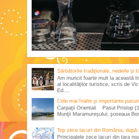
Sărbătorile tradiţionale, nedeile şi 
Am muncit foarte mult la această lis
al localităţilor turistice, scris de 
Ed....
Cele mai înalte şi importante pasur
Carpaţii Orientali Pasul Prislop (1
Munţii Maramureşului; şoseaua Borş
Top zece lacuri din România, după 
Principalele zece lacuri din ţara no