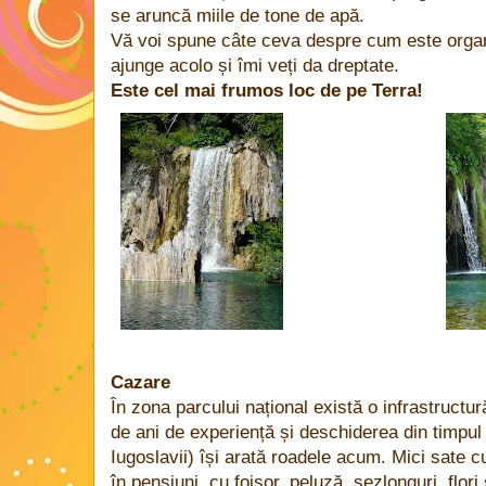
se aruncă miile de tone de apă.
Vă voi spune câte ceva despre cum este organi
ajunge acolo și îmi veți da dreptate.
Este cel mai frumos loc de pe Terra!
Cazare
În zona parcului național există o infrastructur
de ani de experiență și deschiderea din timpul l
Iugoslavii) își arată roadele acum. Mici sate 
în pensiuni, cu foișor, peluză, șezlonguri, flori 