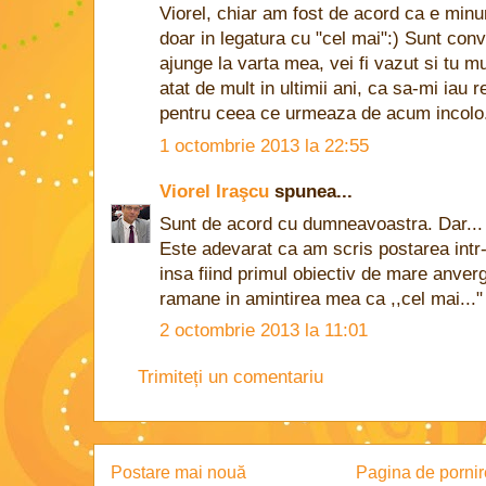
Viorel, chiar am fost de acord ca e minu
doar in legatura cu "cel mai":) Sunt con
ajunge la varta mea, vei fi vazut si tu mu
atat de mult in ultimii ani, ca sa-mi iau r
pentru ceea ce urmeaza de acum incolo
1 octombrie 2013 la 22:55
Viorel Iraşcu
spunea...
Sunt de acord cu dumneavoastra. Dar...
Este adevarat ca am scris postarea intr-
insa fiind primul obiectiv de mare anverg
ramane in amintirea mea ca ,,cel mai..."
2 octombrie 2013 la 11:01
Trimiteți un comentariu
Postare mai nouă
Pagina de pornir