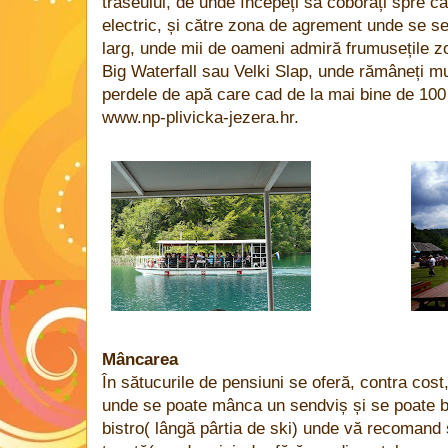
traseului, de unde începeți să coborâți spre 
electric, și către zona de agrement unde se s
larg, unde mii de oameni admiră frumusețile zo
Big Waterfall sau Velki Slap, unde rămâneți muț
perdele de apă care cad de la mai bine de 100 
www.np-plivicka-jezera.hr.
Mâncarea
În sătucurile de pensiuni se oferă, contra cost
unde se poate mânca un sendviș și se poate be
bistro( lângă pârtia de ski) unde vă recomand