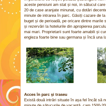
aceste pensiuni am stat și noi, in sătucul ca
20 de case aranjate minunat, cu dotări decente
minute de intrarea în parc. Găsiți cazare de la
buget și de perioadă, pe oricare dintre marile s
și rezervări la hotelurile din apropierea parcul
mai mari. Proprietarii sunt foarte amabili și cu
engleza foarte bine sau germana și încă una l
Acces în parc și traseu
Există două intrări situate în așa fel încât să 
minute de sătucurile de vacanță, cam 1500-20