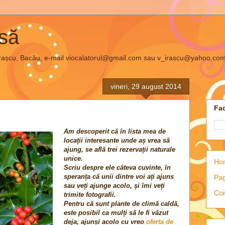
asă
el Irașcu, Bacău, e-mail viocalatorul@gmail.com sau v_irascu@yahoo.co
vineri, 29 august 2014
Fac
Am descoperit că în lista mea de
locații interesante unde aș vrea să
ajung, se află trei rezervații naturale
unice.
Ho
Scriu despre ele câteva cuvinte, în
speranța că unii dintre voi ați ajuns
Pag
sau veți ajunge acolo, și îmi veți
Con
trimite fotografii.
Pentru că sunt plante de climă caldă,
este posibil ca mulți să le fi văzut
deja, ajunși acolo cu vreo
oferta de