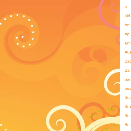
a
alti
Ani
Apu
art
Aus
Ba
Ba
bar
bis
Bos
Bra
Buc
Buc