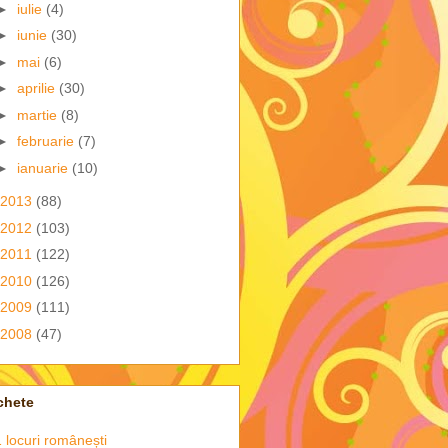
►
iulie
(4)
►
iunie
(30)
►
mai
(6)
►
aprilie
(30)
►
martie
(8)
►
februarie
(7)
►
ianuarie
(10)
2013
(88)
2012
(103)
2011
(122)
2010
(126)
2009
(111)
2008
(47)
chete
 locuri românești