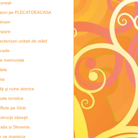
urești
latori pe PLECATDEACASA
imani
mpare
acterizari unitati de relief
scade
e memoriale
tele
hia
ăţi şi ruine istorice
uite turistice
flicte pe Glob
strucţii săseşti
ația și Slovenia
m se maninca