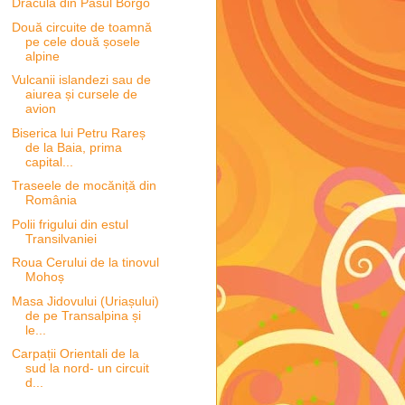
Dracula din Pasul Borgo
Două circuite de toamnă
pe cele două șosele
alpine
Vulcanii islandezi sau de
aiurea și cursele de
avion
Biserica lui Petru Rareș
de la Baia, prima
capital...
Traseele de mocăniță din
România
Polii frigului din estul
Transilvaniei
Roua Cerului de la tinovul
Mohoș
Masa Jidovului (Uriașului)
de pe Transalpina și
le...
Carpații Orientali de la
sud la nord- un circuit
d...