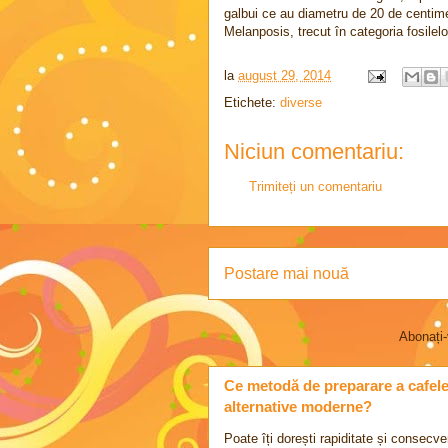
galbui ce au diametru de 20 de centimetr
Melanposis, trecut în categoria fosilelor
la
august 29, 2014
Etichete:
diverse
Niciun comentariu:
Trimiteți un comentariu
Postare mai nouă
Abonați-
Ce metodă de preparare a cafelei 
alternative moderne?
Poate îți dorești rapiditate și consecve