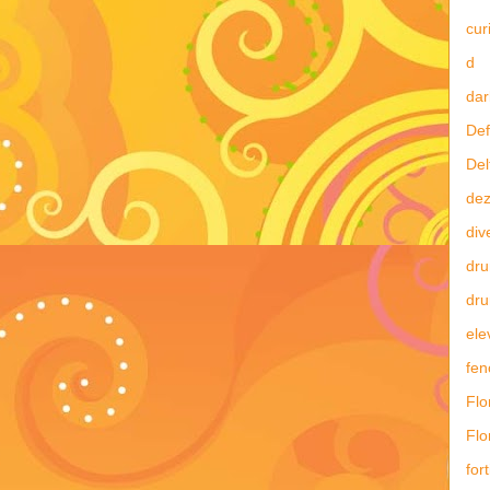
curi
d
dar
Def
Del
dez
div
dru
dru
ele
fe
Flo
Flo
fort