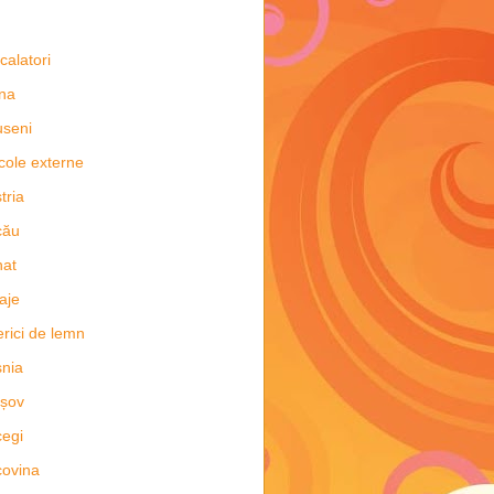
 calatori
na
seni
icole externe
tria
cău
nat
aje
erici de lemn
nia
șov
egi
ovina