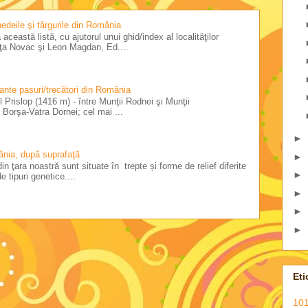
 nedeile şi târgurile din România
această listă, cu ajutorul unui ghid/index al localităţilor
riţa Novac şi Leon Magdan, Ed....
tante pasuri/trecători din România
 Prislop (1416 m) - între Munţii Rodnei şi Munţii
Borşa-Vatra Dornei; cel mai ...
►
ânia, după suprafaţă
►
in ţara noastră sunt situate în trepte și forme de relief diferite
►
e tipuri genetice....
►
►
►
Eti
101