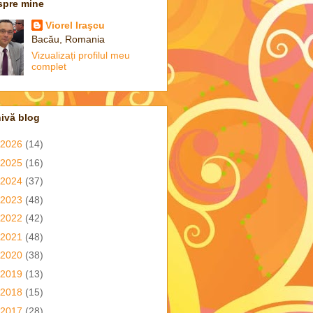
spre mine
Viorel Iraşcu
Bacău, Romania
Vizualizați profilul meu
complet
ivă blog
2026
(14)
2025
(16)
2024
(37)
2023
(48)
2022
(42)
2021
(48)
2020
(38)
2019
(13)
2018
(15)
2017
(28)