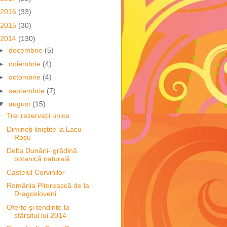
2016
(33)
2015
(30)
2014
(130)
►
decembrie
(5)
►
noiembrie
(4)
►
octombrie
(4)
►
septembrie
(7)
▼
august
(15)
Trei rezervații unice
Dimineți liniștite la Lacu
Roșu
Delta Dunării- grădină
botanică naturală
Castelul Corvinilor
România Pitorească de la
Dragosloveni
Oferte și tendințe la
sfârșitul lui 2014