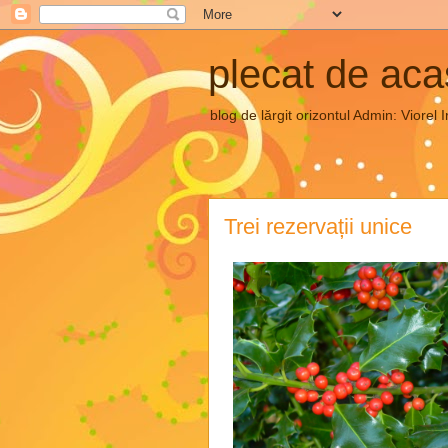
plecat de ac
blog de lărgit orizontul Admin: Vior
Trei rezervații unice