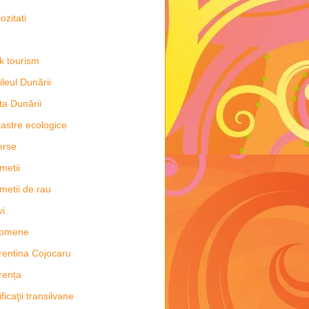
ozitati
k tourism
ileul Dunării
ta Dunării
astre ecologice
erse
metii
metii de rau
vi
nomene
rentina Cojocaru
rența
ificaţii transilvane