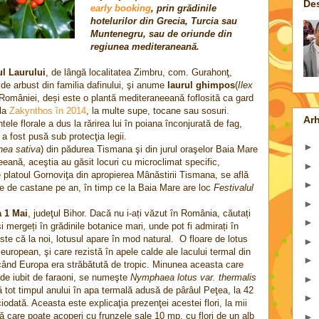
De
early booking
, prin grădinile
hotelurilor din Grecia, Turcia sau
Muntenegru, sau de oriunde din
regiunea mediteraneană.
ul Laurului
, de lângă localitatea Zimbru, com. Gurahonţ,
de arbust din familia dafinului, şi anume
laurul ghimpos
(
Ilex
ul României, deși este o plantă mediteraneeană foflosită ca gard
ula
Zakynthos în 2014
, la multe supe, tocane sau sosuri.
Arh
tele florale a dus la rărirea lui în poiana înconjurată de fag,
 fost pusă sub protecţia legii.
►
nea sativa
) din pădurea Tismana şi din jurul oraşelor Baia Mare
eeană, aceştia au găsit locuri cu microclimat specific,
►
Pe platoul Gornoviţa din apropierea Mânăstirii Tismana, se află
►
 de castane pe an, în timp ce la Baia Mare are loc
Festivalul
►
a 1 Mai
, judeţul Bihor. Dacă nu i-ați văzut în România, căutați
►
 mergeți în grădinile botanice mari, unde pot fi admirați în
te că la noi, lotusul apare în mod natural. O floare de lotus
►
european, şi care rezistă în apele calde ale lacului termal din
►
 când Europa era străbătută de tropic. Minunea aceasta care
t de iubit de faraoni, se numeşte
Nymphaea lotus var. thermalis
►
ot timpul anului în apa termală adusă de pârâul Peţea, la 42
►
odată. Aceasta este explicaţia prezenţei acestei flori, la mii
tă care poate acoperi cu frunzele sale 10 mp, cu flori de un alb
►