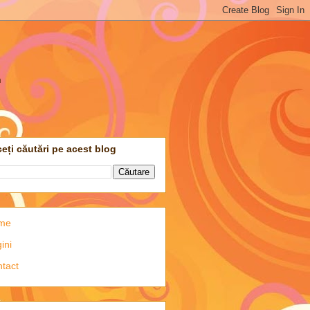
m
eți căutări pe acest blog
me
ini
tact