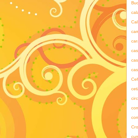
Buc
ca
Cal
ca
car
ca
cas
cas
Ce
cet
circ
con
con
Cro
cu