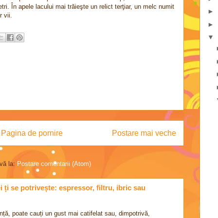
i. În apele lacului mai trăieşte un relict terţiar, un melc numit
►
 vii.
►
▼
Pagina de pornire
Postare mai veche
vă la:
Postare comentarii (Atom)
ți se potrivește: espressor, filtru, ibric sau
nță, poate cauți un gust mai catifelat sau, dimpotrivă,