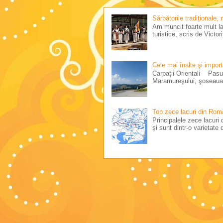
Sărbătorile tradiţionale,
Am muncit foarte mult la 
turistice, scris de Victo
Cele mai înalte şi impor
Carpaţii Orientali Pasul
Maramureşului; şoseaua 
Top zece lacuri din Rom
Principalele zece lacuri d
şi sunt dintr-o varietate d