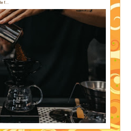
e f...