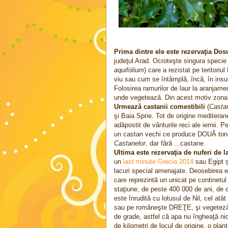
Prima dintre ele este rezervaţia Dos
judeţul Arad. Ocroteşte singura specie 
aquifolium
) care a rezistat pe teritori
viu sau cum se întâmplă, încă, în ins
Folosirea ramurilor de laur la aranjamen
unde vegetează. Din acest motiv zona a
Urmează castanii comestibili
(
Casta
şi Baia Sprie. Tot de origine mediteran
adăpostit de vânturile reci ale iernii. 
un castan vechi ce produce DOUĂ tone
Castanelor
, dar fără ...castane.
Ultima este rezervaţia de nuferi de l
un
last minute Grecia 2014
sau Egipt și
lacuri special amenajate. Deosebirea es
care reprezintă un unicat pe continetul 
staţiune, de peste 400 000 de ani, de
este înrudită cu lotusul de Nil, cel atâ
sau pe româneşte DREŢE, şi vegeteză t
de grade, astfel că apa nu îngheaţă nici
de kilometri de locul de origine, o plan