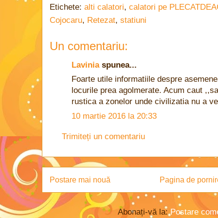
Etichete:
alti calatori
,
calatori pe PLECATDE
Cojocaru
,
Retezat
,
statiuni
Un comentariu:
Lavinia
spunea...
Foarte utile informatiile despre asemene
locurile prea agolmerate. Acum caut ,,sal
rustica a zonelor unde civilizatia nu a veni
10 martie 2016 la 20:33
Trimiteți un comentariu
Postare mai nouă
Pagina de pornir
Abonați-vă la:
Postare come