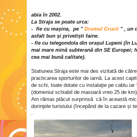
abia în 2002.
La Straja se poate urca: ​
- fie cu mașina, pe "
Drumul Crucii
" , un 
asfalt bun și priveliști faine.
- fie cu telegondola din orașul Lupeni (în L
mai mare mină subterană din SE Europei; hu
cea mai bună calitate).
Statiunea Straja este mai des vizitată de către 
practicarea sporturilor de iarnă. La acest capito
de schi, toate dotate cu instalaţie pe cablu iar
(domeniul schiabil de masoară vreo 25 de km
Am rămas plăcut surprinsă că în această mică
dorinţele turistului (începând de la cazare și t
.