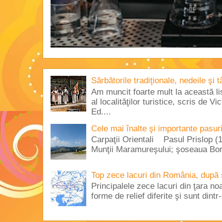
Sărbătorile tradiţionale, nedeile şi 
Am muncit foarte mult la această lis
al localităţilor turistice, scris de 
Ed....
Cele mai înalte şi importante pasur
Carpaţii Orientali Pasul Prislop (1
Munţii Maramureşului; şoseaua Borş
Top zece lacuri din România, după 
Principalele zece lacuri din ţara no
forme de relief diferite şi sunt dintr