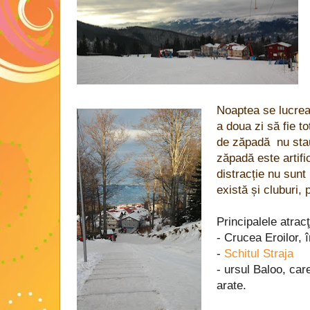
Noaptea se lucreaz
a doua zi să fie to
de zăpadă nu stau 
zăpadă este artific
distracție nu sunt 
există și cluburi, 
Principalele atracţi
- Crucea Eroilor, 
-
Schitul Straja
- ursul Baloo, car
arate.