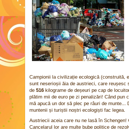
Campionii la civilizație ecologică (construită, 
sunt neserioșii ăia de austrieci, care reușesc
de
516
kilograme de deșeuri pe cap de locuitor
plătim mii de euro pe zi penalizări! Când pun 
mă apucă un dor să plec pe râuri de munte... Da
muntenii și turiștii noștri ecologiști fac legea.
Austriecii aceia care nu ne lasă în Schengen! C
Cancelarul lor are multe bube politice de rezol