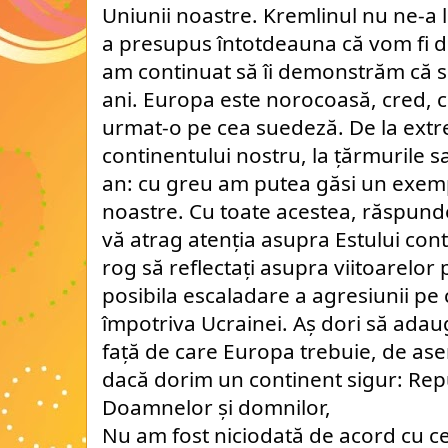
Uniunii noastre. Kremlinul nu ne-a lu
a presupus întotdeauna că vom fi divi
am continuat să îi demonstrăm că se 
ani. Europa este norocoasă, cred, c
urmat-o pe cea suedeză. De la extr
continentului nostru, la țărmurile s
an: cu greu am putea găsi un exemp
noastre. Cu toate acestea, răspund
vă atrag atenția asupra Estului cont
rog să reflectați asupra viitoarelor 
posibila escaladare a agresiunii pe 
împotriva Ucrainei. Aș dori să adaug
față de care Europa trebuie, de ase
dacă dorim un continent sigur: Re
Doamnelor și domnilor,
Nu am fost niciodată de acord cu ce