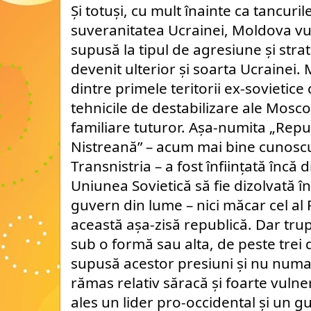
Și totuși, cu mult înainte ca tancuril
suveranitatea Ucrainei, Moldova vu
supusă la tipul de agresiune și strat
devenit ulterior și soarta Ucrainei.
dintre primele teritorii ex-sovietic
tehnicile de destabilizare ale Mosc
familiare tuturor. Așa-numita „Re
Nistreană” – acum mai bine cunosc
Transnistria – a fost înființată încă 
Uniunea Sovietică să fie dizolvată în
guvern din lume – nici măcar cel al
această așa-zisă republică. Dar trup
sub o formă sau alta, de peste trei 
supusă acestor presiuni și nu numai
rămas relativ săracă și foarte vulne
ales un lider pro-occidental și un g