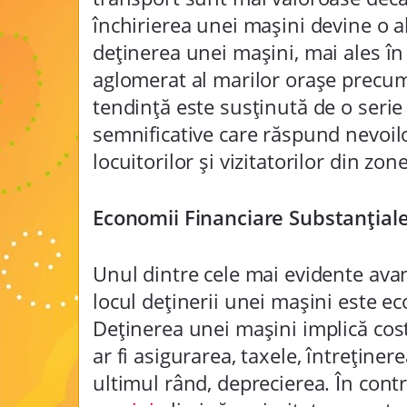
închirierea unei mașini devine o al
deținerea unei mașini, mai ales î
aglomerat al marilor orașe precum
tendință este susținută de o serie
semnificative care răspund nevoilor
locuitorilor și vizitatorilor din zo
Economii Financiare Substanțial
Unul dintre cele mai evidente avant
locul deținerii unei mașini este e
Deținerea unei mașini implică cos
ar fi asigurarea, taxele, întreținere
ultimul rând, deprecierea. În cont