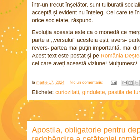
într-un trecut înșelător, sunt tulburații social
acceptă și evident nu înțeleg. Cei care te 
orice societate, răspund.
Evoluția aceasta este ca o monedă ce merg
parte a ,,versului" acesteia ești; avers- par
revers- partea mai puțin importantă, mai d
Acest text este postat și pe
România Dește
cei care aveți această viziune! Mulțumesc!
la
martie 17, 2024
Niciun comentariu:
Etichete:
curiozitati
,
gindulete
,
pastila de tu
Apostila, obligatorie pentru d
redobândire a cetăteniei româ