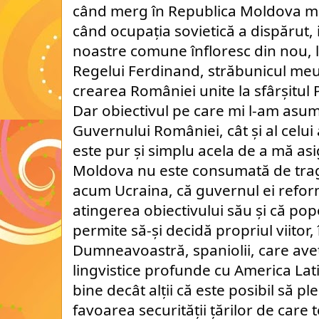
când merg în Republica Moldova mă 
când ocupația sovietică a dispărut, is
noastre comune înfloresc din nou, la
Regelui Ferdinand, străbunicul meu,
crearea României unite la sfârșitul
Dar obiectivul pe care mi l-am asumat
Guvernului României, cât și al celui
este pur și simplu acela de a mă as
Moldova nu este consumată de trag
acum Ucraina, că guvernul ei reforma
atingerea obiectivului său și că pop
permite să-și decidă propriul viitor, î
Dumneavoastră, spaniolii, care aveți 
lingvistice profunde cu America Lati
bine decât alții că este posibil să pl
favoarea securității țărilor de care t