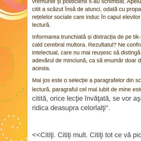
vremurile și politicienii s-au schimbat. Apelul
citit a scăzut însă de atunci, odată cu propa
rețelelor sociale care induc în capul elevil
lectură.
Informarea trunchiată și distracția de pe tik-
cald cerebral multora. Rezultatul? Ne confr
intelectual, care nu mai reușesc să distingă
adevărul de minciună, ca să enumăr doar 
acesta.
Mai jos este o selecție a paragrafelor din 
lectură, paragraful cel mai iubit de mine est
citită, orice lecţie învăţată, se vor a
ridica deasupra celorlalţi".
<<Citiţi. Citiţi mult. Citiţi tot ce vă