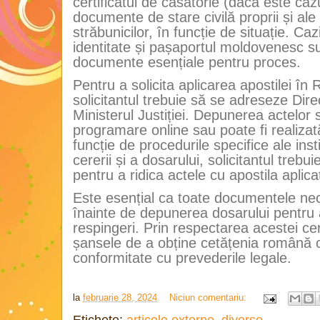
certificatul de căsătorie (dacă este caz
documente de stare civilă proprii și ale 
străbunicilor, în funcție de situație. Cazi
identitate și pașaportul moldovenesc 
documente esențiale pentru proces.
Pentru a solicita aplicarea apostilei în
solicitantul trebuie să se adreseze Dire
Ministerul Justiției. Depunerea actelor 
programare online sau poate fi realizată
funcție de procedurile specifice ale ins
cererii și a dosarului, solicitantul treb
pentru a ridica actele cu apostila aplica
Este esențial ca toate documentele nec
înainte de depunerea dosarului pentru a
respingeri. Prin respectarea acestei ceri
șansele de a obține cetățenia română c
conformitate cu prevederile legale.
la
februarie 28, 2024
Niciun comentariu: