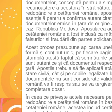
documentelor, concepută pentru a simpl
recunoaștere a acestora în străinătate.
redobândire a cetățeniei române, apost
esențială pentru a confirma autenticitate
documentelor emise în țara de origine a 
caz, Republica Moldova. Apostilarea ac
cetățeniei române a fost inclusă ca mă
falsurilor și fraudării din partea solicita
Acest proces presupune aplicarea unei
formă și conținut unic, pe fiecare pag
ștampilă atestă faptul că semnăturile și
sunt autentice și că documentul respecti
țară. Apostila trebuie să fie aplicată atâ
stare civilă, cât și pe copiile legalizate 
documentele nu sunt considerate valide
română va fi respins sau se va tergiver
completare dosar.
În ceea ce privește actele necesare pe
redobândire a cetățeniei române în baz
cetățeniei române, acestea includ certif