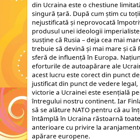
din Ucraina este o chestiune limitat
singură țară. După cum știm cu toții,
nejustificată și neprovocată împotri
produsul unei ideologii imperialiste
susține că Rusia – deja cea mai ma
trebuie să devină și mai mare și că 
sferă de influență în Europa. Națiun
eforturile de autoapărare ale Ucra
acest lucru este corect din punct d
justificat din punct de vedere legal, 
victorie a Ucrainei este esențială p
întregului nostru continent. Iar Fin
să se alăture NATO pentru că au înț
întâmplă în Ucraina răstoarnă toate
anterioare cu privire la aranjamente
apărare europene.