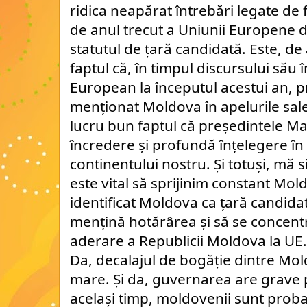
ridica neapărat întrebări legate de f
de anul trecut a Uniunii Europene 
statutul de țară candidată. Este, d
faptul că, în timpul discursului său 
European la începutul acestui an, p
menționat Moldova în apelurile sale
lucru bun faptul că președintele Ma
încredere și profundă înțelegere în 
continentului nostru. Și totuși, mă 
este vital să sprijinim constant Mo
identificat Moldova ca țară candidată
mențină hotărârea și să se concent
aderare a Republicii Moldova la UE.
Da, decalajul de bogăție dintre Mo
mare. Și da, guvernarea are grave p
același timp, moldovenii sunt probab