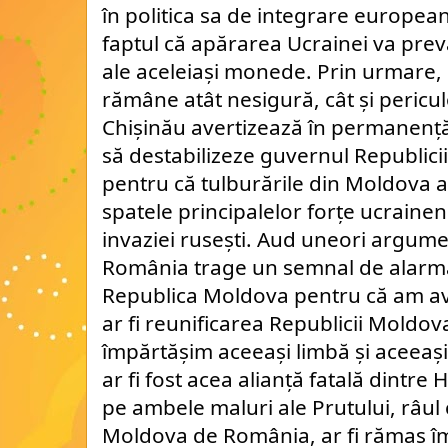
în politica sa de integrare europea
faptul că apărarea Ucrainei va prev
ale aceleiași monede. Prin urmare, 
rămâne atât nesigură, cât și pericul
Chișinău avertizează în permanență
să destabilizeze guvernul Republici
pentru că tulburările din Moldova ar
spatele principalelor forțe ucraine
invaziei rusești. Aud uneori argume
România trage un semnal de alarmă
Republica Moldova pentru că am a
ar fi reunificarea Republicii Moldo
împărtășim aceeași limbă și aceeași 
ar fi fost acea alianță fatală dintre H
pe ambele maluri ale Prutului, râul
Moldova de România, ar fi rămas î