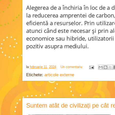
Alegerea de a închiria în loc de a 
la reducerea amprentei de carbon
eficientă a resurselor. Prin utiliz
atunci când este necesar și prin 
economice sau hibride, utilizatori
pozitiv asupra mediului.
la
februarie 11, 2024
Un comentariu:
Etichete:
articole externe
Suntem atât de civilizați pe cât 