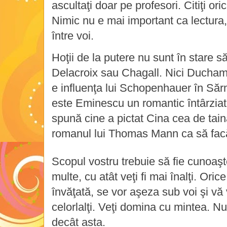
ascultaţi doar pe profesori. Citiţi or
Nimic nu e mai important ca lectura,
între voi.
Hoţii de la putere nu sunt în stare 
Delacroix sau Chagall. Nici Ducham
e influenţa lui Schopenhauer în Sărm
este Eminescu un romantic întârziat.
spună cine a pictat Cina cea de tain
romanul lui Thomas Mann ca să fac
Scopul vostru trebuie să fie cunoaşt
multe, cu atât veţi fi mai înalţi. Orice 
învăţată, se vor aşeza sub voi şi vă
celorlalţi. Veţi domina cu mintea. N
decât asta.