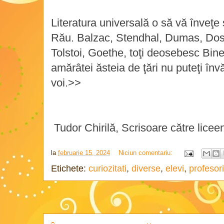
Literatura universală o să vă înveţe
Rău. Balzac, Stendhal, Dumas, Dost
Tolstoi, Goethe, toţi deosebesc Bin
amărâtei ăsteia de ţări nu puteţi învă
voi.>>
Tudor Chirilă, Scrisoare către liceen
la
februarie 15, 2024
Niciun comentariu:
Etichete:
curiozitati
,
diverse
,
elevi
,
profesori