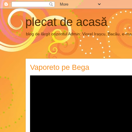
plecat de acasă
blog de lărgit orizontul Admin: Viorel Irașcu, Bacău, e
Vaporeto pe Bega