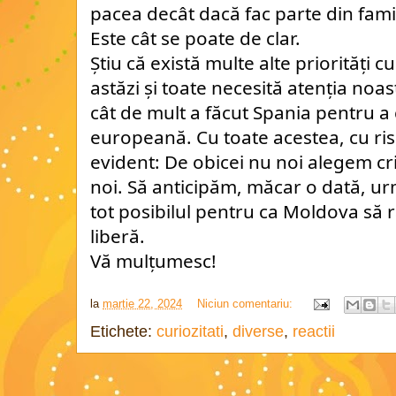
pacea decât dacă fac parte din fam
Este cât se poate de clar.
Știu că există multe alte priorități
astăzi și toate necesită atenția noa
cât de mult a făcut Spania pentru a
europeană. Cu toate acestea, cu ris
evident: De obicei nu noi alegem cri
noi. Să anticipăm, măcar o dată, u
tot posibilul pentru ca Moldova să 
liberă.
Vă mulțumesc!
la
martie 22, 2024
Niciun comentariu:
Etichete:
curiozitati
,
diverse
,
reactii