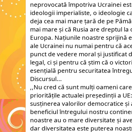
neprovocată împotriva Ucrainei es
ideologii imperialiste, o ideologie c
deja cea mai mare țară de pe Pămân
mai mare și că Rusia are dreptul la 
Europa. Națiunile noastre sprijină 
ale Ucrainei nu numai pentru că ace
punct de vedere moral și justificat
legal, ci și pentru că știm că o victo
esențială pentru securitatea întregu
Discursul...
,,Nu cred că sunt mulți oameni care
prioritățile actualei președinții a U
susținerea valorilor democratice și a
beneficiul întregului nostru continen
noastre au o mare diversitate și ave
dar diversitatea este puterea noastr