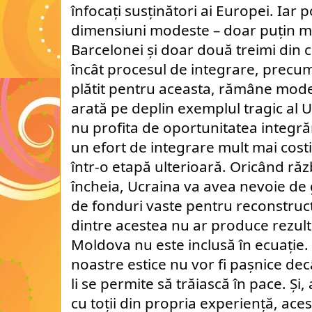
înfocați susținători ai Europei. Iar 
dimensiuni modeste – doar puțin m
Barcelonei și doar două treimi din c
încât procesul de integrare, precum
plătit pentru aceasta, rămâne mode
arată pe deplin exemplul tragic al U
nu profita de oportunitatea integr
un efort de integrare mult mai costi
într-o etapă ulterioară. Oricând răz
încheia, Ucraina va avea nevoie de g
de fonduri vaste pentru reconstruc
dintre acestea nu ar produce rezul
Moldova nu este inclusă în ecuație. 
noastre estice nu vor fi pașnice dec
li se permite să trăiască în pace. Ș
cu toții din propria experiență, ace