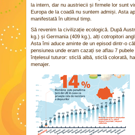
la intern, dar nu austriecii și firmele lor sunt v
Europa de la coadă nu suntem admiși. Asta apr
manifestată în ultimul timp.
Să revenim la civilizație ecologică. După Au
kg.) și Germania (409 kg.), alți cotropitori ang
Asta îmi aduce aminte de un episod dintr-o căl
pensiunea unde eram cazați se aflau 7 pubele s
înțelesul tuturor: sticlă albă, sticlă colorată, ha
menajer.