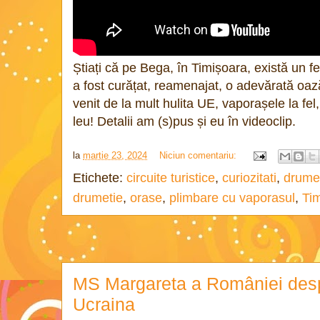
Știați că pe Bega, în Timișoara, există un fe
a fost curățat, reamenajat, o adevărată oaz
venit de la mult hulita UE, vaporașele la fel,
leu! Detalii am (s)pus și eu în videoclip.
la
martie 23, 2024
Niciun comentariu:
Etichete:
circuite turistice
,
curiozitati
,
drumet
drumetie
,
orase
,
plimbare cu vaporasul
,
Ti
MS Margareta a României desp
Ucraina