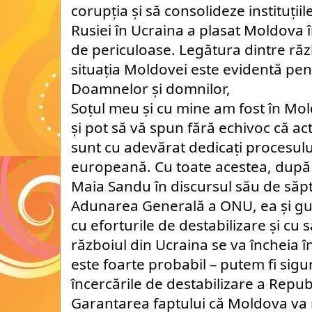
corupția și să consolideze instituții
Rusiei în Ucraina a plasat Moldova
de periculoase. Legătura dintre răz
situația Moldovei este evidentă pen
Doamnelor și domnilor,
Soțul meu și cu mine am fost în M
și pot să vă spun fără echivoc că actu
sunt cu adevărat dedicați procesulu
europeană. Cu toate acestea, după
Maia Sandu în discursul său de săp
Adunarea Generală a ONU, ea și guv
cu eforturile de destabilizare și cu 
războiul din Ucraina se va încheia 
este foarte probabil – putem fi sigu
încercările de destabilizare a Repub
Garantarea faptului că Moldova va