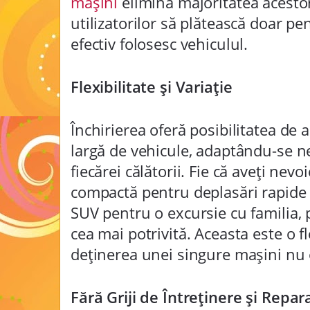
mașini
elimină majoritatea acesto
utilizatorilor să plătească doar pe
efectiv folosesc vehiculul.
Flexibilitate și Variație
Închirierea oferă posibilitatea de a
largă de vehicule, adaptându-se ne
fiecărei călătorii. Fie că aveți nev
compactă pentru deplasări rapide 
SUV pentru o excursie cu familia, 
cea mai potrivită. Aceasta este o fl
deținerea unei singure mașini nu 
Fără Griji de Întreținere și Repara