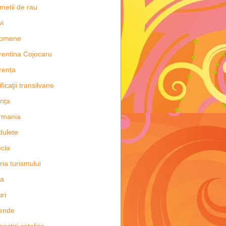
metii de rau
vi
nomene
rentina Cojocaru
rența
ificaţii transilvane
nța
rmania
dulete
cia
oria turismului
ia
uri
ende
astiri catolice