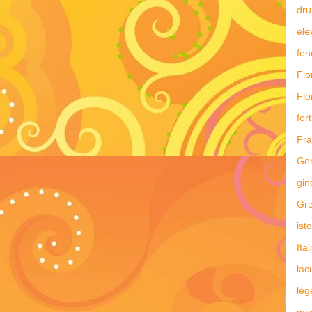
dru
ele
fe
Flo
Flo
fort
Fra
Ge
gin
Gre
ist
Ital
lac
leg
man