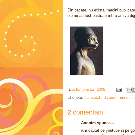
Din pacate, nu exista imagini publicat
ele nu au fost pastrate într-o arhiva dig
la
octombrie 22, 2009
Etichete:
curiozitati
,
diverse
,
monstrii 
2 comentarii:
Anonim spunea...
Am cautat pe youtube si pe goo