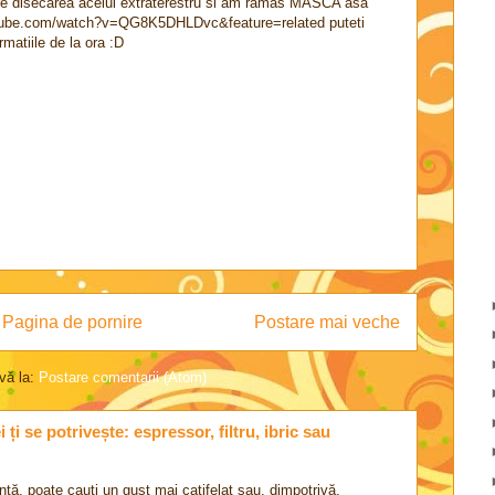
re disecarea acelui extraterestru si am ramas MASCA asa
utube.com/watch?v=QG8K5DHLDvc&feature=related puteti
matiile de la ora :D
Pagina de pornire
Postare mai veche
vă la:
Postare comentarii (Atom)
ți se potrivește: espressor, filtru, ibric sau
nță, poate cauți un gust mai catifelat sau, dimpotrivă,