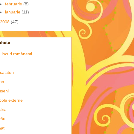
►
februarie
(8)
►
ianuarie
(11)
2008
(47)
chete
 locuri românești
 calatori
na
seni
icole externe
tria
cău
nat