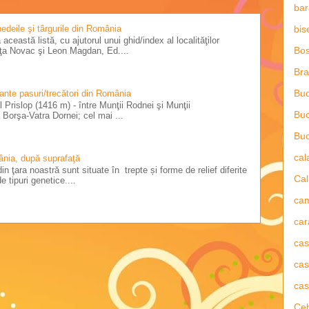
bar
bis
 nedeile şi târgurile din România
această listă, cu ajutorul unui ghid/index al localităţilor
Bos
riţa Novac şi Leon Magdan, Ed....
Bra
Buc
tante pasuri/trecători din România
 Prislop (1416 m) - între Munţii Rodnei şi Munţii
Buc
Borşa-Vatra Dornei; cel mai ...
Buc
ca
ânia, după suprafaţă
in ţara noastră sunt situate în trepte și forme de relief diferite
Cal
e tipuri genetice....
ca
car
ca
cas
cas
Ce