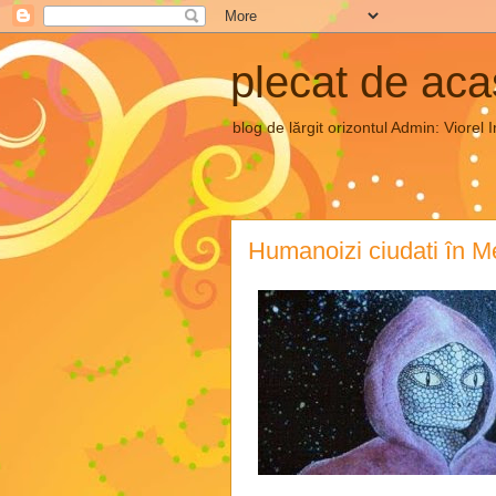
plecat de ac
blog de lărgit orizontul Admin: Vior
Humanoizi ciudati în M