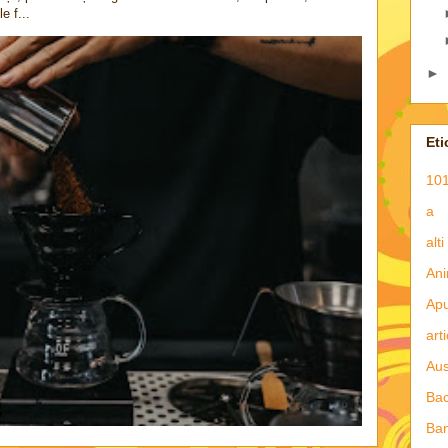
e f...
►
Eti
101
a
alti
Ani
Apu
art
Aus
Ba
Ba