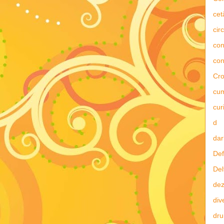
cet
circ
con
con
Cro
cu
curi
d
dar
Def
Del
dez
div
dru