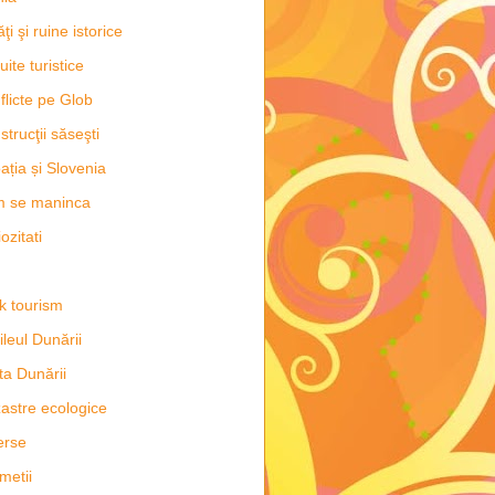
ăţi şi ruine istorice
uite turistice
flicte pe Glob
strucţii săseşti
ația și Slovenia
m se maninca
ozitati
k tourism
ileul Dunării
ta Dunării
astre ecologice
erse
metii