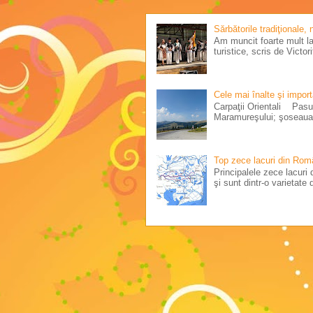
Sărbătorile tradiţionale,
Am muncit foarte mult la 
turistice, scris de Victo
Cele mai înalte şi impor
Carpaţii Orientali Pasul
Maramureşului; şoseaua 
Top zece lacuri din Rom
Principalele zece lacuri d
şi sunt dintr-o varietate d