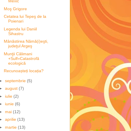
Mexic
Moş Grigore
Cetatea lui Tepeş de la
Poienari
Legenda lui Daniil
Sihastru
Mânăstirea Nămă(i)eşti,
judeţul Argeş
Munţii Călimani
+Sulf=Catastrofă
ecologică
Recunoașteți locația?
►
septembrie
(5)
►
august
(7)
►
iulie
(2)
►
iunie
(6)
►
mai
(12)
►
aprilie
(13)
►
martie
(13)