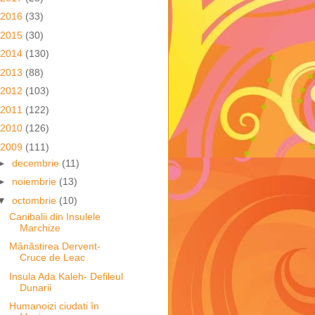
2016
(33)
2015
(30)
2014
(130)
2013
(88)
2012
(103)
2011
(122)
2010
(126)
2009
(111)
►
decembrie
(11)
►
noiembrie
(13)
▼
octombrie
(10)
Canibalii din Insulele
Marchize
Mânăstirea Dervent-
Cruce de Leac
Insula Ada Kaleh- Defileul
Dunarii
Humanoizi ciudati în