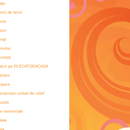
aje
erici de lemn
nia
șov
egi
ovina
urești
latori pe PLECATDEACASA
imani
mpare
acterizari unitati de relief
scade
e memoriale
tele
hia