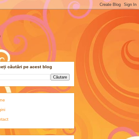
m
eți căutări pe acest blog
me
ini
tact