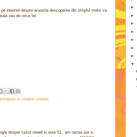
►
e pe internet despre aceasta descoperire din simplul motiv ca
►
itala sau de orice fel.
►
►
►
►
►
▼
antropoizi si creaturi ciudate
gle despre cazut rowell si area 51...am ramas pur si