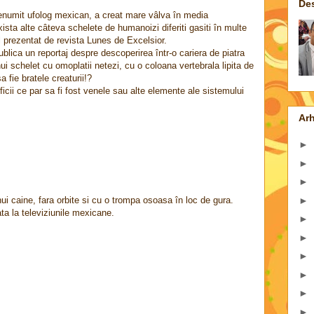
De
renumit ufolog mexican, a creat mare vâlva în media
exista alte câteva schelete de humanoizi diferiti gasiti în multe
l prezentat de revista Lunes de Excelsior.
lica un reportaj despre descoperirea într-o cariera de piatra
ui schelet cu omoplatii netezi, cu o coloana vertebrala lipita de
a fie bratele creaturii!?
ficii ce par sa fi fost venele sau alte elemente ale sistemului
Arh
►
►
►
►
i caine, fara orbite si cu o trompa osoasa în loc de gura.
ta la televiziunile mexicane.
►
►
►
►
►
►