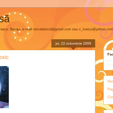
asă
el Irașcu, Bacău, e-mail viocalatorul@gmail.com sau v_irascu@yahoo.co
joi, 22 octombrie 2009
Fac
exic
Ho
Pag
Con