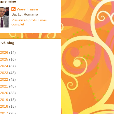
spre mine
Viorel Iraşcu
Bacău, Romania
Vizualizați profilul meu
complet
ivă blog
2026
(14)
2025
(16)
2024
(37)
2023
(48)
2022
(42)
2021
(48)
2020
(38)
2019
(13)
2018
(15)
2017
(28)