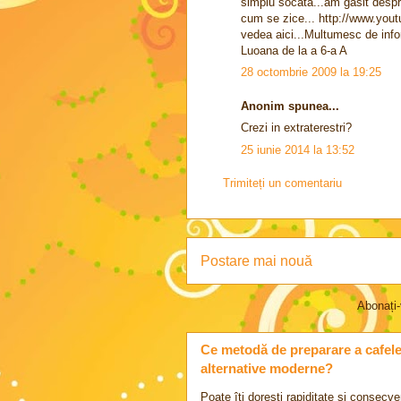
simplu socata...am gasit desp
cum se zice... http://www.yo
vedea aici...Multumesc de infor
Luoana de la a 6-a A
28 octombrie 2009 la 19:25
Anonim spunea...
Crezi in extraterestri?
25 iunie 2014 la 13:52
Trimiteți un comentariu
Postare mai nouă
Abonați-
Ce metodă de preparare a cafelei 
alternative moderne?
Poate îți dorești rapiditate și consecve