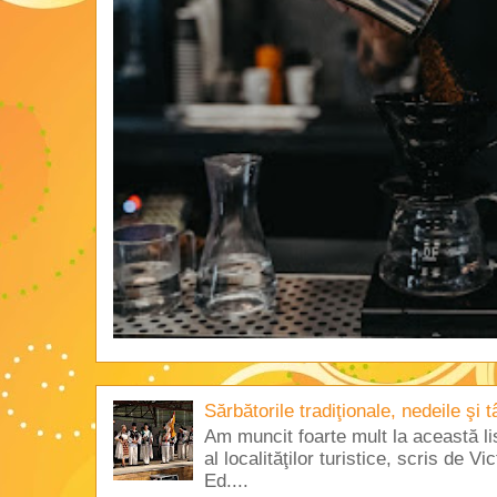
Sărbătorile tradiţionale, nedeile şi 
Am muncit foarte mult la această lis
al localităţilor turistice, scris de 
Ed....