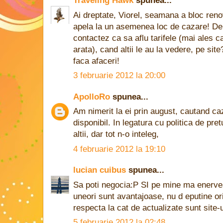
Traveling Hawk
spunea...
Ai dreptate, Viorel, seamana a bloc reno
apela la un asemenea loc de cazare! De
contactez ca sa aflu tarifele (mai ales 
arata), cand altii le au la vedere, pe sit
faca afaceri!
3 februarie 2012 la 20:00
ApolloRo
spunea...
Am nimerit la ei prin august, cautand ca
disponibil. In legatura cu politica de pre
altii, dar tot n-o inteleg,
4 februarie 2012 la 19:10
lucian cuibus
spunea...
Sa poti negocia:P SI pe mine ma enervea
uneori sunt avantajoase, nu d eputine ori
respecta la cat de actualizate sunt site-ur
5 februarie 2012 la 02:48