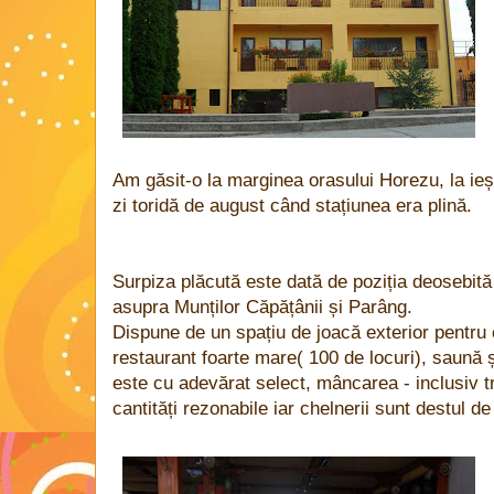
Am găsit-o la marginea orasului Horezu, la ieși
zi toridă de august când stațiunea era plină.
Surpiza plăcută este dată de poziția deosebită ș
asupra Munților Căpățânii și Parâng.
Dispune de un spațiu de joacă exterior pentru 
restaurant foarte mare( 100 de locuri), saună ș
este cu adevărat select, mâncarea - inclusiv tr
cantități rezonabile iar chelnerii sunt destul de