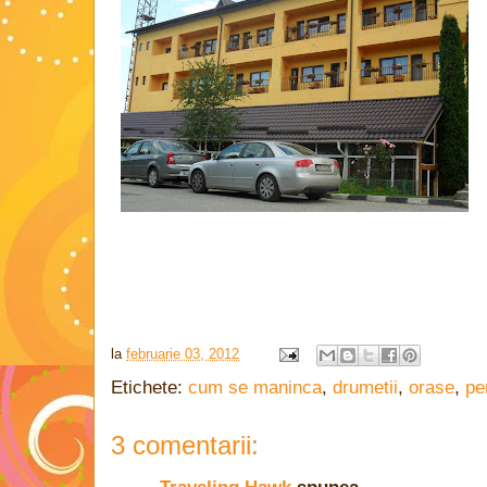
la
februarie 03, 2012
Etichete:
cum se maninca
,
drumetii
,
orase
,
pe
3 comentarii: