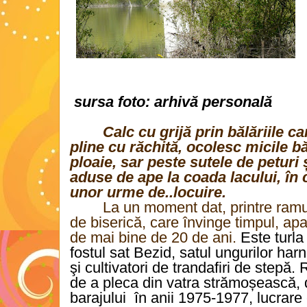
sursa foto: arhivă personală
Calc cu grijă prin bălăriile c
pline cu răchită, ocolesc micile b
ploaie, sar peste sutele de peturi
aduse de ape la coada lacului, în 
unor urme de..locuire.
La un moment dat, printre ramur
de biserică, care învinge timpul, apa 
de mai bine de 20 de ani.
Este turla 
fostul sat Bezid, satul ungurilor harnic
şi cultivatori de trandafiri de stepă. 
de a pleca din vatra strămoșească, 
barajului
în anii 1975-1977, lucrare