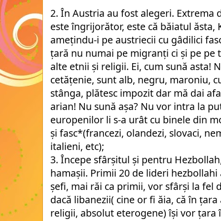
2. În Austria au fost alegeri. Extrema 
este îngrijorător, este că băiatul ăsta, 
amețindu-i pe austriecii cu gâdilici fas
țară nu numai pe migranți ci și pe pe t
alte etnii și religii. Ei, cum sună ast
cetățenie, sunt alb, negru, maroniu, 
stânga, plătesc impozit dar mă dai af
arian! Nu sună așa? Nu vor intra la put
europenilor li s-a urât cu binele din 
și fasc*(francezi, olandezi, slovaci, ne
italieni, etc);
3. Începe sfârșitul și pentru Hezbollah
hamașii. Primii 20 de lideri hezbollahi a
șefi, mai răi ca primii, vor sfârși la f
dacă libanezii( cine or fi ăia, că în țara
religii, absolut eterogene) își vor țara 