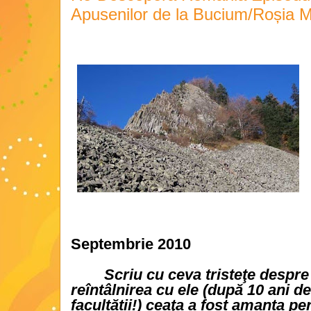
Apusenilor de la Bucium/Roșia 
Septembrie 2010
Scriu cu ceva tristeţe despre
reîntâlnirea cu ele (după 10 ani d
facultății!) ceaţa a fost amanta pe