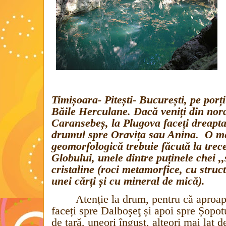
Timișoara- Pitești- București, pe por
Băile Herculane. Dacă veniți din nord
Caransebeș, la Plugova faceți dreapta
drumul spre Oravița sau Anina.
O me
geomorfologică trebuie făcută la trec
Globului, unele dintre puținele chei ,,
cristaline (roci metamorfice, cu struc
unei cărți și cu mineral de mică).
Atenție la drum, pentru că aproap
faceți spre Dalboşeţ și apoi spre Șopo
de țară, uneori îngust, alteori mai lat 