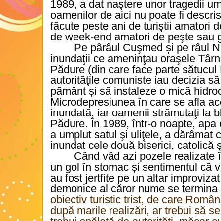
1989, a dat naştere unor tragedii
oamenilor de aici nu poate fi descri
făcute peste ani de turiştii amatori de
de week-end amatori de peşte sau g
Pe pârâul Cuşmed și pe râul N
inundaţii ce ameninţau oraşele Târ
Pădure (din care face parte sătucul
autorităţile comuniste iau decizia să
pământ și să instaleze o mică hidroc
Microdepresiunea în care se afla aces
inundată, iar oamenii strămutaţi la 
Pădure. În 1989, într-o noapte, apa
a umplut satul şi uliţele, a dărâmat c
inundat cele două biserici, catolică 
Când văd azi pozele realizate î
un gol în stomac și sentimentul că v
au fost jertfite pe un altar improvizat
demonice al căror nume se termina in
obiectiv turistic trist, de care Româ
după marile realizări, ar trebui să se