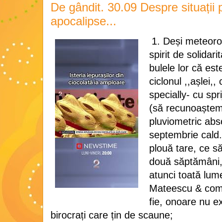
De gândit. 30.09 Despre situații p
apocalipse...
1. Deși meteorolo
spirit de solidari
bulele lor că est
ciclonul ,,așlei,
specially- cu spri
(să recunoaștem!
pluviometric abs
septembrie cald. 
plouă tare, ce să
două săptămâni
atunci toată lu
Mateescu & comp
fie, onoare nu ex
birocrați care țin de scaune;