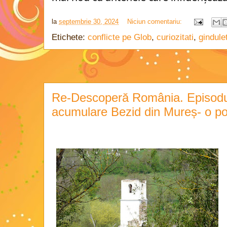
la
septembrie 30, 2024
Niciun comentariu:
Etichete:
conflicte pe Glob
,
curiozitati
,
gindule
Re-Descoperă România. Episodul
acumulare Bezid din Mureș- o pov