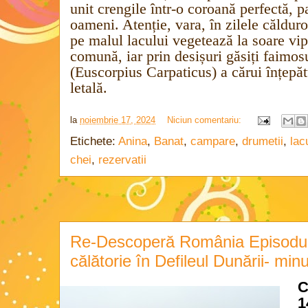
unit crengile într-o coroană perfectă, p
oameni. Atenție, vara, în zilele călduro
pe malul lacului vegetează la soare
vi
comună, iar prin desișuri găsiți faimo
(Euscorpius Carpaticus) a cărui înțepătu
letală.
la
noiembrie 17, 2024
Niciun comentariu:
Etichete:
Anina
,
Banat
,
campare
,
drumetii
,
lac
chei
,
rezervatii
Re-Descoperă România Episodul
călătorie în Defileul Dunării- minu
C
1