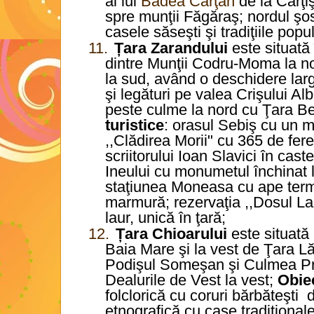
al lui
Badea Cârţan
de la Cârţi
spre munţii Făgăraş; nordul şo
casele săseşti şi tradiţiile popu
11.
Țara Zarandului
este situată
dintre Munţii Codru-Moma la no
la sud, având o deschidere la
şi legături pe valea Crişului Alb
peste culme la nord cu Ţara Be
turistice
: orasul Sebiş cu un 
,,Clădirea Morii" cu 365 de fer
scriitorului Ioan Slavici în cas
Ineului cu monumetul închinat 
staţiunea Moneasa cu ape term
marmură; rezervaţia ,,Dosul La
laur, unică în ţară;
12.
Țara Chioarului
este situată
Baia Mare şi la vest de Ţara L
Podişul Someşan şi Culmea Prel
Dealurile de Vest la vest;
Obiec
folclorică cu coruri bărbăteşti
d
etnografică cu case tradiţionale