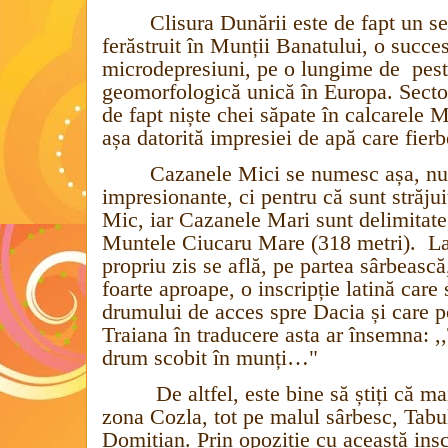
Clisura Dunării este de fapt un se
ferăstruit în Munții Banatului, o succes
microdepresiuni, pe o lungime de
pes
geomorfologică unică în Europa. Secto
de fapt niște chei săpate în calcarele 
așa datorită impresiei de apă care fierb
Cazanele Mici se numesc așa, nu 
impresionante, ci pentru că sunt străj
Mic, iar Cazanele Mari sunt delimitat
Muntele Ciucaru Mare (318 metri).
La
propriu zis se află, pe partea sârbească
foarte aproape, o inscripție latină care 
drumului de acces spre Dacia și care 
Traiana î
n traducere asta ar însemna: ,,
drum scobit în munți…"
De altfel, este bine să știți că ma
zona Cozla, tot pe malul sârbesc, Tabula
Domitian. Prin opoziție cu această insc