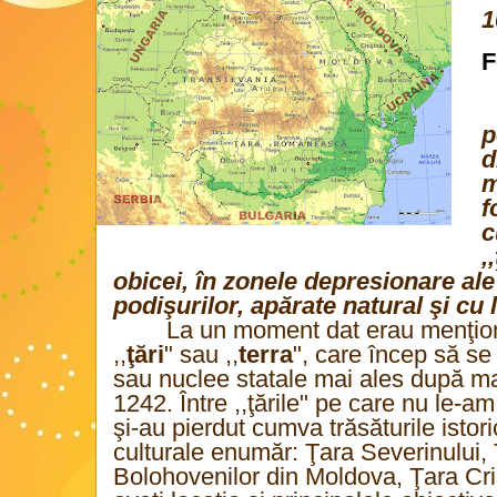
1
F
p
d
m
f
c
,,
obicei, în zonele depresionare al
podişurilor, apărate natural şi cu
La un moment dat erau menţio
,,
ţări
" sau ,,
terra
", care încep să se
sau nuclee statale mai ales după ma
1242. Între ,,ţările" pe care nu le-a
şi-au pierdut cumva trăsăturile istori
culturale enumăr: Ţara Severinului, 
Bolohovenilor din Moldova, Ţara Crişu