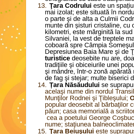
13.
Ţara Codrului
este un spațiu
mai izolat; este situată în nordu
o parte şi de alta a Culmii Codr
munte din șisturi cristaline, c
kilometri, este mărginită la su
Silvaniei, la vest de treptele ma
coboară spre Câmpia Someşului
Depresiunea Baia Mare şi de Ţ
turistice
deosebite nu are, doa
tradiţiile şi obiceiurile unei po
şi mândre, într-o zonă apărată 
de fag şi stejar; multe biserici 
14.
Țara Năsăudului
se suprapu
acelaşi nume din nordul Transil
Munţilor Rodnei şi Ţibleşului;
O
popular deosebit al bărbaţilor 
păun; casa memorială a scriitor
cea a poetului George Coşbuc î
nume; staţiunea balneoclimate
15.
Ţara Beiuşului
este suprapu