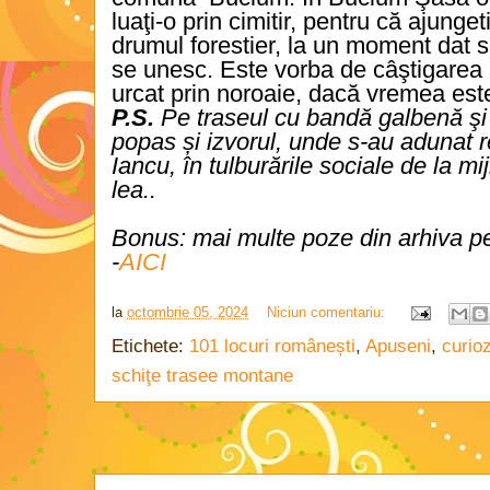
luaţi-o prin cimitir, pentru că ajunge
drumul forestier, la un moment dat s
se unesc. Este vorba de câştigarea 
urcat prin noroaie, dacă vremea es
P.S.
Pe traseul cu bandă galbenă şi r
popas și izvorul, unde s-au adunat r
Iancu, în tulburările sociale de la mi
lea..
Bonus: mai multe poze din arhiva per
-
AICI
la
octombrie 05, 2024
Niciun comentariu:
Etichete:
101 locuri românești
,
Apuseni
,
curioz
schiţe trasee montane