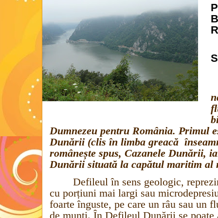
P
B
R
S
n
f
b
Dumnezeu pentru România. Primul est
Dunării (clis în limba greacă
înseamn
românește spus, Cazanele Dunării, iar
Dunării situată la capătul maritim al 
Defileul în sens geologic, reprezi
cu porțiuni mai largi sau microdepresiu
foarte înguste, pe care un râu sau un flu
de munți. În Defileul Dunării se poate