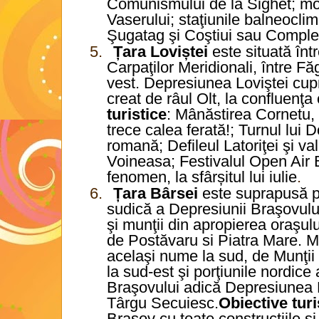
Comunismului de la Sighet; mo
Vaserului; staţiunile balneocli
Şugatag şi Coştiui sau Complex
5.
Țara Loviștei
este situată înt
Carpaţilor Meridionali, între Fă
vest. Depresiunea Loviştei cupr
creat de râul Olt, la confluenţa
turistice
: Mânăstirea Cornetu,
trece calea ferată!; Turnul lui
romană; Defileul Latoriţei şi va
Voineasa; Festivalul Open Air 
fenomen, la sfârșitul lui iulie
.
6.
Țara Bârsei
este suprapusă pe
sudică a Depresiunii Braşovului
şi munţii din apropierea oraşu
de Postăvaru si Piatra Mare. M
acelaşi nume la sud, de Munţii P
la sud-est şi porţiunile nordice
Braşovului adică Depresiunea 
Târgu Secuiesc.
Obiective turi
Braşov cu toate construcţiile şi 