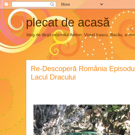
plecat de acasă
blog de lărgit orizontul Admin: Viorel Irașcu, Bacău, e
Re-Descoperă România Episodul 
Lacul Dracului