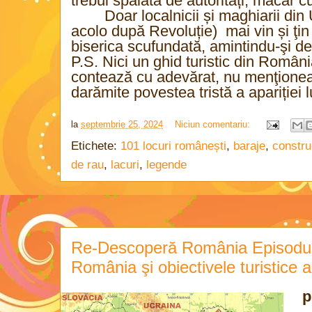
trebui spălată de autorități, măcar 
Doar localnicii și maghiarii din
acolo după Revoluție)
mai vin și ţi
biserica scufundată, amintindu-şi de
P.S. Nici un ghid turistic din Români
contează cu adevărat, nu menţioneaz
darămite povestea tristă a apariției l
la
septembrie 25, 2024
Niciun comentariu:
Etichete:
101 locuri românești
,
baraje
,
constru
de rau
,
lacuri
,
legende
Re-Descoperă România Episodul 7
România şi obiectivele turistice 
p