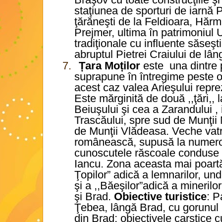
staţiunea de sporturi de iarnă 
ţărăneşti de la Feldioara, Hăr
Prejmer, ultima în patrimoniul
tradiţionale cu influente săseşt
abruptul Pietrei Craiului de lân
7.
Țara Moților
este
una dintre 
suprapune în întregime peste o
acest caz valea Arieşului reprez
Este mărginită de două ,,ţări,,
Beiuşului şi cea a Zarandului , 
Trascăului, spre sud de Munţii M
de Munţii Vlădeasa. Veche vatră
românească, supusă la numeroa
cunoscutele răscoale conduse
Iancu. Zona aceasta mai poartă
Ţopilor” adică a lemnarilor, und
şi a ,,Băeşilor”adică a mineril
şi Brad.
Obiective turistice
: P
Ţebea, lângă Brad, cu gorunul 
din Brad; obiectivele carstice c