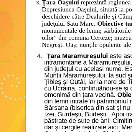
Ţara Oaşului
reprezintă regiunea
Depresiunea Oaşului, situată la p
deschidere către Dealurile şi Câmpi
judeţului Satu Mare.
Obiective tur
monumentale de lemn; sărbătorile 
oilor" din comuna Certeze; muzeul
Negreşti Oaş; nunțile opulente ale 
4.
Țara Maramureșului
este aso
intramontane a Maramureşului, 
din județul cu acelasi nume. Es
Munţii Maramureşului, la sud ş
Ţibleş şi Gutâi, iar la nord de 
cu Ucraina, continuându-se şi 
omonimă din ţara vecină.
Obiec
din lemn intrate în patrimoni
Bârsana (biserica din sat şi nu
Izei, Surdeşti, Budești.
Apoi tra
păstrate de sute de ani; Cimiti
dar şi cergile realizate aici; Me