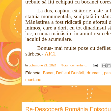
trebuie să fiți echipați cu bocanci core
La dus, capătul călătoriei este l
statuia monumentală, sculptată în stânc
Mănăstirea a fost ridicată prin efortul 
inimos, care a dorit cu tot dinadinsul s
loc, o nouă mănăstire în amintirea cele
lacului de acumulare.
Bonus- mai multe poze cu defileu
sârbesc-
AICI
la
octombrie 21, 2024
Niciun comentariu:
Etichete:
Banat
,
Defileul Dunării
,
drumetii
,
pest
montane
Re-Descoperă România Episodul