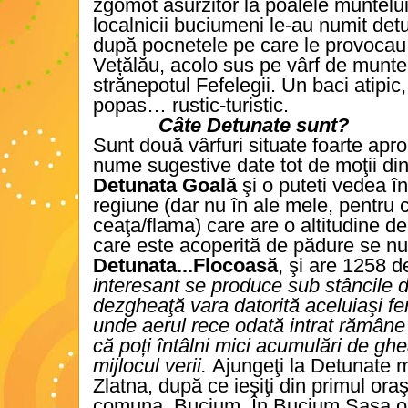
zgomot asurzitor la poalele muntelui
localnicii buciumeni le-au numit det
după pocnetele pe care le provocau
Vețălău, acolo sus pe vârf de munte
strănepotul Fefelegii. Un baci atipic
popas… rustic-turistic.
Câte Detunate sunt?
Sunt două vârfuri situate foarte apro
nume sugestive date tot de moţii d
Detunata Goală
şi o puteti vedea în
regiune (dar nu în ale mele, pentru
ceaţa/flama) care are o altitudine de
care este acoperită de pădure se n
Detunata...Flocoasă
, şi are 1258 d
interesant se produce sub stâncile 
dezgheaţă vara datorită aceluiaşi f
unde aerul rece odată intrat rămâne c
că poți întâlni mici acumulări de ghea
mijlocul verii.
Ajungeţi la Detunate 
Zlatna, după ce ieșiţi din primul oraş
comuna
Bucium. În Bucium Şasa opr