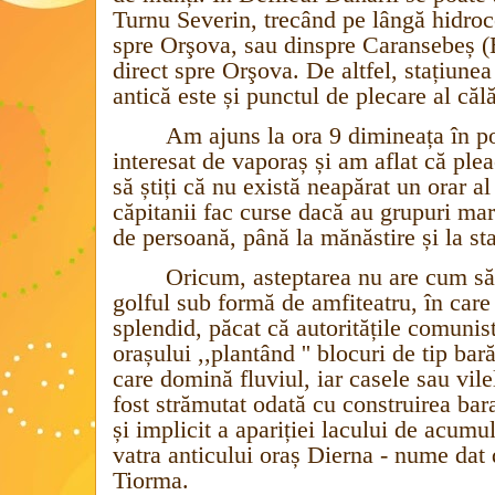
Turnu Severin, trecând pe lângă hidroce
spre Orşova, sau dinspre Caransebeș (
direct spre Orşova. De altfel, stațiune
antică este și punctul de plecare al călă
Am ajuns la ora 9 dimineața în p
interesat de vaporaș și am aflat că plea
să știți că nu există neapărat un orar al
căpitanii fac curse dacă au grupuri mari
de persoană, până la mănăstire și la sta
Oricum, asteptarea nu are cum să 
golful sub formă de amfiteatru, în care
splendid, păcat că autoritățile comunist
orașului ,,plantând '' blocuri de tip bar
care domină fluviul, iar casele sau vil
fost strămutat odată cu construirea bara
și implicit a apariției lacului de acumu
vatra anticului oraș Dierna - nume dat
Tiorma.