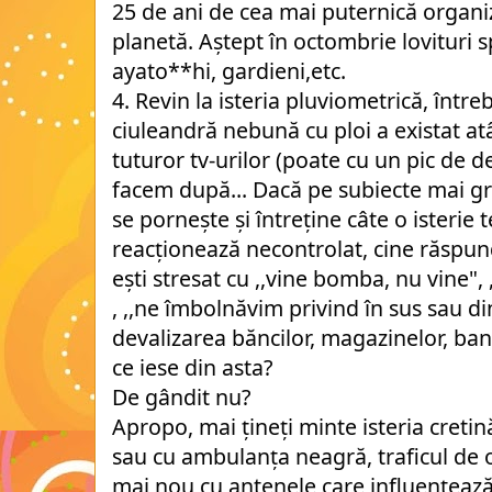
25 de ani de cea mai puternică organiz
planetă. Aștept în octombrie lovituri sp
ayato**hi, gardieni,etc.
4. Revin la isteria pluviometrică, înt
ciuleandră nebună cu ploi a existat atâ
tuturor tv-urilor (poate cu un pic de d
facem după... Dacă pe subiecte mai gr
se pornește și întreține câte o isterie
reacționează necontrolat, cine răsp
ești stresat cu ,,vine bomba, nu vine",
, ,,ne îmbolnăvim privind în sus sau din
devalizarea băncilor, magazinelor, ban
ce iese din asta?
De gândit nu?
Apropo, mai țineți minte isteria cretin
sau cu ambulanța neagră, traficul de
mai nou cu antenele care influențeaz