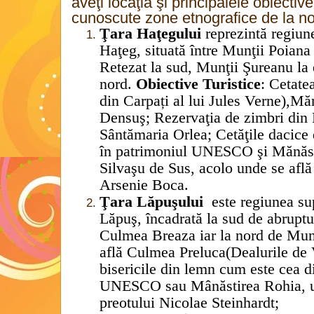
aveţi locaţia şi principalele obiective
cunoscute zone etnografice de la no
Ţara Haţegului
reprezintă regiun
Haţeg, situată între Munţii Poiana
Retezat la sud, Munţii Şureanu la e
nord.
Obiective Turistice
: Cetate
din Carpați al lui Jules Verne),Mă
Densuş; Rezervaţia de zimbri din 
Sântămaria Orlea; Cetăţile dacice 
în patrimoniul UNESCO şi Mănăsti
Silvaşu de Sus, acolo unde se află
Arsenie Boca.
Ţara Lăpuşului
este regiunea s
Lăpuş, încadrată la sud de abruptu
Culmea Breaza iar la nord de Munţi
află Culmea Preluca(Dealurile de 
bisericile din lemn cum este cea
UNESCO sau Mânăstirea Rohia, u
preotului Nicolae Steinhardt;