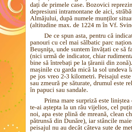
dați de primele case. Bozovici reprezi
depresiuni intramontane de aici, străb
Almăjului, după numele munților situaț
(altitudine max. de 1224 m în Vf. Svi
De ce spun asta, pentru că indica
panouri cu cel mai sălbatic parc națion
Beuşniţa,
unde suntem învățati ce să f
(nici urmă de indicator, chiar rudiment
bine să întrebați pe la țăranii din zonă
mașinile cu garda mică la sol undeva l
pe jos vreo 2-3 kilometri. Peisajul est
sau zmeură pe săturate, drumul este rel
în papuci sau sandale.
Prima mare surpriză este liniștea
te-ai aștepta la un râu vijelios, cel puț
noi, apa este plină de mreană, clean chi
pătrunsă din Dunăre), iar stâncile mai
peisajul nu au decât câteva sute de metr