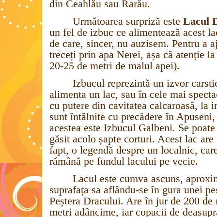
din Ceahlău sau Rarău.
Următoarea surpriză este
Lacul 
un fel de izbuc ce alimentează acest 
de care, sincer, nu auzisem. Pentru a aj
treceți prin apa Nerei, așa că atenție la
20-25 de metri de malul apei).
Izbucul reprezintă un izvor carsti
alimenta un lac, sau în cele mai spect
cu putere din cavitatea calcaroasă, la i
sunt întâlnite cu precădere în Apuseni,
acestea este Izbucul Galbeni.
Se poate
găsit acolo șapte corturi.
Acest lac are 
fapt, o legendă despre un localnic, car
rămână pe fundul lacului pe vecie.
Lacul este cumva ascuns, aproxim
suprafața sa aflându-se în gura unei pe
Peștera Dracului. Are în jur de 200 de 
metri adâncime, iar copacii de deasupra