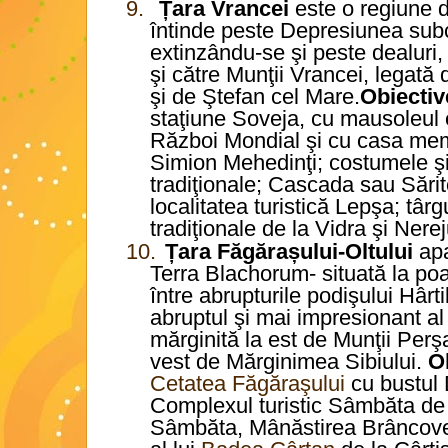
9.
Țara Vrancei
este o regiune 
întinde peste Depresiunea subc
extinzându-se şi peste dealuri,
şi către Munţii Vrancei, legată
şi de Ştefan cel Mare.
Obiectiv
staţiune Soveja, cu mausoleul e
Război Mondial şi cu casa mem
Simion Mehedinţi; costumele şi
tradiţionale; Cascada sau Sări
localitatea turistică Lepşa; târg
tradiţionale de la Vidra şi Nerej
10.
Țara Făgărașului-Oltului
apa
Terra Blachorum- situată la poa
între abrupturile podişului Hârt
abruptul şi mai impresionant al
mărginită la est de Munţii Perşa
vest de Mărginimea Sibiului.
Ob
Cetatea Făgăraşului
cu bustul
Complexul turistic Sâmbăta d
Sâmbăta, Mânăstirea Brâncov