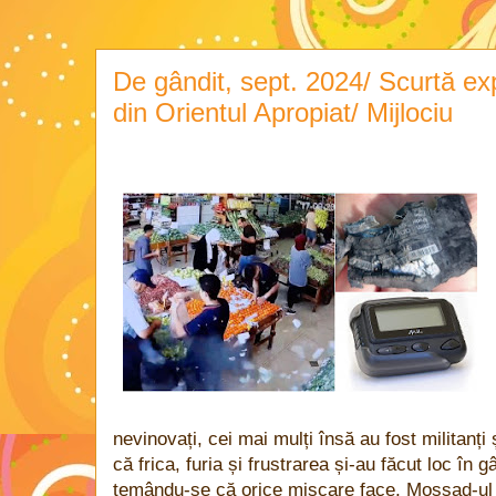
De gândit, sept. 2024/ Scurtă exp
din Orientul Apropiat/ Mijlociu
nevinovați, cei mai mulți însă au fost militanți 
că frica, furia și frustrarea și-au făcut loc în gâ
temându-se că orice mișcare face, Mossad-ul ș