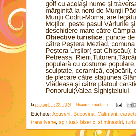
golf cu acelaşi nume și travers
mărginită la nord de Munţii Păd
Munţii Codru-Moma, are legătur
Moţilor, peste pasul Vârfurile ş
deschidere mare către Câmpia 
Obiective turistice
: puncte de
către Peştera Meziad, comuna 
Peştera Urşilor( sat Chişcău); b
Petreasa, Rieni,Tutoreni,Tărcăi
populară cu costume populare, ţ
sculptate, ceramică, cojocărit,
de plecare către staţiunea Stâ
Vlădeasa şi către platoul carst
Ponorului;Valea Sighiştelului.
la
septembrie 22, 2024
Niciun comentariu:
Etichete:
Apuseni
,
Bucovina
,
Calimani
,
caracte
transilvane
,
spiritual- biserici si minastiri
,
turi