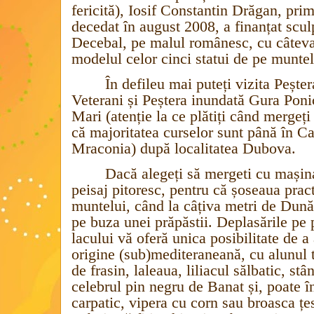
fericită), Iosif Constantin Drăgan, pri
decedat în august 2008, a finanțat sculp
Decebal, pe malul românesc, cu câteva
modelul celor cinci statui de pe munt
În defileu mai puteți vizita Peșter
Veterani și Peștera inundată Gura Poni
Mari (atenție la ce plătiți când mergeți
că majoritatea curselor sunt până în C
Mraconia) după localitatea Dubova.
Dacă alegeți să mergeti cu mașina
peisaj pitoresc, pentru că șoseaua prac
muntelui, când la câțiva metri de Dună
pe buza unei prăpăstii. Deplasările pe 
lacului vă oferă unica posibilitate de a
origine (sub)mediteraneană, cu alunul t
de frasin, laleaua, liliacul sălbatic, stâ
celebrul pin negru de Banat și, poate în
carpatic, vipera cu corn sau broasca țe