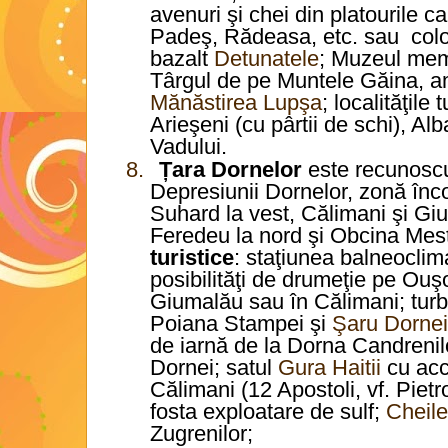
avenuri şi chei din platourile c
Padeş, Rădeasa, etc. sau col
bazalt
Detunatele
; Muzeul mem
Târgul de pe Muntele Găina, a
Mănăstirea Lupşa
; localităţile
Arieşeni (cu pârtii de schi), A
Vadului.
8.
Țara Dornelor
este recunoscut
Depresiunii Dornelor, zonă înc
Suhard la vest, Călimani şi Gi
Feredeu la nord şi Obcina Mest
turistice
: staţiunea balneoclim
posibilităţi de drumeţie pe Ouş
Giumalău sau în Călimani; turbăr
Poiana Stampei şi
Şaru Dornei
de iarnă de la Dorna Candrenil
Dornei; satul
Gura Haitii
cu acc
Călimani (12 Apostoli, vf. Pietro
fosta exploatare de sulf;
Cheile
Zugrenilor;