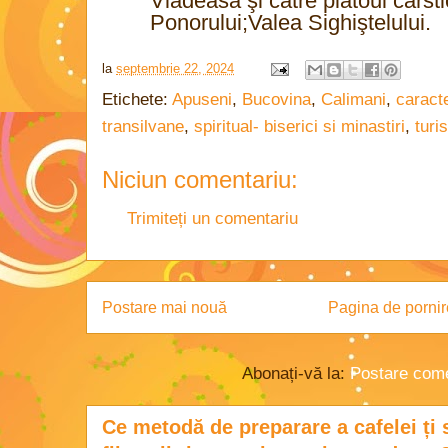
Vlădeasa şi către platoul carst
Ponorului;Valea Sighiştelului.
la
septembrie 22, 2024
Etichete:
Apuseni
,
Bucovina
,
Calimani
,
caracte
transilvane
,
spiritual- biserici si minastiri
,
turi
Niciun comentariu:
Trimiteți un comentariu
Postare mai nouă
Pagina de pornir
Abonați-vă la:
Postare come
Ce metodă de preparare a cafelei ți 