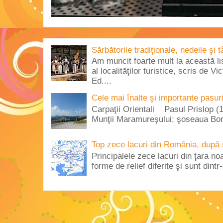
Sărbătorile tradiţionale, nedeile şi 
Am muncit foarte mult la această lis
al localităţilor turistice, scris de 
Ed....
Cele mai înalte şi importante pasur
Carpaţii Orientali Pasul Prislop (1
Munţii Maramureşului; şoseaua Borş
Top zece lacuri din România, după 
Principalele zece lacuri din ţara no
forme de relief diferite şi sunt dintr