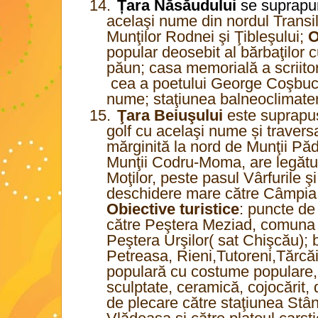
14.
Țara Năsăudului
se suprapu
acelaşi nume din nordul Transil
Munţilor Rodnei şi Ţibleşului;
O
popular deosebit al bărbaţilor 
păun; casa memorială a scriitor
cea a poetului George Coşbuc î
nume; staţiunea balneoclimate
15.
Ţara Beiuşului
este suprapu
golf cu acelaşi nume și travers
mărginită la nord de Munţii Păd
Munţii Codru-Moma, are legătur
Moţilor, peste pasul Vârfurile ş
deschidere mare către Câmpia 
Obiective turistice
: puncte de
către Peştera Meziad, comuna 
Peştera Urşilor( sat Chişcău); b
Petreasa, Rieni,Tutoreni,Tărcăi
populară cu costume populare, ţ
sculptate, ceramică, cojocărit,
de plecare către staţiunea Stâ