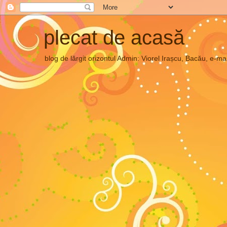
plecat de acasă
blog de lărgit orizontul Admin: Viorel Irașcu, Bacău, e