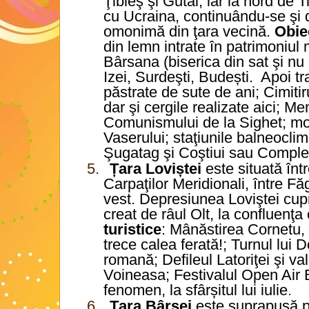
Ţibleş şi Gutâi, iar la nord de 
cu Ucraina, continuându-se şi 
omonimă din ţara vecină.
Obiec
din lemn intrate în patrimoni
Bârsana (biserica din sat şi nu
Izei, Surdeşti, Budești.
Apoi tra
păstrate de sute de ani; Cimiti
dar şi cergile realizate aici; Me
Comunismului de la Sighet; mo
Vaserului; staţiunile balneocli
Şugatag şi Coştiui sau Complex
5.
Țara Loviștei
este situată înt
Carpaţilor Meridionali, între Fă
vest. Depresiunea Loviştei cupr
creat de râul Olt, la confluenţa
turistice
: Mânăstirea Cornetu,
trece calea ferată!; Turnul lui
romană; Defileul Latoriţei şi va
Voineasa; Festivalul Open Air 
fenomen, la sfârșitul lui iulie
.
6.
Țara Bârsei
este suprapusă pe