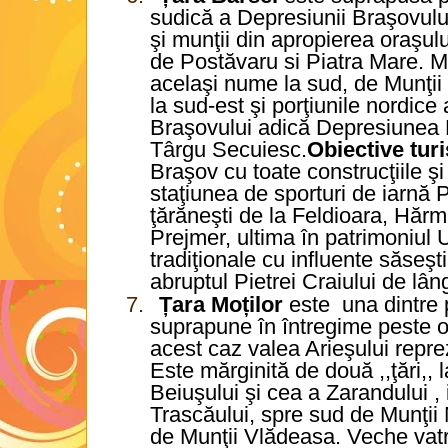
sudică a Depresiunii Braşovului
şi munţii din apropierea oraşu
de Postăvaru si Piatra Mare. M
acelaşi nume la sud, de Munţii P
la sud-est şi porţiunile nordice
Braşovului adică Depresiunea 
Târgu Secuiesc.
Obiective turi
Braşov cu toate construcţiile şi 
staţiunea de sporturi de iarnă 
ţărăneşti de la Feldioara, Hăr
Prejmer, ultima în patrimoniul
tradiţionale cu influente săseşt
abruptul Pietrei Craiului de lân
7.
Țara Moților
este
una dintre 
suprapune în întregime peste o
acest caz valea Arieşului reprez
Este mărginită de două ,,ţări,,
Beiuşului şi cea a Zarandului , 
Trascăului, spre sud de Munţii M
de Munţii Vlădeasa. Veche vatră