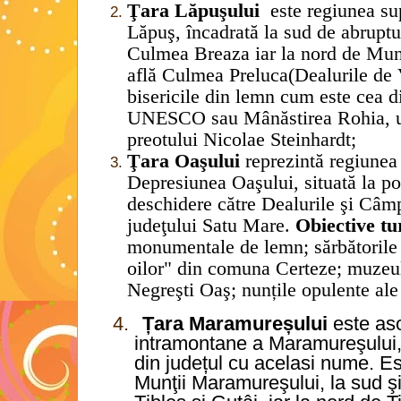
Ţara Lăpuşului
este regiunea s
Lăpuş, încadrată la sud de abruptu
Culmea Breaza iar la nord de Munţi
află Culmea Preluca(Dealurile de 
bisericile din lemn cum este cea
UNESCO sau Mânăstirea Rohia, u
preotului Nicolae Steinhardt;
Ţara Oaşului
reprezintă regiunea
Depresiunea Oaşului, situată la p
deschidere către Dealurile şi Câmpi
judeţului Satu Mare.
Obiective tur
monumentale de lemn; sărbătorile 
oilor" din comuna Certeze; muzeul
Negreşti Oaş; nunțile opulente ale 
4.
Țara Maramureșului
este aso
intramontane a Maramureşului, 
din județul cu acelasi nume. Es
Munţii Maramureşului, la sud ş