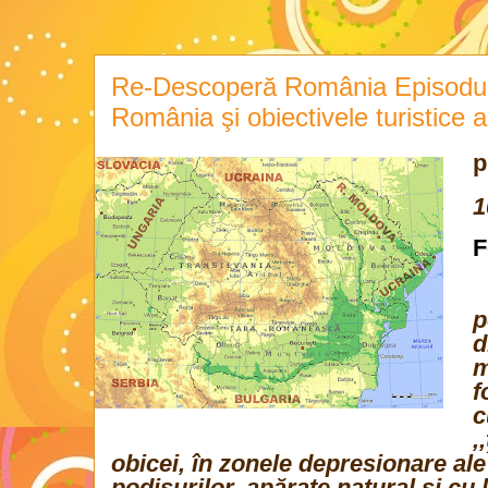
Re-Descoperă România Episodul 7
România şi obiectivele turistice 
p
1
F
p
d
m
f
c
,,
obicei, în zonele depresionare al
podişurilor, apărate natural şi cu