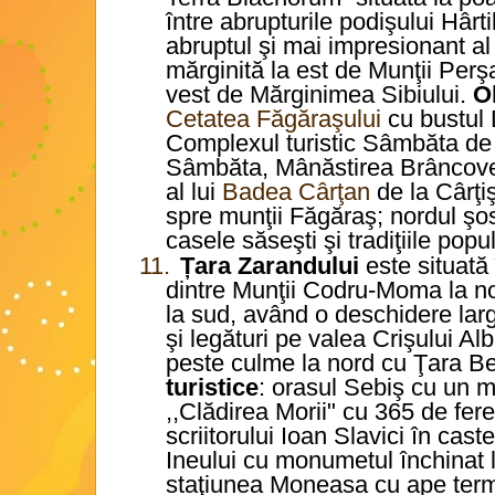
între abrupturile podişului Hârt
abruptul şi mai impresionant al
mărginită la est de Munţii Perşa
vest de Mărginimea Sibiului.
Ob
Cetatea Făgăraşului
cu bustul
Complexul turistic Sâmbăta d
Sâmbăta, Mânăstirea Brâncov
al lui
Badea Cârţan
de la Cârţi
spre munţii Făgăraş; nordul şo
casele săseşti şi tradiţiile popu
11.
Țara Zarandului
este situată
dintre Munţii Codru-Moma la no
la sud, având o deschidere la
şi legături pe valea Crişului Alb
peste culme la nord cu Ţara Be
turistice
: orasul Sebiş cu un 
,,Clădirea Morii" cu 365 de fer
scriitorului Ioan Slavici în cas
Ineului cu monumetul închinat 
staţiunea Moneasa cu ape term