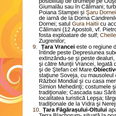
posibilităţi de drumeţie pe Ouş
Giumalău sau în Călimani; turbăr
Poiana Stampei şi
Şaru Dornei
de iarnă de la Dorna Candrenil
Dornei; satul
Gura Haitii
cu acc
Călimani (12 Apostoli, vf. Pietro
fosta exploatare de sulf;
Cheile
Zugrenilor;
9.
Țara Vrancei
este o regiune 
întinde peste Depresiunea subc
extinzându-se şi peste dealuri,
şi către Munţii Vrancei, legată
şi de Ştefan cel Mare.
Obiectiv
staţiune Soveja, cu mausoleul e
Război Mondial şi cu casa mem
Simion Mehedinţi; costumele şi
tradiţionale; Cascada sau Sări
localitatea turistică Lepşa; târg
tradiţionale de la Vidra şi Nerej
10.
Țara Făgărașului-Oltului
apa
Terra Blachorum- situată la poa