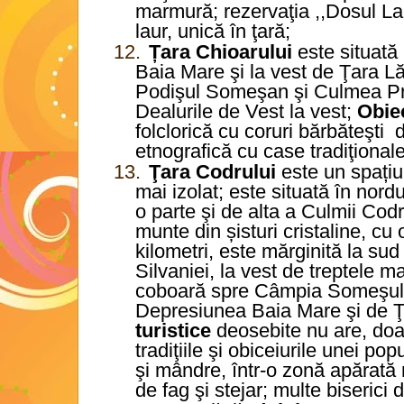
marmură; rezervaţia ,,Dosul La
laur, unică în ţară;
12.
Țara Chioarului
este situată
Baia Mare şi la vest de Ţara L
Podişul Someşan şi Culmea Prel
Dealurile de Vest la vest;
Obiec
folclorică cu coruri bărbăteşti
d
etnografică cu case tradiţionale
13.
Ţara Codrului
este un spațiu
mai izolat; este situată în nordu
o parte şi de alta a Culmii Codr
munte din șisturi cristaline, c
kilometri, este mărginită la su
Silvaniei, la vest de treptele ma
coboară spre Câmpia Someşului
Depresiunea Baia Mare şi de Ţ
turistice
deosebite nu are, doa
tradiţiile şi obiceiurile unei po
şi mândre, într-o zonă apărată 
de fag şi stejar; multe biserici 