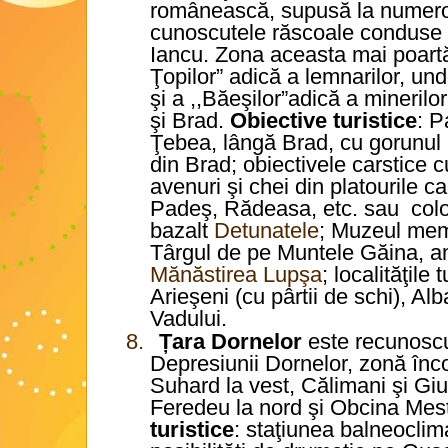
românească, supusă la numeroa
cunoscutele răscoale conduse
Iancu. Zona aceasta mai poartă
Ţopilor” adică a lemnarilor, und
şi a ,,Băeşilor”adică a mineril
şi Brad.
Obiective turistice
: P
Ţebea, lângă Brad, cu gorunul 
din Brad; obiectivele carstice c
avenuri şi chei din platourile c
Padeş, Rădeasa, etc. sau col
bazalt
Detunatele
; Muzeul mem
Târgul de pe Muntele Găina, a
Mănăstirea Lupşa
; localităţile
Arieşeni (cu pârtii de schi), A
Vadului.
8.
Țara Dornelor
este recunoscut
Depresiunii Dornelor, zonă înc
Suhard la vest, Călimani şi Gi
Feredeu la nord şi Obcina Mest
turistice
: staţiunea balneoclim