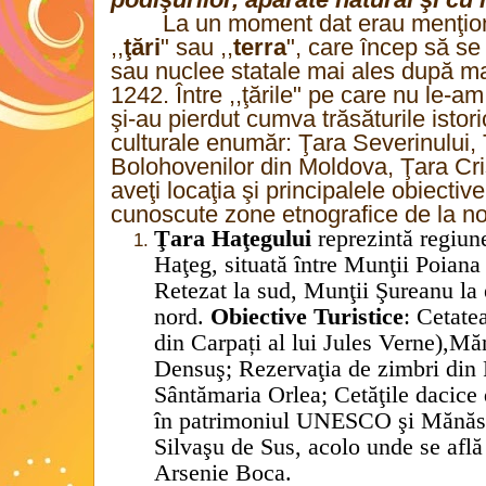
La un moment dat erau menţio
,,
ţări
" sau ,,
terra
", care încep să se
sau nuclee statale mai ales după ma
1242. Între ,,ţările" pe care nu le-a
şi-au pierdut cumva trăsăturile istori
culturale enumăr: Ţara Severinului, 
Bolohovenilor din Moldova, Ţara Crişu
aveţi locaţia şi principalele obiective
cunoscute zone etnografice de la no
Ţara Haţegului
reprezintă regiun
Haţeg, situată între Munţii Poiana
Retezat la sud, Munţii Şureanu la e
nord.
Obiective Turistice
: Cetate
din Carpați al lui Jules Verne),Mă
Densuş; Rezervaţia de zimbri din 
Sântămaria Orlea; Cetăţile dacice 
în patrimoniul UNESCO şi Mănăsti
Silvaşu de Sus, acolo unde se află
Arsenie Boca.