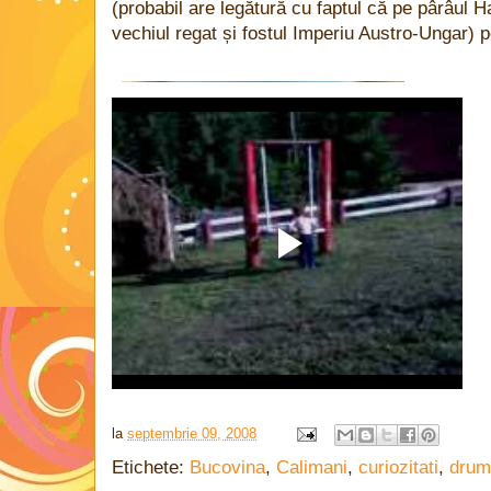
(probabil are legătură cu faptul că pe pârâul Ha
vechiul regat și fostul Imperiu Austro-Ungar) p
la
septembrie 09, 2008
Etichete:
Bucovina
,
Calimani
,
curiozitati
,
drume