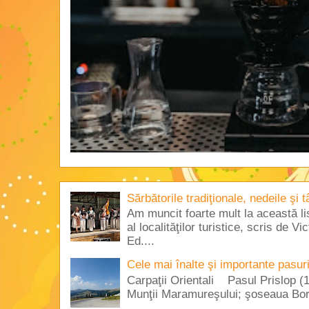
Sărbătorile tradiţionale, nedeile şi 
Am muncit foarte mult la această lis
al localităţilor turistice, scris de 
Ed....
Cele mai înalte şi importante pasur
Carpaţii Orientali Pasul Prislop (1
Munţii Maramureşului; şoseaua Borş