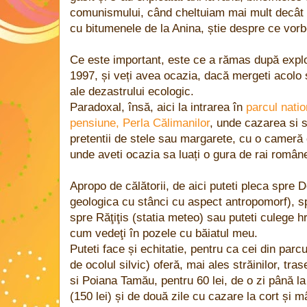
comunismului, când cheltuiam mai mult decât 
cu bitumenele de la Anina, știe despre ce vorb
Ce este important, este ce a rămas după exploa
1997, și veți avea ocazia, dacă mergeti acolo 
ale dezastrului ecologic.
Paradoxal, însă, aici la intrarea în
parcul natio
pensiune, Perla Călimanilor
, unde cazarea si s
pretentii de stele sau margarete, cu o cameră c
unde aveti ocazia sa luați o gura de rai române
Apropo de călătorii, de aici puteti pleca spre 
geologica cu stânci cu aspect antropomorf), s
spre Răţiţis (statia meteo) sau puteti culege hr
cum vedeţi în pozele cu băiatul meu.
Puteti face și echitatie, pentru ca cei din parcu
de ocolul silvic) oferă, mai ales străinilor, tra
si Poiana Tamău, pentru 60 lei, de o zi până la
(150 lei) și de două zile cu cazare la cort și 