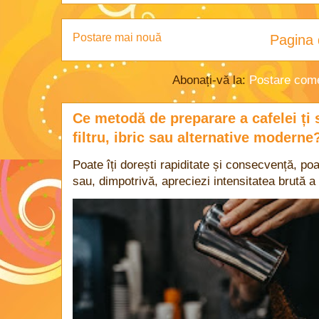
Postare mai nouă
Pagina 
Abonați-vă la:
Postare come
Ce metodă de preparare a cafelei ți 
filtru, ibric sau alternative moderne
Poate îți dorești rapiditate și consecvență, poa
sau, dimpotrivă, apreciezi intensitatea brută a 