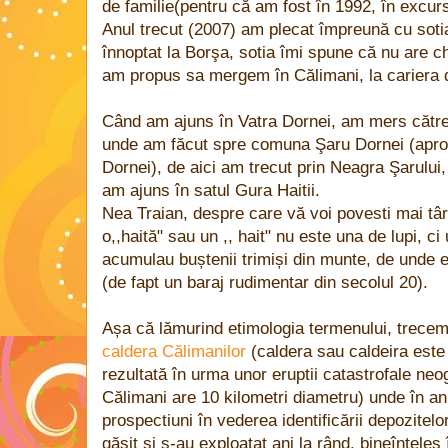
de familie(pentru că am fost în 1992, în excur
Anul trecut (2007) am plecat împreună cu sot
înnoptat la Borşa, sotia îmi spune că nu are 
am propus sa mergem în Călimani, la cariera 
Când am ajuns în Vatra Dornei, am mers către
unde am făcut spre comuna Şaru Dornei (apro
Dornei), de aici am trecut prin Neagra Şarului,
am ajuns în satul Gura Haitii.
Nea Traian, despre care vă voi povesti mai târz
o,,haită" sau un ,, hait" nu este una de lupi, c
acumulau buștenii trimiși din munte, de unde era
(de fapt un baraj rudimentar din secolul 20).
Așa că lămurind etimologia termenului, trecem 
caldera Călimanilor
(caldera sau caldeira este
rezultată în urma unor eruptii catastrofale neo
Călimani are 10 kilometri diametru) unde în ani
prospectiuni în vederea identificării depozitelor
găsit și s-au exploatat ani la rând, bineînteles 