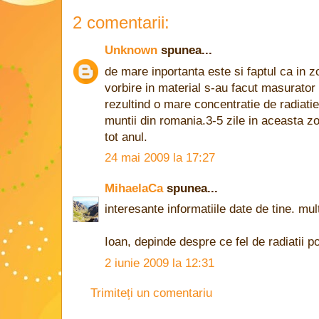
2 comentarii:
Unknown
spunea...
de mare inportanta este si faptul ca in 
vorbire in material s-au facut masurator 
rezultind o mare concentratie de radiatie p
muntii din romania.3-5 zile in aceasta z
tot anul.
24 mai 2009 la 17:27
MihaelaCa
spunea...
interesante informatiile date de tine. mu
Ioan, depinde despre ce fel de radiatii po
2 iunie 2009 la 12:31
Trimiteți un comentariu