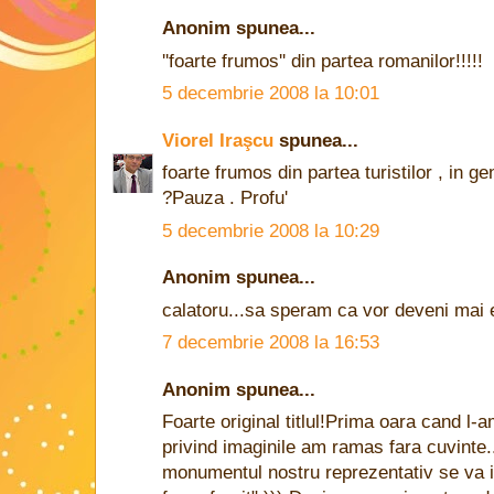
Anonim spunea...
''foarte frumos'' din partea romanilor!!!!!
5 decembrie 2008 la 10:01
Viorel Iraşcu
spunea...
foarte frumos din partea turistilor , in ge
?Pauza . Profu'
5 decembrie 2008 la 10:29
Anonim spunea...
calatoru...sa speram ca vor deveni mai 
7 decembrie 2008 la 16:53
Anonim spunea...
Foarte original titlul!Prima oara cand l-
privind imaginile am ramas fara cuvinte
monumentul nostru reprezentativ se va i