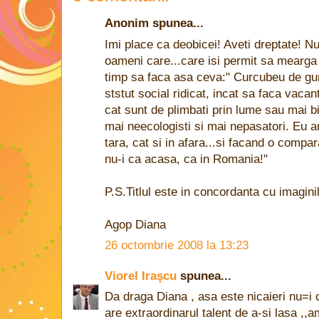
Anonim spunea...
Imi place ca deobicei! Aveti dreptate! N
oameni care...care isi permit sa mearga 
timp sa faca asa ceva:" Curcubeu de gu
ststut social ridicat, incat sa faca vaca
cat sunt de plimbati prin lume sau mai bi
mai neecologisti si mai nepasatori. Eu am
tara, cat si in afara...si facand o compar
nu-i ca acasa, ca in Romania!"
P.S.Titlul este in concordanta cu imaginil
Agop Diana
26 octombrie 2008 la 13:23
Viorel Iraşcu
spunea...
Da draga Diana , asa este nicaieri nu=i
are extraordinarul talent de a-si lasa ,,