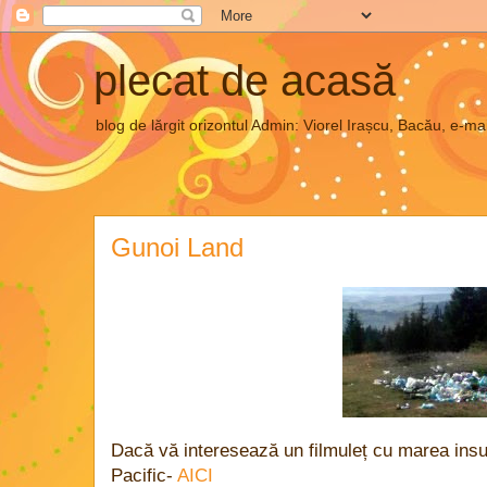
plecat de acasă
blog de lărgit orizontul Admin: Viorel Irașcu, Bacău, e
Gunoi Land
Dacă vă interesează un filmuleț cu marea insul
Pacific-
AICI