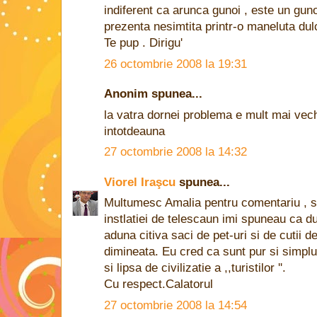
indiferent ca arunca gunoi , este un guno
prezenta nesimtita printr-o maneluta dul
Te pup . Dirigu'
26 octombrie 2008 la 19:31
Anonim spunea...
la vatra dornei problema e mult mai vech
intotdeauna
27 octombrie 2008 la 14:32
Viorel Iraşcu
spunea...
Multumesc Amalia pentru comentariu , sa 
instlatiei de telescaun imi spuneau ca du
aduna citiva saci de pet-uri si de cutii d
dimineata. Eu cred ca sunt pur si simplu
si lipsa de civilizatie a ,,turistilor ''.
Cu respect.Calatorul
27 octombrie 2008 la 14:54