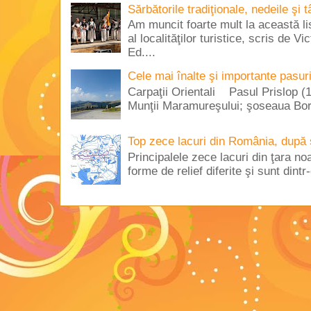
Sărbătorile tradiţionale, nedeile şi 
Am muncit foarte mult la această lis
al localităţilor turistice, scris de 
Ed....
Cele mai înalte şi importante pasur
Carpaţii Orientali Pasul Prislop (1
Munţii Maramureşului; şoseaua Borş
Top zece lacuri din România, după 
Principalele zece lacuri din ţara no
forme de relief diferite şi sunt dintr