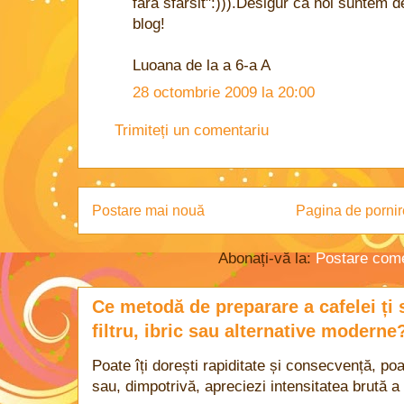
fara sfarsit":))).Desigur ca noi suntem 
blog!
Luoana de la a 6-a A
28 octombrie 2009 la 20:00
Trimiteți un comentariu
Postare mai nouă
Pagina de pornir
Abonați-vă la:
Postare come
Ce metodă de preparare a cafelei ți 
filtru, ibric sau alternative moderne
Poate îți dorești rapiditate și consecvență, poa
sau, dimpotrivă, apreciezi intensitatea brută a 