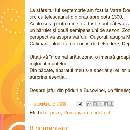
La sfârșitul lui septembrie am fost la Vatra D
urc cu telescaunul din oraș spre cota 1300.
Acolo sus, pentru cine n-a fost, sunt câteva c
un bărulet și două semipensiuni de sezon. Zo
perspectiva asupra vârfului Ouşorul, asupra Mu
Călimani, plus, ca un bonus de belvedere, De
Uitați-vă în ce hal arăta zona, o imensă groapă
mijlocul muntelui.
Din păcate, aparatul meu s-a speriat și el iar 
surprins esențial.
Despre jaful din pădurile Bucovinei, un filmuleț
la
octombrie 25, 2008
Etichete:
poze
,
Romania in fundul gol
8 comentarii: