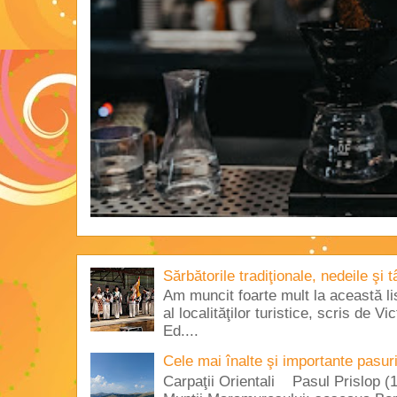
Sărbătorile tradiţionale, nedeile şi 
Am muncit foarte mult la această lis
al localităţilor turistice, scris de 
Ed....
Cele mai înalte şi importante pasur
Carpaţii Orientali Pasul Prislop (1