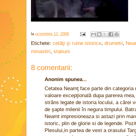
la
octombrie 12, 2008
Etichete:
cetăţi şi ruine istorice
,
drumetii
,
Nea
minastiri
,
statiuni
8 comentarii:
Anonim spunea...
Cetatea Neamţ face parte din categori
valoare excepţională dupa parerea mea, a
strâns legate de istoria locului, a căre
de şapte milenii în negura timpului. Batra
Neamt impresioneaza si astazi prin mareti
istoric, plin de glorie si de legende. Po
Plesului,in partea de vest a orasului Tar