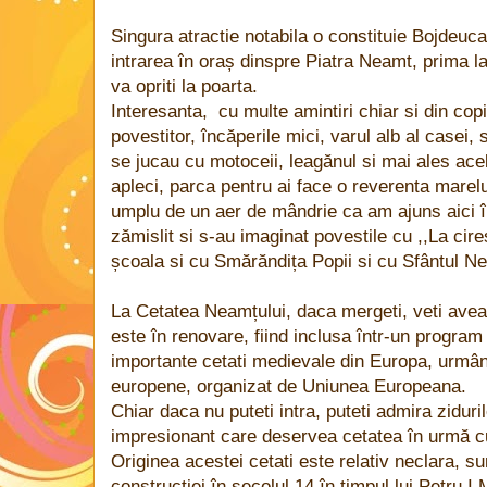
Singura atractie notabila o constituie Bojdeuca
intrarea în oraș dinspre Piatra Neamt, prima l
va opriti la poarta.
Interesanta, cu multe amintiri chiar si din cop
povestitor, încăperile mici, varul alb al casei
se jucau cu motoceii, leagănul si mai ales acel
apleci, parca pentru ai face o reverenta marelu
umplu de un aer de mândrie ca am ajuns aici î
zămislit si s-au imaginat povestile cu ,,La cirese
școala si cu Smărăndița Popii si cu Sfântul Nec
La Cetatea Neamțului, daca mergeti, veti avea
este în renovare, fiind inclusa într-un program 
importante cetati medievale din Europa, urmând 
europene, organizat de Uniunea Europeana.
Chiar daca nu puteti intra, puteti admira ziduril
impresionant care deservea cetatea în urmă c
Originea acestei cetati este relativ neclara, s
constructiei în secolul 14 în timpul lui Petru I 