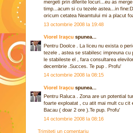
mergeti prin diferite locuri...eu as merg
timp...acum si cu tezele astea...in fine:
oricum cetatea Neamtului mi a placut foa
13 octombrie 2008 la 19:48
Viorel Iraşcu
spunea...
Pentru Doolce . La liceu nu exista o pe
tezele , astea se stabilesc impreuna cu 
le stabileste el , fara consultarea elevil
decembrie .Succes. Te pup . Profu'
14 octombrie 2008 la 08:15
Viorel Iraşcu
spunea...
Pentru Raluca . Zona are un potential tur
foarte exploatat , cu atit mai mult cu cit
Bacau ( doar 2 ore ).Te pup. Profu'
14 octombrie 2008 la 08:16
Trimiteți un comentariu