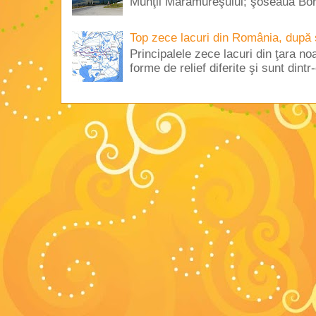
Munţii Maramureşului; şoseaua Borş
Top zece lacuri din România, după 
Principalele zece lacuri din ţara no
forme de relief diferite şi sunt dintr