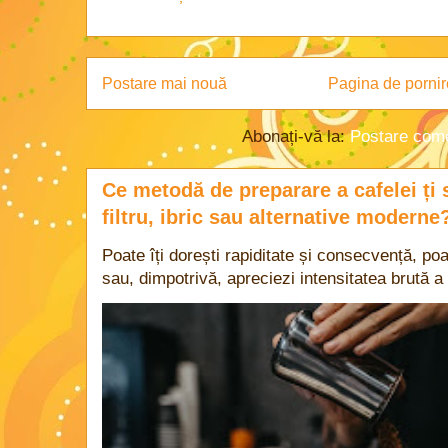
Postare mai nouă
Pagina de pornir
Abonați-vă la:
Postare come
Ce metodă de preparare a cafelei ți 
filtru, ibric sau alternative moderne
Poate îți dorești rapiditate și consecvență, poa
sau, dimpotrivă, apreciezi intensitatea brută a 