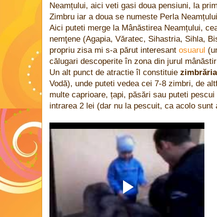
Neamțului, aici veti gasi doua pensiuni, la pri
Zimbru iar a doua se numeste Perla Neamțului
Aici puteti merge la Mânăstirea Neamțului, ce
nemţene (Agapia, Văratec, Sihastria, Sihla, Bis
propriu zisa mi s-a părut interesant
osuarul
(un
călugari descoperite în zona din jurul mânăstirii
Un alt punct de atractie îl constituie
zimbrări
Vodă), unde puteti vedea cei 7-8 zimbri, de alt
multe caprioare, țapi, păsări sau puteti pescui 
intrarea 2 lei (dar nu la pescuit, ca acolo sunt a