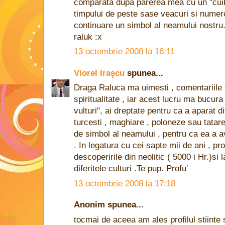
comparata dupa parerea mea cu un "cuib 
timpului de peste sase veacuri si numer
continuare un simbol al neamului nostru
raluk :x
13 octombrie 2008 la 16:11
Viorel Iraşcu
spunea...
Draga Raluca ma uimesti , comentariile ta
spiritualitate , iar acest lucru ma bucura 
vulturi'', ai dreptate pentru ca a aparat dife
turcesti , maghiare , poloneze sau tatar
de simbol al neamului , pentru ca ea a 
. In legatura cu cei sapte mii de ani , prob
descoperirile din neolitic ( 5000 i Hr.)si l
diferitele culturi .Te pup. Profu'
13 octombrie 2008 la 17:18
Anonim spunea...
tocmai de aceea am ales profilul stiinte