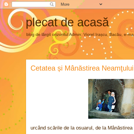
plecat de acasă
blog de lărgit orizontul Admin: Viorel Irașcu, Bacău, e
Cetatea și Mânăstirea Neamţului
urcând scările de la osuarul, de la Mânăstirea