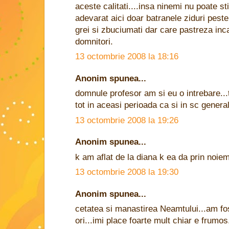
aceste calitati....insa ninemi nu poate st
adevarat aici doar batranele ziduri peste
grei si zbuciumati dar care pastreza inc
domnitori.
13 octombrie 2008 la 18:16
Anonim spunea...
domnule profesor am si eu o intrebare...
tot in aceasi perioada ca si in sc general
13 octombrie 2008 la 19:26
Anonim spunea...
k am aflat de la diana k ea da prin noiemb
13 octombrie 2008 la 19:30
Anonim spunea...
cetatea si manastirea Neamtului...am fo
ori...imi place foarte mult chiar e frumo