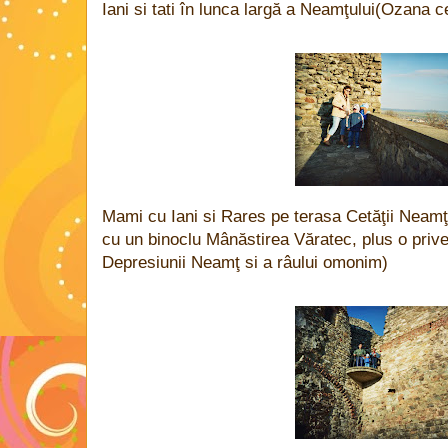
Iani si tati în lunca largă a Neamţului(Ozana 
Mami cu Iani si Rares pe terasa Cetăţii Neamţ
cu un binoclu Mânăstirea Văratec, plus o priv
Depresiunii Neamţ si a râului omonim)