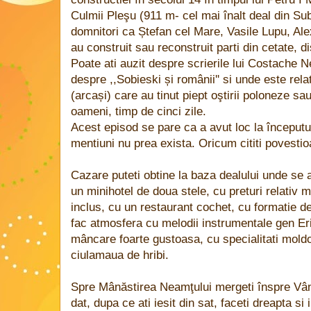
Culmii Pleşu (911 m- cel mai înalt deal din Subc
domnitori ca Ștefan cel Mare, Vasile Lupu, Al
au construit sau reconstruit parti din cetate, d
Poate ati auzit despre scrierile lui Costache 
despre ,,Sobieski și românii'' si unde este relat
(arcași) care au tinut piept oştirii poloneze s
oameni, timp de cinci zile.
Acest episod se pare ca a avut loc la începutu
mentiuni nu prea exista. Oricum cititi povestio
Cazare puteti obtine la baza dealului unde se a
un minihotel de doua stele, cu preturi relativ
inclus, cu un restaurant cochet, cu formatie de
fac atmosfera cu melodii instrumentale gen Eri
mâncare foarte gustoasa, cu specialitati mol
ciulamaua de hribi.
Spre Mânăstirea Neamţului mergeti înspre Vâ
dat, dupa ce ati iesit din sat, faceti dreapta si 