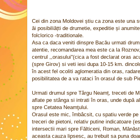
Cei din zona Moldovei știu ca zona este una 
ăi posibiliățti de drumetie, expeditie și anumite 
folclorico -traditionale.
Asa ca daca veniti dinspre Bacău urmati drum
atentie, recomandarea mea este ca la Roznov,
centrul ,,orasului''(cica a fost declarat oras ac
(spre Girov) si veti iesi dupa 10-15 km. dinco
în acest fel ocoliti aglomeratia din oras, rada
posibilitatea de a va rataci în orasul de sub Pie
Urmati drumul spre Târgu Neamț, treceti de Mâ
aflate pe stânga si intrati în oras, unde după a
spre Cetatea Neamţului.
Orasul este mic, îmbâcsit, cu spatiu verde pe 
treceri de pietoni, relativ putine indicatoare (e
intersectii mari spre Fălticeni, Roman, Mănăst
aceasta cauza lipsesc, au trebuit sa puna doa