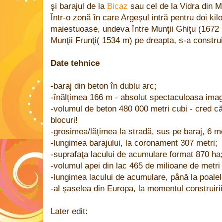
şi barajul de la
Bicaz
sau cel de la Vidra din M
Într-o zonă în care Argeşul intră pentru doi kil
maiestuoase, undeva între Munţii Ghiţu (1672 m
Munţii Frunţi( 1534 m) pe dreapta, s-a construi
Date tehnice
-baraj din beton în dublu arc;
-înălțimea 166 m - absolut spectaculoasa imag
-volumul de beton 480 000 metri cubi - cred că
blocuri!
-grosimea/lăţimea la stradă, sus pe baraj, 6 me
-lungimea barajului, la coronament 307 metri;
-suprafaţa lacului de acumulare format 870 ha
-volumul apei din lac 465 de milioane de metri
-lungimea lacului de acumulare, până la poalel
-al şaselea din Europa, la momentul construirii
Later edit: