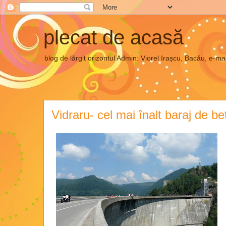
plecat de acasă
blog de lărgit orizontul Admin: Viorel Irașcu, Bacău, e
Vidraru- cel mai înalt baraj de be