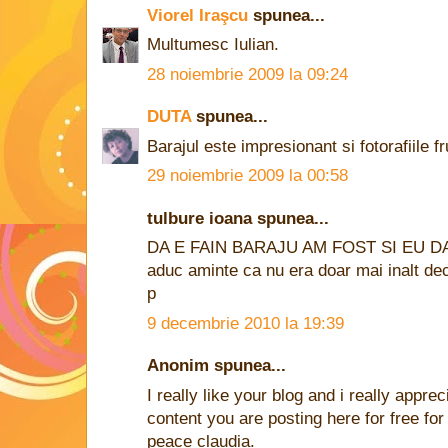
Viorel Iraşcu
spunea...
Multumesc Iulian.
28 noiembrie 2009 la 09:24
DUTA
spunea...
Barajul este impresionant si fotorafiile 
29 noiembrie 2009 la 00:58
tulbure ioana spunea...
DA E FAIN BARAJU AM FOST SI EU DA 
aduc aminte ca nu era doar mai inalt deca
p
9 decembrie 2010 la 19:39
Anonim spunea...
I really like your blog and i really apprec
content you are posting here for free for
peace claudia.