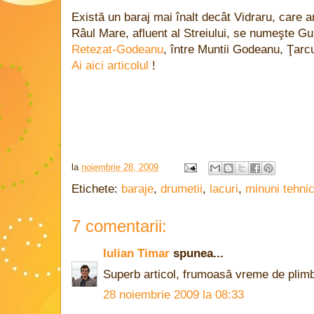
Există un baraj mai înalt decât Vidraru, care a
Râul Mare, afluent al Streiului, se numeşte Gu
Retezat-Godeanu
, între Muntii Godeanu, Ţarc
Ai aici articolul
!
la
noiembrie 28, 2009
Etichete:
baraje
,
drumetii
,
lacuri
,
minuni tehni
7 comentarii:
Iulian Timar
spunea...
Superb articol, frumoasă vreme de plimba
28 noiembrie 2009 la 08:33