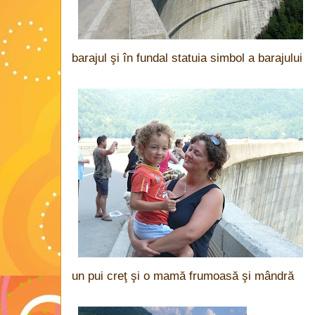
barajul şi în fundal statuia simbol a barajului
un pui creţ şi o mamă frumoasă şi mândră