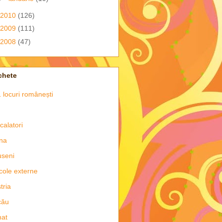
2010
(126)
2009
(111)
2008
(47)
chete
 locuri românești
 calatori
na
seni
icole externe
tria
cău
nat