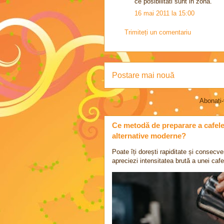
ce posibilitati sunt in zona.
16 mai 2011 la 15:00
Trimiteți un comentariu
Postare mai nouă
Abonați-
Ce metodă de preparare a cafelei 
alternative moderne?
Poate îți dorești rapiditate și consecve
apreciezi intensitatea brută a unei cafel