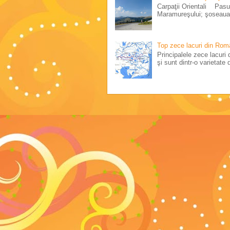
Carpaţii Orientali Pasul
Maramureşului; şoseaua 
Top zece lacuri din Rom
Principalele zece lacuri d
şi sunt dintr-o varietate d