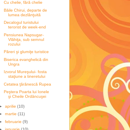
Cu chelie, fără chelie
Băile Chirui, departe de
lumea dezlănţuită
Decalogul turistului
terorist de week-end
Pensiunea Napsugar-
Vlăhiţa, sub semnul
rozului
Păreri şi glumiţe turistice
Biserica evanghelică din
Ungra
Izvorul Mureşului- fosta
staţiune a tineretului
Cetatea ţărănescă Rupea
Peştera Poarta lui Ionele
şi Cheile Ordâncuşei
►
aprilie
(10)
►
martie
(11)
►
februarie
(9)
►
ianuarie
(10)