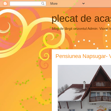
plecat de ac
blog de lărgit orizontul Admin: Vior
Pensiunea Napsugar- Vl