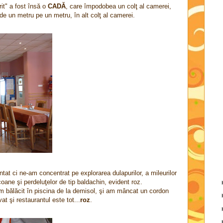
it" a fost însă o
CADĂ
, care împodobea un colţ al camerei,
 de un metru pe un metru, în alt colţ al camerei.
at ci ne-am concentrat pe explorarea dulapurilor, a mileurilor
coane şi perdeluţelor de tip baldachin, evident roz.
m bălăcit în piscina de la demisol, şi am mâncat un cordon
at şi restaurantul este tot...
roz
.