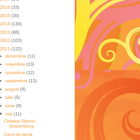
2016
(33)
2015
(30)
2014
(130)
2013
(88)
2012
(103)
2011
(122)
►
decembrie
(11)
►
noiembrie
(13)
►
octombrie
(12)
►
septembrie
(13)
►
august
(9)
►
iulie
(5)
►
iunie
(8)
▼
mai
(11)
Cetatea Slimnic-
Stolzemburg
Cerul de iarnă