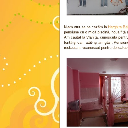
N-am vrut sa ne cazăm la
Harghita Bă
pensiune cu o mică piscină, noua fiţă a
Am căutat la Vlăhiţa, cunoscută pentru
fontă-şi cam atât- şi am găsit Pensiun
restaurant recunoscut pentru delicate