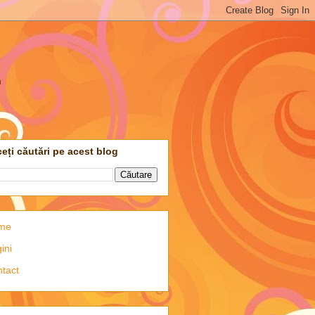
m
eți căutări pe acest blog
me
ini
tact