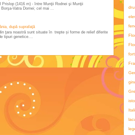
 Prislop (1416 m) - între Munţii Rodnei şi Munţii
dru
Borşa-Vatra Dornei; cel mai ...
ele
fe
ânia, după suprafaţă
in ţara noastră sunt situate în trepte și forme de relief diferite
Flo
e tipuri genetice....
Flo
fort
Fra
Ge
gin
Gre
ist
Ital
lac
leg