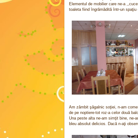
Elementul de mobilier care ne-a ,,cucer
toaleta fiind îngrămădită într-un spaţiu
Am zâmbit şăgalnic soţiei, n-am coment
de pe noptiere-tot roz-a celor două bal
Una peste alta ne-am simţit bine, ne-a
bleu absolut delicios. Dacă n-aţi observ