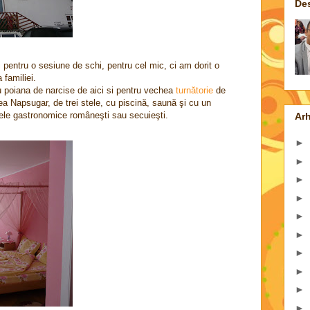
De
i
pentru o sesiune de schi, pentru cel mic, ci am dorit o
 familiei.
 poiana de narcise de aici si pentru vechea
turnătorie
de
ea Napsugar, de trei stele, cu piscină, saună şi cu un
sele gastronomice româneşti sau secuieşti.
Arh
►
►
►
►
►
►
►
►
►
►