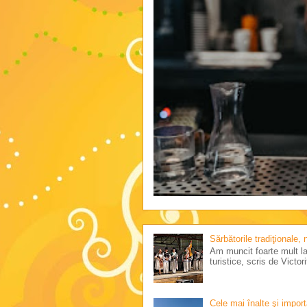
Sărbătorile tradiţionale,
Am muncit foarte mult la 
turistice, scris de Victo
Cele mai înalte şi impor