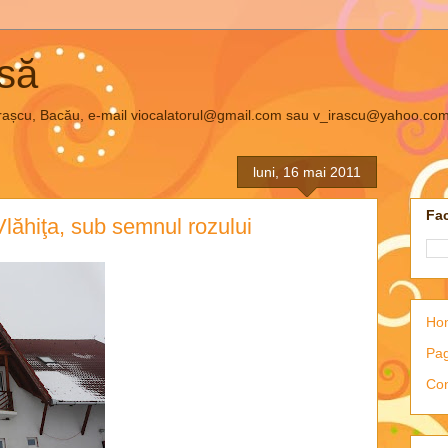
asă
el Irașcu, Bacău, e-mail viocalatorul@gmail.com sau v_irascu@yahoo.co
luni, 16 mai 2011
Fac
ăhiţa, sub semnul rozului
Ho
Pag
Con