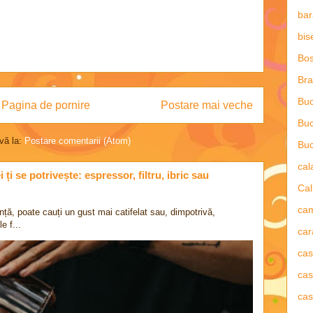
bar
bis
Bos
Bra
Buc
Pagina de pornire
Postare mai veche
Buc
vă la:
Postare comentarii (Atom)
Buc
ca
ți se potrivește: espressor, filtru, ibric sau
Cal
ca
nță, poate cauți un gust mai catifelat sau, dimpotrivă,
e f...
car
ca
cas
cas