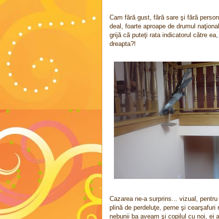
Cam fără gust, fără sare şi fără person
deal, foarte aproape de drumul naţion
grijă că puteţi rata indicatorul către e
dreapta?!
Cazarea ne-a surprins... vizual, pentr
plină de perdeluţe, perne şi cearşafuri 
nebunii ba aveam şi copilul cu noi, ei 