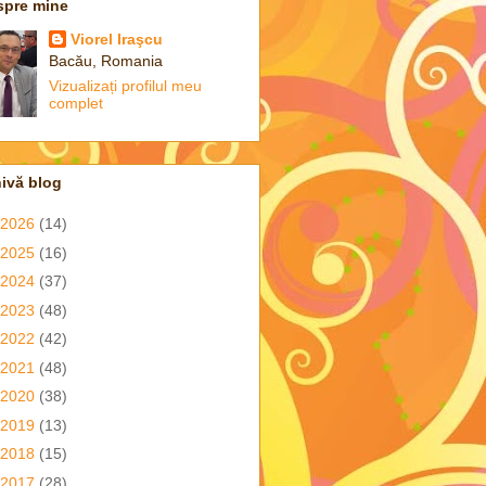
spre mine
Viorel Iraşcu
Bacău, Romania
Vizualizați profilul meu
complet
ivă blog
2026
(14)
2025
(16)
2024
(37)
2023
(48)
2022
(42)
2021
(48)
2020
(38)
2019
(13)
2018
(15)
2017
(28)