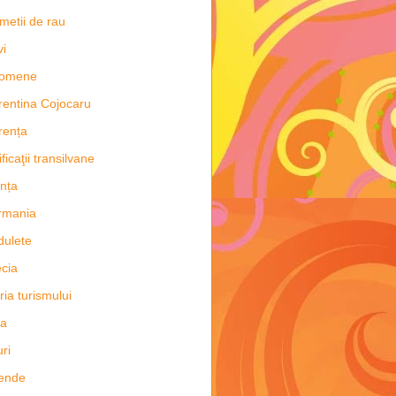
metii de rau
vi
nomene
rentina Cojocaru
rența
ificaţii transilvane
nța
rmania
dulete
cia
oria turismului
ia
uri
ende