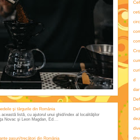
Ce
cet
circ
con
con
Cro
cu
curi
d
dar
Def
Del
 nedeile şi târgurile din România
această listă, cu ajutorul unui ghid/index al localităţilor
dez
riţa Novac şi Leon Magdan, Ed....
div
dru
tante pasuri/trecători din România