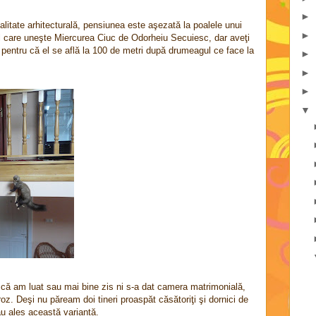
►
alitate arhitecturală, pensiunea este aşezată la poalele unui
►
al care uneşte Miercurea Ciuc de Odorheiu Secuiesc, dar aveţi
a, pentru că el se află la 100 de metri după drumeagul ce face la
►
►
►
▼
u că am luat sau mai bine zis ni s-a dat camera matrimonială,
roz. Deşi nu păream doi tineri proaspăt căsătoriţi şi dornici de
au ales această variantă.