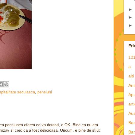
►
►
►
Eti
101
a
alti
Ani
spitalitate secuiasca
,
pensiuni
Apu
art
Aus
Ba
aca pensiunea oferea ce va doreati, e OK. Bine ca nu era
rozav si cred ca a fost delicioasa. Oricum, e bine de stiut
Ba