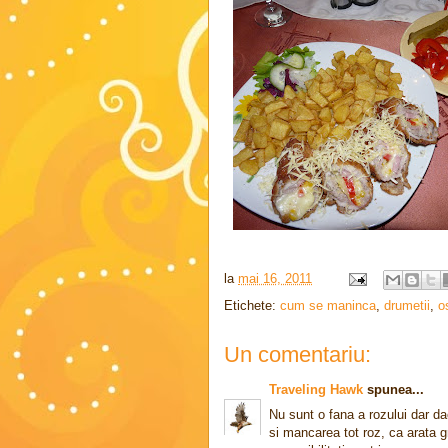
la
mai 16, 2011
Etichete:
cum se maninca
,
drumetii
,
o
Un comentariu:
Traveling Hawk
spunea...
Nu sunt o fana a rozului dar d
si mancarea tot roz, ca arata g