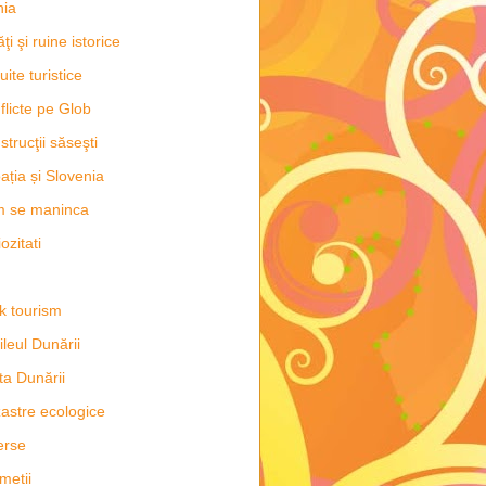
hia
ăţi şi ruine istorice
uite turistice
flicte pe Glob
strucţii săseşti
ația și Slovenia
m se maninca
ozitati
k tourism
ileul Dunării
ta Dunării
astre ecologice
erse
metii