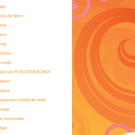
aje
erici de lemn
nia
șov
egi
ovina
urești
latori pe PLECATDEACASA
imani
mpare
acterizari unitati de relief
scade
e memoriale
tele