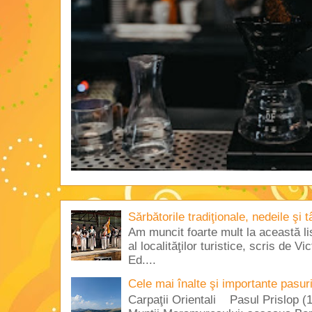
Sărbătorile tradiţionale, nedeile şi 
Am muncit foarte mult la această lis
al localităţilor turistice, scris de 
Ed....
Cele mai înalte şi importante pasur
Carpaţii Orientali Pasul Prislop (1