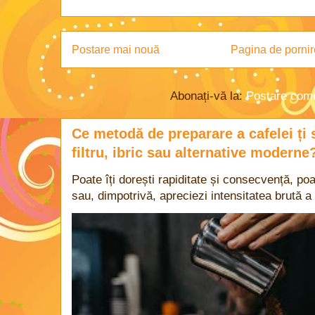
Postare mai nouă
Pagina de pornir
Abonați-vă la:
Postare come
Ce metodă de preparare a cafelei ți 
filtru, ibric sau alternative moderne
Poate îți dorești rapiditate și consecvență, poa
sau, dimpotrivă, apreciezi intensitatea brută a 