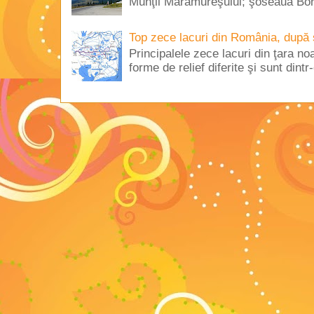
Munţii Maramureşului; şoseaua Borş
Top zece lacuri din România, după 
Principalele zece lacuri din ţara no
forme de relief diferite şi sunt dintr