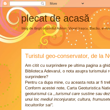
plecat de acasă
blog de lărgit orizontul Admin: Viorel Irașcu, Bacău, e
Turistul geo-conservator, de la 
Am citit cu surprindere pe ultima pagina a gh
Biblioteca Adevarul, o nota asupra turismului 
surprindere?
Pentru ca dupa mine, cu aceasta nota ar fi tre
Conform acestei note, Carta Geoturistica Nati
geoturismul ca
,,turismul care sustine sau dez
unui loc mediul inconjurator, cultura, frumuset
locuitorilor sai".