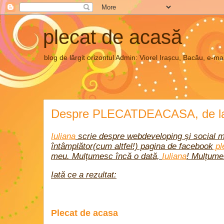
plecat de acasă
blog de lărgit orizontul Admin: Viorel Irașcu, Bacău, e
Despre PLECATDEACASA, de la i
Iuliana
scrie despre webdeveloping și social m
întâmplător(cum altfel!) pagina de facebook
pl
meu. Mulțumesc încă o dată,
Iuliana
! Mulțume
Iată ce a rezultat:
Plecat de acasa