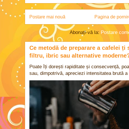
Postare mai nouă
Pagina de pornir
Abonați-vă la:
Postare come
Ce metodă de preparare a cafelei ți 
filtru, ibric sau alternative moderne
Poate îți dorești rapiditate și consecvență, poa
sau, dimpotrivă, apreciezi intensitatea brută a 