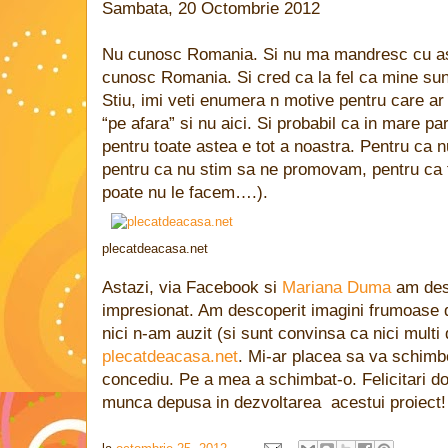
Sambata, 20 Octombrie 2012
Nu cunosc Romania. Si nu ma mandresc cu as
cunosc Romania. Si cred ca la fel ca mine sun
Stiu, imi veti enumera n motive pentru care ar
“pe afara” si nu aici. Si probabil ca in mare pa
pentru toate astea e tot a noastra. Pentru ca
pentru ca nu stim sa ne promovam, pentru ca 
poate nu le facem….).
plecatdeacasa.net
Astazi, via Facebook si
Mariana Duma
am desc
impresionat. Am descoperit imagini frumoase 
nici n-am auzit (si sunt convinsa ca nici multi
plecatdeacasa.net
. Mi-ar placea sa va schimb
concediu. Pe a mea a schimbat-o. Felicitari do
munca depusa in dezvoltarea acestui proiect!