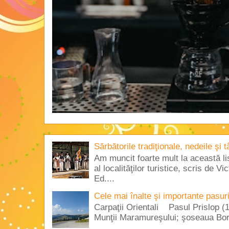
Sărbătorile tradiţionale, nedeile şi 
Am muncit foarte mult la această lis
al localităţilor turistice, scris de 
Ed....
Cele mai înalte şi importante pasur
Carpaţii Orientali Pasul Prislop (1
Munţii Maramureşului; şoseaua Borş