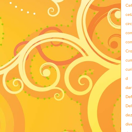
Ce
cet
circ
con
con
Cro
cu
curi
d
dar
Def
Del
dez
div