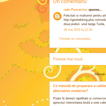
Un comentariu:
radu Puscarciuc
spunea...
Felicitari si multumiri pentru a
http://geotrekking.plus.ro/mo
doua poduri, unul langa Turda,
29 mai 2015 la 12:20
Trimiteți un comentariu
Postare mai nouă
Abonați-
Ce metodă de preparare a cafelei 
alternative moderne?
Poate îți dorești rapiditate și consecve
apreciezi intensitatea brută a unei cafel