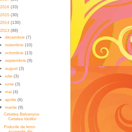
2016
(33)
2015
(30)
2014
(130)
2013
(88)
►
decembrie
(7)
►
noiembrie
(10)
►
octombrie
(13)
►
septembrie
(9)
►
august
(3)
►
iulie
(3)
►
iunie
(3)
►
mai
(4)
►
aprilie
(6)
▼
martie
(9)
Cetatea Balvanyos-
Cetatea Idolilor
Podurile de lemn
acoperite din