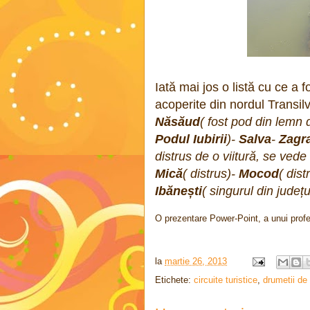
Iată mai jos o listă cu ce a f
acoperite din nordul Transilv
Năsăud
( fost pod din lemn 
Podul Iubirii
)-
Salva
-
Zagr
distrus de o viitură, se vede
Mică
( distrus)-
Mocod
( dis
Ibănești
( singurul din județ
O prezentare Power-Point, a unui profes
la
martie 26, 2013
Etichete:
circuite turistice
,
drumetii de