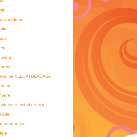
nat
aje
erici de lemn
nia
șov
egi
ovina
urești
latori pe PLECATDEACASA
imani
mpare
acterizari unitati de relief
scade
e memoriale
tele