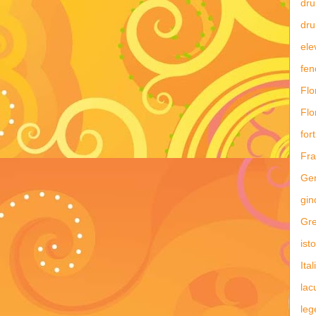
dru
dru
ele
fe
Flo
Flo
fort
Fra
Ge
gin
Gre
ist
Ital
lac
leg