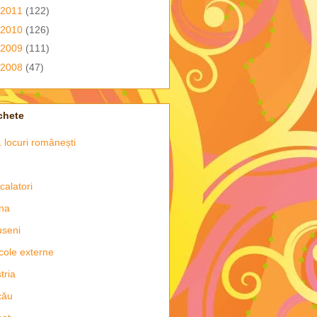
2011
(122)
2010
(126)
2009
(111)
2008
(47)
chete
 locuri românești
 calatori
na
seni
icole externe
tria
cău