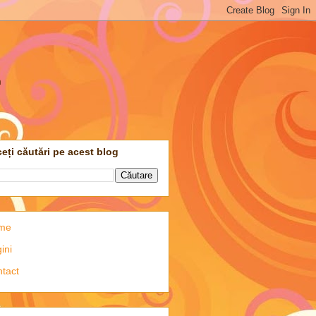
m
eți căutări pe acest blog
me
ini
tact