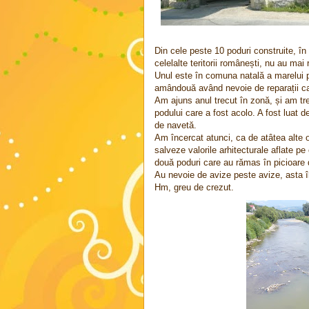
Din cele peste 10 poduri construite, în
celelalte teritorii românești, nu au m
Unul este în comuna natală a marelui 
amândouă având nevoie de reparații capi
Am ajuns anul trecut în zonă, și am tr
podului care a fost acolo. A fost luat d
de navetă.
Am încercat atunci, ca de atâtea alte or
salveze valorile arhitecturale aflate pe 
două poduri care au rămas în picioare 
Au nevoie de avize peste avize, asta în
Hm, greu de crezut.