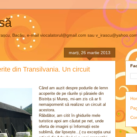
asă
el Irașcu, Bacău, e-mail viocalatorul@gmail.com sau v_irascu@yahoo.co
marți, 26 martie 2013
Fac
ite din Transilvania. Un circuit
Când am auzit despre podurile de lemn
acoperite de pe râurile și pâraiele din
Ho
Bistrița și Mureș, mi-am zis că ar fi
nemaipomenit să realizez un circuit al
Pag
acestora.
Răbdător, am citit în ghidurile mele
Con
turistice apoi am căutat pe net, unde
oferta de imagini și înformații este
sublimă, dar lipsește...( cu excepția unui