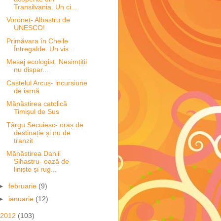
Transilvania. Un ci...
Voroneț- Albastru de
UNESCO!
Primăvara în Cheile
Întregalde. Un vis...
Mesaj ecologist. Nesimțiții
nu dispar...
Castelul Arcuș- incursiune
de iarnă
Mănăstirea catolică
Timișul de Sus
Târgu Secuiesc- oraș de
destinație și nu de
tranzit
Mănăstirea Daniil
Sihastru- oază de
liniște și rug...
►
februarie
(9)
►
ianuarie
(12)
2012
(103)