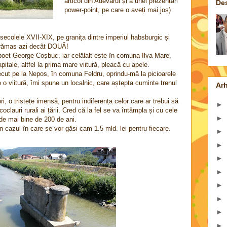
articol din Adevărul și a unei prezentări
De
power-point, pe care o aveți mai jos)
 secolele XVII-XIX, pe granița dintre imperiul habsburgic și
ai rămas azi decât DOUĂ!
poet George Coșbuc, iar celălalt este în comuna Ilva Mare,
tale, altfel la prima mare viitură, pleacă cu apele.
ecut pe la Nepos, în comuna Feldru, oprindu-mă la picioarele
e o viitură, îmi spune un localnic, care aștepta cuminte trenul
Arh
i, o tristețe imensă, pentru indiferența celor care ar trebui să
►
coclauri rurali ai țării. Cred că la fel se va întâmpla și cu cele
►
de mai bine de 200 de ani.
 cazul în care se vor găsi cam 1.5 mld. lei pentru fiecare.
►
►
►
►
►
►
►
►