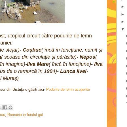
►
►
►
▼
ost, utopicul circuit către podurile de lemn
aniei:
de stejar)-
Coșbuc
( încă în funcțiune, numit și
a
( scoase din circulație și părăsite)-
Nepos
(
 în imagine)-
Ilva Mare
( încă în funcțiune)-
Ilva
trus de o remorcă în 1984)-
Lunca Ilvei
-
ul Mureș)
.
or din Bistrița o găsiți aici-
Podurile de lemn acoperite
 rau
,
Romania in fundul gol