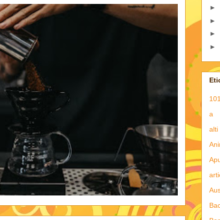
►
►
►
►
Eti
101
a
alti
Ani
Apu
art
Aus
Ba