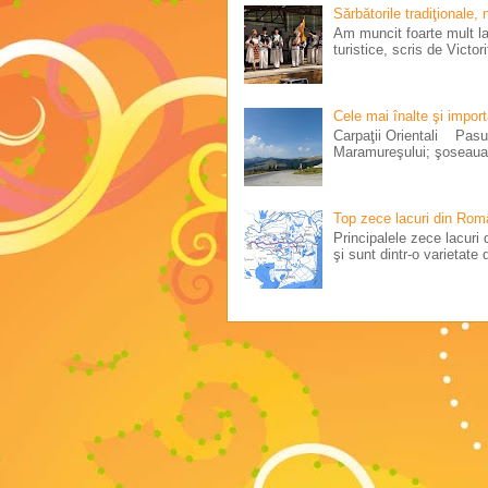
Sărbătorile tradiţionale,
Am muncit foarte mult la 
turistice, scris de Victo
Cele mai înalte şi impor
Carpaţii Orientali Pasul
Maramureşului; şoseaua 
Top zece lacuri din Rom
Principalele zece lacuri d
şi sunt dintr-o varietate d