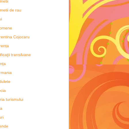
metii
metii de rau
vi
nomene
rentina Cojocaru
rența
ificaţii transilvane
nța
rmania
dulete
cia
oria turismului
ia
uri
ende