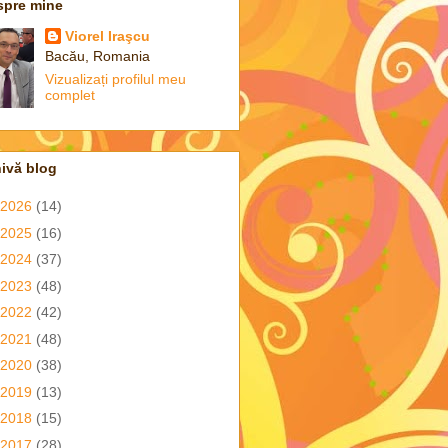
spre mine
Viorel Iraşcu
Bacău, Romania
Vizualizați profilul meu
complet
ivă blog
2026
(14)
2025
(16)
2024
(37)
2023
(48)
2022
(42)
2021
(48)
2020
(38)
2019
(13)
2018
(15)
2017
(28)