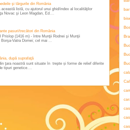
Ba
 nedeile şi târgurile din România
această listă, cu ajutorul unui ghid/index al localităţilor
bar
riţa Novac şi Leon Magdan, Ed....
bis
Bos
tante pasuri/trecători din România
 Prislop (1416 m) - între Munţii Rodnei şi Munţii
Bra
Borşa-Vatra Dornei; cel mai ...
Buc
Buc
ânia, după suprafaţă
Buc
in ţara noastră sunt situate în trepte și forme de relief diferite
e tipuri genetice....
ca
Cal
ca
car
ca
cas
cas