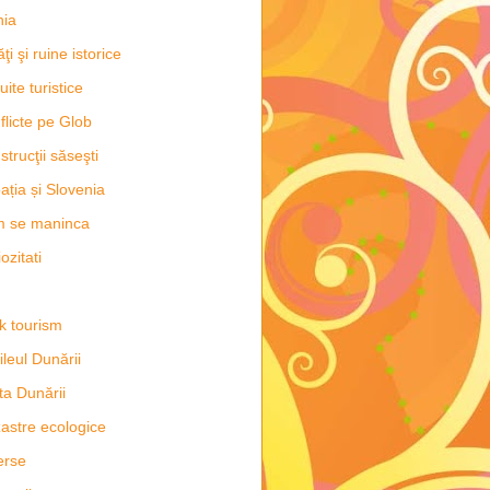
hia
ăţi şi ruine istorice
uite turistice
flicte pe Glob
strucţii săseşti
ația și Slovenia
m se maninca
ozitati
k tourism
ileul Dunării
ta Dunării
astre ecologice
erse