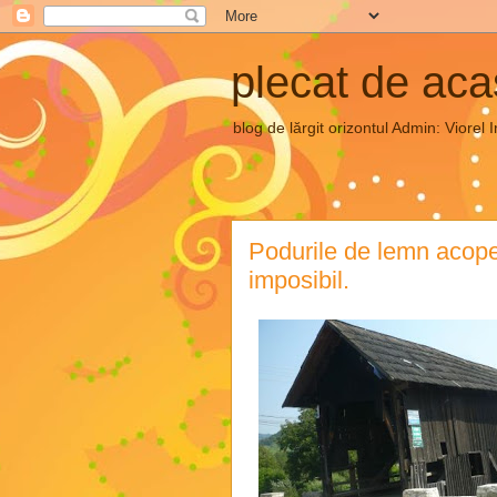
plecat de ac
blog de lărgit orizontul Admin: Vior
Podurile de lemn acoper
imposibil.