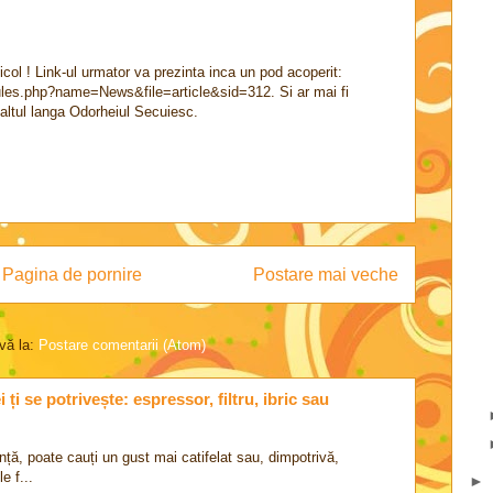
rticol ! Link-ul urmator va prezinta inca un pod acoperit:
dules.php?name=News&file=article&sid=312. Si ar mai fi
 altul langa Odorheiul Secuiesc.
Pagina de pornire
Postare mai veche
vă la:
Postare comentarii (Atom)
ți se potrivește: espressor, filtru, ibric sau
nță, poate cauți un gust mai catifelat sau, dimpotrivă,
e f...
►