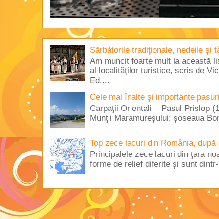
Sărbătorile tradiţionale, nedeile şi 
Am muncit foarte mult la această lis
al localităţilor turistice, scris de 
Ed....
Cele mai înalte şi importante pasur
Carpaţii Orientali Pasul Prislop (1
Munţii Maramureşului; şoseaua Borş
Top zece lacuri din România, după 
Principalele zece lacuri din ţara no
forme de relief diferite şi sunt dintr