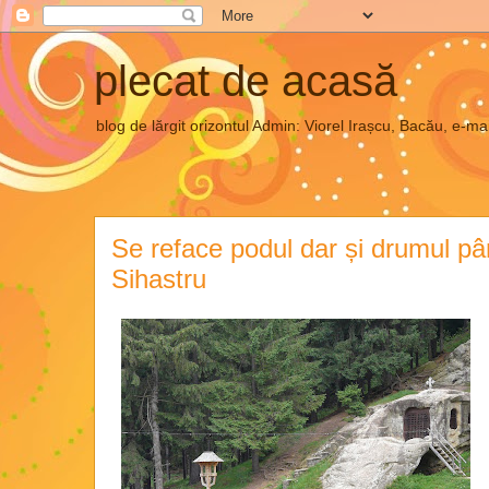
plecat de acasă
blog de lărgit orizontul Admin: Viorel Irașcu, Bacău, e
Se reface podul dar și drumul până
Sihastru