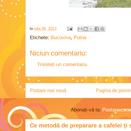
la
iulie 06, 2013
Etichete:
Bucovina
,
Putna
Niciun comentariu:
Trimiteți un comentariu
Postare mai nouă
Pagina de pornir
Abonați-vă la:
Postare come
Ce metodă de preparare a cafelei ți 