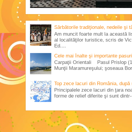
Sărbătorile tradiţionale, nedeile şi 
Am muncit foarte mult la această lis
al localităţilor turistice, scris de 
Ed....
Cele mai înalte şi importante pasur
Carpaţii Orientali Pasul Prislop (1
Munţii Maramureşului; şoseaua Borş
Top zece lacuri din România, după 
Principalele zece lacuri din ţara no
forme de relief diferite şi sunt dintr