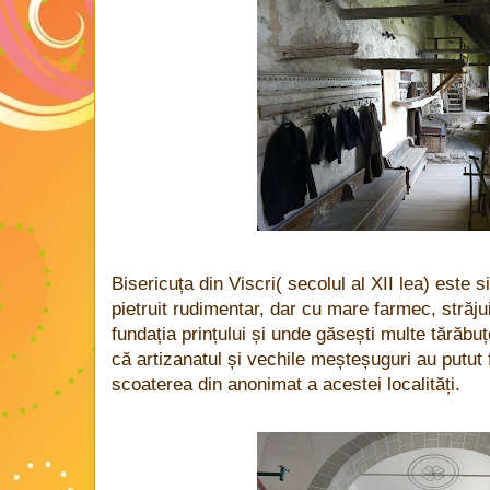
Bisericuța din Viscri( secolul al XII lea) este 
pietruit rudimentar, dar cu mare farmec, străj
fundația prințului și unde găsești multe tărăbu
că artizanatul și vechile meșteșuguri au putut 
scoaterea din anonimat a acestei localități.