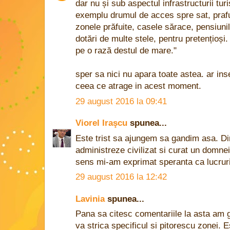
dar nu și sub aspectul infrastructurii tur
exemplu drumul de acces spre sat, prafu
zonele prăfuite, casele sărace, pensiun
dotări de multe stele, pentru pretențioș
pe o rază destul de mare."
sper sa nici nu apara toate astea. ar in
ceea ce atrage in acest moment.
29 august 2016 la 09:41
Viorel Iraşcu
spunea...
Este trist sa ajungem sa gandim asa. Di
administreze civilizat si curat un domnei
sens mi-am exprimat speranta ca lucrur
29 august 2016 la 12:42
Lavinia
spunea...
Pana sa citesc comentariile la asta am 
va strica specificul si pitorescu zonei. E