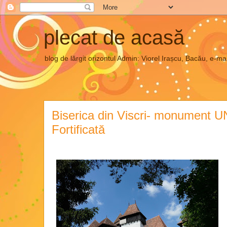
plecat de acasă
blog de lărgit orizontul Admin: Viorel Irașcu, Bacău, e
Biserica din Viscri- monument 
Fortificată