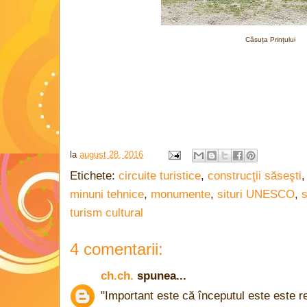
Căsuța Prințului
la
august 28, 2016
Etichete:
circuite turistice
,
construcţii săseşti
minuni tehnice
,
monumente
,
situri UNESCO
,
s
turism cultural
4 comentarii:
ch.ch.
spunea...
"Important este că începutul este este re