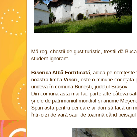
Mă rog, chestii de gust turistic, trestii dă Buc
student ignorant.
Biserica Albă Fortificată
, adică pe nemțește
noastră limbă
Viscri
, este o minune cocoțată p
undeva în comuna Bunești, județul Brașov.
Din comuna asta mai fac parte alte câteva sate
și ele de patrimoniul mondial și anume Meșend
Spun asta pentru cei care ar dori să facă un 
într-o zi de vară sau de toamnă când peisajul