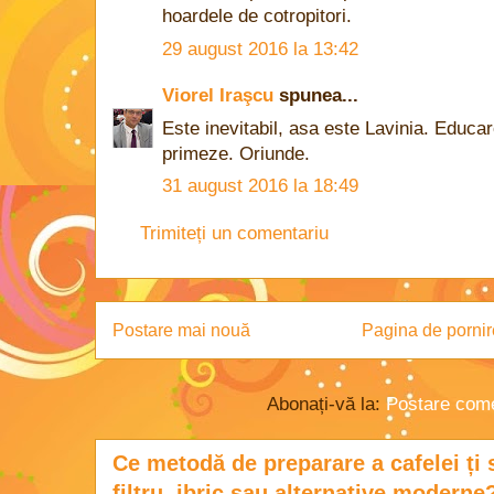
hoardele de cotropitori.
29 august 2016 la 13:42
Viorel Iraşcu
spunea...
Este inevitabil, asa este Lavinia. Educar
primeze. Oriunde.
31 august 2016 la 18:49
Trimiteți un comentariu
Postare mai nouă
Pagina de pornir
Abonați-vă la:
Postare come
Ce metodă de preparare a cafelei ți 
filtru, ibric sau alternative moderne