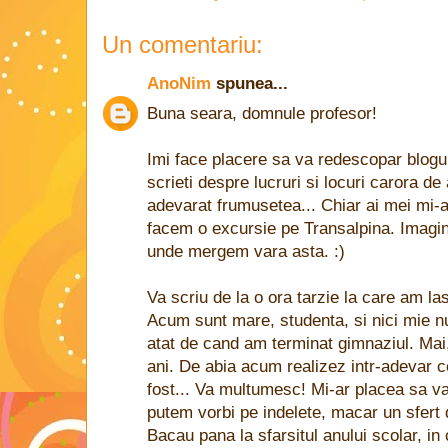
Un comentariu:
AnoNim
spunea...
Buna seara, domnule profesor!
Imi face placere sa va redescopar blogu
scrieti despre lucruri si locuri carora d
adevarat frumusetea... Chiar ai mei mi-
facem o excursie pe Transalpina. Imagin
unde mergem vara asta. :)
Va scriu de la o ora tarzie la care am la
Acum sunt mare, studenta, si nici mie nu
atat de cand am terminat gimnaziul. Mai
ani. De abia acum realizez intr-adevar c
fost... Va multumesc! Mi-ar placea sa va 
putem vorbi pe indelete, macar un sfert 
Bacau pana la sfarsitul anului scolar, in