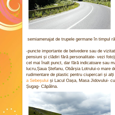
semiamenajat de trupele germane în timpul ră
-puncte importante de belvedere sau de vizita
pensiuni și clădiri fără personalitate- vezi fo
cel mai înalt punct, dar fără indicatoare sau 
lucru,Șaua Ștefanu, Obârșia Lotrului-o mare de
rudimentare de plastic pentru ciupercari și alți
a Sebeșului
și Lacul Oașa, Masa Jidovului- c
Șugag- Căpâlna.