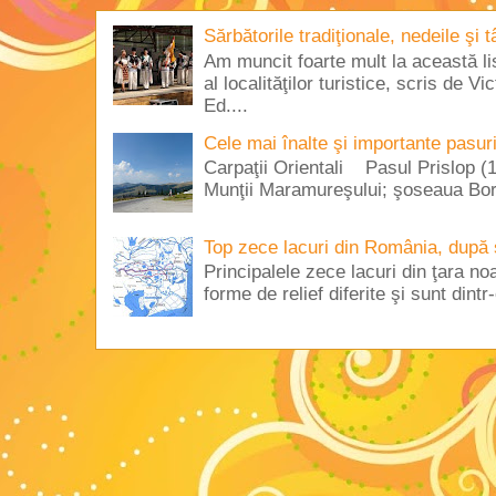
Sărbătorile tradiţionale, nedeile şi 
Am muncit foarte mult la această lis
al localităţilor turistice, scris de 
Ed....
Cele mai înalte şi importante pasur
Carpaţii Orientali Pasul Prislop (1
Munţii Maramureşului; şoseaua Borş
Top zece lacuri din România, după 
Principalele zece lacuri din ţara no
forme de relief diferite şi sunt dintr