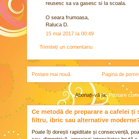
reusesc sa va gasesc si la scoala.
O seara frumoasa,
Raluca D.
15 mai 2017 la 00:49
Trimiteți un comentariu
Postare mai nouă
Pagina de pornir
Abonați-vă la:
Postare come
Ce metodă de preparare a cafelei ți 
filtru, ibric sau alternative moderne
Poate îți dorești rapiditate și consecvență, poa