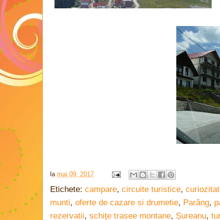
la
mai 09, 2017
Etichete:
campare
,
circuite turistice
,
curiozitat
munti
,
oferte de cazare si drumetie
,
Parâng
,
p
rezervatii
,
schiţe trasee montane
,
Șureanu
,
tu