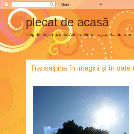
plecat de acasă
blog de lărgit orizontul Admin: Viorel Irașcu, Bacău, e
Transalpina în imagini și în date