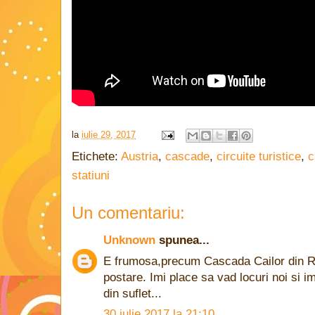
la
iulie 29, 2017
Etichete:
Austria
,
cascade
,
circuite turistice
,
c
statiuni
Un comentariu:
Unknown
spunea...
E frumosa,precum Cascada Cailor din Ro
postare. Imi place sa vad locuri noi si i
din suflet...
30 iulie 2017 la 21:10