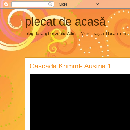
plecat de acasă
blog de lărgit orizontul Admin: Viorel Irașcu, Bacău, e
Cascada Krimml- Austria 1