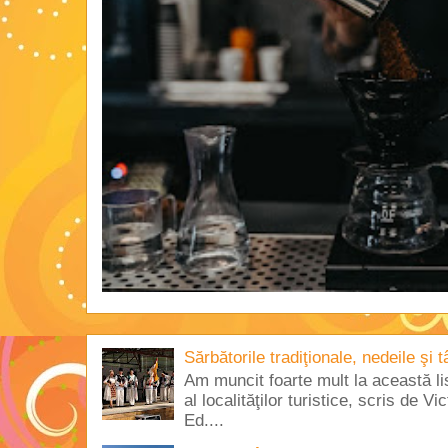
Sărbătorile tradiţionale, nedeile şi 
Am muncit foarte mult la această lis
al localităţilor turistice, scris de 
Ed....