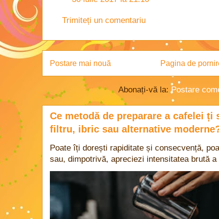
Trimiteți un comentariu
Postare mai nouă
Pagina de pornir
Abonați-vă la:
Postare come
Ce metodă de preparare a cafelei ți 
filtru, ibric sau alternative moderne
Poate îți dorești rapiditate și consecvență, poa
sau, dimpotrivă, apreciezi intensitatea brută a 