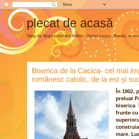
plecat de acasă
blog de lărgit orizontul Admin: Viorel Irașcu, Bacău, e
Biserica de la Cacica- cel mai im
românesc catolic, de la est și su
În 1902, 
preluat P
biserica 
frunte cu
superioru
construia
mare. Luc