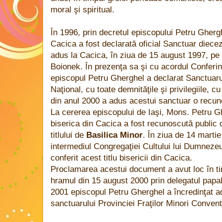
moral şi spiritual.
În 1996, prin decretul episcopului Petru Ghergh
Cacica a fost declarată oficial Sanctuar diece
adus la Cacica, în ziua de 15 august 1997, pe 
Boionek. În prezenţa sa şi cu acordul Conferin
episcopul Petru Gherghel a declarat Sanctuar
Naţional, cu toate demnităţile şi privilegiile, c
din anul 2000 a adus acestui sanctuar o recu
La cererea episcopului de
Iaşi
,
Mons
. Petru G
biserica din Cacica a fost recunoscută public 
titlului de
Basilica Minor
. În ziua de 14 martie
intermediul Congregaţiei Cultului lui Dumnezeu
conferit acest titlu bisericii din Cacica.
Proclamarea acestui document a avut loc în tim
hramul din 15 august 2000 prin delegatul papal,
2001 episcopul Petru Gherghel a încredinţat a
sanctuarului Provinciei Fraţilor Minori Convent