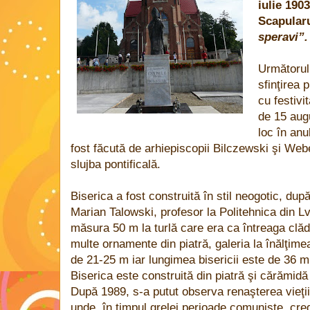
iulie 190
Scapularu
speravi”
Următorul
sfinţirea 
cu festivi
de 15 augu
loc în anu
fost făcută de arhiepiscopii Bilczewski şi We
slujba pontificală.
Biserica a fost construită în stil neogotic, dup
Marian Talowski, profesor la Politehnica din
L
măsura 50 m la turlă care era ca întreaga clăd
multe ornamente din piatră, galeria la înălţimea
de 21-25 m iar lungimea bisericii este de 36 
Biserica este construită din piatră şi cărămidă r
După 1989, s-a putut observa renaşterea vieţii 
unde, în timpul grelei perioade comuniste, cred