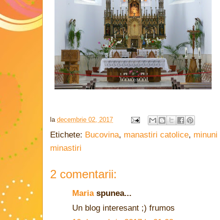
la
decembrie 02, 2017
Etichete:
Bucovina
,
manastiri catolice
,
minuni 
minastiri
2 comentarii:
Maria
spunea...
Un blog interesant ;) frumos