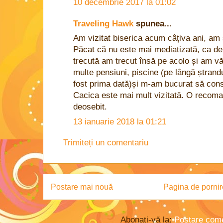
10 decembrie 2017 la 01:02
Traveling Hawk
spunea...
Am vizitat biserica acum câțiva ani, am 
Păcat că nu este mai mediatizată, ca de a
trecută am trecut însă pe acolo și am văz
multe pensiuni, piscine (pe lângă ștrand
fost prima dată)și m-am bucurat să cons
Cacica este mai mult vizitată. O recoma
deosebit.
13 ianuarie 2018 la 01:21
Trimiteți un comentariu
Postare mai nouă
Pagina de pornir
Abonați-vă la:
Postare come