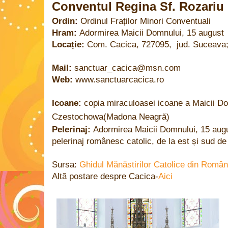
Conventul
Regina
Sf. Rozariu
Ordin:
Ordinul Fraților Minori Conventuali
Hram:
Adormirea Maicii Domnului, 15 august
Locație:
Com.
Cacica, 727095, jud. Suceava
Mail:
sanctuar_cacica@msn.com
Web:
www.sanctuarcacica.ro
Icoane:
copia miraculoasei icoane a Maicii Do
Czestochowa(Madona Neagră)
Pelerinaj:
Adormirea Maicii Domnului, 15 augu
pelerinaj românesc catolic, de la est și sud de
Sursa:
Ghidul Mănăstirilor Catolice din Români
Altă postare despre Cacica-
Aici