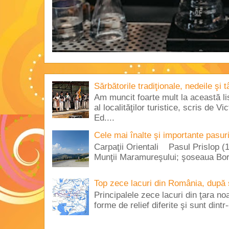
Sărbătorile tradiţionale, nedeile şi 
Am muncit foarte mult la această lis
al localităţilor turistice, scris de 
Ed....
Cele mai înalte şi importante pasur
Carpaţii Orientali Pasul Prislop (1
Munţii Maramureşului; şoseaua Borş
Top zece lacuri din România, după 
Principalele zece lacuri din ţara no
forme de relief diferite şi sunt dintr