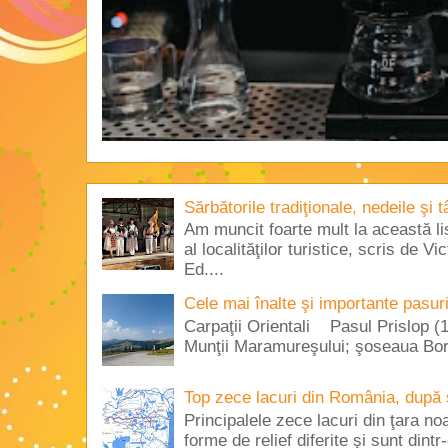
Sărbătorile tradiţionale, nedeile şi 
Am muncit foarte mult la această lis
al localităţilor turistice, scris de 
Ed....
Cele mai înalte şi importante pasur
Carpaţii Orientali Pasul Prislop (1
Munţii Maramureşului; şoseaua Borş
Top zece lacuri din România, după 
Principalele zece lacuri din ţara no
forme de relief diferite şi sunt dintr