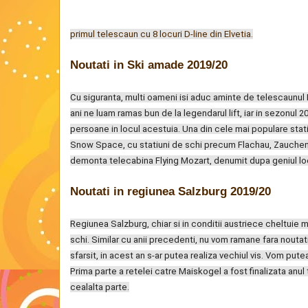
primul telescaun cu 8 locuri D-line din Elvetia.
Noutati in Ski amade 2019/20
Cu siguranta, multi oameni isi aduc aminte de telescaunul
ani ne luam ramas bun de la legendarul lift, iar in sezonul 2
persoane in locul acestuia. Una din cele mai populare sta
Snow Space, cu statiuni de schi precum Flachau, Zauchens
demonta telecabina Flying Mozart, denumit dupa geniul lo
Noutati in regiunea Salzburg 2019/20
Regiunea Salzburg, chiar si in conditii austriece cheltuie m
schi. Similar cu anii precedenti, nu vom ramane fara noutati
sfarsit, in acest an s-ar putea realiza vechiul vis. Vom put
Prima parte a retelei catre Maiskogel a fost finalizata anul tr
cealalta parte.