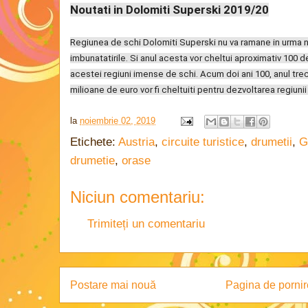
Noutati in Dolomiti Superski 2019/20
Regiunea de schi Dolomiti Superski nu va ramane in urma n
imbunatatirile. Si anul acesta vor cheltui aproximativ 100 
acestei regiuni imense de schi. Acum doi ani 100, anul trec
milioane de euro vor fi cheltuiti pentru dezvoltarea regiuni
la
noiembrie 02, 2019
Etichete:
Austria
,
circuite turistice
,
drumetii
,
G
drumetie
,
orase
Niciun comentariu:
Trimiteți un comentariu
Postare mai nouă
Pagina de pornir