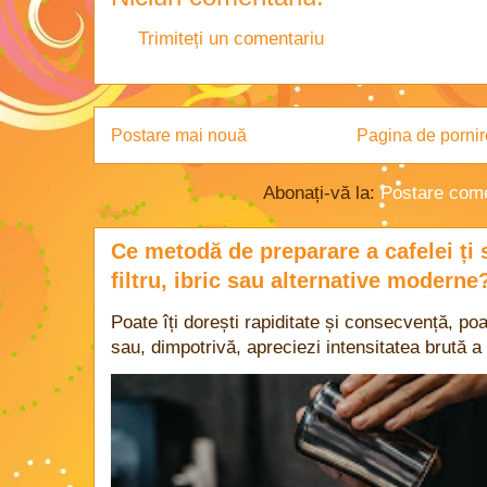
Trimiteți un comentariu
Postare mai nouă
Pagina de pornir
Abonați-vă la:
Postare come
Ce metodă de preparare a cafelei ți 
filtru, ibric sau alternative moderne
Poate îți dorești rapiditate și consecvență, poa
sau, dimpotrivă, apreciezi intensitatea brută a 