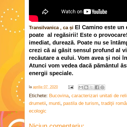
El Camino este un d
Transilvanica , ca și
poate  al regăsirii! Este o provocare
imediat, durează. Poate nu se întâmp
crezi că ai găsit sensul profund al vi
recăutare a eului. Vom avea și noi în
Atunci vom vedea dacă pământul ăsta
energii speciale.
la
aprilie 07, 2020
Etichete:
Bucovina
,
caracterizari unitati de reli
drumetii
,
munti
,
pastila de turism
,
tradiţii româ
ecologic
Niciun comentariu: