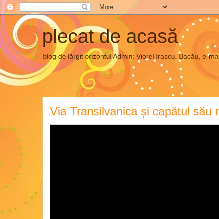
plecat de acasă
blog de lărgit orizontul Admin: Viorel Irașcu, Bacău, e
Via Transilvanica și capătul său 