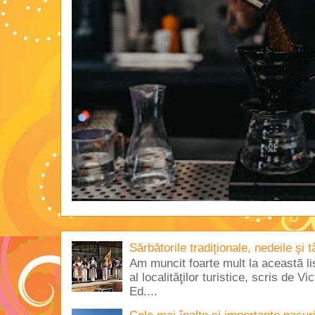
Sărbătorile tradiţionale, nedeile şi 
Am muncit foarte mult la această lis
al localităţilor turistice, scris de 
Ed....