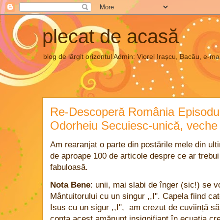
plecat de acasă
blog de lărgit orizontul Admin: Viorel Irașcu, Bacău, e
Re-Descoperă România Episodul 2
Odorheiu Secuiesc-unică, veche 
Am rearanjat o parte din postările mele din ultim
de aproape 100 de articole despre ce ar trebu
fabuloasă.
Nota Bene
: unii, mai slabi de înger (sic!) se
Mântuitorului cu un singur ,,I". Capela fiind cat
Isus cu un sigur ,,I", am crezut de cuviință s
conta acest amănunt insignifiant în ecuația cred