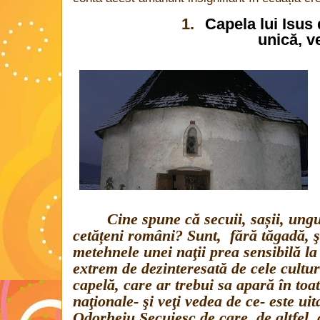
1.
Capela lui Isus
unică, v
Cine spune că secuii, sașii, ungu
cetățeni români? Sunt,
fără tăgadă, ş
metehnele unei naţii prea sensibilă la
extrem de dezinteresată de cele cultur
capelă, care ar trebui sa apară în toat
naţionale- şi veţi vedea de ce- este uit
Odorheiu Secuiesc de care, de altfel, 