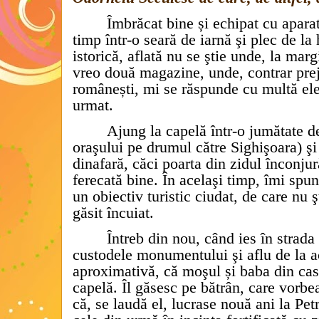
Îmbrăcat bine și echipat cu aparat
timp într-o seară de iarnă şi plec de l
istorică, aflată nu se ştie unde, la marg
vreo două magazine, unde, contrar preju
românești, mi se răspunde cu multă ele
urmat.
Ajung la capelă într-o jumătate 
oraşului pe drumul către Sighişoara) şi
dinafară, căci poarta din zidul înconjurăt
ferecată bine. În acelaşi timp, îmi spu
un obiectiv turistic ciudat, de care nu 
găsit încuiat.
Întreb din nou, când ies în strada
custodele monumentului şi aflu de la a
aproximativă, că moşul și baba din cas
capelă. Îl găsesc pe bătrân, care vorbe
că, se laudă el, lucrase nouă ani la Petr