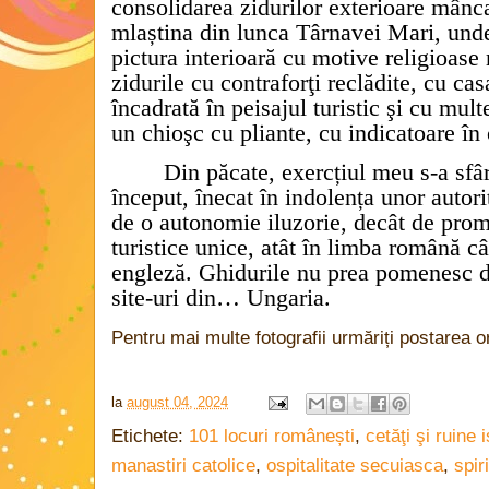
consolidarea zidurilor exterioare mânc
mlaștina din lunca Târnavei Mari, und
pictura interioară cu motive religioase
zidurile cu contraforţi reclădite, cu cas
încadrată în peisajul turistic şi cu mult
un chioşc cu pliante, cu indicatoare în 
Din păcate, exercțiul meu s-a sfâ
început, înecat în indolența unor autor
de o autonomie iluzorie, decât de pro
turistice unice, atât în limba română c
engleză. Ghidurile nu prea pomenesc d
site-uri din… Ungaria.
Pentru mai multe fotografii urmăriți postarea 
la
august 04, 2024
Etichete:
101 locuri românești
,
cetăţi şi ruine 
manastiri catolice
,
ospitalitate secuiasca
,
spir