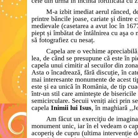
cele din urmă în incinta fortificată cu z
M-a izbit imediat aerul rânced, d
printre băncile joase, cariate şi dintre 
medievale (casetarea a avut loc în 1677
piept și îmbătat de întâlnirea cu aşa o
să fotografiez cu nesaț.
Capela are o vechime apreciabilă,
lea, de când se presupune că este în pic
capela unui cimitir al secuilor din zona
Asta o încadrează, fără discuție, în cat
mai interesante monumente de acest t
este și ea unică în România, de tip cuad
într-un stil care aminteşte de bisericile
semicirculare. Secuii veniți aici prin s
capela
Inimii lui Isus
, în maghiară ,,J
Am făcut un exerciţiu de imaginaţ
monument unic, iar în el vedeam o cape
acoperiş de cupru (ultima intervenție d