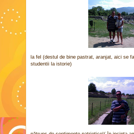
la fel (destul de bine pastrat, aranjat, aici se 
studentii la istorie)
pătruns de sentimente patriotice!( în incinta am