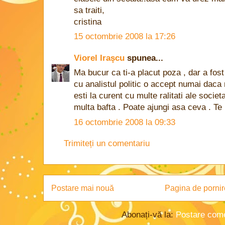
sa traiti,
cristina
15 octombrie 2008 la 17:26
Viorel Iraşcu
spunea...
Ma bucur ca ti-a placut poza , dar a fost
cu analistul politic o accept numai daca 
esti la curent cu multe ralitati ale societa
multa bafta . Poate ajungi asa ceva . Te 
16 octombrie 2008 la 09:33
Trimiteți un comentariu
Postare mai nouă
Pagina de pornir
Abonați-vă la:
Postare come