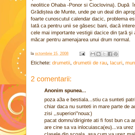
neolitice Ohaba -Ponor si Cioclovina). După 
Grădiștea de Munte, unde pe un deal din apropie
foarte cunoscutul calendar dacic, problema es
Iată ca pentru unii se găsesc bani, dacă intere
cele mai importante vestigii dacice din țară ş
măcar pentru amenajarea unui drum normal.
la
octombrie 15, 2008
Etichete:
drumetii
,
drumetii de rau
,
lacuri
,
mun
2 comentarii:
Anonim spunea...
poza a3a e bestiala...stiu ca sunteti patr
chiar daca nu sunteti in mare parte de a
zisi ,,superiori"noua:)
pacat domnu'diriginte ati fi fost bun ca ana
are cine sa va inlocuiasca(eu)...va urez
clasele din scoala..asa cum va urez ma