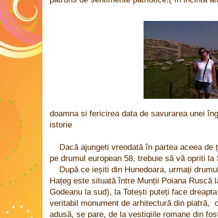
doamna si fericirea data de savurarea unei îng
istorie
Dacă ajungeti vreodată în partea aceea de ț
pe drumul european 58, trebuie să vă opriti l
După ce ieșiti din Hunedoara, urmați drumu
Hațeg este situată între Munții Poiana Ruscă l
Godeanu la sud), la Totești puteți face dreapt
veritabil monument de arhitectură din piatră, c
adusă, se pare, de la vestigiile romane din fos