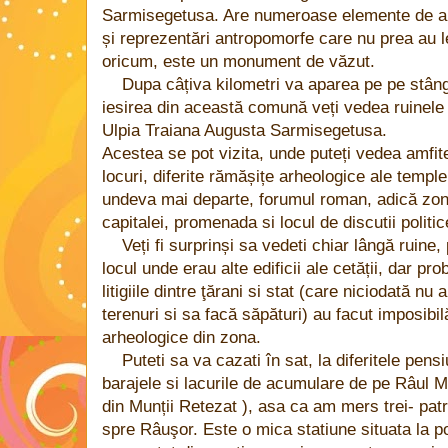
Sarmisegetusa. Are numeroase elemente de arh
și reprezentări antropomorfe care nu prea au l
oricum, este un monument de văzut.
Dupa câțiva kilometri va aparea pe pe stân
iesirea din această comună veți vedea ruinele 
Ulpia Traiana Augusta Sarmisegetusa.
Acestea se pot vizita, unde puteți vedea amfi
locuri, diferite rămășițe arheologice ale temple
undeva mai departe, forumul roman, adică zona 
capitalei, promenada si locul de discutii politi
Veți fi surprinși sa vedeti chiar lângă ruine
locul unde erau alte edificii ale cetății, dar pr
litigiile dintre ţărani si stat (care niciodată 
terenuri si sa facă săpături) au facut imposibil
arheologice din zona.
Puteti sa va cazati în sat, la diferitele pen
barajele si lacurile de acumulare de pe Râul Ma
din Munții Retezat ), asa ca am mers trei- patr
spre Râuşor. Este o mica statiune situata la p