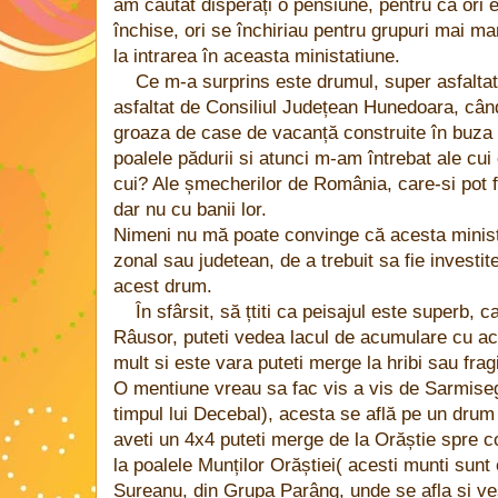
am cautat disperați o pensiune, pentru ca ori
închise, ori se închiriau pentru grupuri mai ma
la intrarea în aceasta ministatiune.
Ce m-a surprins este drumul, super asfaltat
asfaltat de Consiliul Județean Hunedoara, câ
groaza de case de vacanță construite în buza pr
poalele pădurii si atunci m-am întrebat ale cu
cui? Ale șmecherilor de România, care-si pot f
dar nu cu banii lor.
Nimeni nu mă poate convinge că acesta minist
zonal sau judetean, de a trebuit sa fie investit
acest drum.
În sfârsit, să țtiti ca peisajul este superb, c
Râusor, puteti vedea lacul de acumulare cu a
mult si este vara puteti merge la hribi sau frag
O mentiune vreau sa fac vis a vis de Sarmiseg
timpul lui Decebal), acesta se află pe un drum 
aveti un 4x4 puteti merge de la Orăștie spre 
la poalele Munților Orăștiei( acesti munti sunt
Șureanu, din Grupa Parâng, unde se afla si vest