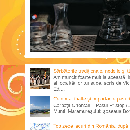
Sărbătorile tradiţionale, nedeile şi 
Am muncit foarte mult la această lis
al localităţilor turistice, scris de 
Ed....
Cele mai înalte şi importante pasur
Carpaţii Orientali Pasul Prislop (1
Munţii Maramureşului; şoseaua Borş
Top zece lacuri din România, după 