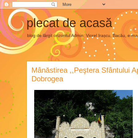
plecat de acasă
blog de lărgit orizontul Admin: Viorel Irașcu, Bacău, e
Mânăstirea ,,Peştera Sfântului A
Dobrogea