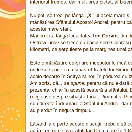
interiorul frumos, dar mult prea pictat, al biseri
Nu poți să treci pe lângă ,
,X"
-ul acela mare și 
mânăstirea Sfântului Apostol Andrei, pentru c
acestui mare sfânt.
Mai precis, lângă localitatea
Ion Corvin
, din 
Ostrov( unde se trece cu bacul spre Călărași),
kilometri, ce șerpuieste pe la marginea unei pă
Este o mânăstire ce-și are începuturile încă de
unde se spune că a sihăstrit fratele lui Simon
acolo departe în Scitya Minor, în pădurea cu i
Am scris, că...
se spune
, pentru că nu există 
prezența, chiar în acestă peșteră a sfântului. 
religioase despre sihaștri Innal, Rimmal și Pin
sub directa îndrumare a Sfântului Andrei, dar mu
au pierdut în negura timpului.
Lăsând la o parte aceste discuții, trebuie să 
au în centru pe avocatul Jan Dinu, care în 19