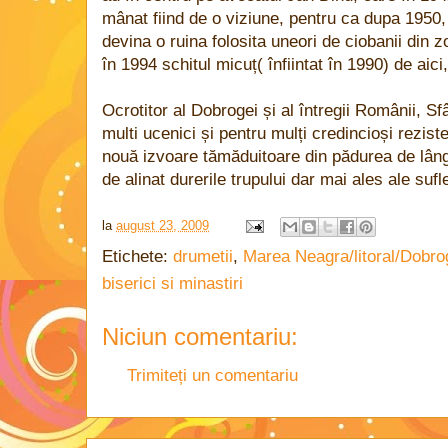
mânat fiind de o viziune, pentru ca dupa 1950
devina o ruina folosita uneori de ciobanii din z
în 1994 schitul micuț( înfiintat în 1990) de aic
Ocrotitor al Dobrogei și al întregii Românii, S
multi ucenici și pentru mulți credincioși reziste
nouă izvoare tămăduitoare din pădurea de lâng
de alinat durerile trupului dar mai ales ale sufle
la
august 23, 2009
Etichete:
drumetii
,
Marea Neagra/litoral/Dobr
biserici si minastiri
Niciun comentariu:
Trimiteți un comentariu