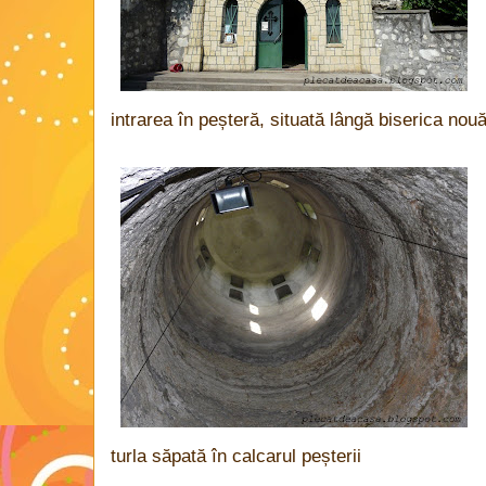
intrarea în peșteră, situată lângă biserica nou
turla săpată în calcarul peșterii