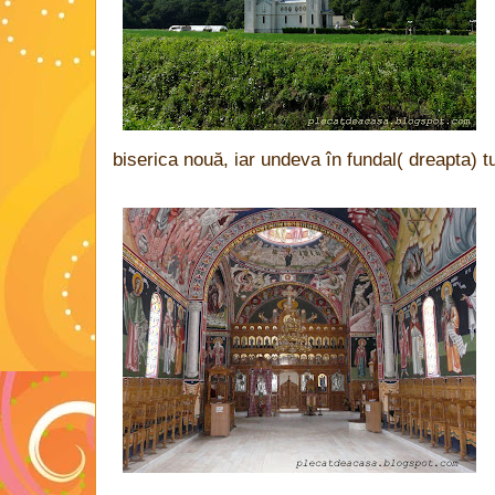
biserica nouă, iar undeva în fundal( dreapta) t