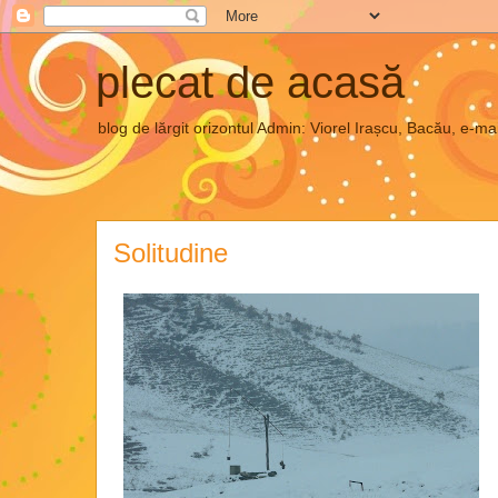
plecat de acasă
blog de lărgit orizontul Admin: Viorel Irașcu, Bacău, e
Solitudine