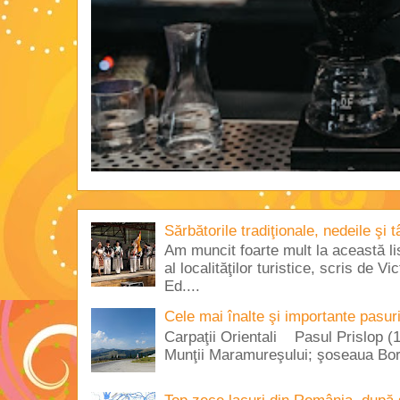
Sărbătorile tradiţionale, nedeile şi 
Am muncit foarte mult la această lis
al localităţilor turistice, scris de 
Ed....
Cele mai înalte şi importante pasur
Carpaţii Orientali Pasul Prislop (1
Munţii Maramureşului; şoseaua Borş