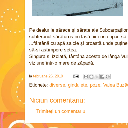
Pe dealurile sărace şi sărate ale Subcarpaţilo
subteranul sărăturos nu lasă nici un copac să c
...fântână cu apă salcie şi proastă unde puţin
să-si astîmpere setea.
Singura si izolată, fântâna acesta de lânga Vul
viziune într-o mare de zăpadă.
la
februarie 25, 2010
Etichete:
diverse
,
gindulete
,
poze
,
Valea Buzău
Niciun comentariu:
Trimiteți un comentariu