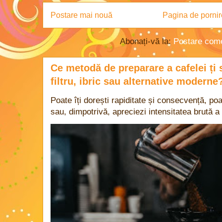
Postare mai nouă
Pagina de pornir
Abonați-vă la:
Postare come
Ce metodă de preparare a cafelei ți 
filtru, ibric sau alternative moderne
Poate îți dorești rapiditate și consecvență, poa
sau, dimpotrivă, apreciezi intensitatea brută a 