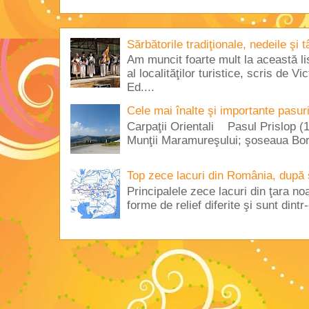
Sărbătorile tradiţionale, nedeile şi 
Am muncit foarte mult la această lis
al localităţilor turistice, scris de 
Ed....
Cele mai înalte şi importante pasur
Carpaţii Orientali Pasul Prislop (1
Munţii Maramureşului; şoseaua Borş
Top zece lacuri din România, după 
Principalele zece lacuri din ţara no
forme de relief diferite şi sunt dintr