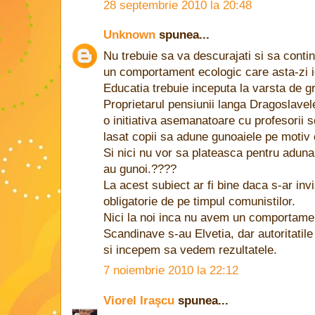
28 septembrie 2010 la 20:48
Unknown
spunea...
Nu trebuie sa va descurajati si sa contin
un comportament ecologic care asta-zi i
Educatia trebuie inceputa la varsta de gr
Proprietarul pensiunii langa Dragoslavel
o initiativa asemanatoare cu profesorii sc
lasat copii sa adune gunoaiele pe motiv c
Si nici nu vor sa plateasca pentru aduna
au gunoi.????
La acest subiect ar fi bine daca s-ar in
obligatorie de pe timpul comunistilor.
Nici la noi inca nu avem un comportament
Scandinave s-au Elvetia, dar autoritatil
si incepem sa vedem rezultatele.
7 noiembrie 2010 la 22:12
Viorel Iraşcu
spunea...