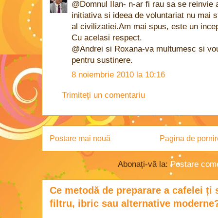
@Domnul Ilan- n-ar fi rau sa se reinvie 
initiativa si ideea de voluntariat nu mai 
al civilizatiei.Am mai spus, este un ince
Cu acelasi respect.
@Andrei si Roxana-va multumesc si vou
pentru sustinere.
8 noiembrie 2010 la 10:16
Trimiteți un comentariu
Postare mai nouă
Pagina de pornir
Abonați-vă la:
Postare come
Ce metodă de preparare a cafelei ți 
filtru, ibric sau alternative moderne