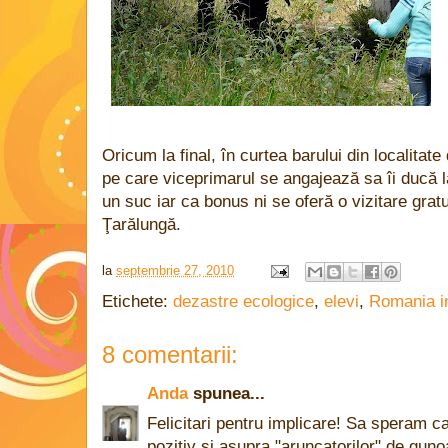
Oricum la final, în curtea barului din localita
pe care viceprimarul se angajează sa îi ducă l
un suc iar ca bonus ni se oferă o vizitare grat
Ţarălungă.
la
septembrie 27, 2010
Etichete:
dezastre ecologice
,
elevi
,
Romania in
8 comentarii:
Anda
spunea...
Felicitari pentru implicare! Sa speram 
pozitiv si asupra "aruncatorilor" de gunoa