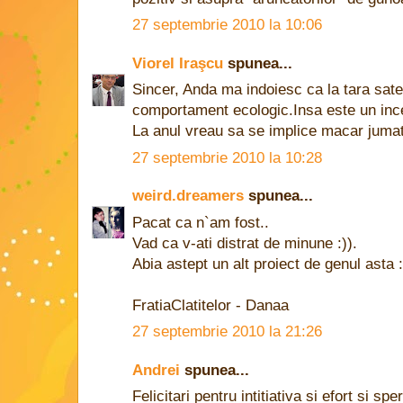
27 septembrie 2010 la 10:06
Viorel Iraşcu
spunea...
Sincer, Anda ma indoiesc ca la tara sate
comportament ecologic.Insa este un inc
La anul vreau sa se implice macar jumat
27 septembrie 2010 la 10:28
weird.dreamers
spunea...
Pacat ca n`am fost..
Vad ca v-ati distrat de minune :)).
Abia astept un alt proiect de genul asta :
FratiaClatitelor - Danaa
27 septembrie 2010 la 21:26
Andrei
spunea...
Felicitari pentru intitiativa si efort si 