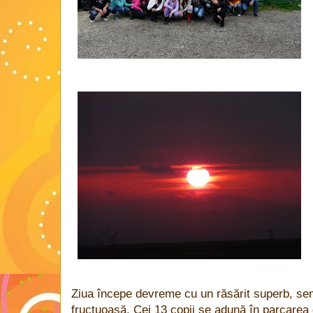
Ziua începe devreme cu un răsărit superb, sem
fructuoasă. Cei 13 copii se adună în parcarea 