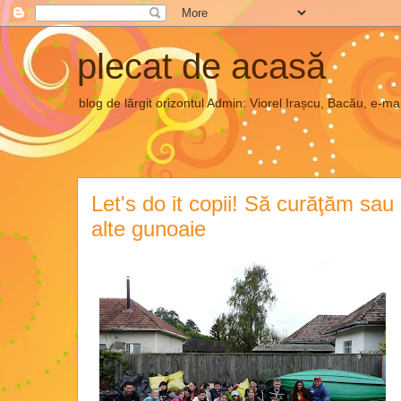
plecat de acasă
blog de lărgit orizontul Admin: Viorel Irașcu, Bacău, e
Let's do it copii! Să curăţăm sau
alte gunoaie