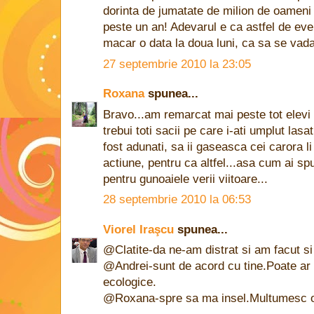
dorinta de jumatate de milion de oameni 
peste un an! Adevarul e ca astfel de eve
macar o data la doua luni, ca sa se vada 
27 septembrie 2010 la 23:05
Roxana
spunea...
Bravo...am remarcat mai peste tot elevi s
trebui toti sacii pe care i-ati umplut lasa
fost adunati, sa ii gaseasca cei carora l
actiune, pentru ca altfel...asa cum ai spu
pentru gunoaiele verii viitoare...
28 septembrie 2010 la 06:53
Viorel Iraşcu
spunea...
@Clatite-da ne-am distrat si am facut si
@Andrei-sunt de acord cu tine.Poate ar
ecologice.
@Roxana-spre sa ma insel.Multumesc 