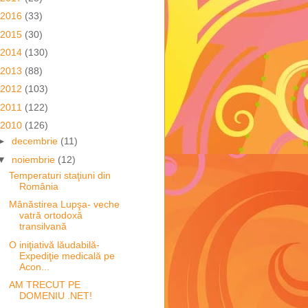
2016
(33)
2015
(30)
2014
(130)
2013
(88)
2012
(103)
2011
(122)
2010
(126)
►
decembrie
(11)
▼
noiembrie
(12)
Temperaturi staţiuni din
România
Mânăstirea Lupşa- veche
vatră ortodoxă
transilvană
O iniţiativă lăudabilă-
Expediţie medicală pe
Acon...
AM TRECUT PE
DOMENIU .NET!