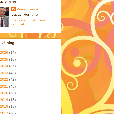
spre mine
Viorel Iraşcu
Bacău, Romania
Vizualizați profilul meu
complet
ivă blog
2026
(14)
2025
(16)
2024
(37)
2023
(48)
2022
(42)
2021
(48)
2020
(38)
2019
(13)
2018
(15)
2017
(28)