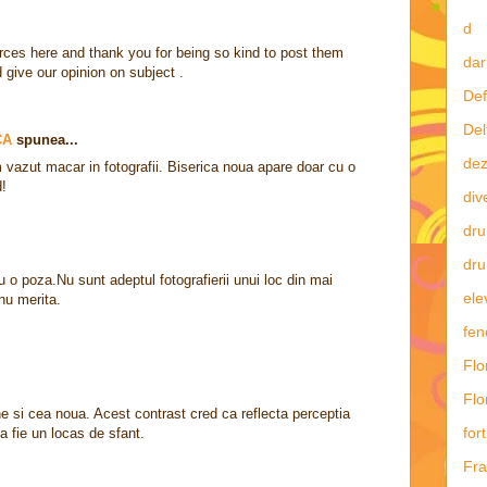
d
ces here and thank you for being so kind to post them
dar
give our opinion on subject .
Def
Del
CA
spunea...
dez
 vazut macar in fotografii. Biserica noua apare doar cu o
d!
div
dru
dru
 o poza.Nu sunt adeptul fotografierii unui loc din mai
ele
nu merita.
fe
Flo
Flo
he si cea noua. Acest contrast cred ca reflecta perceptia
fort
a fie un locas de sfant.
Fra