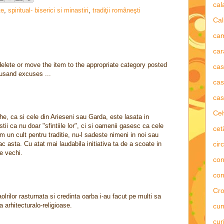
ca
te
,
spiritual- biserici si minastiri
,
tradiţii româneşti
Cal
ca
car
elete or move the item to the appropriate category posted
ca
housand excuses ...
cas
cas
Ce
che, ca si cele din Arieseni sau Garda, este lasata in
ii ca nu doar "sfintiile lor", ci si oamenii gasesc ca cele
cet
un cult pentru traditie, nu-l sadeste nimeni in noi sau
circ
ac asta. Cu atat mai laudabila initiativa ta de a scoate in
 vechi.
con
con
Cro
lrilor rasturnata si credinta oarba i-au facut pe multi sa
a arhitecturalo-religioase.
cu
curi