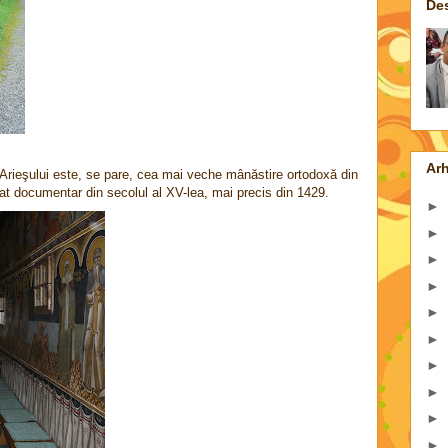
De
Arh
rieşului este, se pare, cea mai veche mânăstire ortodoxă din
tat documentar din secolul al XV-lea, mai precis din 1429.
►
►
►
►
►
►
►
►
►
►