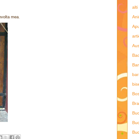
alti
Ani
revolta mea.
Apu
art
Aus
Ba
Ba
bar
bis
Bos
Bra
Buc
Buc
Buc