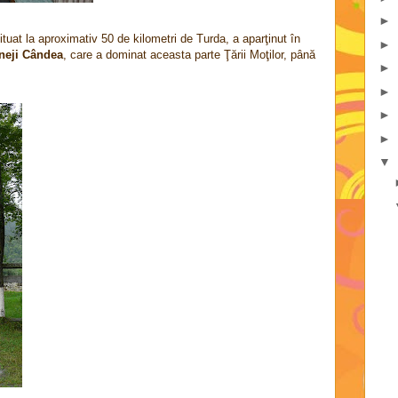
►
ituat la aproximativ 50 de kilometri de Turda, a aparţinut în
►
neji Cândea
, care a dominat aceasta parte Ţării Moţilor, până
►
►
►
►
▼