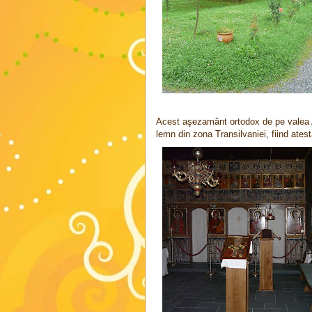
Acest aşezamânt ortodox de pe valea A
lemn din zona Transilvaniei, fiind ates