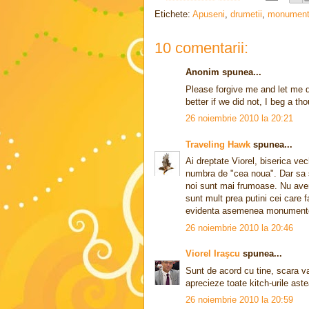
Etichete:
Apuseni
,
drumetii
,
monumen
10 comentarii:
Anonim spunea...
Please forgive me and let me d
better if we did not, I beg a t
26 noiembrie 2010 la 20:21
Traveling Hawk
spunea...
Ai dreptate Viorel, biserica ve
numbra de "cea noua". Dar sa st
noi sunt mai frumoase. Nu avem 
sunt mult prea putini cei care f
evidenta asemenea monumente
26 noiembrie 2010 la 20:46
Viorel Iraşcu
spunea...
Sunt de acord cu tine, scara vao
aprecieze toate kitch-urile aste
26 noiembrie 2010 la 20:59