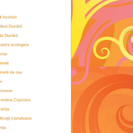
k tourism
ileul Dunării
ta Dunării
astre ecologice
erse
metii
metii de rau
vi
nomene
rentina Cojocaru
rența
ificaţii transilvane
nța