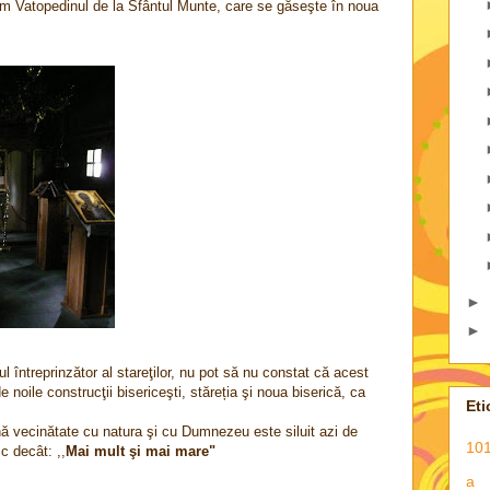
em Vatopedinul de la Sfântul Munte, care se găseşte în noua
►
►
ul întreprinzător al stareţilor, nu pot să nu constat că acest
 noile construcţii bisericeşti, stăreția şi noua biserică, ca
Eti
nă vecinătate cu natura şi cu Dumnezeu este siluit azi de
101
sc decât: ,,
Mai mult şi mai mare"
a