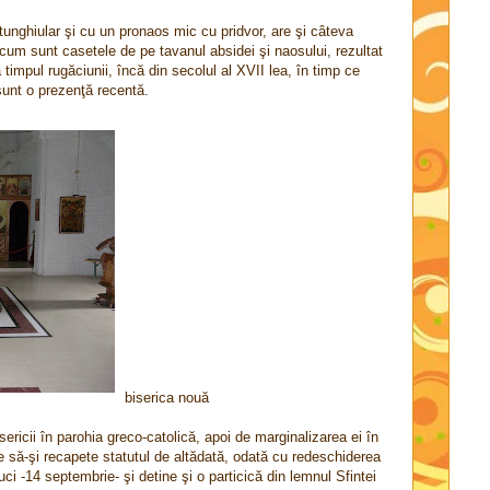
tunghiular şi cu un pronaos mic cu pridvor, are şi câteva
cum sunt casetele de pe tavanul absidei şi naosului, rezultat
ţa timpul rugăciunii, încă din secolul al XVII lea, în timp ce
 sunt o prezenţă recentă.
biserica nouă
ricii în parohia greco-catolică, apoi de marginalizarea ei în
 să-şi recapete statutul de altădată, odată cu redeschiderea
uci -14 septembrie- şi detine şi o particică din lemnul Sfintei