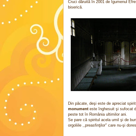
Cruci dăruită în 2001 de Igumenul Efr
biserică.
Din păcate, deşi este de apreciat spirit
monument
este înghesuit şi sufocat de
peste tot în România ultimilor ani.
Se pare că spiritul acela umil şi de bu
orgoliile ,,preasfinţilor" care nu-şi dore