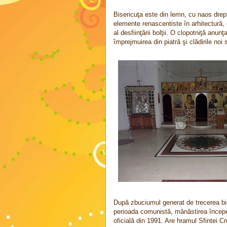
Bisericuţa este din lemn, cu naos drep
elemente renascentiste în arhitectură, 
al desfiinţării bolţii. O clopotniţă anun
împrejmuirea din piatră şi clădirile noi
După zbuciumul generat de trecerea bise
perioada comunistă, mânăstirea începe
oficială din 1991. Are hramul Sfintei Cr