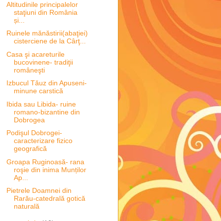
Altitudinile principalelor
staţiuni din România
și...
Ruinele mănăstirii(abaţiei)
cisterciene de la Cârţ...
Casa şi acareturile
bucovinene- tradiţii
româneşti
Izbucul Tăuz din Apuseni-
minune carstică
Ibida sau Libida- ruine
romano-bizantine din
Dobrogea
Podişul Dobrogei-
caracterizare fizico
geografică
Groapa Ruginoasă- rana
roşie din inima Munților
Ap...
Pietrele Doamnei din
Rarău-catedrală gotică
naturală