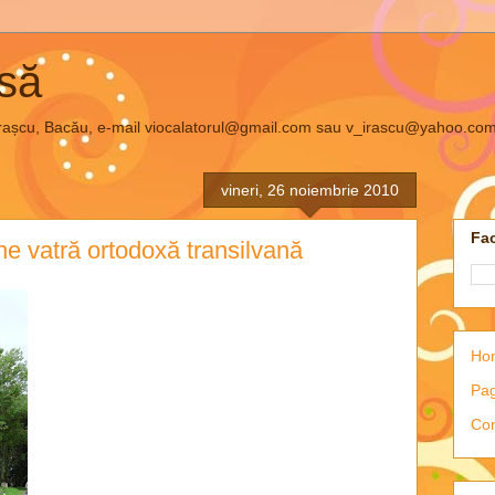
asă
el Irașcu, Bacău, e-mail viocalatorul@gmail.com sau v_irascu@yahoo.co
vineri, 26 noiembrie 2010
Fac
e vatră ortodoxă transilvană
Ho
Pag
Con