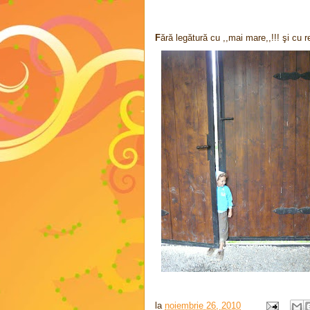
F
ără legătură cu ,,mai mare,,!!! şi cu 
la
noiembrie 26, 2010