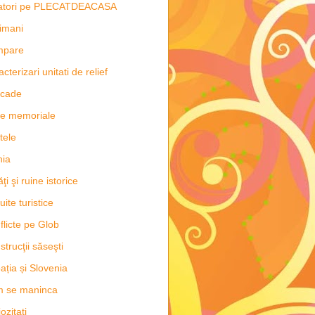
latori pe PLECATDEACASA
imani
mpare
acterizari unitati de relief
scade
e memoriale
tele
hia
ăţi şi ruine istorice
uite turistice
flicte pe Glob
strucţii săseşti
ația și Slovenia
m se maninca
ozitati