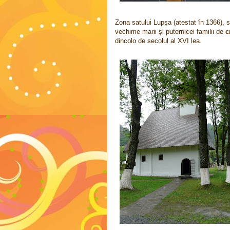
Zona satului Lupşa (atestat în 1366), s
vechime marii și puternicei familii de
c
dincolo de secolul al XVI lea.