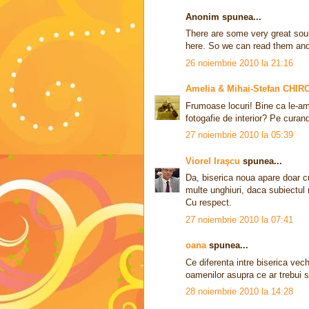
Anonim spunea...
There are some very great sour
here. So we can read them and 
26 noiembrie 2010 la 21:16
Amelia & Mihai-Stefan CHIR
Frumoase locuri! Bine ca le-am
fotogafie de interior? Pe curan
27 noiembrie 2010 la 05:39
Viorel Iraşcu
spunea...
Da, biserica noua apare doar cu
multe unghiuri, daca subiectul 
Cu respect.
27 noiembrie 2010 la 07:41
oana
spunea...
Ce diferenta intre biserica vec
oamenilor asupra ce ar trebui s
28 noiembrie 2010 la 14:28