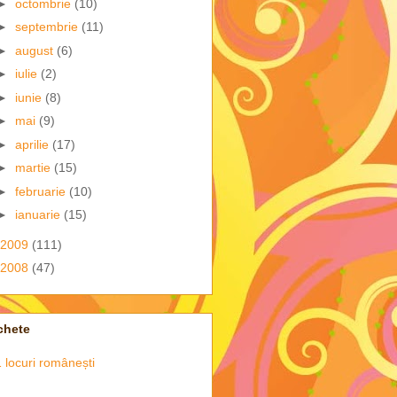
►
octombrie
(10)
►
septembrie
(11)
►
august
(6)
►
iulie
(2)
►
iunie
(8)
►
mai
(9)
►
aprilie
(17)
►
martie
(15)
►
februarie
(10)
►
ianuarie
(15)
2009
(111)
2008
(47)
chete
 locuri românești