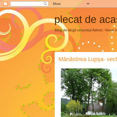
plecat de ac
blog de lărgit orizontul Admin: Vior
Mânăstirea Lupşa- vech