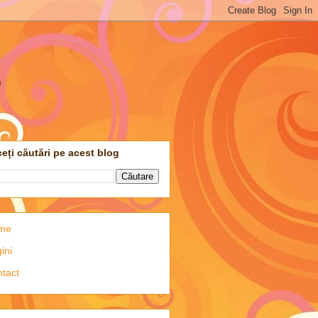
m
eți căutări pe acest blog
me
ini
tact