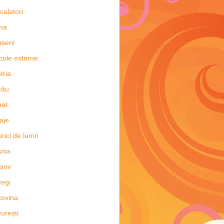
 calatori
na
seni
icole externe
tria
cău
nat
aje
erici de lemn
nia
șov
egi
ovina
urești