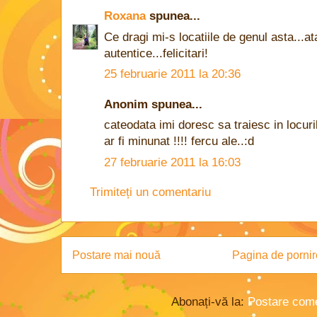
Roxana
spunea...
Ce dragi mi-s locatiile de genul asta...at
autentice...felicitari!
25 februarie 2011 la 20:36
Anonim spunea...
cateodata imi doresc sa traiesc in locurile
ar fi minunat !!!! fercu ale..:d
27 februarie 2011 la 16:03
Trimiteți un comentariu
Postare mai nouă
Pagina de pornir
Abonați-vă la:
Postare come