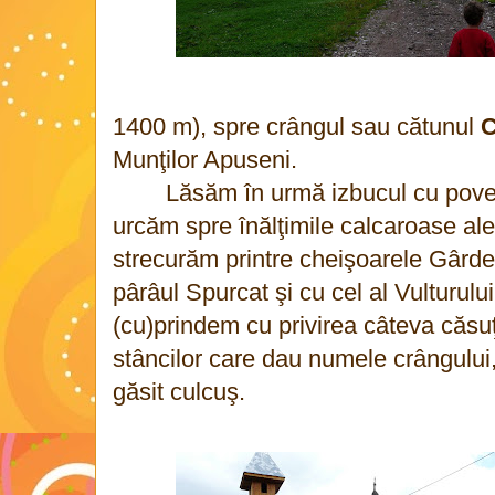
1400 m), spre crângul sau cătunul
C
Munţilor Apuseni.
Lăsăm în urmă izbucul cu povest
urcăm spre înălţimile calcaroase al
strecurăm printre cheişoarele Gârdei
pârâul Spurcat şi cu cel al Vulturului
(cu)prindem cu privirea câteva căsuţe
stâncilor care dau numele crângului,
găsit culcuş.