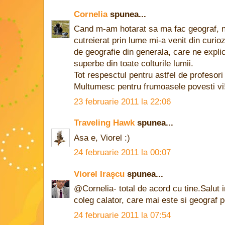
Cornelia
spunea...
Cand m-am hotarat sa ma fac geograf, n
cutreierat prin lume mi-a venit din curio
de geografie din generala, care ne explica
superbe din toate colturile lumii.
Tot respesctul pentru astfel de profesori
Multumesc pentru frumoasele povesti vi
23 februarie 2011 la 22:06
Traveling Hawk
spunea...
Asa e, Viorel :)
24 februarie 2011 la 00:07
Viorel Iraşcu
spunea...
@Cornelia- total de acord cu tine.Salut 
coleg calator, care mai este si geograf 
24 februarie 2011 la 07:54