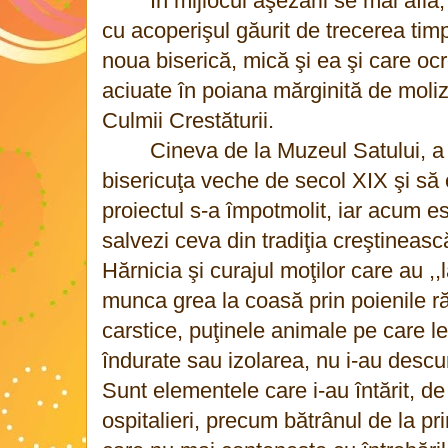
În mijlocul aşezării se mai află
cu acoperişul găurit de trecerea ti
noua biserică, mică şi ea şi care ocr
aciuate în poiana mărginită de molizi 
Culmii Crestăturii.
Cineva de la Muzeul Satului, a 
bisericuţa veche de secol XIX şi să
proiectul s-a împotmolit, iar acum e
salvezi ceva din tradiţia creştinească
Hărnicia şi curajul moţilor care au ,,
munca grea la coasă prin poienile r
carstice, puţinele animale pe care le 
îndurate sau izolarea, nu i-au descur
Sunt elementele care i-au întărit, de
ospitalieri, precum bătrânul de la p