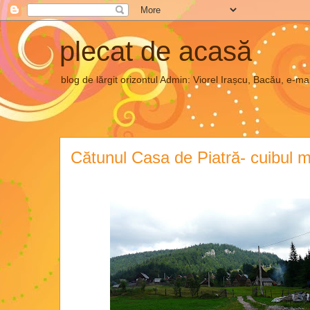
plecat de acasă
blog de lărgit orizontul Admin: Viorel Irașcu, Bacău, e
Cătunul Casa de Piatră- cuibul m