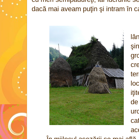
dacă mai aveam puţin şi intram în c
lâ
şin
gr
cr
te
loc
iţ
de
ur
ca
aco