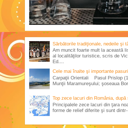
Sărbătorile tradiţionale, nedeile şi 
Am muncit foarte mult la această lis
al localităţilor turistice, scris de 
Ed....
Cele mai înalte şi importante pasur
Carpaţii Orientali Pasul Prislop (1
Munţii Maramureşului; şoseaua Borş
Top zece lacuri din România, după 
Principalele zece lacuri din ţara no
forme de relief diferite şi sunt dintr