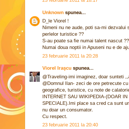
23 februarie 2011 la 18:17
Unknown
spunea...
D_le Viorel !
Nimeni nu ne aude, poti sa-mi dezvalui s
perlelor turistice ??
S-au poate sa fie numai talent nascut ??
Numai doua noptii in Apuseni nu e de aju
23 februarie 2011 la 20:28
Viorel Iraşcu
spunea...
@Traveling-imi imaginez, doar sunteti ,
@Domnul Ilan- zeci de ore petrecute cu oc
geografice, turistice, cu note de calato
INTERNET SAU WIKIPEDIA-(DOAR IN
SPECIALE).Imi place sa cred ca sunt un 
nu doar un consumator.
Cu respect.
23 februarie 2011 la 20:40