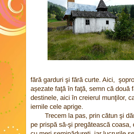
fără garduri şi fără curte. Aici, şop
așezate faţă în faţă, semn că două fa
destinele, aici în creierul munţilor, 
iernile cele aprige.
Trecem la pas, prin cătun şi dă
pe prispă să-şi pregătească coasa, o
cu meri semipădureţi, iar lucrurile s