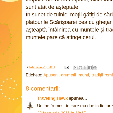
sunt atât de aşteptate.
În sunet de tulnic, moţii gătiţi de s
platourile Scărişoarei cea cu gheţar
aşteaptă întâlnirea cu muntele şi tra
muntele pare că atinge cerul.
la
februarie 23, 2011
Etichete:
Apuseni
,
drumetii
,
munti
,
tradiţii rom
8 comentarii:
Traveling Hawk
spunea...
Un loc frumos, in care ma duc in fiecare