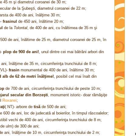
e 45 m şi diametrul coroanei de 30 m;
ecular de la Şubeşti, diametrul coroanei de 22 m;
arsta de 400 de ani, înălţime 30 m;
)-
frasinul
de 450 ani, înăltime 20 m;
ul
de la
Tolontal
, de 400 de ani, cu înăltimea de 35 m şi
500 de ani, înăltime de 25 m, diametrul coroanei de 25 m, în
)-
plop de 900 de ani!
, unul dintre cei mai bătrâni arbori din
ani, înălţime de 35 m, circumferinţa trunchiului de 8 m;
(VL)-
frasin
monumental de 400 de ani, înăltime 30 m;
d alb de 62 de metri înălţime!
, posibil cel mai înalt din
op
de 700 de ani, circumferinţa trunchiului de peste 10 m;
ejarul secular din Borzeşti
, monument istoric- doar rămăşiţe
ul
Roxanei
;
aţi
( NT)- arbore de
tisă
de 500 de ani;
e 600 de ani, loc de judecată al boierilor, în timpul răscoalelor;
ibil vechi de 400 de ani, circumferinţa trunchiului de 8 m;
e de ulm) de 300 de ani;
e ani, înălţime de 10 m, circumferinţa trunchiului de 2 m;