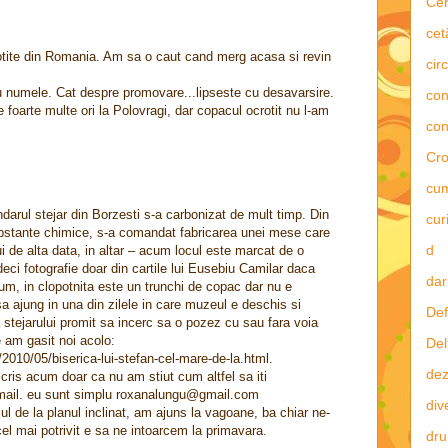
Ce
cet
otite din Romania. Am sa o caut cand merg acasa si revin
circ
cu numele. Cat despre promovare...lipseste cu desavarsire.
con
 foarte multe ori la Polovragi, dar copacul ocrotit nu l-am
con
Cro
cu
ndarul stejar din Borzesti s-a carbonizat de mult timp. Din
curi
ubstante chimice, s-a comandat fabricarea unei mese care
d
ui de alta data, in altar – acum locul este marcat de o
deci fotografie doar din cartile lui Eusebiu Camilar daca
dar
cum, in clopotnita este un trunchi de copac dar nu e
sa ajung in una din zilele in care muzeul e deschis si
Def
 stejarului promit sa incerc sa o pozez cu sau fara voia
e am gasit noi acolo:
Del
/2010/05/biserica-lui-stefan-cel-mare-de-la.html.
dez
scris acum doar ca nu am stiut cum altfel sa iti
mail. eu sunt simplu roxanalungu@gmail.com
div
l de la planul inclinat, am ajuns la vagoane, ba chiar ne-
cel mai potrivit e sa ne intoarcem la primavara.
dru