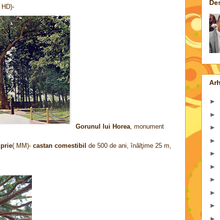
De
 HD)-
Arh
►
►
Gorunul lui Horea
, monument
►
►
Sprie
( MM)-
castan comestibil
de 500 de ani, înălţime 25 m,
►
►
►
►
►
►