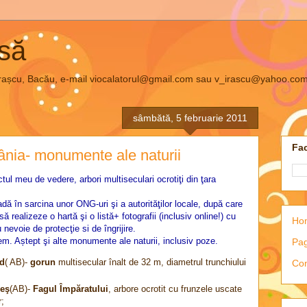
asă
el Irașcu, Bacău, e-mail viocalatorul@gmail.com sau v_irascu@yahoo.co
sâmbătă, 5 februarie 2011
Fac
mânia- monumente ale naturii
ctul meu de vedere, arbori multiseculari ocrotiţi din ţara
adă în sarcina unor ONG-uri şi a autorităţilor locale, după care
să realizeze o hartă şi o listă+ fotografii (inclusiv online!) cu
Ho
 nevoie de protecţie si de îngrijire.
. Aștept şi alte monumente ale naturii, inclusiv poze.
Pag
ud
( AB)-
gorun
multisecular înalt de 32 m, diametrul trunchiului
Con
ieş
(AB)-
Fagul Împăratului
, arbore ocrotit cu frunzele uscate
r;