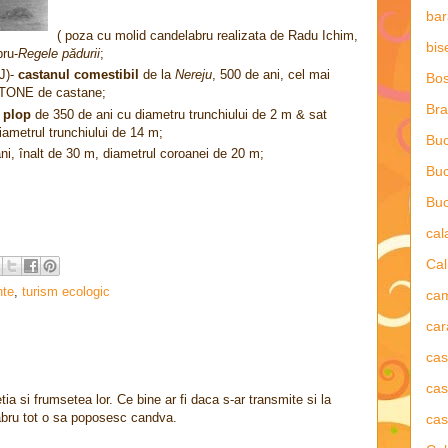
bar
( poza cu molid candelabru realizata de Radu Ichim,
bis
ru-
Regele pădurii
;
J)-
castanul comestibil
de la
Nereju
, 500 de ani, cel mai
Bos
2 TONE de castane;
Bra
-
plop
de 350 de ani cu diametru trunchiului de 2 m & sat
iametrul trunchiului de 14 m;
Buc
i, înalt de 30 m, diametrul coroanei de 20 m;
Buc
Buc
ca
Cal
te
,
turism ecologic
ca
car
ca
cas
ia si frumsetea lor. Ce bine ar fi daca s-ar transmite si la
abru tot o sa poposesc candva.
cas