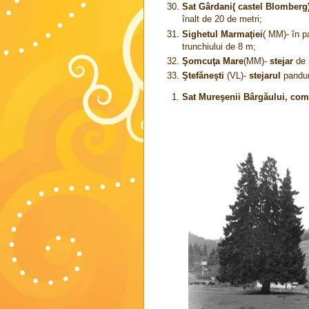
Sat Gârdani( castel Blomberg
înalt de 20 de metri;
Sighetul Marmaţiei
( MM)- în p
trunchiului de 8 m;
Şomcuţa Mare
(MM)-
stejar
de 
Ştefăneşti
(VL)-
stejarul
pandur
Sat Mureşenii Bârgăului, com