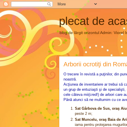
plecat de ac
blog de lărgit orizontul Admin: Vior
Arborii ocrotiţi din Ro
O trecere în revistă a puţinilor, din pun
noastră.
Acţiunea de inventariere ar trebui să c
un grup de entuziaşti şi de specialişti, 
cele câteva mii(cred!) de arbori care au
Până atunci să ne multumim cu ce avem
Sat Gârbova de Sus, oraş Ai
peste 2 m;
Sat Muncelu, oraş Baia de Ar
iarna pentru protejarea mugurilo