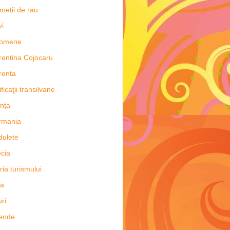
metii de rau
vi
nomene
rentina Cojocaru
rența
ificaţii transilvane
nța
rmania
dulete
cia
oria turismului
ia
uri
ende