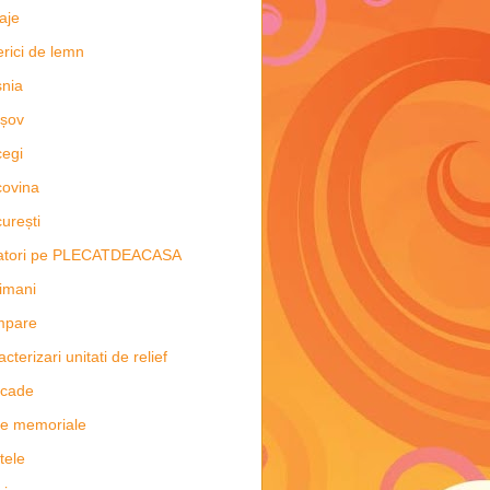
aje
erici de lemn
nia
șov
egi
ovina
urești
latori pe PLECATDEACASA
imani
mpare
acterizari unitati de relief
scade
e memoriale
tele