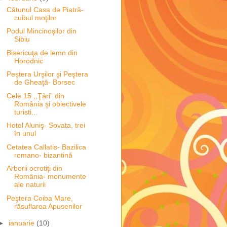
Cătunul Casa de Piatră-
cuibul moţilor
Podul Mincinoşilor din
Sibiu
Bisericuţa de lemn din
Horodnic
Peştera Urşilor şi Peştera
de Gheaţă- Borsec
Cele 15 ,,Ţări” din
România şi obiectivele
turisti...
Hotel Aluniş- Sovata, trei
în unul
Cetatea Callatis- Bazilica
romano- bizantină
Arborii ocrotiţi din
România- monumente
ale naturii
Peştera Coiba Mare,
răsuflarea Apusenilor
►
ianuarie
(10)