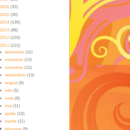
2016
(33)
2015
(30)
2014
(130)
2013
(88)
2012
(103)
2011
(122)
►
decembrie
(11)
►
noiembrie
(13)
►
octombrie
(12)
►
septembrie
(13)
►
august
(9)
►
iulie
(5)
►
iunie
(8)
►
mai
(11)
►
aprilie
(10)
►
martie
(11)
▼
februarie
(9)