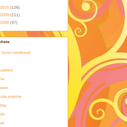
2010
(126)
2009
(111)
2008
(47)
chete
 locuri românești
 calatori
na
seni
icole externe
tria
cău
nat