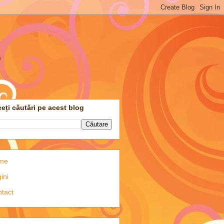
m
eți căutări pe acest blog
me
ini
tact