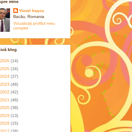
spre mine
Viorel Iraşcu
Bacău, Romania
Vizualizați profilul meu
complet
ivă blog
2026
(14)
2025
(16)
2024
(37)
2023
(48)
2022
(42)
2021
(48)
2020
(38)
2019
(13)
2018
(15)
2017
(28)