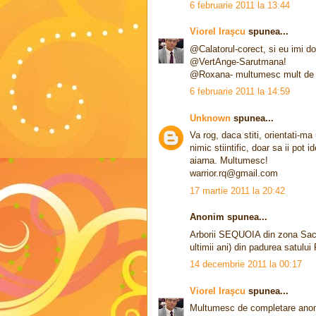
6 februarie 2011 la 13:44
Viorel Iraşcu
spunea...
@Calatorul-corect, si eu imi do
@VertAnge-Sarutmana!
@Roxana- multumesc mult de in
6 februarie 2011 la 14:59
Unknown
spunea...
Va rog, daca stiti, orientati-m
nimic stiintific, doar sa ii pot
aiarna. Multumesc!
warrior.rq@gmail.com
17 martie 2011 la 20:42
Anonim spunea...
Arborii SEQUOIA din zona Sacui
ultimii ani) din padurea satului 
14 decembrie 2011 la 00:17
Viorel Iraşcu
spunea...
Multumesc de completare anonim