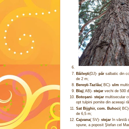
Băileşti
(DJ)-
păr
salbatic din c
de 2 m;
Bereşti-Tazlău
( BC)-
ulm
multi
Blaj
( AB)-
stejar
vechi de 500 d
Botoşani
-
stejar
multisecular c
opt tulpini pornite din aceeaşi r
Sat Bijghir, com. Buhoci
( BC)
de 6,5 m;
Cajvana
( SV)-
stejar
în vârstă 
spune, a poposit Ştefan cel Ma