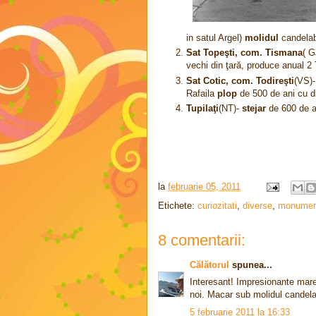
in satul Argel)
molidul
candelab
Sat Topeşti, com. Tismana
( G
vechi din ţară, produce anual 
Sat Cotic, com. Todireşti
(VS)
Rafaila
plop
de 500 de ani cu d
Tupilaţi
(NT)-
stejar
de 600 de an
la
februarie 05, 2011
Etichete:
curiozitati
,
diverse
,
monumen
8 comentarii:
Călătorul
spunea...
Interesant! Impresionante maret
noi. Macar sub molidul candel
5 februarie 2011 la 16:33