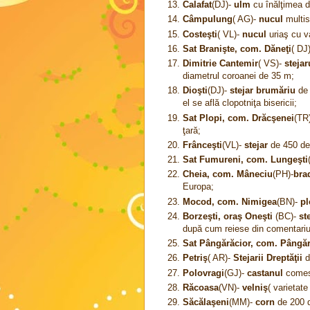
Calafat
(DJ)-
ulm
cu înălţimea d
Câmpulung
( AG)-
nucul
multis
Costeşti
( VL)-
nucul
uriaş cu v
Sat Branişte, com. Dăneţi
( DJ
Dimitrie Cantemir
( VS)-
stejar
diametrul coroanei de 35 m;
Dioşti
(DJ)-
stejar brumăriu
de 
el se află clopotniţa bisericii;
Sat Plopi, com. Drăcşenei
(TR
ţară;
Frânceşti
(VL)-
stejar
de 450 de 
Sat Fumureni, com. Lungeşti
Cheia, com. Mâneciu
(PH)-
bra
Europa;
Mocod, com. Nimigea
(BN)-
pl
Borzeşti, oraş Oneşti
(BC)-
st
după cum reiese din comentari
Sat Pângărăcior, com. Pângăr
Petriş
( AR)-
Stejarii Dreptăţii
d
Polovragi
(GJ)-
castanul
comest
Răcoasa
(VN)-
velniş
( varietat
Săcălaşeni
(MM)-
corn
de 200 d