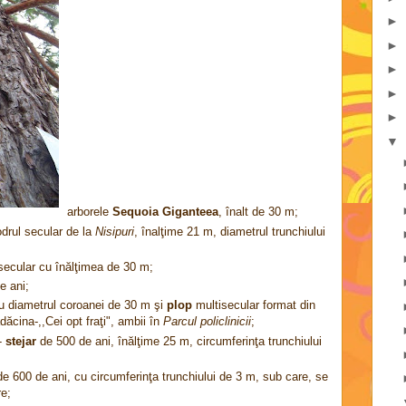
►
►
►
►
►
▼
arborele
Se
quoia Giganteea
, înalt de 30 m;
odrul secular de la
Nisipuri
, înalţime 21 m, diametrul trunchiului
secular cu înălţimea de 30 m;
e ani;
u diametrul coroanei de 30 m şi
plop
multisecular format din
ădăcina-,,Cei opt fraţi", ambii în
Parcul policlinicii
;
-
stejar
de 500 de ani, înălţime 25 m, circumferinţa trunchiului
de 600 de ani, cu circumferinţa trunchiului de 3 m, sub care, se
re;