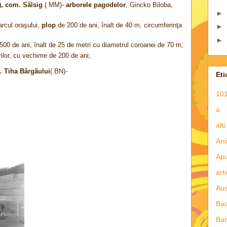
), com. Sălsig
( MM)-
arborele pagodelor
, Gincko Biloba,
►
arcul oraşului,
plop
de 200 de ani, înalt de 40 m, circumferinţa
►
►
500 de ani, înalt de 25 de metri cu diametrul coroanei de 70 m;
ilor, cu vechime de 200 de ani;
. Tiha Bârgăului
( BN)-
Eti
101
a
alti
Ani
Apu
art
Aus
Ba
Ba