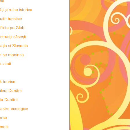
hia
ăţi şi ruine istorice
uite turistice
flicte pe Glob
strucţii săseşti
ația și Slovenia
m se maninca
ozitati
k tourism
ileul Dunării
ta Dunării
astre ecologice
erse
metii