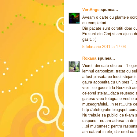
VertAnge
spunea...
Aveam o carte cu plantele ocr
cu completari.
Din pacate sunt ocrotiti doar 
Eu sunt din Gorj si am ajuns de
gasit. :(
5 februarie 2011 la 17:08
Roxana
spunea...
Viorel, din cate stiu eu..."Lege
lemnul carbonizat, tratat cu s
a fost plasata pe locul stejarul
gaura acoperita cu un pres."...
vrei...ce gasesti la Borzesti a
celebrul stejar...daca reusesc 
gasesc vreo fotografie veche a
muzeografului...in rest...uite c
http://ofotografie.blogspot.com
Nu trebuie sa publici ce ti-am 
raspund...nu am adresa ta de 
...si multumesc pentru raspunsu
am catarat in ele, dar cred ca 