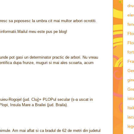
dru
ele
resc sa poposesc la umbra cit mai multor arbori ocrotiti.
fe
formatii.Mailul meu este pus pe blog!
Flo
Flo
fort
a unde pot gasi un determinator practic de arbori. Nu vreau
Fra
 identifica dupa frunze, muguri si mai ales scoarta, acum
Ge
gin
Gre
ist
eu-Rogojel (jud. Cluj)+ PLOPul secular (s-a uscat in
Plopi, Insula Mare a Brailei (jud. Braila).
Ital
lac
leg
ule. Am mai aflat si ca bradul de 62 de metri din judetul