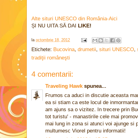
Alte situri UNESCO din România-Aici
ȘI NU UITA SĂ DAI
LIKE!
la
octombrie 18, 2012
Etichete:
Bucovina
,
drumetii
,
situri UNESCO
,
tradiţii româneşti
4 comentarii:
Traveling Hawk
spunea...
Frumos ca aduci in discutie aceasta man
ea si stiam ca este locul de inmormanta
am ajuns sa o vizitez. In trecere prin Bu
tot turistu' - manastirile cele mai promo
mai lung in zona si atunci voi ajunge si 
multumesc Viorel pentru informatii!