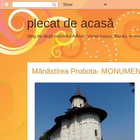
plecat de acasă
blog de lărgit orizontul Admin: Viorel Irașcu, Bacău, e
Mănăstirea Probota- MONUM