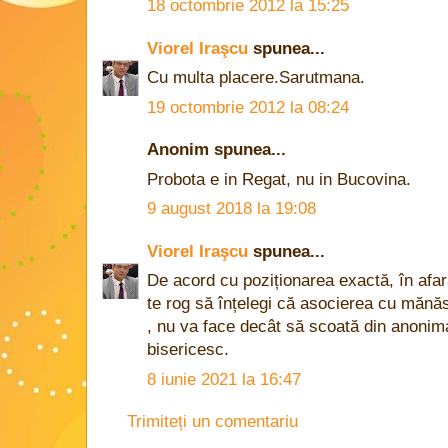
18 octombrie 2012 la 15:25
Viorel Iraşcu
spunea...
Cu multa placere.Sarutmana.
19 octombrie 2012 la 08:24
Anonim spunea...
Probota e in Regat, nu in Bucovina.
9 august 2018 la 19:08
Viorel Iraşcu
spunea...
De acord cu poziționarea exactă, în afara
te rog să înțelegi că asocierea cu mănăst
, nu va face decât să scoată din anonim
bisericesc.
8 iunie 2021 la 16:47
Trimiteți un comentariu