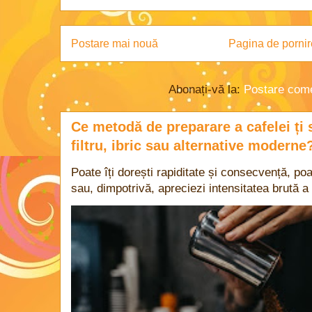
Postare mai nouă
Pagina de pornir
Abonați-vă la:
Postare come
Ce metodă de preparare a cafelei ți 
filtru, ibric sau alternative moderne
Poate îți dorești rapiditate și consecvență, poa
sau, dimpotrivă, apreciezi intensitatea brută a 