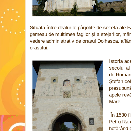
Situată între dealurile pârjolite de secetă ale F
gemeau de mulțimea fagilor și a stejarilor, mă
vedere administrativ de orașul Dolhasca, aflân
orașului.
Istoria a
secolul al
de Roman I
Ștefan cel
presupunâ
apele rev
Mare.
În 1530 f
Petru Rare
hotărând 