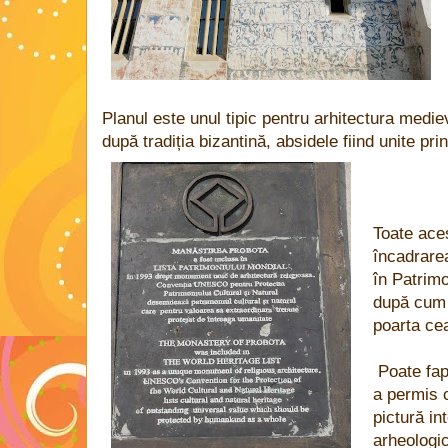
Planul este unul tipic pentru arhitectura medi
după tradiția bizantină, absidele fiind unite pri
Toate ace
încadrare
în Patrim
după cum s
poarta ce
Poate fap
a permis 
pictură in
arheologi