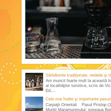
Sărbătorile tradiţionale, nedeile şi 
Am muncit foarte mult la această lis
al localităţilor turistice, scris de 
Ed....
Cele mai înalte şi importante pasur
Carpaţii Orientali Pasul Prislop (1
Munţii Maramureşului; şoseaua Borş