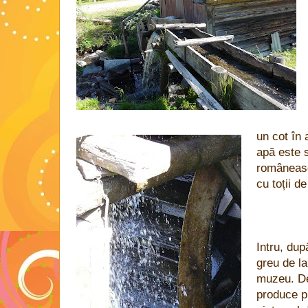
un cot în
apă este s
româneasc
cu toții de
Intru, dup
greu de la
muzeu. De
produce pr