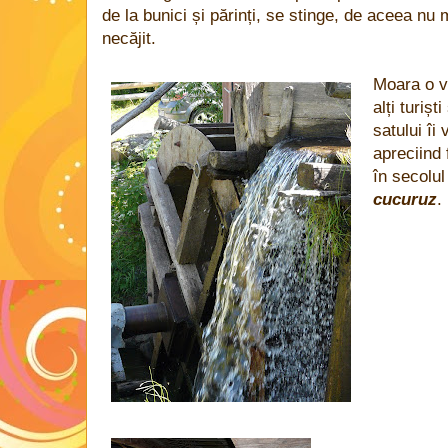
de la bunici și părinți, se stinge, de aceea nu mi
necăjit.
Moara o va
alți turiș
satului îi
apreciind 
în secolul
cucuruz
.