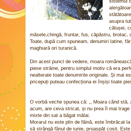
sistemul d
alergătoa
stătătoar
asupra tut
călușei, c
măsele,chingă, fruntar, fus, căpăstru, brotac, 
Toate, după cum spuneam, denumiri latine, făr
maghiară ori turanică.
Din acest punct de vedere, moara românească n
piese străine, pentru simplul motiv că era perf
nealterate toate denumirile originale. Și mai es
pricepuți puteau confecționa ei înșiși toate pi
O vorbă veche spunea că: ,, Moara când stă, a
acum, are ceva stricat, și nu prea îl mai trag
mixte din sat a băgat mălai.
Morarul nu este plin de făină, este îmbrăcat la 
să strângă fânul de iunie, proaspăt cosit. Est