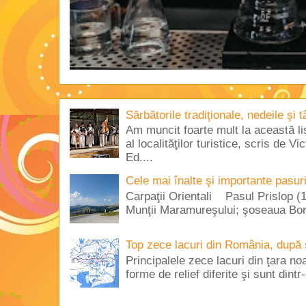
Sărbătorile tradiţionale, nedeile şi 
Am muncit foarte mult la această lis
al localităţilor turistice, scris de 
Ed....
Cele mai înalte şi importante pasur
Carpaţii Orientali Pasul Prislop (1
Munţii Maramureşului; şoseaua Borş
Top zece lacuri din România, după 
Principalele zece lacuri din ţara no
forme de relief diferite şi sunt dintr