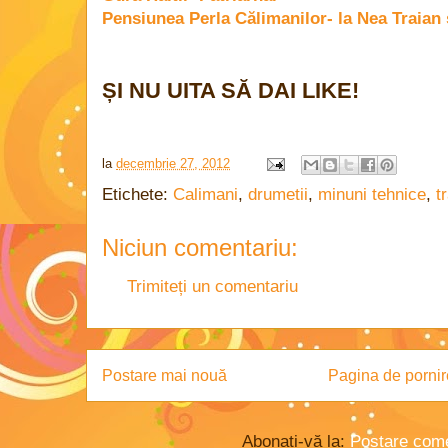
Pensiunea Perla Călimanilor- la Nea Traia
ȘI NU UITA SĂ DAI LIKE!
la
decembrie 27, 2012
Etichete:
Calimani
,
drumetii
,
minuni tehnice
,
t
Niciun comentariu:
Trimiteți un comentariu
Postare mai nouă
Pagina de pornir
Abonați-vă la:
Postare come