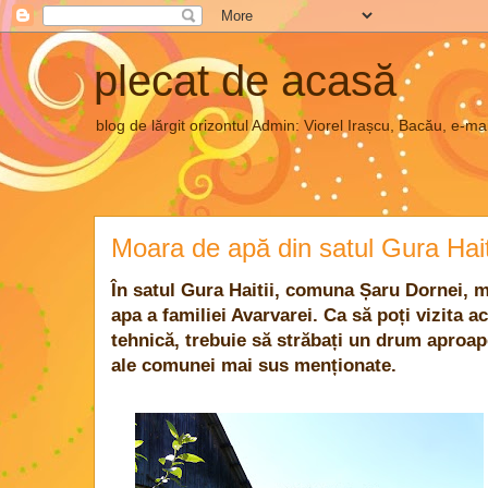
plecat de acasă
blog de lărgit orizontul Admin: Viorel Irașcu, Bacău, e
Moara de apă din satul Gura Hait
În satul Gura Haitii, comuna Șaru Dornei, 
apa a familiei Avarvarei. Ca să poți vizita a
tehnică, trebuie să străbați un drum aproape
ale comunei mai sus menționate.