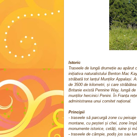
Istoric
Traseele de lungă drumeție au apărut 
inițiativa naturalistului Benton Mac Ka
străbată tot lanțul Munților Appalași. 
de 3500 de kilometri, și care străbăte
Britanie există Pennine Way, lungă de 4
munților hercinici Penini. În Franța re
administrarea unui comitet național.
Principii
- traseele să parcurgă zone cu peisaje
montane, cu peșteri și chei, zone împădu
monumente istorice, cetăți, ruine și mă
-
traseele de câmpie, podiș jos sau lun