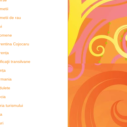
metii
metii de rau
vi
nomene
rentina Cojocaru
rența
ificaţii transilvane
nța
rmania
dulete
cia
oria turismului
ia
uri