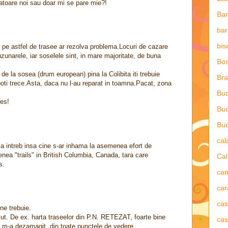
catoare noi sau doar mi se pare mie?!
Ba
bar
bis
e pe astfel de trasee ar rezolva problema.Locuri de cazare
uzunarele, iar soselele sint, in mare majoritate, de buna
Bos
 de la sosea (drum european) pina la Colibita iti trebuie
Bra
poti trece.Asta, daca nu l-au reparat in toamna.Pacat, zona
Buc
ces!
Buc
Buc
ca
a intreb insa cine s-ar inhama la asemenea efort de
a "trails" in British Columbia, Canada, tara care
Cal
s.
ca
car
ca
ne trebuie.
cut. De ex. harta traseelor din P.N. RETEZAT, foarte bine
cas
e m-a dezamagit, din toate punctele de vedere.