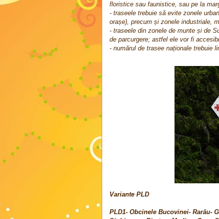
floristice sau faunistice, sau pe la ma
- traseele trebuie să evite zonele urba
orașe), precum și zonele industriale, m
- traseele din zonele de munte și de Sub
de parcurgere; astfel ele vor fi accesi
- numărul de trasee naționale trebuie l
Variante PLD
PLD1- Obcinele Bucovinei- Rarău- Gi