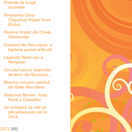
Potecile de lungă
drumeție
Pensiunea Dany-
Clopotiva( Popas Gura
Rîului)
Peștera Urșilor din Cheile
Dâmboviței
Cazinoul din Herculane- o
bijuterie parțial refăcută
Legenda Nerei sau a
Nerganei
Circuitul tuturor bisericilor
de lemn din Bucovina...
Biserica romano-catolică
din Băile Herculane
Stațiunea Borsec- fosta
Perlă a Carpaților
Ce urmează să citiți pe
plecatdeacasă.net în
2014
2013
(88)