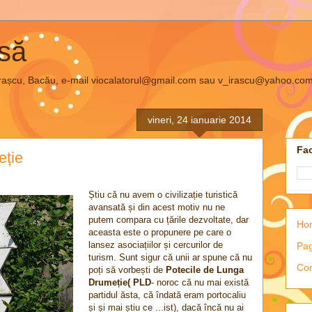
asă
el Irașcu, Bacău, e-mail viocalatorul@gmail.com sau v_irascu@yahoo.co
vineri, 24 ianuarie 2014
Fac
eție
Știu că nu avem o civilizație turistică
avansată și din acest motiv nu ne
putem compara cu țările dezvoltate, dar
Ho
aceasta este o propunere pe care o
lansez asociațiilor și cercurilor de
Pag
turism. Sunt sigur că unii ar spune că nu
Con
poți să vorbești de
Potecile de Lunga
Drumeție( PLD
- noroc că nu mai există
partidul ăsta, că îndată eram portocaliu
și și mai știu ce ...ist), dacă încă nu ai