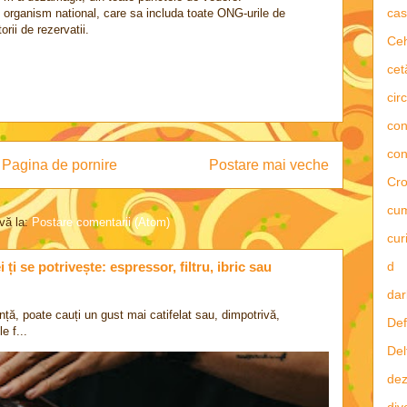
cas
organism national, care sa includa toate ONG-urile de
orii de rezervatii.
Ce
cet
circ
con
con
Pagina de pornire
Postare mai veche
Cro
cu
vă la:
Postare comentarii (Atom)
curi
d
ți se potrivește: espressor, filtru, ibric sau
dar
nță, poate cauți un gust mai catifelat sau, dimpotrivă,
Def
e f...
Del
dez
div