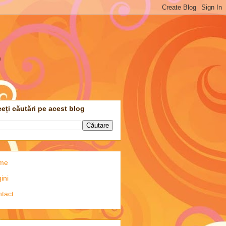
m
eți căutări pe acest blog
me
ini
tact