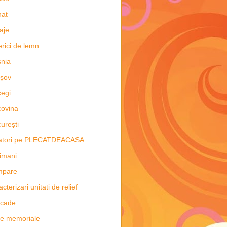
nat
aje
erici de lemn
nia
șov
egi
ovina
urești
latori pe PLECATDEACASA
imani
mpare
acterizari unitati de relief
scade
e memoriale