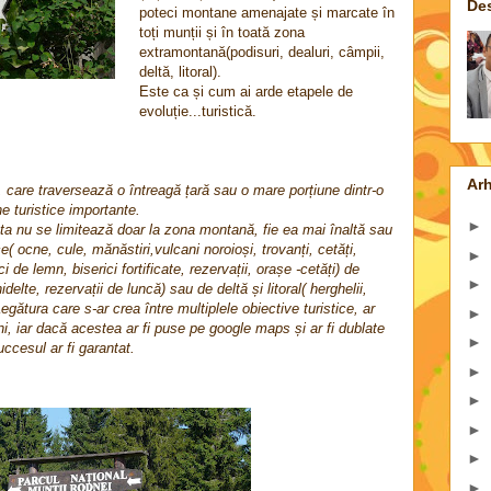
De
poteci montane amenajate și marcate în
toți munții și în toată zona
extramontană(podisuri, dealuri, câmpii,
deltă, litoral).
Este ca și cum ai arde etapele de
evoluție...turistică.
Arh
care traversează o întreagă țară sau o mare porțiune dintr-o
e turistice importante.
►
a nu se limitează doar la zona montană, fie ea mai înaltă sau
e( ocne, cule, mănăstiri,vulcani noroioși, trovanți, cetăți,
►
i de lemn, biserici fortificate, rezervații, orașe -cetăți) de
►
elte, rezervații de luncă) sau de deltă și litoral( herghelii,
egătura care s-ar crea între multiplele obiective turistice, ar
►
ni, iar dacă acestea ar fi puse pe google maps și ar fi dublate
►
ccesul ar fi garantat.
►
►
►
►
►