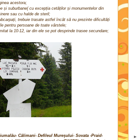
rginea acestora;
ne și suburbane( cu excepția cetăților și monumentelor din
inere sau cu halde de steril;
carpați, trebuie trasate astfel încât să nu prezinte dificultăți
bile pentru persoane de toate vârstele;
imitat la 10-12, iar din ele se pot desprinde trasee secundare;
umalău- Călimani- Defileul Mureșului- Sovata -Praid-
►