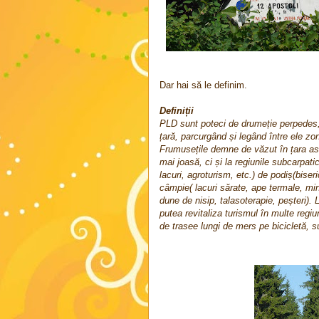
Dar hai să le definim.
Definiții
PLD sunt poteci de drumeție perpedes, 
țară, parcurgând și legând între ele zon
Frumusețile demne de văzut în țara ast
mai joasă, ci și la regiunile subcarpatic
lacuri, agroturism, etc.) de podiș(biseric
câmpie( lacuri sărate, ape termale, minid
dune de nisip, talasoterapie, peșteri). L
putea revitaliza turismul în multe regiu
de trasee lungi de mers pe bicicletă, su