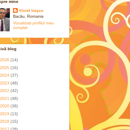
spre mine
Viorel Iraşcu
Bacău, Romania
Vizualizați profilul meu
complet
ivă blog
2026
(14)
2025
(16)
2024
(37)
2023
(48)
2022
(42)
2021
(48)
2020
(38)
2019
(13)
2018
(15)
2017
(28)