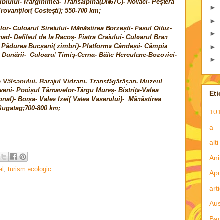
ibiului- Mărginimea- Transalpina(DN67C)- Novaci- Peștera
►
rovanților( Costești); 550-700 km;
►
lor- Culoarul Siretului- Mănăstirea Borzești- Pasul Oituz-
►
ad- Defileul de la Racoș- Piatra Craiului- Culoarul Bran
Pădurea Bucșani( zimbri)- Platforma Cândești- Câmpia
►
l Dunării- Culoarul Timiș-Cerna- Băile Herculane-Bozovici-
►
 Vâlsanului- Barajul Vidraru- Transfăgărășan- Muzeul
eni- Podișul Târnavelor-Târgu Mureș- Bistrița-Valea
Eti
onal)- Borșa- Valea Izei( Valea Vaserului)- Mănăstirea
Șugatag;700-800 km;
101
a
alti
Ani
al
,
turism ecologic
Apu
art
Aus
Ba