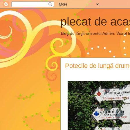
plecat de ac
blog de lărgit orizontul Admin: Vior
Potecile de lungă drum