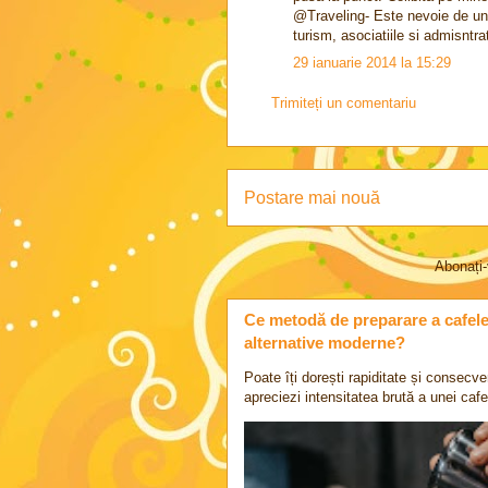
@Traveling- Este nevoie de un 
turism, asociatiile si admisntrat
29 ianuarie 2014 la 15:29
Trimiteți un comentariu
Postare mai nouă
Abonați-
Ce metodă de preparare a cafelei 
alternative moderne?
Poate îți dorești rapiditate și consecve
apreciezi intensitatea brută a unei cafel