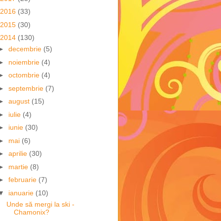
2016
(33)
2015
(30)
2014
(130)
►
decembrie
(5)
►
noiembrie
(4)
►
octombrie
(4)
►
septembrie
(7)
►
august
(15)
►
iulie
(4)
►
iunie
(30)
►
mai
(6)
►
aprilie
(30)
►
martie
(8)
►
februarie
(7)
▼
ianuarie
(10)
Unde să mergi la ski -
Chamonix?