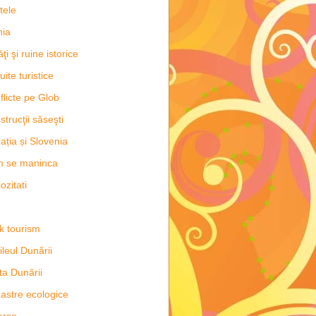
tele
hia
ăţi şi ruine istorice
uite turistice
flicte pe Glob
strucţii săseşti
ația și Slovenia
m se maninca
ozitati
k tourism
ileul Dunării
ta Dunării
astre ecologice
erse