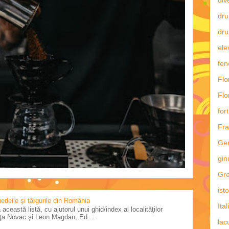
dru
dru
ele
fe
Flo
Flo
fort
Fra
Ge
gin
Gre
ist
 nedeile şi târgurile din România
Ital
această listă, cu ajutorul unui ghid/index al localităţilor
riţa Novac şi Leon Magdan, Ed....
lac