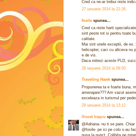
Cred ca ne-ar trebui niste indi
27 ianuarie 2014 la 22:26
fosile
spunea...
Cred ca niste harti specializat
sint peste tot si pentru toate b
calitate.
Mai sint unele exceptii, de ex.:
helicopter, caci cu altceva nu 
e de vis.
Daca initiezi aceste PLD, suc
29 ianuarie 2014 la 09:50
Traveling Hawk
spunea...
Propunerea ta e foarte buna, m
amenajare??? Am vazut asemene
exceleaza in turismul per pede
29 ianuarie 2014 la 13:12
Viorel Iraşcu
spunea...
@Adriana- nu ti se pare. Chiar 
@fosile- pe ici pe colo s-au fa
pusa la punct. Colibita pe min