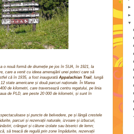
►
►
▼
ca o nouă formă de drumeție pe jos în SUA, în 1921, la
ye, care a venit cu ideea amenajării unei poteci care să
Astfel că în 1935, a fost inaugurată
Appalachian Trail
, lungă
a 12 state americane și două parcuri naționale. În Marea
00 de kilometri, care traversează centru regatului, pe linia
țeaua de PLD, are peste 20 000 de kilometri, și sunt în
 spectaculoase și puncte de belvedere, pe și lângă crestele
rite, parcuri și rezervații naturale, izvoare și izbucuri,
năstiri, crânguri și cătune izolate sau biserici de lemn;
că, să treacă de regulă prin zone împădurite, rezervații