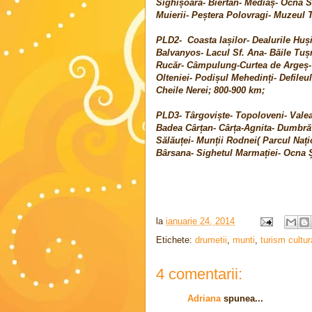
Sighișoara- Biertan- Mediaș- Ocna S
Muierii- Peștera Polovragi- Muzeul T
PLD2- Coasta Iașilor- Dealurile Huși
Balvanyos- Lacul Sf. Ana- Băile Tușn
Rucăr- Câmpulung-Curtea de Argeș- 
Olteniei- Podișul Mehedinți- Defileu
Cheile Nerei; 800-900 km;
PLD3- Târgoviște- Topoloveni- Valea
Badea Cârțan- Cârța-Agnita- Dumbrăv
Sălăuței- Munții Rodnei( Parcul Nați
Bârsana- Sighetul Marmației- Ocna 
la
ianuarie 24, 2014
Etichete:
drumetii
,
munti
,
turism cultur
4 comentarii:
Adriana
spunea...