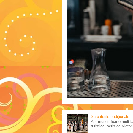
Sărbătorile tradiţionale,
Am muncit foarte mult la 
turistice, scris de Victo