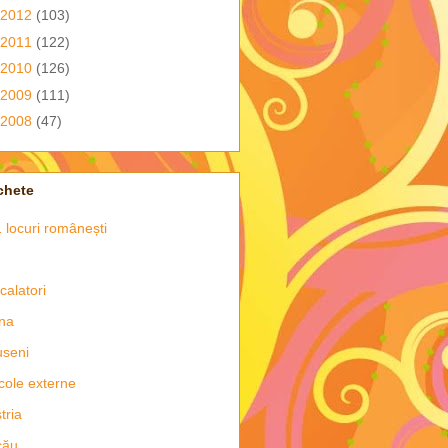
2012
(103)
2011
(122)
2010
(126)
2009
(111)
2008
(47)
chete
 locuri românești
 calatori
na
seni
icole externe
tria
cău