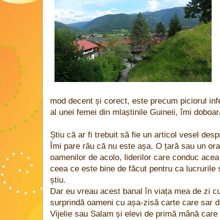
mod decent și corect, este precum piciorul inf
al unei femei din mlaștinile Guineii, îmi doboar
Știu că ar fi trebuit să fie un articol vesel des
Îmi pare rău că nu este așa. O țară sau un or
oamenilor de acolo, liderilor care conduc acea 
ceea ce este bine de făcut pentru ca lucrurile 
știu.
Dar eu vreau acest banal în viața mea de zi c
surprindă oameni cu așa-zisă carte care sar de
Vijelie sau Salam și elevi de primă mână car