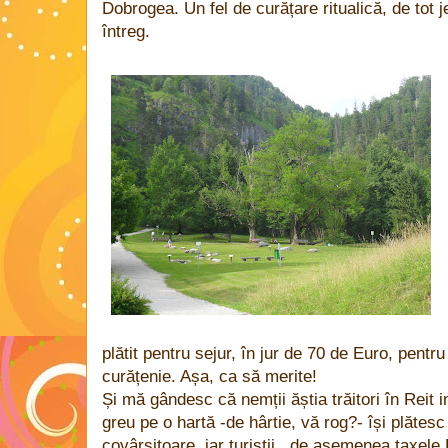
Dobrogea. Un fel de curățare ritualică, de tot 
întreg.
plătit pentru sejur, în jur de 70 de Euro, pentr
curățenie. Așa, ca să merite!
Și mă gândesc că nemții ăștia trăitori în Reit 
greu pe o hartă -de hârtie, vă rog?- își plătesc
covârșitoare, iar turiștii, de asemenea taxele