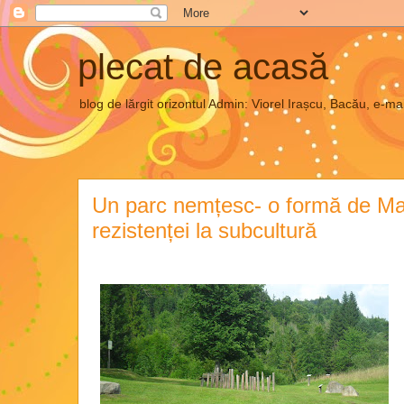
plecat de acasă
blog de lărgit orizontul Admin: Viorel Irașcu, Bacău, e
Un parc nemțesc- o formă de Man
rezistenței la subcultură