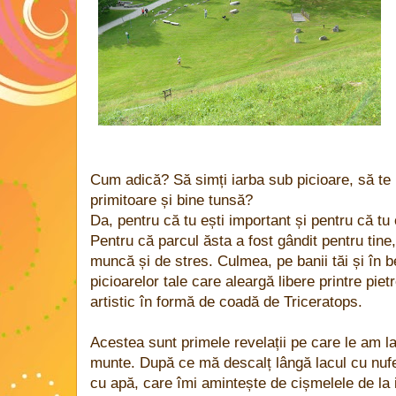
Cum adică? Să simți iarba sub picioare, să te 
primitoare și bine tunsă?
Da, pentru că tu ești important și pentru că tu 
Pentru că parcul ăsta a fost gândit pentru tine,
muncă și de stres. Culmea, pe banii tăi și în ben
picioarelor tale care aleargă libere printre pi
artistic în formă de coadă de Triceratops.
Acestea sunt primele revelații pe care le am l
munte. După ce mă descalț lângă lacul cu nufer
cu apă, care îmi amintește de cișmelele de la i