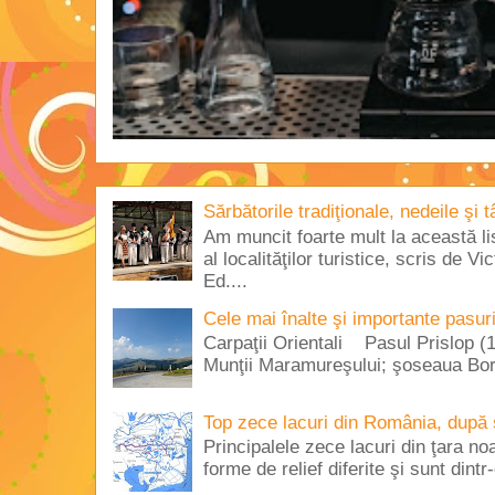
Sărbătorile tradiţionale, nedeile şi 
Am muncit foarte mult la această lis
al localităţilor turistice, scris de 
Ed....
Cele mai înalte şi importante pasur
Carpaţii Orientali Pasul Prislop (1
Munţii Maramureşului; şoseaua Borş
Top zece lacuri din România, după 
Principalele zece lacuri din ţara no
forme de relief diferite şi sunt dintr