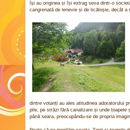
își au originea și își extrag seva dintr-o socie
cangrenată de lenevie și de ticăloșie, decât a 
dintre votanți au ales atitudinea adoratorului pro
pile, pe străzi fără canalizare și unde țoapele ș
până seara, preocupându-se de propria imagin
Poate că ne merităm soarta. Țopii și țoapele d