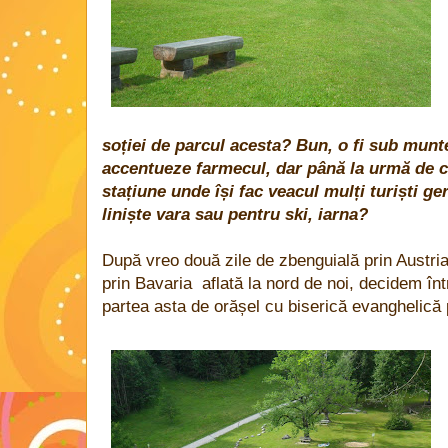
soției de parcul acesta? Bun, o fi sub munte
accentueze farmecul, dar până la urmă de c
stațiune unde își fac veacul mulți turiști ge
liniște vara sau pentru ski, iarna?
După vreo două zile de zbenguială prin Austria 
prin Bavaria aflată la nord de noi, decidem în
partea asta de orășel cu biserică evanghelică 