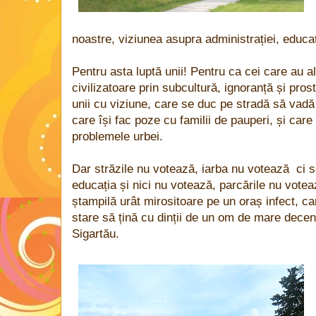
noastre, viziunea asupra administrației, educați
Pentru asta luptă unii! Pentru ca cei care au al
civilizatoare prin subcultură, ignoranță și pro
unii cu viziune, care se duc pe stradă să vadă 
care își fac poze cu familii de pauperi, și car
problemele urbei.
Dar străzile nu votează, iarba nu votează ci se
educația și nici nu votează, parcările nu vote
ștampilă urât mirositoare pe un oraș infect, ca
stare să țină cu dinții de un om de mare dece
Sigartău.