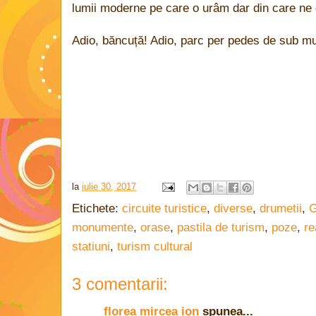
lumii moderne pe care o urâm dar din care ne
Adio, băncuță! Adio, parc per pedes de sub m
la
iulie 30, 2017
Etichete:
circuite turistice
,
diverse
,
drumetii
,
G
monumente
,
orase
,
pastila de turism
,
poze
,
re
statiuni
,
turism cultural
3 comentarii:
florea mircea ion
spunea...