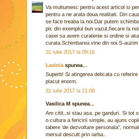
Va multumesc pentru acest articol si pen
pentru a ne arata doua realitati. Din cauz
se face treaba la noi.Dar putem schimb
pic din exemplul bun vazut,fiecare la noi
casei sa avem curatenie si ordine si atun
curata.Schimbarea vine din noi.S-auzim 
31 iulie 2017 la 09:16
Lavinia
spunea...
Superb! Si atingerea delicata cu referire
placut enorm.
31 iulie 2017 la 21:08
Vasilica M spunea...
Am citit..si stau asa..pe ganduri. Si to
o cultura a fericirii simple, au ajuns cop
tabere 'de dezvoltare personala", normal
mersul descult prin iarba..