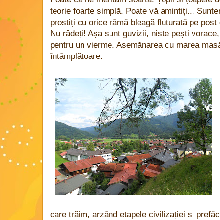
teorie foarte simplă. Poate vă amintiți... Suntem
prostiți cu orice râmă bleagă fluturată pe p
Nu râdeți! Așa sunt guvizii, niște pești vorace,
pentru un vierme. Asemănarea cu marea masă a
întâmplătoare.
care trăim, arzând etapele civilizației și prefăc