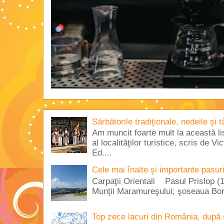
Sărbătorile tradiţionale, nedeile şi 
Am muncit foarte mult la această lis
al localităţilor turistice, scris de 
Ed....
Cele mai înalte şi importante pasur
Carpaţii Orientali Pasul Prislop (1
Munţii Maramureşului; şoseaua Borş
Top zece lacuri din România, după 