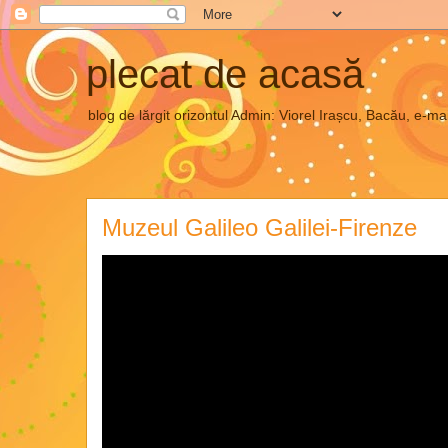
plecat de acasă
blog de lărgit orizontul Admin: Viorel Irașcu, Bacău, e
Muzeul Galileo Galilei-Firenze