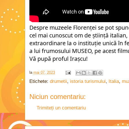
Despre muzeele Florenței se pot spune 
cel mai cunoscut om de știință italian, s
extraordinare la o instituție unică în fe
a lui frumosului MUSEO, pe acest film
Vă pupă proful Irașcu!
la
mai 07, 2023
Etichete:
drumetii
,
istoria turismului
,
Italia
,
mu
Niciun comentariu:
Trimiteți un comentariu